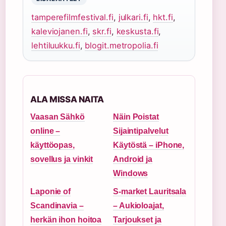
tamperefilmfestival.fi
,
julkari.fi
,
hkt.fi
,
kaleviojanen.fi
,
skr.fi
,
keskusta.fi
,
lehtiluukku.fi
,
blogit.metropolia.fi
ALA MISSA NAITA
Vaasan Sähkö
Näin Poistat
online –
Sijaintipalvelut
käyttöopas,
Käytöstä – iPhone,
sovellus ja vinkit
Android ja
Windows
Laponie of
S-market Lauritsala
Scandinavia –
– Aukioloajat,
herkän ihon hoitoa
Tarjoukset ja