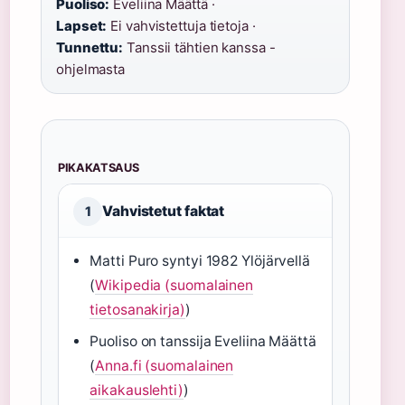
Puoliso:
Eveliina Määttä ·
Lapset:
Ei vahvistettuja tietoja ·
Tunnettu:
Tanssii tähtien kanssa -
ohjelmasta
PIKAKATSAUS
Vahvistetut faktat
1
Matti Puro syntyi 1982 Ylöjärvellä
(
Wikipedia (suomalainen
tietosanakirja)
)
Puoliso on tanssija Eveliina Määttä
(
Anna.fi (suomalainen
aikakauslehti)
)