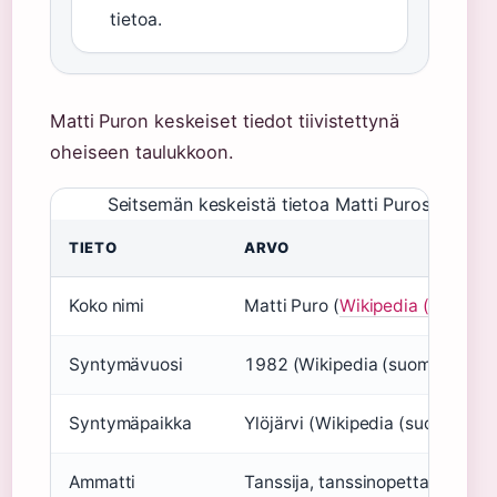
tietoa.
Matti Puron keskeiset tiedot tiivistettynä
oheiseen taulukkoon.
Seitsemän keskeistä tietoa Matti Purosta – per
TIETO
ARVO
Koko nimi
Matti Puro (
Wikipedia (suomalai
Syntymävuosi
1982 (Wikipedia (suomalainen t
Syntymäpaikka
Ylöjärvi (Wikipedia (suomalaine
Ammatti
Tanssija, tanssinopettaja (Wiki