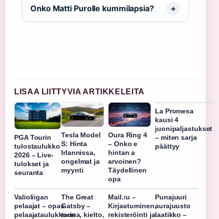
Onko Matti Purolle kummilapsia?
LISAA LIITTYVIA ARTIKKELEITA
La Promesa
kausi 4
juonipaljastukset
Tesla Model
Oura Ring 4
PGA Tourin
– miten sarja
S: Hinta
– Onko e
tulostaulukko
päättyy
Irlannissa,
hintan a
2026 – Live-
ongelmat ja
arvoinen?
tulokset ja
myynti
Täydellinen
seuranta
opa
Valioliigan
The Great
Mail.ru –
Punajuuri
pelaajat – opas
Gatsby –
Kirjautuminen,
aurajuusto
pelaajataulukkoon
tarina, kielto,
rekisteröinti ja
laatikko –