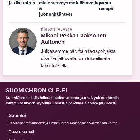
ja tilastoihin
mielenterveys
mobiilisovellus
paras
&
resepti
juonenkäänteet
KIRJOITTAJASTA
Mikael Pekka Laaksonen
Aaltonen
Julkaisemme päivittäin faktapohjaista
sisältöä jatkuvalla toimituksellisella
tarkistuksella.
SUOMICHRONICLE.FI
SuomiChronicle.fi yhdistaa uutiset, oppaat ja analyysit moderniin
toimitukselliseen layoutiin. Toimitus paivittaa sisaltoa jatkuvasti.
Suositut
Paivittaiset toimitusbriefit ja luottamusresurssit nopeaa varmistusta varten.
Tietoa meistä