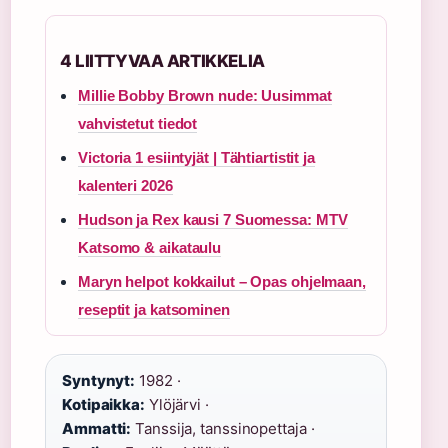
4 LIITTYVAA ARTIKKELIA
Millie Bobby Brown nude: Uusimmat
vahvistetut tiedot
Victoria 1 esiintyjät | Tähtiartistit ja
kalenteri 2026
Hudson ja Rex kausi 7 Suomessa: MTV
Katsomo & aikataulu
Maryn helpot kokkailut – Opas ohjelmaan,
reseptit ja katsominen
Syntynyt:
1982 ·
Kotipaikka:
Ylöjärvi ·
Ammatti:
Tanssija, tanssinopettaja ·