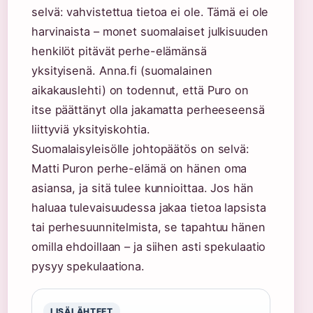
selvä: vahvistettua tietoa ei ole. Tämä ei ole
harvinaista – monet suomalaiset julkisuuden
henkilöt pitävät perhe-elämänsä
yksityisenä. Anna.fi (suomalainen
aikakauslehti) on todennut, että Puro on
itse päättänyt olla jakamatta perheeseensä
liittyviä yksityiskohtia.
Suomalaisyleisölle johtopäätös on selvä:
Matti Puron perhe-elämä on hänen oma
asiansa, ja sitä tulee kunnioittaa. Jos hän
haluaa tulevaisuudessa jakaa tietoa lapsista
tai perhesuunnitelmista, se tapahtuu hänen
omilla ehdoillaan – ja siihen asti spekulaatio
pysyy spekulaationa.
LISÄLÄHTEET