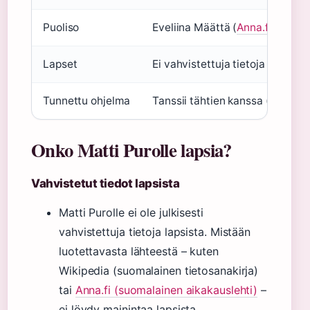
Puoliso
Eveliina Määttä (
Anna.fi (suoma
Lapset
Ei vahvistettuja tietoja
Tunnettu ohjelma
Tanssii tähtien kanssa (Wikiped
Onko Matti Purolle lapsia?
Vahvistetut tiedot lapsista
Matti Purolle ei ole julkisesti
vahvistettuja tietoja lapsista. Mistään
luotettavasta lähteestä – kuten
Wikipedia (suomalainen tietosanakirja)
tai
Anna.fi (suomalainen aikakauslehti)
–
ei löydy mainintaa lapsista.