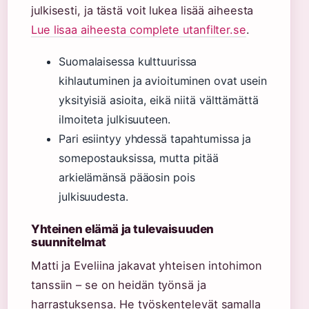
julkisesti, ja tästä voit lukea lisää aiheesta
Lue lisaa aiheesta complete utanfilter.se
.
Suomalaisessa kulttuurissa
kihlautuminen ja avioituminen ovat usein
yksityisiä asioita, eikä niitä välttämättä
ilmoiteta julkisuuteen.
Pari esiintyy yhdessä tapahtumissa ja
somepostauksissa, mutta pitää
arkielämänsä pääosin pois
julkisuudesta.
Yhteinen elämä ja tulevaisuuden
suunnitelmat
Matti ja Eveliina jakavat yhteisen intohimon
tanssiin – se on heidän työnsä ja
harrastuksensa. He työskentelevät samalla