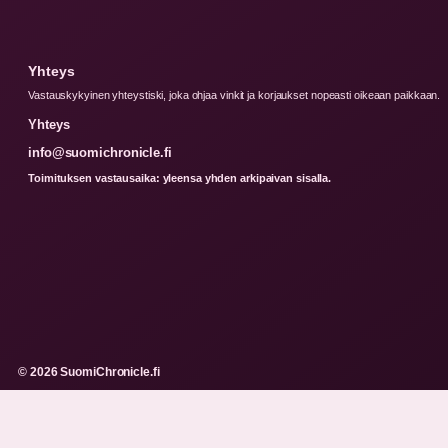
Yhteys
Vastauskykyinen yhteystiski, joka ohjaa vinkit ja korjaukset nopeasti oikeaan paikkaan.
Yhteys
info@suomichronicle.fi
Toimituksen vastausaika: yleensa yhden arkipaivan sisalla.
© 2026 SuomiChronicle.fi