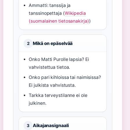
Ammatti: tanssija ja
tanssinopettaja (
Wikipedia
(suomalainen tietosanakirja)
)
Mikä on epäselvää
2
Onko Matti Purolle lapsia? Ei
vahvistettua tietoa.
Onko pari kihloissa tai naimisissa?
Ei julkista vahvistusta.
Tarkka terveystilanne ei ole
julkinen.
Aikajanasignaali
3