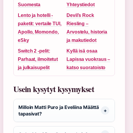
Suomesta
Yhteystiedot
Lento ja hotelli -
Devil’s Rock
paketit: vertaile TUI,
Riesling –
Apollo, Momondo,
Arvostelu, historia
eSky
ja makutiedot
Switch 2 -pelit:
Kyllä isä osaa
Parhaat, ilmoitetut
Lapissa vuokraus –
ja julkaisupelit
katso suoratoisto
Usein kysytyt kysymykset
Milloin Matti Puro ja Eveliina Määttä
tapasivat?