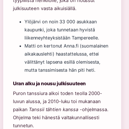
tyypillistä henkilölle, joka on noussut
julkisuuteen vasta aikuisiällä.
Ylöjärvi on noin 33 000 asukkaan
kaupunki, joka tunnetaan hyvistä
liikenneyhteyksistään Tampereelle.
Matti on kertonut Anna.fi (suomalainen
aikakauslehti) haastattelussa, ettei
välittänyt lapsena esillä olemisesta,
mutta tanssimisesta hän piti heti.
Uran alku ja nousu julkisuuteen
Puron tanssiura alkoi toden teolla 2000-
luvun alussa, ja 2010-luku toi mukanaan
paikan
Tanssii tähtien kanssa
-ohjelmassa.
Ohjelma teki hänestä valtakunnallisesti
tunnetun.