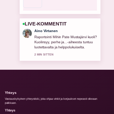
LIVE-KOMMENTIT
Elias Korhonen
Vahvaa tarkistustyota liittyen Lapin AMK
avoimet työpaikat | Mistä löydät....
Useampien medioiden tulisi kirjoittaa
nain.
4 MIN SITTEN
Yhteys
Vastauskykyinen yhteystiski, joka ohjaa vinkit ja korjaukset nopeasti oikeaan
paikkaan.