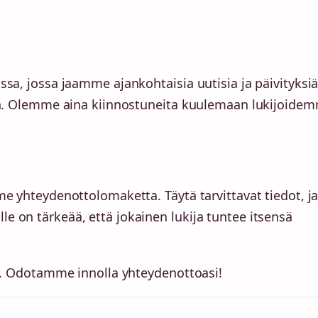
sa, jossa jaamme ajankohtaisia uutisia ja päivityksiä
hin. Olemme aina kiinnostuneita kuulemaan lukijoide
me yhteydenottolomaketta. Täytä tarvittavat tiedot, j
 on tärkeää, että jokainen lukija tuntee itsensä
öä. Odotamme innolla yhteydenottoasi!