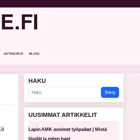
E.FI
UUTISKIRJE
BLOGI
HAKU
Siirry
UUSIMMAT ARTIKKELIT
tä
Lapin AMK avoimet työpaikat | Mistä
löydät ja miten haet