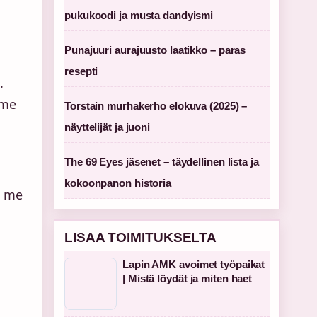
pukukoodi ja musta dandyismi
Punajuuri aurajuusto laatikko – paras
resepti
.
mme
Torstain murhakerho elokuva (2025) –
näyttelijät ja juoni
The 69 Eyes jäsenet – täydellinen lista ja
kokoonpanon historia
a me
LISAA TOIMITUKSELTA
Lapin AMK avoimet työpaikat
| Mistä löydät ja miten haet