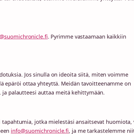
o@suomichronicle.fi
. Pyrimme vastaamaan kaikkiin
otuksia. Jos sinulla on ideoita siitä, miten voimme
lä epäröi ottaa yhteyttä. Meidän tavoitteenamme on
a, ja palautteesi auttaa meitä kehittymään.
ai tapahtumia, jotka mielestäsi ansaitsevat huomiota, 
eseen
info@suomichronicle.fi
, ja me tarkastelemme nii