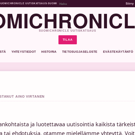
Siirry
SUOMICHRONICLE UUTISKATSAUS
•
SUOMI
MICHRONICL
SUOMICHRONICLE UUTISKATSAUS
TILAA
ISTÄ
YHTEYSTIEDOT
HISTORIA
TIETOSUOJASELOSTE
EVÄSTEKÄYTÄNTÖ
ISTANUT AINO VIRTANEN
kohtaista ja luotettavaa uutisointia kaikista tärkeis
tta tai ehdotuksia, otamme mielellämme yhteyttä. Voit