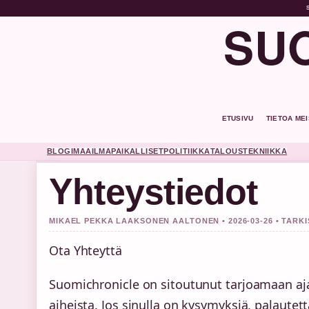
SUO
ETUSIVU
TIETOA ME
BLOGI
MAAILMA
PAIKALLISET
POLITIIKKA
TALOUS
TEKNIIKKA
Yhteystiedot
MIKAEL PEKKA LAAKSONEN AALTONEN • 2026-03-26 • TARK
Ota Yhteyttä
Suomichronicle on sitoutunut tarjoamaan ajan
aiheista. Jos sinulla on kysymyksiä, palaute