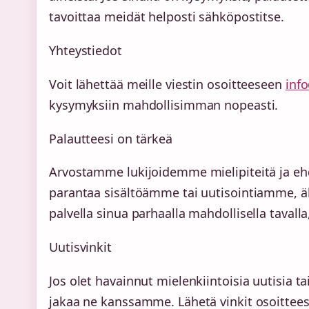
tavoittaa meidät helposti sähköpostitse.
Yhteystiedot
Voit lähettää meille viestin osoitteeseen
inf
kysymyksiin mahdollisimman nopeasti.
Palautteesi on tärkeä
Arvostamme lukijoidemme mielipiteitä ja ehd
parantaa sisältöämme tai uutisointiamme, ä
palvella sinua parhaalla mahdollisella tavall
Uutisvinkit
Jos olet havainnut mielenkiintoisia uutisia t
jakaa ne kanssamme. Lähetä vinkit osoitte