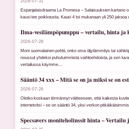
2026-07-31
Espanjalaisdraama La Promesa – Salaisuuksien kartano on 
kausi tee poikkeusta. Kausi 4 toi mukanaan yli 250 jaksoa 
Ilma-vesilämpöpumppu – vertailu, hinta ja
2026-07-28
Moni suomalainen pohtii, onko oma öljylämmitys tai sähkö
noussut yhdeksi puhutuimmista vaihtoehdoista, ja sen luva
vertailussa käymme…
Sääntö 34 xxx – Mitä se on ja miksi se on est
2026-07-26
Oletko koskaan törmännyt väitteeseen, että kaikesta kuvit
internetvitsi – se on sääntö 34, yksi verkon pitkäikäisimm
Specsavers moniteholinssit hinta – Vertailu 