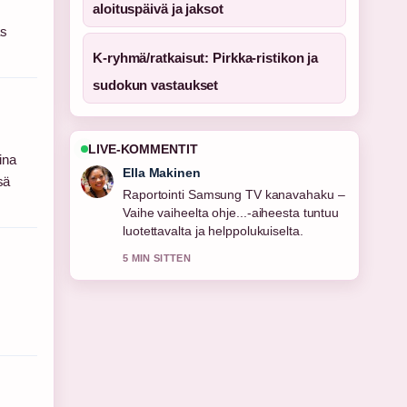
aloituspäivä ja jaksot
äs
K-ryhmä/ratkaisut: Pirkka-ristikon ja
sudokun vastaukset
LIVE-KOMMENTIT
ina
Ella Makinen
sä
Raportointi Samsung TV kanavahaku –
Vaihe vaiheelta ohje...-aiheesta tuntuu
luotettavalta ja helppolukuiselta.
5 MIN SITTEN