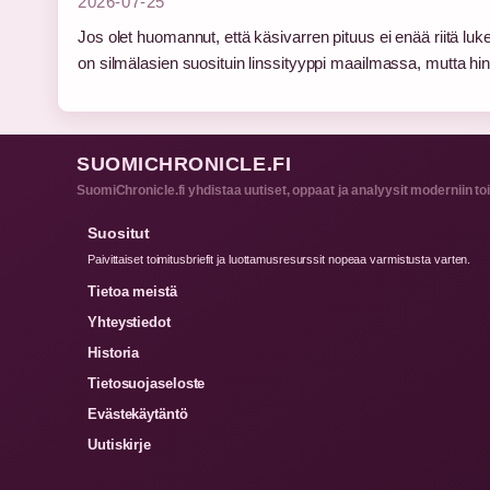
2026-07-25
Jos olet huomannut, että käsivarren pituus ei enää riitä lu
on silmälasien suosituin linssityyppi maailmassa, mutta h
SUOMICHRONICLE.FI
SuomiChronicle.fi yhdistaa uutiset, oppaat ja analyysit moderniin toim
Suositut
Paivittaiset toimitusbriefit ja luottamusresurssit nopeaa varmistusta varten.
Tietoa meistä
Yhteystiedot
Historia
Tietosuojaseloste
Evästekäytäntö
Uutiskirje