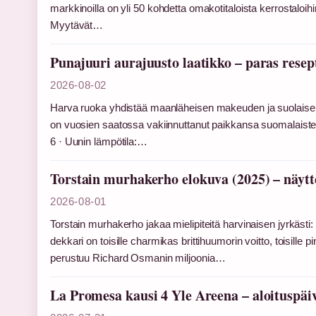
markkinoilla on yli 50 kohdetta omakotitaloista kerrostaloih
Myytävät…
Punajuuri aurajuusto laatikko – paras resep
2026-08-02
Harva ruoka yhdistää maanläheisen makeuden ja suolaisen 
on vuosien saatossa vakiinnuttanut paikkansa suomalaisten 
6 · Uunin lämpötila:…
Torstain murhakerho elokuva (2025) – näytte
2026-08-01
Torstain murhakerho jakaa mielipiteitä harvinaisen jyrkäst
dekkari on toisille charmikas brittihuumorin voitto, toisi
perustuu Richard Osmanin miljoonia…
La Promesa kausi 4 Yle Areena – aloituspäiv