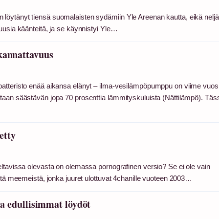
löytänyt tiensä suomalaisten sydämiin Yle Areenan kautta, eikä nelj
uusia käänteitä, ja se käynnistyi Yle…
 kannattavuus
patteristo enää aikansa elänyt – ilma-vesilämpöpumppu on viime vuos
taan säästävän jopa 70 prosenttia lämmityskuluista (Nättilämpö). Täs
etty
eltavissa olevasta on olemassa pornografinen versio? Se ei ole vain
istä meemeistä, jonka juuret ulottuvat 4chanille vuoteen 2003…
ja edullisimmat löydöt