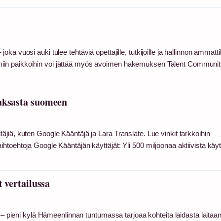
 vuosi auki tulee tehtäviä opettajille, tutkijoille ja hallinnon ammattila
iin paikkoihin voi jättää myös avoimen hakemuksen Talent Communit
saksasta suomeen
jiä, kuten Google Kääntäjä ja Lara Translate. Lue vinkit tarkkoihin
toehtoja Google Kääntäjän käyttäjät: Yli 500 miljoonaa aktiivista käyt
t vertailussa
a – pieni kylä Hämeenlinnan tuntumassa tarjoaa kohteita laidasta laitaan