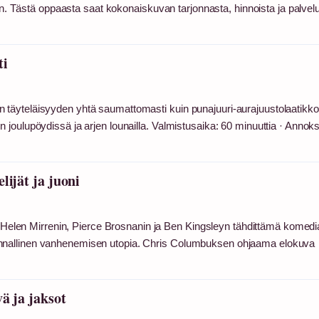
in. Tästä oppaasta saat kokonaiskuvan tarjonnasta, hinnoista ja palvelu
ti
täyteläisyyden yhtä saumattomasti kuin punajuuri-aurajuustolaatikko
joulupöydissä ja arjen lounailla. Valmistusaika: 60 minuuttia · Annoks
lijät ja juoni
i: Helen Mirrenin, Pierce Brosnanin ja Ben Kingsleyn tähdittämä komedi
lle pinnallinen vanhenemisen utopia. Chris Columbuksen ohjaama elokuva
ä ja jaksot