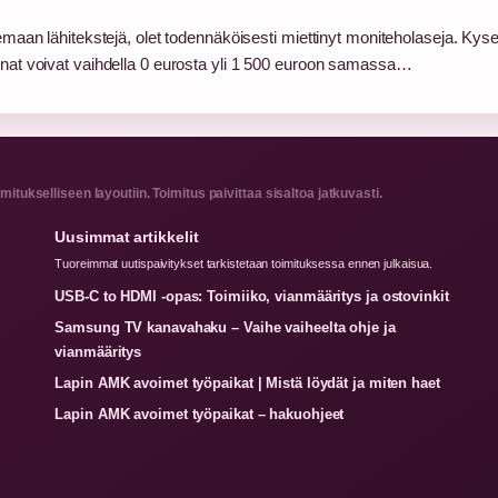
kemaan lähitekstejä, olet todennäköisesti miettinyt moniteholaseja. Ky
innat voivat vaihdella 0 eurosta yli 1 500 euroon samassa…
itukselliseen layoutiin. Toimitus paivittaa sisaltoa jatkuvasti.
Uusimmat artikkelit
Tuoreimmat uutispaivitykset tarkistetaan toimituksessa ennen julkaisua.
USB-C to HDMI -opas: Toimiiko, vianmääritys ja ostovinkit
Samsung TV kanavahaku – Vaihe vaiheelta ohje ja
vianmääritys
Lapin AMK avoimet työpaikat | Mistä löydät ja miten haet
Lapin AMK avoimet työpaikat – hakuohjeet