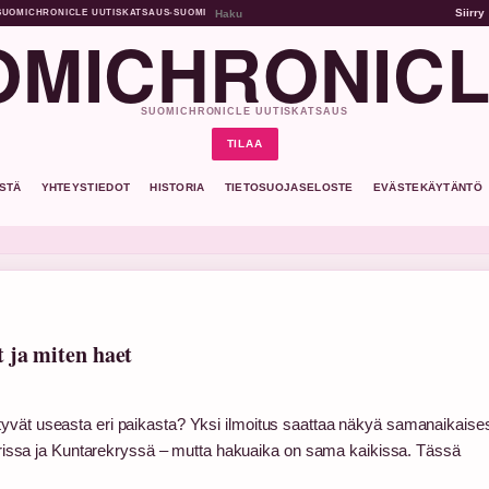
Siirry
SUOMICHRONICLE UUTISKATSAUS
•
SUOMI
MICHRONICL
SUOMICHRONICLE UUTISKATSAUS
TILAA
ISTÄ
YHTEYSTIEDOT
HISTORIA
TIETOSUOJASELOSTE
EVÄSTEKÄYTÄNTÖ
 ja miten haet
yvät useasta eri paikasta? Yksi ilmoitus saattaa näkyä samanaikaises
itorissa ja Kuntarekryssä – mutta hakuaika on sama kaikissa. Tässä