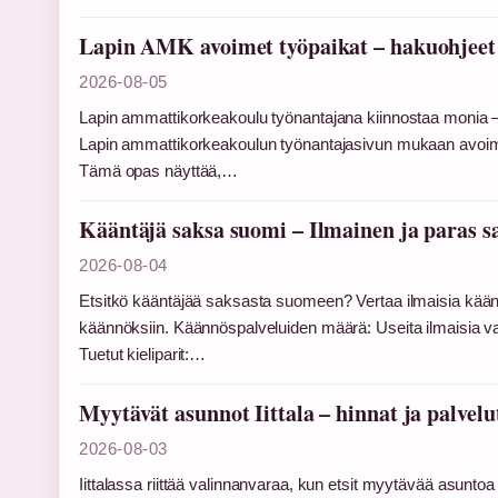
Lapin AMK avoimet työpaikat – hakuohjeet
2026-08-05
Lapin ammattikorkeakoulu työnantajana kiinnostaa monia – joka
Lapin ammattikorkeakoulun työnantajasivun mukaan avoim
Tämä opas näyttää,…
Kääntäjä saksa suomi – Ilmainen ja paras 
2026-08-04
Etsitkö kääntäjää saksasta suomeen? Vertaa ilmaisia kääntä
käännöksiin. Käännöspalveluiden määrä: Useita ilmaisia vaih
Tuetut kieliparit:…
Myytävät asunnot Iittala – hinnat ja palvelu
2026-08-03
Iittalassa riittää valinnanvaraa, kun etsit myytävää asunto