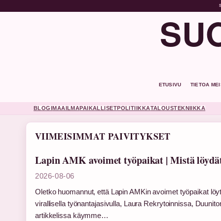
SUO
ETUSIVU
TIETOA ME
BLOGI
MAAILMA
PAIKALLISET
POLITIIKKA
TALOUS
TEKNIIKKA
VIIMEISIMMAT PAIVITYKSET
Lapin AMK avoimet työpaikat | Mistä löydät
2026-08-06
Oletko huomannut, että Lapin AMKin avoimet työpaikat löyt
virallisella työnantajasivulla, Laura Rekrytoinnissa, Duun
artikkelissa käymme…