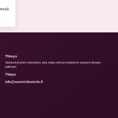
seessä
Yhteys
Vastauskykyinen yhteystiski, joka ohjaa vinkit ja korjaukset nopeasti oikeaan
paikkaan.
Yhteys
info@suomichronicle.fi