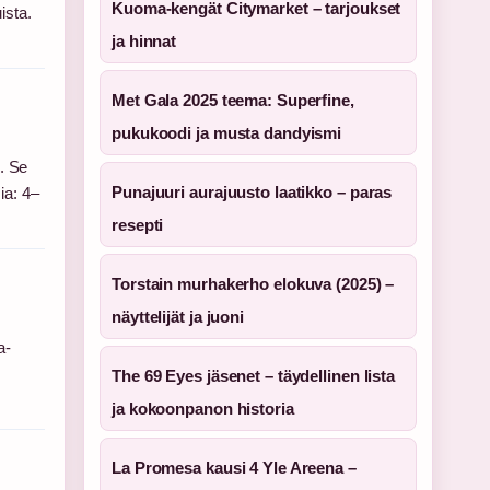
Kuoma-kengät Citymarket – tarjoukset
ista.
ja hinnat
Met Gala 2025 teema: Superfine,
pukukoodi ja musta dandyismi
. Se
Punajuuri aurajuusto laatikko – paras
ia: 4–
resepti
Torstain murhakerho elokuva (2025) –
näyttelijät ja juoni
a-
The 69 Eyes jäsenet – täydellinen lista
ja kokoonpanon historia
La Promesa kausi 4 Yle Areena –