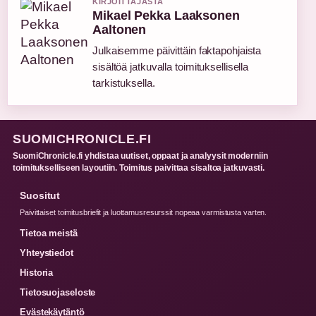
KIRJOITTAJASTA
Mikael Pekka Laaksonen
Aaltonen
Julkaisemme päivittäin faktapohjaista
sisältöä jatkuvalla toimituksellisella
tarkistuksella.
SUOMICHRONICLE.FI
SuomiChronicle.fi yhdistaa uutiset, oppaat ja analyysit moderniin
toimitukselliseen layoutiin. Toimitus paivittaa sisaltoa jatkuvasti.
Suositut
Paivittaiset toimitusbriefit ja luottamusresurssit nopeaa varmistusta varten.
Tietoa meistä
Yhteystiedot
Historia
Tietosuojaseloste
Evästekäytäntö