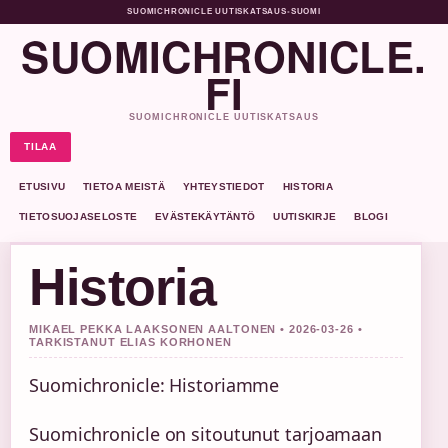
SUOMICHRONICLE UUTISKATSAUS
•
SUOMI
SUOMICHRONICLE.
FI
SUOMICHRONICLE UUTISKATSAUS
TILAA
ETUSIVU
TIETOA MEISTÄ
YHTEYSTIEDOT
HISTORIA
TIETOSUOJASELOSTE
EVÄSTEKÄYTÄNTÖ
UUTISKIRJE
BLOGI
Historia
MIKAEL PEKKA LAAKSONEN AALTONEN • 2026-03-26 •
TARKISTANUT ELIAS KORHONEN
Suomichronicle: Historiamme
Suomichronicle on sitoutunut tarjoamaan