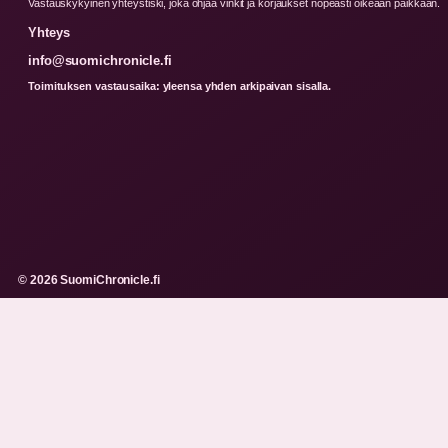
Vastauskykyinen yhteystiski, joka ohjaa vinkit ja korjaukset nopeasti oikeaan paikkaan.
Yhteys
info@suomichronicle.fi
Toimituksen vastausaika: yleensa yhden arkipaivan sisalla.
© 2026 SuomiChronicle.fi