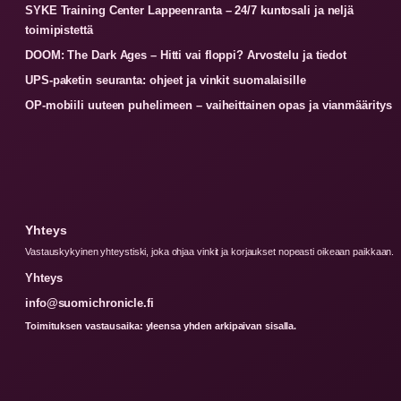
SYKE Training Center Lappeenranta – 24/7 kuntosali ja neljä
toimipistettä
DOOM: The Dark Ages – Hitti vai floppi? Arvostelu ja tiedot
UPS-paketin seuranta: ohjeet ja vinkit suomalaisille
OP-mobiili uuteen puhelimeen – vaiheittainen opas ja vianmääritys
Yhteys
Vastauskykyinen yhteystiski, joka ohjaa vinkit ja korjaukset nopeasti oikeaan paikkaan.
Yhteys
info@suomichronicle.fi
Toimituksen vastausaika: yleensa yhden arkipaivan sisalla.