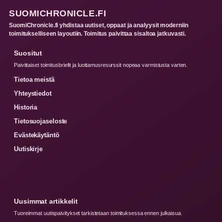
SUOMICHRONICLE.FI
SuomiChronicle.fi yhdistaa uutiset, oppaat ja analyysit moderniin
toimitukselliseen layoutiin. Toimitus paivittaa sisaltoa jatkuvasti.
Suositut
Paivittaiset toimitusbriefit ja luottamusresurssit nopeaa varmistusta varten.
Tietoa meistä
Yhteystiedot
Historia
Tietosuojaseloste
Evästekäytäntö
Uutiskirje
Uusimmat artikkelit
Tuoreimmat uutispaivitykset tarkistetaan toimituksessa ennen julkaisua.