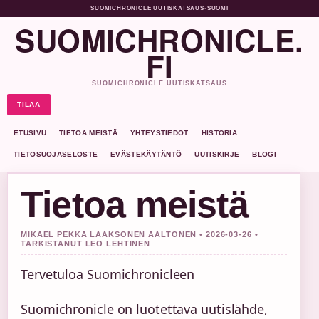
SUOMICHRONICLE UUTISKATSAUS
•
SUOMI
SUOMICHRONICLE.
FI
SUOMICHRONICLE UUTISKATSAUS
TILAA
ETUSIVU
TIETOA MEISTÄ
YHTEYSTIEDOT
HISTORIA
TIETOSUOJASELOSTE
EVÄSTEKÄYTÄNTÖ
UUTISKIRJE
BLOGI
Tietoa meistä
MIKAEL PEKKA LAAKSONEN AALTONEN • 2026-03-26 •
TARKISTANUT LEO LEHTINEN
Tervetuloa Suomichronicleen
Suomichronicle on luotettava uutislähde,