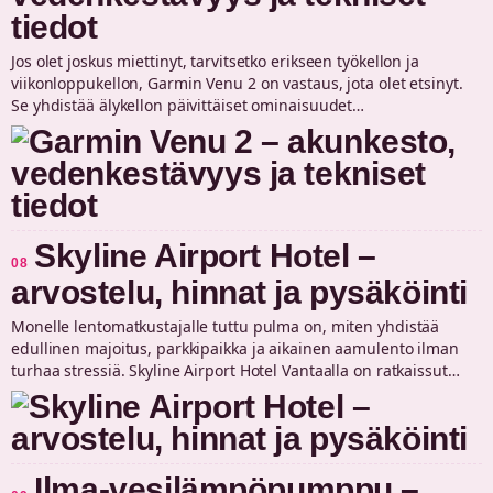
tiedot
Jos olet joskus miettinyt, tarvitsetko erikseen työkellon ja
viikonloppukellon, Garmin Venu 2 on vastaus, jota olet etsinyt.
Se yhdistää älykellon päivittäiset ominaisuudet…
Skyline Airport Hotel –
08
arvostelu, hinnat ja pysäköinti
Monelle lentomatkustajalle tuttu pulma on, miten yhdistää
edullinen majoitus, parkkipaikka ja aikainen aamulento ilman
turhaa stressiä. Skyline Airport Hotel Vantaalla on ratkaissut…
Ilma-vesilämpöpumppu –