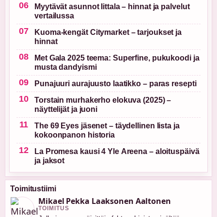
Myytävät asunnot Iittala – hinnat ja palvelut
vertailussa
Kuoma-kengät Citymarket – tarjoukset ja
hinnat
Met Gala 2025 teema: Superfine, pukukoodi ja
musta dandyismi
Punajuuri aurajuusto laatikko – paras resepti
Torstain murhakerho elokuva (2025) –
näyttelijät ja juoni
The 69 Eyes jäsenet – täydellinen lista ja
kokoonpanon historia
La Promesa kausi 4 Yle Areena – aloituspäivä
ja jaksot
Toimitustiimi
Mikael Pekka Laaksonen Aaltonen
TOIMITUS