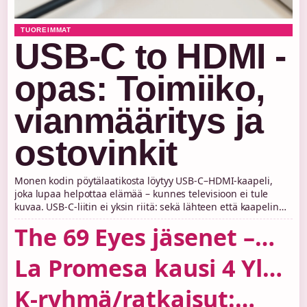
TUOREIMMAT
USB-C to HDMI -
opas: Toimiiko,
vianmääritys ja
ostovinkit
Monen kodin pöytälaatikosta löytyy USB-C–HDMI-kaapeli,
joka lupaa helpottaa elämää – kunnes televisioon ei tule
kuvaa. USB-C-liitin ei yksin riitä: sekä lähteen että kaapelin
on tuettava videolähtöä, kuten DisplayPort Alt Modea (KTC
The 69 Eyes jäsenet –
Play (näyttövalmistajan teknologiaopas)).…
täydellinen lista ja
La Promesa kausi 4 Yle
kokoonpanon historia
Areena – aloituspäivä ja
K-ryhmä/ratkaisut: