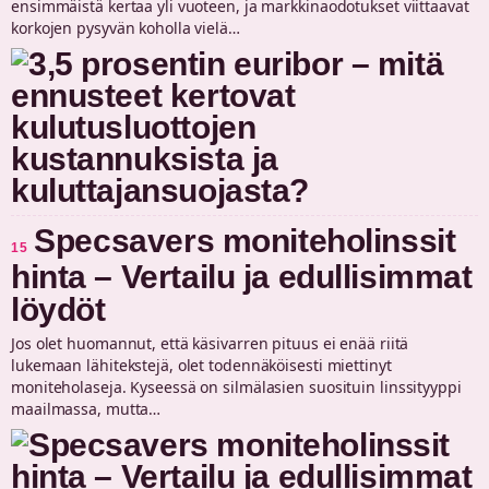
ensimmäistä kertaa yli vuoteen, ja markkinaodotukset viittaavat
korkojen pysyvän koholla vielä…
Specsavers moniteholinssit
15
hinta – Vertailu ja edullisimmat
löydöt
Jos olet huomannut, että käsivarren pituus ei enää riitä
lukemaan lähitekstejä, olet todennäköisesti miettinyt
moniteholaseja. Kyseessä on silmälasien suosituin linssityyppi
maailmassa, mutta…