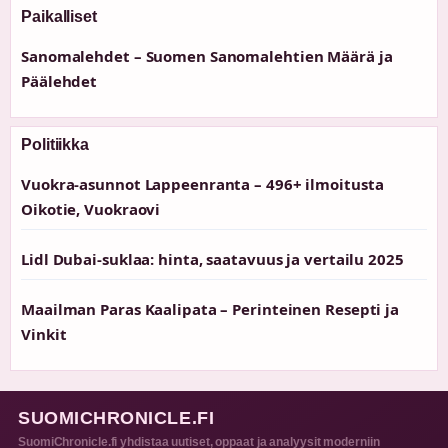
Paikalliset
Sanomalehdet – Suomen Sanomalehtien Määrä ja
Päälehdet
Politiikka
Vuokra-asunnot Lappeenranta – 496+ ilmoitusta
Oikotie, Vuokraovi
Lidl Dubai-suklaa: hinta, saatavuus ja vertailu 2025
Maailman Paras Kaalipata – Perinteinen Resepti ja
Vinkit
SUOMICHRONICLE.FI
SuomiChronicle.fi yhdistaa uutiset, oppaat ja analyysit moderniin