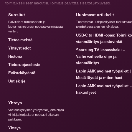
toimitukselliseen layoutiin. Toimitus paivittaa sisaltoa jatkuvasti.
Suositut
Uusimmat artikkelit
Paivittaiset toimitusbriefit ja
Tuoreimmat uutispaivitykset tarkistetaa
luottamusresurssit nopeaa varmistusta
toimituksessa ennen julkaisua.
varten.
USB-C to HDMI -opas: Toimiiko
Tietoa meistä
vianmääritys ja ostovinkit
Yhteystiedot
Samsung TV kanavahaku –
Historia
Vaihe vaiheelta ohje ja
vianmääritys
Tietosuojaseloste
Lapin AMK avoimet työpaikat |
Evästekäytäntö
Mistä löydät ja miten haet
Uutiskirje
Lapin AMK avoimet työpaikat –
hakuohjeet
Yhteys
Vastauskykyinen yhteystiski, joka ohjaa
vinkit ja korjaukset nopeasti oikeaan
paikkaan.
Yhteys