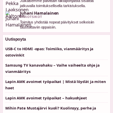
Julkaisemme päivittäin faktapohjaista sisältöä
jatkuvalla toimituksellisella tarkistuksella.
Juhani Hamalainen
PÄÄOTSIKOT
Toimitus yhdistää nopeat päivitykset selkeisiin
taustoittaviin oppaisiin.
Uutispoyta
USB-C to HDMI -opas: Toimiiko, vianmääritys ja
ostovinkit
Samsung TV kanavahaku – Vaihe vaiheelta ohje ja
vianmääritys
Lapin AMK avoimet työpaikat | Mistä löydät ja miten
haet
Lapin AMK avoimet työpaikat – hakuohjeet
Mihin Pate Mustajärvi kuoli? Kuolinsyy, perhe ja