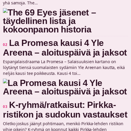
yhä samoja. The…
La Promesa kausi 4 Yle
02
Areena – aloituspäivä ja jaksot
Espanjalaisdraama La Promesa – Salaisuuksien kartano on
löytänyt tiensä suomalaisten sydämiin Yle Areenan kautta, eikä
neljäs kausi tee poikkeusta. Kausi 4 toi…
K-ryhmä/ratkaisut: Pirkka-
03
ristikon ja sudokun vastaukset
Oletko joskus jäänyt pohtimaan, menikö Pirkka-lehden ristikon
vihje oikein? K-ryhmä on koonnut kaikki Pirkka-lehden