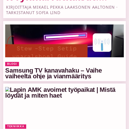
jaksot
Pirkka-ristikon ja
KIRJOITTAJA MIKAEL PEKKA LAAKSONEN AALTONEN ·
TARKISTANUT SOFIA LIND
sudokun vastaukset
BLOGI
Samsung TV kanavahaku – Vaihe
vaiheelta ohje ja vianmääritys
TEKNIIKKA