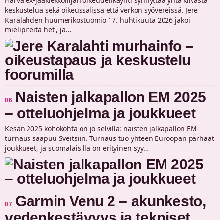
Harva ex-jääkiekkoilijan oikeudenkäynti synnyttää yhtä kiivasta
keskustelua sekä oikeussalissa että verkon syövereissä. Jere
Karalahden huumerikostuomio 17. huhtikuuta 2026 jakoi
mielipiteitä heti, ja…
Naisten jalkapallon EM 2025
06
– otteluohjelma ja joukkueet
Kesän 2025 kohokohta on jo selvillä: naisten jalkapallon EM-
turnaus saapuu Sveitsiin. Turnaus tuo yhteen Euroopan parhaat
joukkueet, ja suomalaisilla on erityinen syy…
Garmin Venu 2 – akunkesto,
07
vedenkestävyys ja tekniset