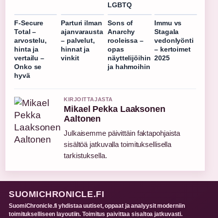
LGBTQ
F-Secure
Parturi ilman
Sons of
Immu vs
Total –
ajanvarausta
Anarchy
Stagala
arvostelu,
– palvelut,
rooleissa –
vedonlyönti
hinta ja
hinnat ja
opas
– kertoimet
vertailu –
vinkit
näyttelijöihin
2025
Onko se
ja hahmoihin
hyvä
KIRJOITTAJASTA
Mikael Pekka Laaksonen
Aaltonen
Julkaisemme päivittäin faktapohjaista
sisältöä jatkuvalla toimituksellisella
tarkistuksella.
SUOMICHRONICLE.FI
SuomiChronicle.fi yhdistaa uutiset, oppaat ja analyysit moderniin
toimitukselliseen layoutiin. Toimitus paivittaa sisaltoa jatkuvasti.