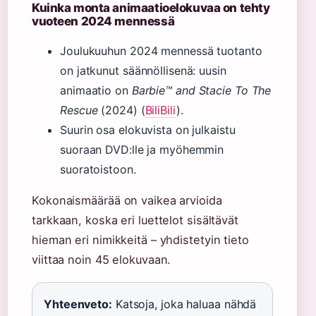
Kuinka monta animaatioelokuvaa on tehty
vuoteen 2024 mennessä
Joulukuuhun 2024 mennessä tuotanto
on jatkunut säännöllisenä: uusin
animaatio on
Barbie™ and Stacie To The
Rescue
(2024) (
BiliBili
).
Suurin osa elokuvista on julkaistu
suoraan DVD:lle ja myöhemmin
suoratoistoon.
Kokonaismäärää on vaikea arvioida
tarkkaan, koska eri luettelot sisältävät
hieman eri nimikkeitä – yhdistetyin tieto
viittaa noin 45 elokuvaan.
Yhteenveto:
Katsoja, joka haluaa nähdä