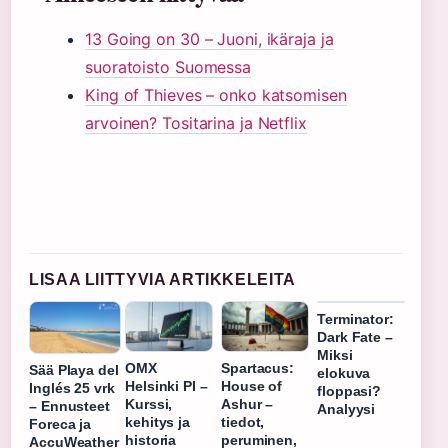
13 Going on 30 – Juoni, ikäraja ja
suoratoisto Suomessa
King of Thieves – onko katsomisen
arvoinen? Tositarina ja Netflix
LISAA LIITTYVIA ARTIKKELEITA
Terminator:
Dark Fate –
Miksi
OMX
Spartacus:
Sää Playa del
elokuva
Helsinki PI –
House of
Inglés 25 vrk
floppasi?
Kurssi,
Ashur –
– Ennusteet
Analyysi
kehitys ja
tiedot,
Foreca ja
historia
peruminen,
AccuWeather