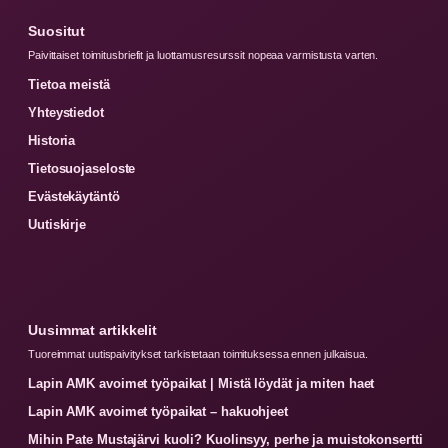
Suositut
Paivittaiset toimitusbriefit ja luottamusresurssit nopeaa varmistusta varten.
Tietoa meistä
Yhteystiedot
Historia
Tietosuojaseloste
Evästekäytäntö
Uutiskirje
Uusimmat artikkelit
Tuoreimmat uutispaivitykset tarkistetaan toimituksessa ennen julkaisua.
Lapin AMK avoimet työpaikat | Mistä löydät ja miten haet
Lapin AMK avoimet työpaikat – hakuohjeet
Mihin Pate Mustajärvi kuoli? Kuolinsyy, perhe ja muistokonsertti