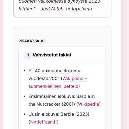
Suomen valikoimassa syksystä 2023
lähtien” – JustWatch-tietopalvelu
PIKAKATSAUS
Vahvistetut faktat
1
Yli 40 animaatioelokuvaa
vuodesta 2001 (
Wikipedia –
suomenkielinen luettelo
)
Ensimmäinen elokuva: Barbie in
the Nutcracker (2001) (
Wikipedia
)
Uusin elokuva: Barbie (2023)
(
Nytleffaan.fi
)