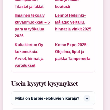
Tilastot ja faktat
kootusti
Ilmainen tekoäly
Lennot Helsinki–
kuvanmuokkau – 5
Málaga: vertailu,
para ta työkalua
hinnat ja vinkit 2025
2026
Kultakiertue Oy
Kotae Expo 2025:
kokemuksia:
Ohjelma, liput ja
Arviot, hinnat ja
paikka Tampereella
varoitukset
Usein kysytyt kysymykset
Mikä on Barbie-elokuvien ikäraja?