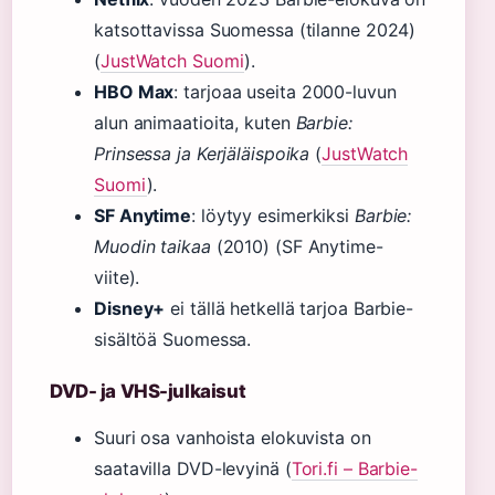
katsottavissa Suomessa (tilanne 2024)
(
JustWatch Suomi
).
HBO Max
: tarjoaa useita 2000-luvun
alun animaatioita, kuten
Barbie:
Prinsessa ja Kerjäläispoika
(
JustWatch
Suomi
).
SF Anytime
: löytyy esimerkiksi
Barbie:
Muodin taikaa
(2010) (SF Anytime-
viite).
Disney+
ei tällä hetkellä tarjoa Barbie-
sisältöä Suomessa.
DVD- ja VHS-julkaisut
Suuri osa vanhoista elokuvista on
saatavilla DVD-levyinä (
Tori.fi – Barbie-