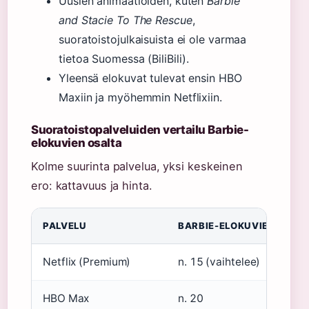
Uusien animaatioiden, kuten
Barbie™
and Stacie To The Rescue
,
suoratoistojulkaisuista ei ole varmaa
tietoa Suomessa (BiliBili).
Yleensä elokuvat tulevat ensin HBO
Maxiin ja myöhemmin Netflixiin.
Suoratoistopalveluiden vertailu Barbie-
elokuvien osalta
Kolme suurinta palvelua, yksi keskeinen
ero: kattavuus ja hinta.
PALVELU
BARBIE-ELOKUVIEN MÄÄ
Netflix (Premium)
n. 15 (vaihtelee)
HBO Max
n. 20