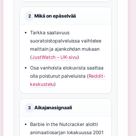
Mikä on epäselvää
2
Tarkka saatavuus
suoratoistopalveluissa vaihtelee
maittain ja ajankohdan mukaan
(
JustWatch – UK-sivu
)
Osa vanhoista elokuvista saattaa
olla poistunut palveluista (
Reddit-
keskustelu
)
Aikajanasignaali
3
Barbie in the Nutcracker aloitti
animaatiosarjan lokakuussa 2001