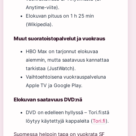
Anytime-viite).
Elokuvan pituus on 1 h 25 min
(Wikipedia).
Muut suoratoistopalvelut ja vuokraus
HBO Max on tarjonnut elokuvaa
aiemmin, mutta saatavuus kannattaa
tarkistaa (JustWatch).
Vaihtoehtoisena vuokrauspalveluna
Apple TV ja Google Play.
Elokuvan saatavuus DVD:nä
DVD on edelleen hyllyssä – Tori.fi:stä
löytyy käytettyjä kappaleita (
Tori.fi
).
Suomessa helpoin tapa on vuokrata SF