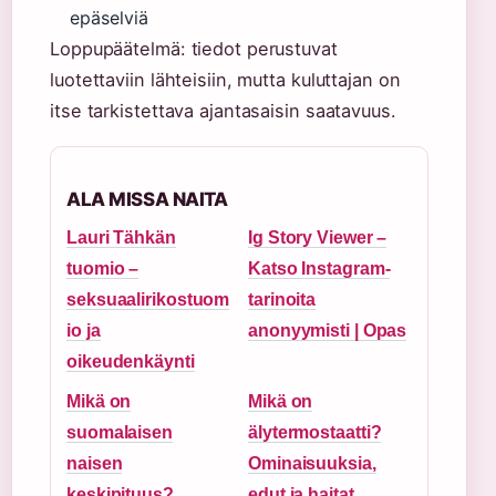
epäselviä
Loppupäätelmä: tiedot perustuvat
luotettaviin lähteisiin, mutta kuluttajan on
itse tarkistettava ajantasaisin saatavuus.
ALA MISSA NAITA
Lauri Tähkän
Ig Story Viewer –
tuomio –
Katso Instagram-
seksuaalirikostuom
tarinoita
io ja
anonyymisti | Opas
oikeudenkäynti
Mikä on
Mikä on
suomalaisen
älytermostaatti?
naisen
Ominaisuuksia,
keskipituus?
edut ja haitat