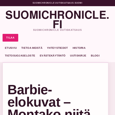
SUOMICHRONICLE UUTISKATSAUS
•
SUOMI
SUOMICHRONICLE.
FI
SUOMICHRONICLE UUTISKATSAUS
TILAA
ETUSIVU
TIETOA MEISTÄ
YHTEYSTIEDOT
HISTORIA
TIETOSUOJASELOSTE
EVÄSTEKÄYTÄNTÖ
UUTISKIRJE
BLOGI
Barbie-
elokuvat –
Montako niitä