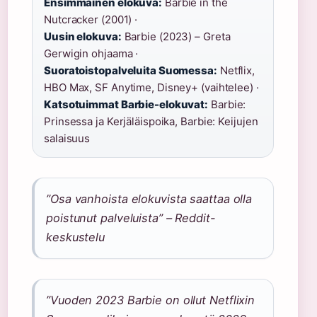
Ensimmäinen elokuva:
Barbie in the
Nutcracker (2001) ·
Uusin elokuva:
Barbie (2023) – Greta
Gerwigin ohjaama ·
Suoratoistopalveluita Suomessa:
Netflix,
HBO Max, SF Anytime, Disney+ (vaihtelee) ·
Katsotuimmat Barbie-elokuvat:
Barbie:
Prinsessa ja Kerjäläispoika, Barbie: Keijujen
salaisuus
”Osa vanhoista elokuvista saattaa olla
poistunut palveluista” – Reddit-
keskustelu
”Vuoden 2023 Barbie on ollut Netflixin