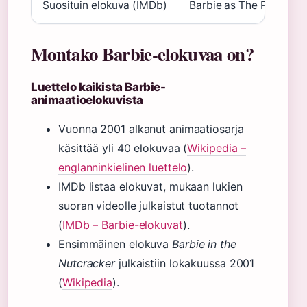
Suosituin elokuva (IMDb)
Barbie as The Princess
Montako Barbie-elokuvaa on?
Luettelo kaikista Barbie-
animaatioelokuvista
Vuonna 2001 alkanut animaatiosarja
käsittää yli 40 elokuvaa (
Wikipedia –
englanninkielinen luettelo
).
IMDb listaa elokuvat, mukaan lukien
suoran videolle julkaistut tuotannot
(
IMDb – Barbie-elokuvat
).
Ensimmäinen elokuva
Barbie in the
Nutcracker
julkaistiin lokakuussa 2001
(
Wikipedia
).