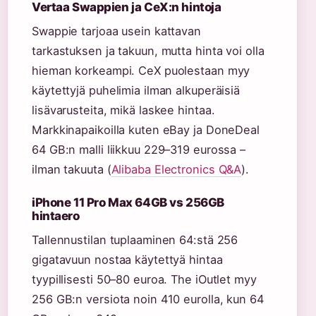
Vertaa Swappien ja CeX:n hintoja
Swappie tarjoaa usein kattavan
tarkastuksen ja takuun, mutta hinta voi olla
hieman korkeampi. CeX puolestaan myy
käytettyjä puhelimia ilman alkuperäisiä
lisävarusteita, mikä laskee hintaa.
Markkinapaikoilla kuten eBay ja DoneDeal
64 GB:n malli liikkuu 229–319 eurossa –
ilman takuuta (
Alibaba Electronics Q&A
).
iPhone 11 Pro Max 64GB vs 256GB
hintaero
Tallennustilan tuplaaminen 64:stä 256
gigatavuun nostaa käytettyä hintaa
tyypillisesti 50–80 euroa. The iOutlet myy
256 GB:n versiota noin 410 eurolla, kun 64