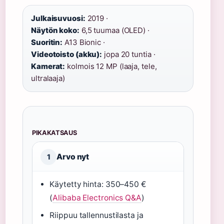
Julkaisuvuosi:
2019 ·
Näytön koko:
6,5 tuumaa (OLED) ·
Suoritin:
A13 Bionic ·
Videotoisto (akku):
jopa 20 tuntia ·
Kamerat:
kolmois 12 MP (laaja, tele,
ultralaaja)
PIKAKATSAUS
Arvo nyt
1
Käytetty hinta: 350–450 €
(
Alibaba Electronics Q&A
)
Riippuu tallennustilasta ja