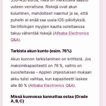
350–450 euroa, mikä on merkittävä säästö
uuteen verrattuna. Riskejä ovat akun
kuluminen, mahdolliset naarmut ja se, että
puhelin ei enää saa uusia iOS-päivityksiä.
Sertifioitujen myyjien kautta ostettaessa
takuu vähentää riskejä (
Alibaba Electronics
Q&A
).
Tarkista akun kunto (esim. 76%)
Akun kunnon tarkistaminen on kriittistä. Jos
maksimikapasiteetti on 76 %, vaihto on
suositeltavaa – Applen ohjeistuksen mukaan
akku tulisi vaihtaa, kun kapasiteetti laskee
alle 80 % (
Alibaba Electronics Q&A
).
Missä kunnossa kannattaa ostaa (Grade
A, B, C)