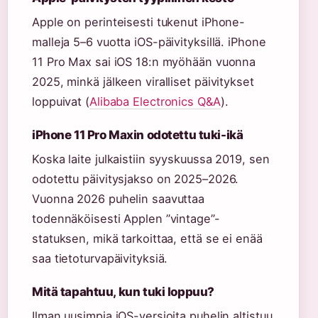
Apple on perinteisesti tukenut iPhone-
malleja 5–6 vuotta iOS-päivityksillä. iPhone
11 Pro Max sai iOS 18:n myöhään vuonna
2025, minkä jälkeen viralliset päivitykset
loppuivat (
Alibaba Electronics Q&A
).
iPhone 11 Pro Maxin odotettu tuki-ikä
Koska laite julkaistiin syyskuussa 2019, sen
odotettu päivitysjakso on 2025–2026.
Vuonna 2026 puhelin saavuttaa
todennäköisesti Applen ”vintage”-
statuksen, mikä tarkoittaa, että se ei enää
saa tietoturvapäivityksiä.
Mitä tapahtuu, kun tuki loppuu?
Ilman uusimpia iOS-versioita puhelin altistuu