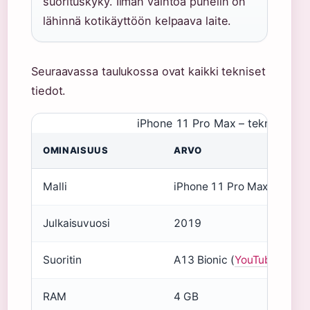
suorituskyky. Ilman vaihtoa puhelin on
lähinnä kotikäyttöön kelpaava laite.
Seuraavassa taulukossa ovat kaikki tekniset
tiedot.
iPhone 11 Pro Max – tekniset tie
OMINAISUUS
ARVO
Malli
iPhone 11 Pro Max
Julkaisuvuosi
2019
Suoritin
A13 Bionic (
YouTube – Afte
RAM
4 GB