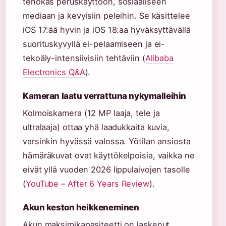
tehokas peruskäyttöön, sosiaaliseen
mediaan ja kevyisiin peleihin. Se käsittelee
iOS 17:ää hyvin ja iOS 18:aa hyväksyttävällä
suorituskyvyllä ei-pelaamiseen ja ei-
tekoäly-intensiivisiin tehtäviin (
Alibaba
Electronics Q&A
).
Kameran laatu verrattuna nykymalleihin
Kolmoiskamera (12 MP laaja, tele ja
ultralaaja) ottaa yhä laadukkaita kuvia,
varsinkin hyvässä valossa. Yötilan ansiosta
hämäräkuvat ovat käyttökelpoisia, vaikka ne
eivät yllä vuoden 2026 lippulaivojen tasolle
(
YouTube – After 6 Years Review
).
Akun keston heikkeneminen
Akun maksimikapasiteetti on laskenut