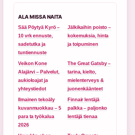
ALA MISSA NAITA
Sää Pöytyä Kyrö –
Jälkikaihin poisto –
10 vrk ennuste,
kokemuksia, hinta
sadetutka ja
ja toipuminen
tuntiennuste
Veikon Kone
The Great Gatsby –
Alajärvi – Palvelut,
tarina, kielto,
aukioloajat ja
mielenterveys &
yhteystiedot
juonenkäänteet
Ilmainen tekoäly
Finnair lentäjä
kuvanmuokkau – 5
palkka – paljonko
para ta työkalua
lentäjä tienaa
2026