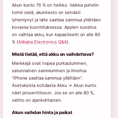
Akun kunto 76 % on heikko. Vaikka puhelin
toimii vielä, akunkesto on selvästi
lyhentynyt ja laite saattaa sammua yllättäen
kovassa kuormituksessa. Applen suositus
on vaihtaa akku, kun kapasiteetti on alle 80
% (
Alibaba Electronics Q&A
).
Mistä tietää, että akku on vaihdettava?
Merkkejä ovat nopea purkautuminen,
satunnainen sammuminen ja ilmoitus
”iPhone saattaa sammua yllättäen”.
Asetuksista kohdasta Akku → Akun kunto
näet prosenttiluvun. Jos se on alle 80 %,
vaihto on ajankohtainen.
Akun vaihdon hinta ja paikat