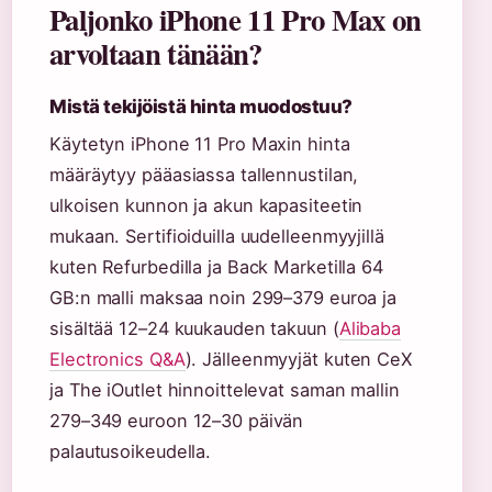
Paljonko iPhone 11 Pro Max on
arvoltaan tänään?
Mistä tekijöistä hinta muodostuu?
Käytetyn iPhone 11 Pro Maxin hinta
määräytyy pääasiassa tallennustilan,
ulkoisen kunnon ja akun kapasiteetin
mukaan. Sertifioiduilla uudelleenmyyjillä
kuten Refurbedilla ja Back Marketilla 64
GB:n malli maksaa noin 299–379 euroa ja
sisältää 12–24 kuukauden takuun (
Alibaba
Electronics Q&A
). Jälleenmyyjät kuten CeX
ja The iOutlet hinnoittelevat saman mallin
279–349 euroon 12–30 päivän
palautusoikeudella.