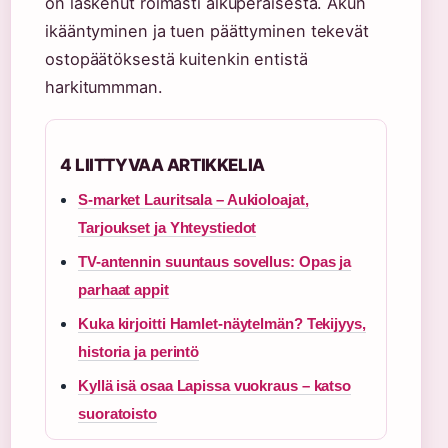
on laskenut roimasti alkuperäisestä. Akun
ikääntyminen ja tuen päättyminen tekevät
ostopäätöksestä kuitenkin entistä
harkitummman.
4 LIITTYVAA ARTIKKELIA
S-market Lauritsala – Aukioloajat,
Tarjoukset ja Yhteystiedot
TV-antennin suuntaus sovellus: Opas ja
parhaat appit
Kuka kirjoitti Hamlet-näytelmän? Tekijyys,
historia ja perintö
Kyllä isä osaa Lapissa vuokraus – katso
suoratoisto