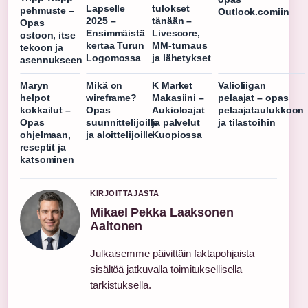
Lapselle
tulokset
pehmuste –
Outlook.comiin
2025 –
tänään –
Opas
Ensimmäistä
Livescore,
ostoon, itse
kertaa Turun
MM-turnaus
tekoon ja
Logomossa
ja lähetykset
asennukseen
Maryn
Mikä on
K Market
Valioliigan
helpot
wireframe?
Makasiini –
pelaajat – opas
kokkailut –
Opas
Aukioloajat
pelaajataulukkoon
Opas
suunnittelijoille
ja palvelut
ja tilastoihin
ohjelmaan,
ja aloittelijoille
Kuopiossa
reseptit ja
katsominen
KIRJOITTAJASTA
Mikael Pekka Laaksonen
Aaltonen
Julkaisemme päivittäin faktapohjaista
sisältöä jatkuvalla toimituksellisella
tarkistuksella.