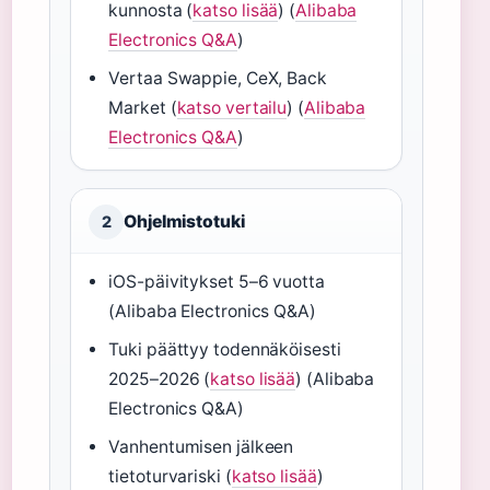
kunnosta (
katso lisää
) (
Alibaba
Electronics Q&A
)
Vertaa Swappie, CeX, Back
Market (
katso vertailu
) (
Alibaba
Electronics Q&A
)
Ohjelmistotuki
2
iOS-päivitykset 5–6 vuotta
(Alibaba Electronics Q&A)
Tuki päättyy todennäköisesti
2025–2026 (
katso lisää
) (Alibaba
Electronics Q&A)
Vanhentumisen jälkeen
tietoturvariski (
katso lisää
)