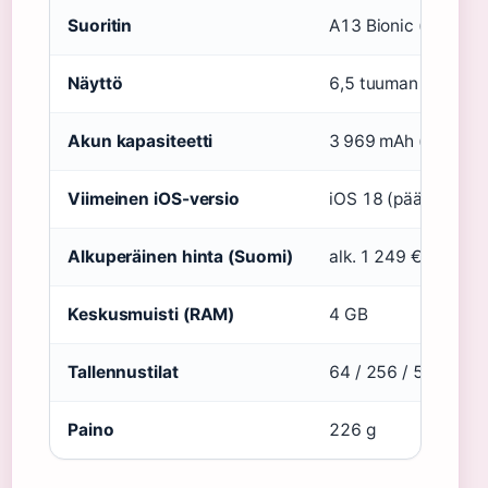
Suoritin
A13 Bionic (
YouTube
Näyttö
6,5 tuuman Super R
Akun kapasiteetti
3 969 mAh (19 Wh)
Viimeinen iOS-versio
iOS 18 (päättyi 202
Alkuperäinen hinta (Suomi)
alk. 1 249 €
Keskusmuisti (RAM)
4 GB
Tallennustilat
64 / 256 / 512 GB
Paino
226 g