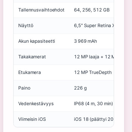
Tallennusvaihtoehdot
64, 256, 512 GB
Näyttö
6,5″ Super Retina XDR OL
Akun kapasiteetti
3 969 mAh
Takakamerat
12 MP laaja + 12 MP tele +
Etukamera
12 MP TrueDepth
Paino
226 g
Vedenkestävyys
IP68 (4 m, 30 min)
Viimeisin iOS
iOS 18 (päättyi 2025) (
Ali