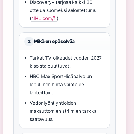
Discovery+ tarjoaa kaikki 30
ottelua suomeksi selostettuna.
(
NHL.com/fi
)
Mikä on epäselvää
2
Tarkat TV-oikeudet vuoden 2027
kisoista puuttuvat.
HBO Max Sport-lisäpalvelun
lopullinen hinta vaihtelee
lähteittäin.
Vedonlyöntiyhtiöiden
maksuttomien striimien tarkka
saatavuus.