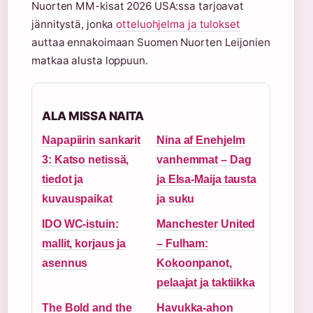
Nuorten MM-kisat 2026 USA:ssa tarjoavat
jännitystä, jonka
otteluohjelma ja tulokset
auttaa ennakoimaan Suomen Nuorten Leijonien
matkaa alusta loppuun.
ALA MISSA NAITA
Napapiirin sankarit
Nina af Enehjelm
3: Katso netissä,
vanhemmat – Dag
tiedot ja
ja Elsa-Maija tausta
kuvauspaikat
ja suku
IDO WC-istuin:
Manchester United
mallit, korjaus ja
– Fulham:
asennus
Kokoonpanot,
pelaajat ja taktiikka
The Bold and the
Havukka-ahon