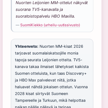
Nuorten Leijonien MM-ottelut näkyvät
suorana TV5-kanavalla ja
suoratoistopalvelu HBO Maxilla.
—
SuomiKiekko (urheilu-uutissivusto)
Yhteenveto:
Nuorten MM-kisat 2026
tarjoavat suomalaiskatsojille monia
tapoja seurata Leijonien otteita. TV5-
kanava takaa ilmaiset lähetykset kaikista
Suomen otteluista, kun taas Discovery+
ja HBO Max palvelevat niitä, jotka
haluavat nähdä jokaisen ottelun. Vuonna
2028 kisat siirtyvät Suomeen
Tampereelle ja Turkuun, mikä helpottaa
paikan päälle pääsyä ja tarjoaa