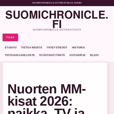
SUOMICHRONICLE UUTISKATSAUS
•
SUOMI
SUOMICHRONICLE.
FI
SUOMICHRONICLE UUTISKATSAUS
TILAA
ETUSIVU
TIETOA MEISTÄ
YHTEYSTIEDOT
HISTORIA
TIETOSUOJASELOSTE
EVÄSTEKÄYTÄNTÖ
UUTISKIRJE
BLOGI
Nuorten MM-
kisat 2026:
paikka, TV ja