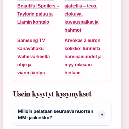
Beautiful Spoilers –
ajattelija – teos,
Taylorin paluu ja
elokuva,
Liamin kohtalo
kuvauspaikat ja
hahmot
Samsung TV
Arvokas 2 euron
kanavahaku –
kolikko: tunnista
Vaihe vaiheelta
harvinaisuudet ja
ohje ja
myy oikeaan
vianmääritys
hintaan
Usein kysytyt kysymykset
Milloin pelataan seuraava nuorten
MM-jääkiekko?