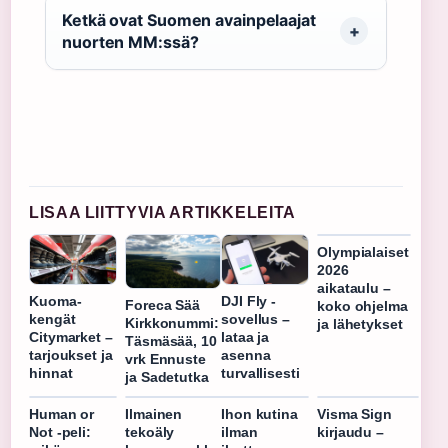
Ketkä ovat Suomen avainpelaajat
nuorten MM:ssä?
LISAA LIITTYVIA ARTIKKELEITA
Olympialaiset
2026
aikataulu –
Kuoma-
DJI Fly -
Foreca Sää
koko ohjelma
kengät
sovellus –
Kirkkonummi:
ja lähetykset
Citymarket –
lataa ja
Täsmäsää, 10
tarjoukset ja
asenna
vrk Ennuste
hinnat
turvallisesti
ja Sadetutka
Human or
Ilmainen
Ihon kutina
Visma Sign
Not -peli:
tekoäly
ilman
kirjaudu –