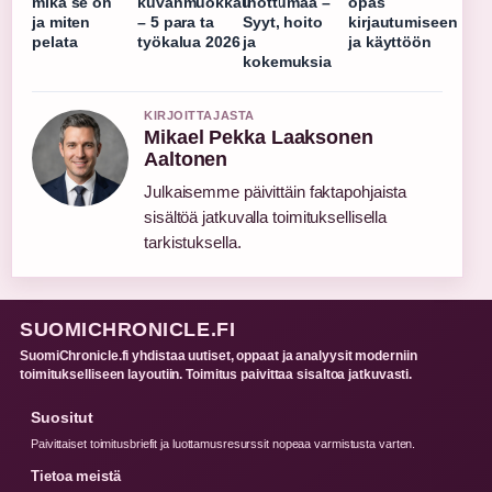
mikä se on
kuvanmuokkau
ihottumaa –
opas
ja miten
– 5 para ta
Syyt, hoito
kirjautumiseen
pelata
työkalua 2026
ja
ja käyttöön
kokemuksia
KIRJOITTAJASTA
Mikael Pekka Laaksonen
Aaltonen
Julkaisemme päivittäin faktapohjaista
sisältöä jatkuvalla toimituksellisella
tarkistuksella.
SUOMICHRONICLE.FI
SuomiChronicle.fi yhdistaa uutiset, oppaat ja analyysit moderniin
toimitukselliseen layoutiin. Toimitus paivittaa sisaltoa jatkuvasti.
Suositut
Paivittaiset toimitusbriefit ja luottamusresurssit nopeaa varmistusta varten.
Tietoa meistä