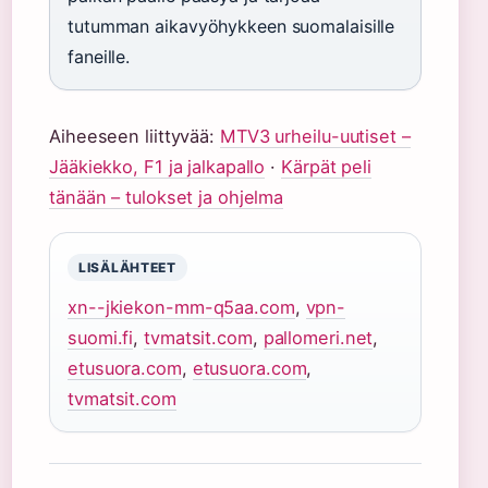
tutumman aikavyöhykkeen suomalaisille
faneille.
Aiheeseen liittyvää:
MTV3 urheilu-uutiset –
Jääkiekko, F1 ja jalkapallo
·
Kärpät peli
tänään – tulokset ja ohjelma
LISÄLÄHTEET
xn--jkiekon-mm-q5aa.com
,
vpn-
suomi.fi
,
tvmatsit.com
,
pallomeri.net
,
etusuora.com
,
etusuora.com
,
tvmatsit.com