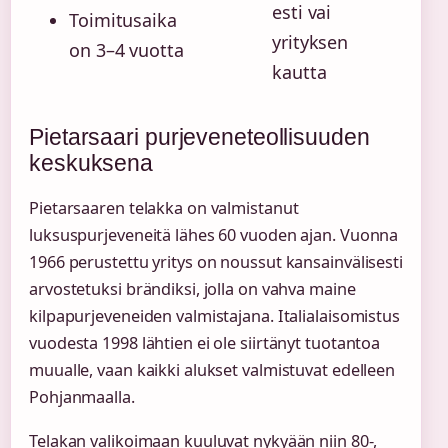
esti vai
Toimitusaika
yrityksen
on 3–4 vuotta
kautta
Pietarsaari purjeveneteollisuuden
keskuksena
Pietarsaaren telakka on valmistanut
luksuspurjeveneitä lähes 60 vuoden ajan. Vuonna
1966 perustettu yritys on noussut kansainvälisesti
arvostetuksi brändiksi, jolla on vahva maine
kilpapurjeveneiden valmistajana. Italialaisomistus
vuodesta 1998 lähtien ei ole siirtänyt tuotantoa
muualle, vaan kaikki alukset valmistuvat edelleen
Pohjanmaalla.
Telakan valikoimaan kuuluvat nykyään niin 80-,