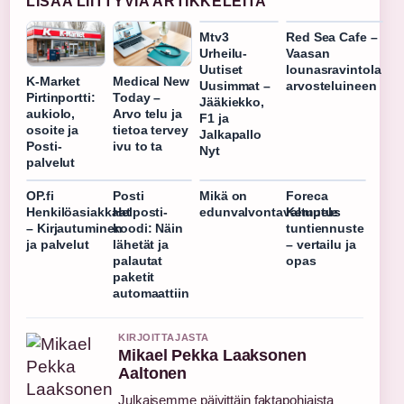
LISAA LIITTYVIA ARTIKKELEITA
Mtv3
Red Sea Cafe –
Urheilu-
Vaasan
Uutiset
lounasravintola
K-Market
Medical New
Uusimmat –
arvosteluineen
Pirtinportti:
Today –
Jääkiekko,
aukiolo,
Arvo telu ja
F1 ja
osoite ja
tietoa tervey
Jalkapallo
Posti-
ivu to ta
Nyt
palvelut
OP.fi
Posti
Mikä on
Foreca
Henkilöasiakkaat
Helposti-
edunvalvontavaltuutus
Kempele
– Kirjautuminen
koodi: Näin
tuntiennuste
ja palvelut
lähetät ja
– vertailu ja
palautat
opas
paketit
automaattiin
KIRJOITTAJASTA
Mikael Pekka Laaksonen
Aaltonen
Julkaisemme päivittäin faktapohjaista