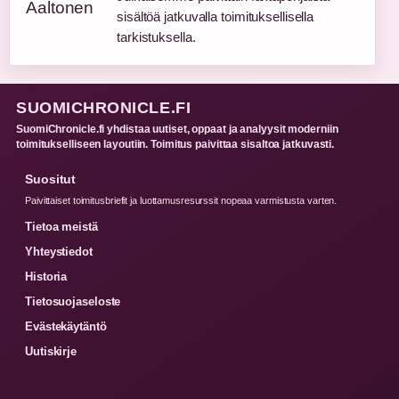
sisältöä jatkuvalla toimituksellisella
tarkistuksella.
SUOMICHRONICLE.FI
SuomiChronicle.fi yhdistaa uutiset, oppaat ja analyysit moderniin
toimitukselliseen layoutiin. Toimitus paivittaa sisaltoa jatkuvasti.
Suositut
Paivittaiset toimitusbriefit ja luottamusresurssit nopeaa varmistusta varten.
Tietoa meistä
Yhteystiedot
Historia
Tietosuojaseloste
Evästekäytäntö
Uutiskirje