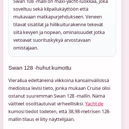
Swan 108 -malli on maxi-yacht-luokkaa, joka
soveltuu sekä kilpailukäyttöön että
mukavaan matkapurjehdukseen. Veneen
tilavat sisätilat ja hiilikuiturakenne tekevät
siitä kevyen ja nopean, ominaisuudet jotka
vetoavat suorituskykyä arvostavaan
omistajaan.
Swan 128 -huhut kumottu
Vierailua edeltäneinä viikkoina kansainvälisissä
medioissa levisi tieto, jonka mukaan Cruise olisi
ostanut suuremman Swan 128 -mallin. Nämä
väitteet osoittautuivat virheellisiksi.
Yacht.de
kumosi tiedot todeten, että 38,98-metrisen 128-
mallin tilaus ei liity näyttelijään.