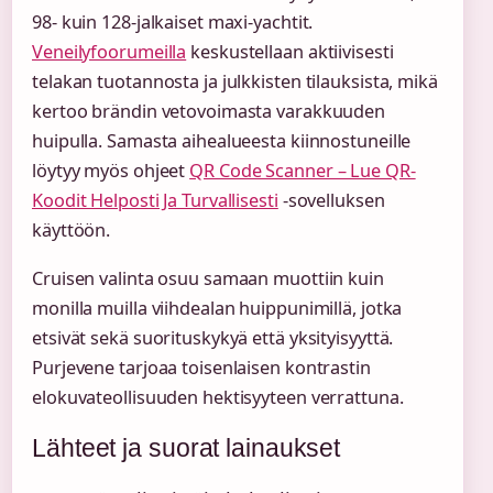
98- kuin 128-jalkaiset maxi-yachtit.
Veneilyfoorumeilla
keskustellaan aktiivisesti
telakan tuotannosta ja julkkisten tilauksista, mikä
kertoo brändin vetovoimasta varakkuuden
huipulla. Samasta aihealueesta kiinnostuneille
löytyy myös ohjeet
QR Code Scanner – Lue QR-
Koodit Helposti Ja Turvallisesti
-sovelluksen
käyttöön.
Cruisen valinta osuu samaan muottiin kuin
monilla muilla viihdealan huippunimillä, jotka
etsivät sekä suorituskykyä että yksityisyyttä.
Purjevene tarjoaa toisenlaisen kontrastin
elokuvateollisuuden hektisyyteen verrattuna.
Lähteet ja suorat lainaukset