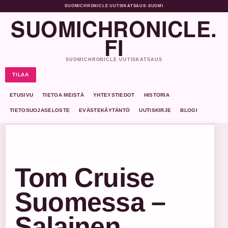
SUOMICHRONICLE UUTISKATSAUS
•
SUOMI
SUOMICHRONICLE.
FI
SUOMICHRONICLE UUTISKATSAUS
TILAA
ETUSIVU
TIETOA MEISTÄ
YHTEYSTIEDOT
HISTORIA
TIETOSUOJASELOSTE
EVÄSTEKÄYTÄNTÖ
UUTISKIRJE
BLOGI
Tom Cruise
Suomessa –
Salainen