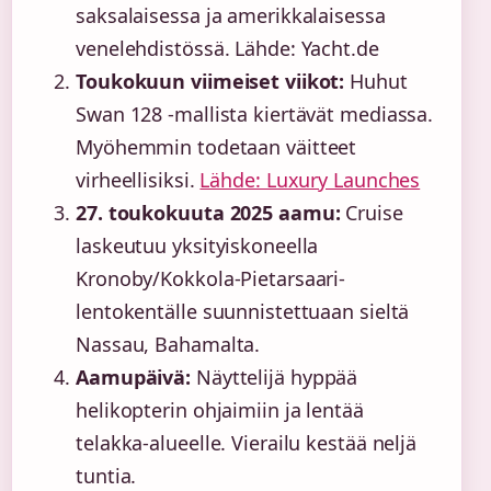
saksalaisessa ja amerikkalaisessa
venelehdistössä. Lähde: Yacht.de
Toukokuun viimeiset viikot:
Huhut
Swan 128 -mallista kiertävät mediassa.
Myöhemmin todetaan väitteet
virheellisiksi.
Lähde: Luxury Launches
27. toukokuuta 2025 aamu:
Cruise
laskeutuu yksityiskoneella
Kronoby/Kokkola-Pietarsaari-
lentokentälle suunnistettuaan sieltä
Nassau, Bahamalta.
Aamupäivä:
Näyttelijä hyppää
helikopterin ohjaimiin ja lentää
telakka-alueelle. Vierailu kestää neljä
tuntia.