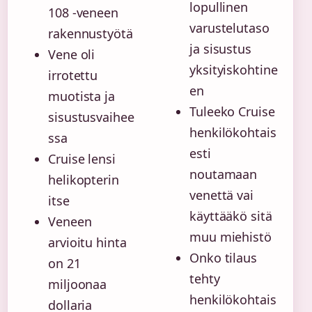
lopullinen
108 -veneen
varustelutaso
rakennustyötä
ja sisustus
Vene oli
yksityiskohtine
irrotettu
en
muotista ja
Tuleeko Cruise
sisustusvaihee
henkilökohtais
ssa
esti
Cruise lensi
noutamaan
helikopterin
venettä vai
itse
käyttääkö sitä
Veneen
muu miehistö
arvioitu hinta
Onko tilaus
on 21
tehty
miljoonaa
henkilökohtais
dollaria