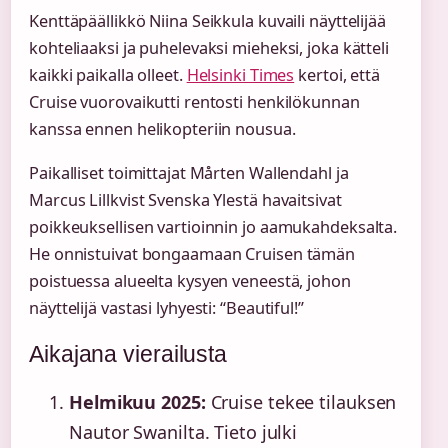
Kenttäpäällikkö Niina Seikkula kuvaili näyttelijää
kohteliaaksi ja puhelevaksi mieheksi, joka kätteli
kaikki paikalla olleet.
Helsinki Times
kertoi, että
Cruise vuorovaikutti rentosti henkilökunnan
kanssa ennen helikopteriin nousua.
Paikalliset toimittajat Mårten Wallendahl ja
Marcus Lillkvist Svenska Ylestä havaitsivat
poikkeuksellisen vartioinnin jo aamukahdeksalta.
He onnistuivat bongaamaan Cruisen tämän
poistuessa alueelta kysyen veneestä, johon
näyttelijä vastasi lyhyesti: “Beautiful!”
Aikajana vierailusta
Helmikuu 2025:
Cruise tekee tilauksen
Nautor Swanilta. Tieto julki