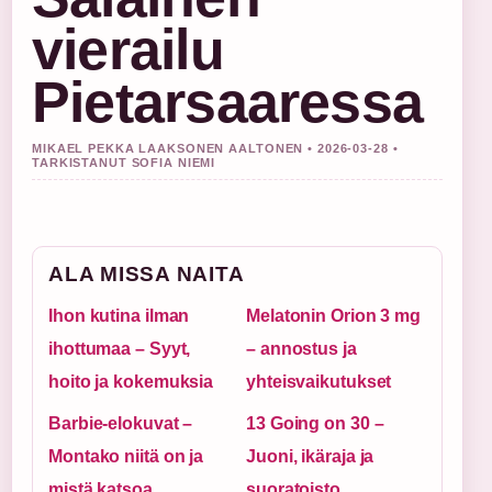
vierailu
Pietarsaaressa
MIKAEL PEKKA LAAKSONEN AALTONEN • 2026-03-28 •
TARKISTANUT SOFIA NIEMI
ALA MISSA NAITA
Ihon kutina ilman
Melatonin Orion 3 mg
ihottumaa – Syyt,
– annostus ja
hoito ja kokemuksia
yhteisvaikutukset
Barbie-elokuvat –
13 Going on 30 –
Montako niitä on ja
Juoni, ikäraja ja
mistä katsoa
suoratoisto