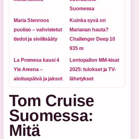
Suomessa
Maria Stenroos
Kuinka syvä on
puoliso – vahvistetut
Marianan hauta?
tiedot ja siviilisääty
Challenger Deep 10
935 m
La Promesa kausi 4
Lentopallon MM-kisat
Yle Areena –
2025: tulokset ja TV-
aloituspäivä ja jaksot
lähetykset
Tom Cruise
Suomessa:
Mitä