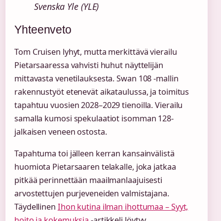
Svenska Yle (YLE)
Yhteenveto
Tom Cruisen lyhyt, mutta merkittävä vierailu
Pietarsaaressa vahvisti huhut näyttelijän
mittavasta venetilauksesta. Swan 108 -mallin
rakennustyöt etenevät aikataulussa, ja toimitus
tapahtuu vuosien 2028–2029 tienoilla. Vierailu
samalla kumosi spekulaatiot isomman 128-
jalkaisen veneen ostosta.
Tapahtuma toi jälleen kerran kansainvälistä
huomiota Pietarsaaren telakalle, joka jatkaa
pitkää perinnettään maailmanlaajuisesti
arvostettujen purjeveneiden valmistajana.
Täydellinen
Ihon kutina ilman ihottumaa – Syyt,
hoito ja kokemuksia
-artikkeli löytyy