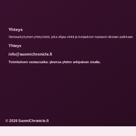
Yhteys
Vastauskykyinen yhteystiski, joka ohjaa vinkit ja korjaukset nopeasti oikeaan paikkaan.
Yhteys
info@suomichronicle.fi
Toimituksen vastausaika: yleensa yhden arkipaivan sisalla.
© 2026 SuomiChronicle.fi