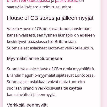
of CB:n verkkokaupassa
ja
pääsivustolla
on
saatavilla lisätietoja toimitusalueista.
House of CB stores ja jälleenmyyjät
Vaikka House of CB on kasvattanut suosiotaan
kansainvälisesti, sen fysinen läsnäolo on edelleen
keskittynyt pääasiassa Iso-Britanniaan.
Suomalaiset asiakkaat luottavat verkkotilauksiin.
Myymälätilanne Suomessa
Suomessa ei ole House of CB:n omia myymälöitä.
Brändin flagship-myymälät sijaitsevat Lontoossa.
Suomalaiset asiakkaat voivat tilata tuotteita
suoraan brändin verkkosivuilta tai käyttää
kansainvälisiä jälleenmyyjiä.
Verkkojälleenmyyjät