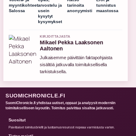
myyntikohteet
arvostelu ja
tarinoita
tunnistus
Salossa
usein
anonyymisti
maastossa
kysytyt
kysymykset
KIRJOITTAJASTA
Mikael Pekka Laaksonen
Aaltonen
Julkaisemme päivittäin faktapohjaista
sisältöä jatkuvalla toimituksellisella
tarkistuksella.
SUOMICHRONICLE.FI
SuomiChronicle.fi yhdistaa uutiset, oppaat ja analyysit moderniin
toimitukselliseen layoutiin. Toimitus paivittaa sisaltoa jatkuvasti.
Suositut
Paivittaiset toimitusbriefit ja luottamusresurssit nopeaa varmistusta varten.