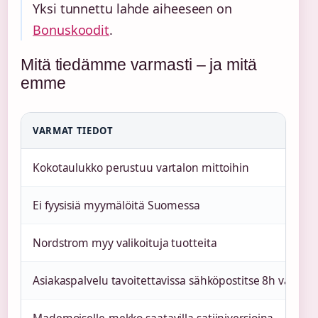
Yksi tunnettu lahde aiheeseen on
Bonuskoodit
.
Mitä tiedämme varmasti – ja mitä
emme
VARMAT TIEDOT
Kokotaulukko perustuu vartalon mittoihin
Ei fyysisiä myymälöitä Suomessa
Nordstrom myy valikoituja tuotteita
Asiakaspalvelu tavoitettavissa sähköpostitse 8h vastaus
Mademoiselle-mekko saatavilla satiiniversioina