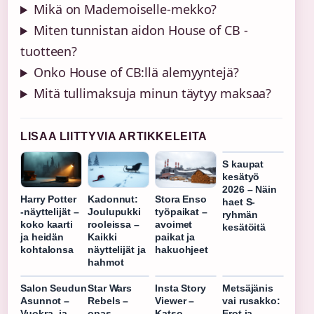
Mikä on Mademoiselle-mekko?
Miten tunnistan aidon House of CB -
tuotteen?
Onko House of CB:llä alemyyntejä?
Mitä tullimaksuja minun täytyy maksaa?
LISAA LIITTYVIA ARTIKKELEITA
S kaupat
kesätyö
2026 – Näin
Harry Potter
Kadonnut:
Stora Enso
haet S-
-näyttelijät –
Joulupukki
työpaikat –
ryhmän
koko kaarti
rooleissa –
avoimet
kesätöitä
ja heidän
Kaikki
paikat ja
kohtalonsa
näyttelijät ja
hakuohjeet
hahmot
Salon Seudun
Star Wars
Insta Story
Metsäjänis
Asunnot –
Rebels –
Viewer –
vai rusakko:
Vuokra- ja
opas,
Katso
Erot ja