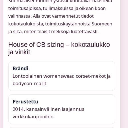
Suomalaiset muodin ystävät kohtaavat haasteita
toimitusajoissa, tullimaksuissa ja oikean koon
valinnassa. Alla ovat varmennetut tiedot
kokotaulukoista, toimituskäytännöistä Suomeen
ja siitä, miten tilaisit mekkoja luotettavasti.
House of CB sizing – kokotaulukko
ja vinkit
Brändi
Lontoolainen womenswear, corset-mekot ja
bodycon-mallit
Perustettu
2014, kansainvälinen laajennus
verkkokauppoihin