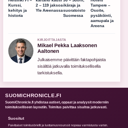
Helsinki PI –
kartano kausi
30 – Juoni,
Hotels
Kurssi,
2 – 119 jaksoa
ikäraja ja
Tampere –
kehitys ja
Yle Areenassa
suoratoisto
Osoite,
historia
Suomessa
pysäköinti,
aamupala ja
Areena
KIRJOITTAJASTA
Mikael Pekka Laaksonen
Aaltonen
Julkaisemme päivittäin faktapohjaista
sisältöä jatkuvalla toimituksellisella
tarkistuksella.
SUOMICHRONICLE.FI
SuomiChronicle.fi yhdistaa uutiset, oppaat ja analyysit moderniin
toimitukselliseen layoutiin. Toimitus paivittaa sisaltoa jatkuvasti.
Suositut
Paivittaiset toimitusbriefit ja luottamusresurssit nopeaa varmistusta varten.