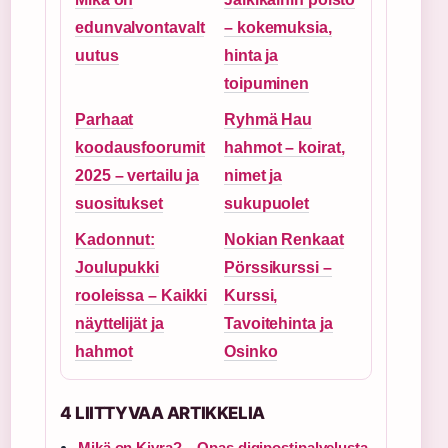
edunvalvontavalt
– kokemuksia,
uutus
hinta ja
toipuminen
Parhaat
Ryhmä Hau
koodausfoorumit
hahmot – koirat,
2025 – vertailu ja
nimet ja
suositukset
sukupuolet
Kadonnut:
Nokian Renkaat
Joulupukki
Pörssikurssi –
rooleissa – Kaikki
Kurssi,
näyttelijät ja
Tavoitehinta ja
hahmot
Osinko
4 LIITTYVAA ARTIKKELIA
Mikä on Kivra? – Opas digipostipalvelusta