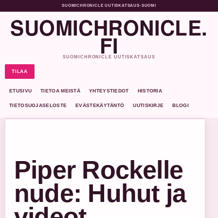
SUOMICHRONICLE UUTISKATSAUS
•
SUOMI
SUOMICHRONICLE.
FI
SUOMICHRONICLE UUTISKATSAUS
TILAA
ETUSIVU
TIETOA MEISTÄ
YHTEYSTIEDOT
HISTORIA
TIETOSUOJASELOSTE
EVÄSTEKÄYTÄNTÖ
UUTISKIRJE
BLOGI
Piper Rockelle
nude: Huhut ja
videot