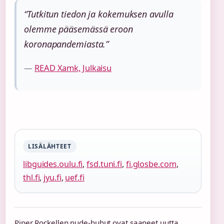
“Tutkitun tiedon ja kokemuksen avulla
olemme pääsemässä eroon
koronapandemiasta.”
—
READ Xamk, Julkaisu
LISÄLÄHTEET
libguides.oulu.fi
,
fsd.tuni.fi
,
fi.glosbe.com
,
thl.fi
,
jyu.fi
,
uef.fi
Piper Rockellen nude-huhut ovat saaneet uutta