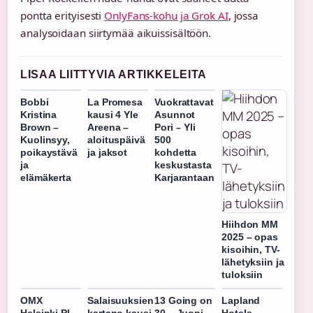
pontta erityisesti
OnlyFans-kohu ja Grok AI
, jossa
analysoidaan siirtymää aikuissisältöön.
LISAA LIITTYVIA ARTIKKELEITA
Bobbi
La Promesa
Vuokrattavat
Kristina
kausi 4 Yle
Asunnot
Brown –
Areena –
Pori – Yli
Kuolinsyy,
aloituspäivä
500
poikaystävä
ja jaksot
kohdetta
ja
keskustasta
elämäkerta
Karjarantaan
Hiihdon MM
2025 – opas
kisoihin, TV-
lähetyksiin ja
tuloksiin
OMX
Salaisuuksien
13 Going on
Lapland