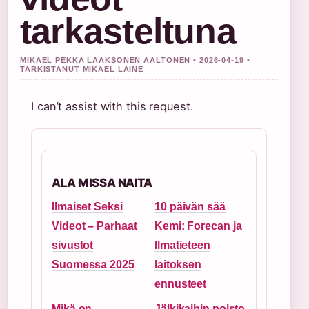
tarkasteltuna
MIKAEL PEKKA LAAKSONEN AALTONEN • 2026-04-19 •
TARKISTANUT MIKAEL LAINE
I can’t assist with this request.
ALA MISSA NAITA
Ilmaiset Seksi
10 päivän sää
Videot – Parhaat
Kemi: Forecan ja
sivustot
Ilmatieteen
Suomessa 2025
laitoksen
ennusteet
Mikä on
Jälkikaihin poisto