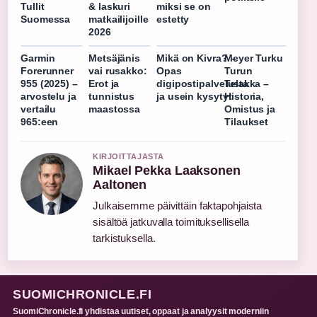
Tullit
& laskuri
miksi se on
Suomessa
matkailijoille
estetty
2026
Garmin
Metsäjänis
Mikä on Kivra? –
Meyer Turku
Forerunner
vai rusakko:
Opas
Turun
955 (2025) –
Erot ja
digipostipalvelusta
Telakka –
arvostelu ja
tunnistus
ja usein kysytyt
Historia,
vertailu
maastossa
Omistus ja
965:een
Tilaukset
KIRJOITTAJASTA
Mikael Pekka Laaksonen
Aaltonen
Julkaisemme päivittäin faktapohjaista
sisältöä jatkuvalla toimituksellisella
tarkistuksella.
SUOMICHRONICLE.FI
SuomiChronicle.fi yhdistaa uutiset, oppaat ja analyysit moderniin