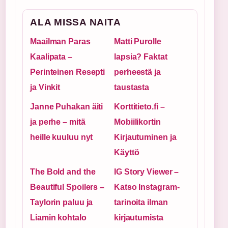
ALA MISSA NAITA
Maailman Paras
Matti Purolle
Kaalipata –
lapsia? Faktat
Perinteinen Resepti
perheestä ja
ja Vinkit
taustasta
Janne Puhakan äiti
Korttitieto.fi –
ja perhe – mitä
Mobiilikortin
heille kuuluu nyt
Kirjautuminen ja
Käyttö
The Bold and the
IG Story Viewer –
Beautiful Spoilers –
Katso Instagram-
Taylorin paluu ja
tarinoita ilman
Liamin kohtalo
kirjautumista