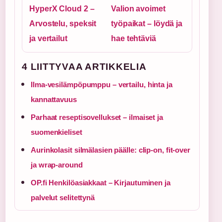
HyperX Cloud 2 –
Valion avoimet
Arvostelu, speksit
työpaikat – löydä ja
ja vertailut
hae tehtäviä
4 LIITTYVAA ARTIKKELIA
Ilma-vesilämpöpumppu – vertailu, hinta ja
kannattavuus
Parhaat reseptisovellukset – ilmaiset ja
suomenkieliset
Aurinkolasit silmälasien päälle: clip-on, fit-over
ja wrap-around
OP.fi Henkilöasiakkaat – Kirjautuminen ja
palvelut selitettynä