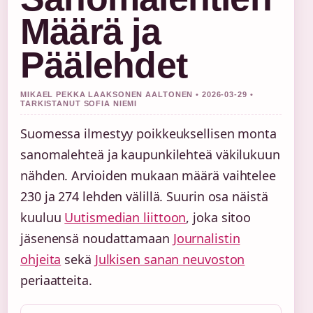
Määrä ja
Päälehdet
MIKAEL PEKKA LAAKSONEN AALTONEN • 2026-03-29 •
TARKISTANUT SOFIA NIEMI
Suomessa ilmestyy poikkeuksellisen monta
sanomalehteä ja kaupunkilehteä väkilukuun
nähden. Arvioiden mukaan määrä vaihtelee
230 ja 274 lehden välillä. Suurin osa näistä
kuuluu
Uutismedian liittoon
, joka sitoo
jäsenensä noudattamaan
Journalistin
ohjeita
sekä
Julkisen sanan neuvoston
periaatteita.