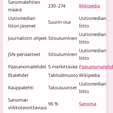
Sanomalehtien
230–274
Wikipedia
määrä
Uutismedian
Uutismedian
Suurin osa
liiton jäsenet
liitto
Uutismedian
Journalistin ohjeet
Sitoutuminen
liitto
Uutismedian
JSN-periaatteet
Sitoutuminen
liitto
Pääsanomalehdet
5 merkittävää
Pääsanomalehd
Iltalehdet
Tabloidmuoto
Wikipedia
Uutismedian
Kauppalehti
Talousuutiset
liitto
Sanoman
96 %
Sanoma
viikkotavoittavuus