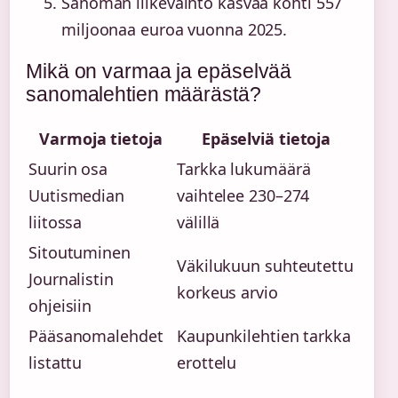
Sanoman liikevaihto kasvaa kohti 557
miljoonaa euroa vuonna 2025.
Mikä on varmaa ja epäselvää
sanomalehtien määrästä?
Varmoja tietoja
Epäselviä tietoja
Suurin osa
Tarkka lukumäärä
Uutismedian
vaihtelee 230–274
liitossa
välillä
Sitoutuminen
Väkilukuun suhteutettu
Journalistin
korkeus arvio
ohjeisiin
Pääsanomalehdet
Kaupunkilehtien tarkka
listattu
erottelu