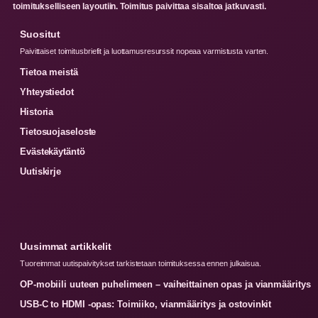
toimitukselliseen layoutiin. Toimitus paivittaa sisaltoa jatkuvasti.
Suositut
Paivittaiset toimitusbriefit ja luottamusresurssit nopeaa varmistusta varten.
Tietoa meistä
Yhteystiedot
Historia
Tietosuojaseloste
Evästekäytäntö
Uutiskirje
Uusimmat artikkelit
Tuoreimmat uutispaivitykset tarkistetaan toimituksessa ennen julkaisua.
OP-mobiili uuteen puhelimeen – vaiheittainen opas ja vianmääritys
USB-C to HDMI -opas: Toimiiko, vianmääritys ja ostovinkit