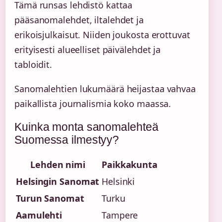
Tämä runsas lehdistö kattaa
pääsanomalehdet, iltalehdet ja
erikoisjulkaisut. Niiden joukosta erottuvat
erityisesti alueelliset päivälehdet ja
tabloidit.
Sanomalehtien lukumäärä heijastaa vahvaa
paikallista journalismia koko maassa.
Kuinka monta sanomalehteä
Suomessa ilmestyy?
Lehden nimi
Paikkakunta
Helsingin Sanomat
Helsinki
Turun Sanomat
Turku
Aamulehti
Tampere