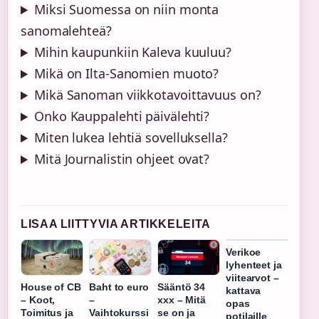
Miksi Suomessa on niin monta
sanomalehteä?
Mihin kaupunkiin Kaleva kuuluu?
Mikä on Ilta-Sanomien muoto?
Mikä Sanoman viikkotavoittavuus on?
Onko Kauppalehti päivälehti?
Miten lukea lehtiä sovelluksella?
Mitä Journalistin ohjeet ovat?
LISAA LIITTYVIA ARTIKKELEITA
Verikoe
lyhenteet ja
viitearvot –
House of CB
Baht to euro
Sääntö 34
kattava
– Koot,
–
xxx – Mitä
opas
Toimitus ja
Vaihtokurssi
se on ja
potilaille