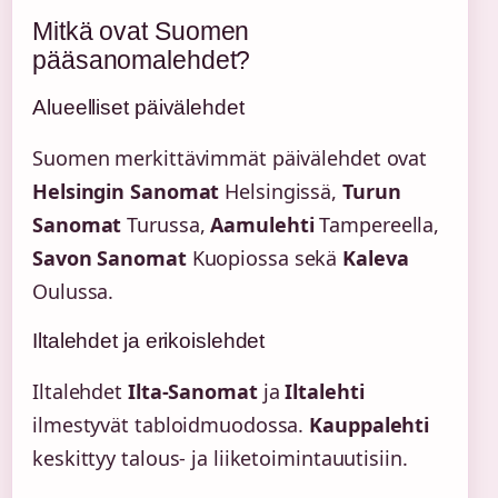
Mitkä ovat Suomen
pääsanomalehdet?
Alueelliset päivälehdet
Suomen merkittävimmät päivälehdet ovat
Helsingin Sanomat
Helsingissä,
Turun
Sanomat
Turussa,
Aamulehti
Tampereella,
Savon Sanomat
Kuopiossa sekä
Kaleva
Oulussa.
Iltalehdet ja erikoislehdet
Iltalehdet
Ilta-Sanomat
ja
Iltalehti
ilmestyvät tabloidmuodossa.
Kauppalehti
keskittyy talous- ja liiketoimintauutisiin.