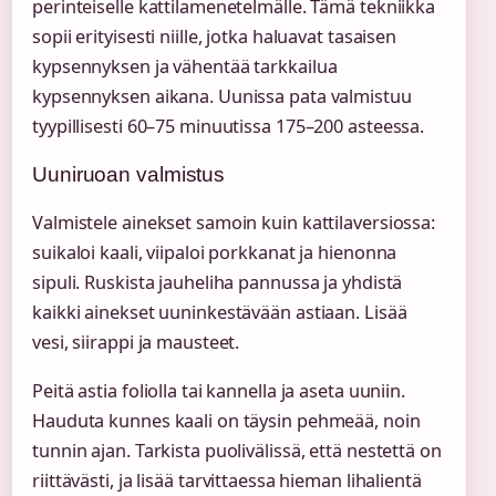
perinteiselle kattilamenetelmälle. Tämä tekniikka
sopii erityisesti niille, jotka haluavat tasaisen
kypsennyksen ja vähentää tarkkailua
kypsennyksen aikana. Uunissa pata valmistuu
tyypillisesti 60–75 minuutissa 175–200 asteessa.
Uuniruoan valmistus
Valmistele ainekset samoin kuin kattilaversiossa:
suikaloi kaali, viipaloi porkkanat ja hienonna
sipuli. Ruskista jauheliha pannussa ja yhdistä
kaikki ainekset uuninkestävään astiaan. Lisää
vesi, siirappi ja mausteet.
Peitä astia foliolla tai kannella ja aseta uuniin.
Hauduta kunnes kaali on täysin pehmeää, noin
tunnin ajan. Tarkista puolivälissä, että nestettä on
riittävästi, ja lisää tarvittaessa hieman lihalientä