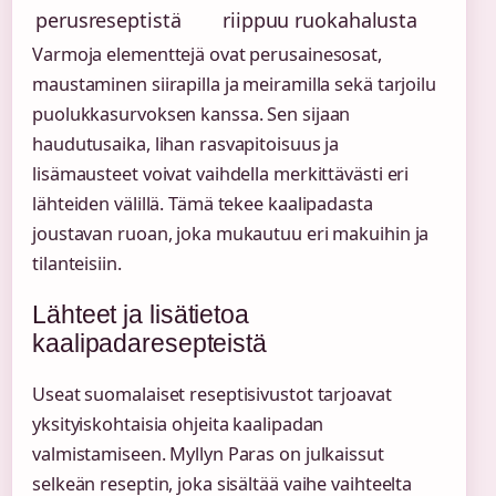
perusreseptistä
riippuu ruokahalusta
Varmoja elementtejä ovat perusainesosat,
maustaminen siirapilla ja meiramilla sekä tarjoilu
puolukkasurvoksen kanssa. Sen sijaan
haudutusaika, lihan rasvapitoisuus ja
lisämausteet voivat vaihdella merkittävästi eri
lähteiden välillä. Tämä tekee kaalipadasta
joustavan ruoan, joka mukautuu eri makuihin ja
tilanteisiin.
Lähteet ja lisätietoa
kaalipadaresepteistä
Useat suomalaiset reseptisivustot tarjoavat
yksityiskohtaisia ohjeita kaalipadan
valmistamiseen. Myllyn Paras on julkaissut
selkeän reseptin, joka sisältää vaihe vaihteelta