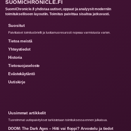
SUOMICHRONICLE.FI
SuomiChronicle.fi yhdistaa uutiset, oppaat ja analyysit moderniin
toimitukselliseen layoutiin. Toimitus paivittaa sisaltoa jatkuvasti.
Suositut
Paivittaiset toimitusbriefit ja luottamusresurssit nopeaa varmistusta varten.
Tietoa meistä
Yhteystiedot
Historia
Tietosuojaseloste
Evästekäytäntö
Uutiskirje
Uusimmat artikkelit
Tuoreimmat uutispaivitykset tarkistetaan toimituksessa ennen julkaisua.
DOOM: The Dark Ages – Hitti vai floppi? Arvostelu ja tiedot