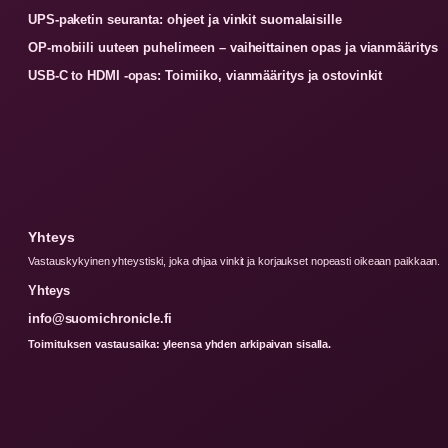
UPS-paketin seuranta: ohjeet ja vinkit suomalaisille
OP-mobiili uuteen puhelimeen – vaiheittainen opas ja vianmääritys
USB-C to HDMI -opas: Toimiiko, vianmääritys ja ostovinkit
Yhteys
Vastauskykyinen yhteystiski, joka ohjaa vinkit ja korjaukset nopeasti oikeaan paikkaan.
Yhteys
info@suomichronicle.fi
Toimituksen vastausaika: yleensa yhden arkipaivan sisalla.