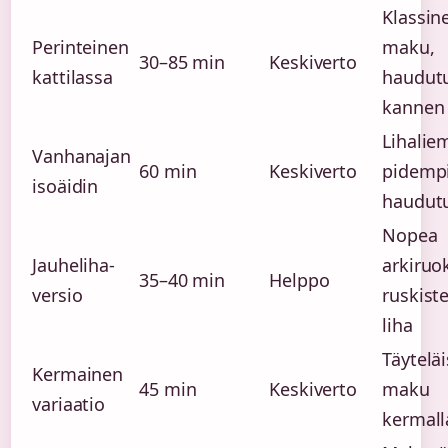
Klassin
Perinteinen
maku,
30–85 min
Keskiverto
kattilassa
haudut
kannen 
Lihaliem
Vanhanajan
60 min
Keskiverto
pidemp
isoäidin
haudut
Nopea
Jauheliha-
arkiruo
35–40 min
Helppo
versio
ruskist
liha
Täytelä
Kermainen
45 min
Keskiverto
maku
variaatio
kermall