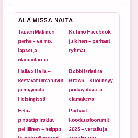
ALA MISSA NAITA
Tapani Mäkinen
Kuhmo Facebook
perhe – vaimo,
julkinen – parhaat
lapset ja
ryhmät
elämäntarina
Halla x Halla –
Bobbi Kristina
kestävät uimapuvut
Brown – Kuolinsyy,
ja myymälä
poikaystävä ja
Helsingissä
elämäkerta
Feta-
Parhaat
pinaattipiirakka
koodausfoorumit
pellillinen – helppo
2025 – vertailu ja