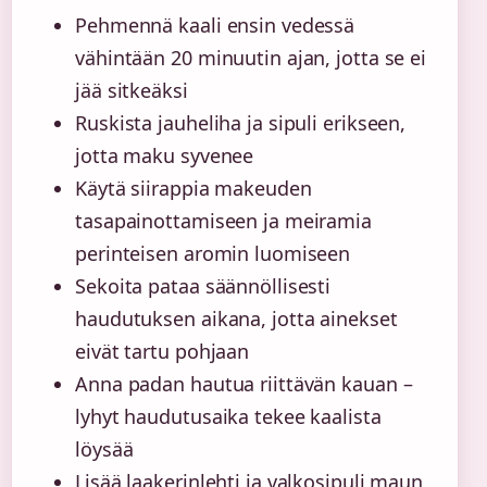
Pehmennä kaali ensin vedessä
vähintään 20 minuutin ajan, jotta se ei
jää sitkeäksi
Ruskista jauheliha ja sipuli erikseen,
jotta maku syvenee
Käytä siirappia makeuden
tasapainottamiseen ja meiramia
perinteisen aromin luomiseen
Sekoita pataa säännöllisesti
haudutuksen aikana, jotta ainekset
eivät tartu pohjaan
Anna padan hautua riittävän kauan –
lyhyt haudutusaika tekee kaalista
löysää
Lisää laakerinlehti ja valkosipuli maun