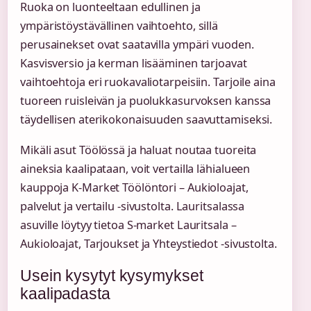
Ruoka on luonteeltaan edullinen ja
ympäristöystävällinen vaihtoehto, sillä
perusainekset ovat saatavilla ympäri vuoden.
Kasvisversio ja kerman lisääminen tarjoavat
vaihtoehtoja eri ruokavaliotarpeisiin. Tarjoile aina
tuoreen ruisleivän ja puolukkasurvoksen kanssa
täydellisen aterikokonaisuuden saavuttamiseksi.
Mikäli asut Töölössä ja haluat noutaa tuoreita
aineksia kaalipataan, voit vertailla lähialueen
kauppoja K-Market Töölöntori – Aukioloajat,
palvelut ja vertailu -sivustolta. Lauritsalassa
asuville löytyy tietoa S-market Lauritsala –
Aukioloajat, Tarjoukset ja Yhteystiedot -sivustolta.
Usein kysytyt kysymykset
kaalipadasta