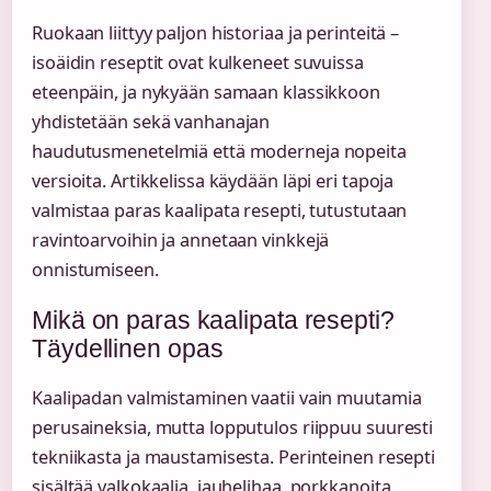
Ruokaan liittyy paljon historiaa ja perinteitä –
isoäidin reseptit ovat kulkeneet suvuissa
eteenpäin, ja nykyään samaan klassikkoon
yhdistetään sekä vanhanajan
haudutusmenetelmiä että moderneja nopeita
versioita. Artikkelissa käydään läpi eri tapoja
valmistaa paras kaalipata resepti, tutustutaan
ravintoarvoihin ja annetaan vinkkejä
onnistumiseen.
Mikä on paras kaalipata resepti?
Täydellinen opas
Kaalipadan valmistaminen vaatii vain muutamia
perusaineksia, mutta lopputulos riippuu suuresti
tekniikasta ja maustamisesta. Perinteinen resepti
sisältää valkokaalia, jauhelihaa, porkkanoita,