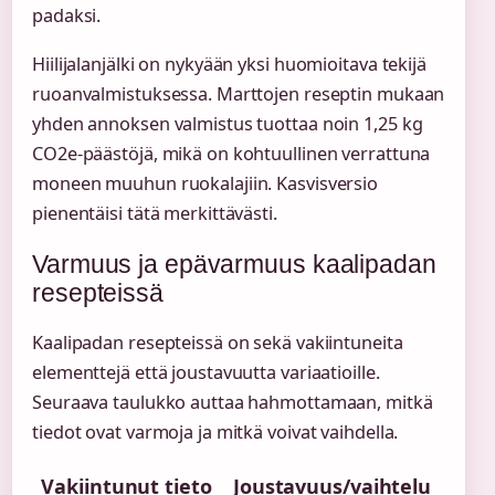
padaksi.
Hiilijalanjälki on nykyään yksi huomioitava tekijä
ruoanvalmistuksessa. Marttojen reseptin mukaan
yhden annoksen valmistus tuottaa noin 1,25 kg
CO2e-päästöjä, mikä on kohtuullinen verrattuna
moneen muuhun ruokalajiin. Kasvisversio
pienentäisi tätä merkittävästi.
Varmuus ja epävarmuus kaalipadan
resepteissä
Kaalipadan resepteissä on sekä vakiintuneita
elementtejä että joustavuutta variaatioille.
Seuraava taulukko auttaa hahmottamaan, mitkä
tiedot ovat varmoja ja mitkä voivat vaihdella.
Vakiintunut tieto
Joustavuus/vaihtelu