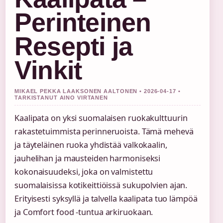
Perinteinen
Resepti ja
Vinkit
MIKAEL PEKKA LAAKSONEN AALTONEN • 2026-04-17 •
TARKISTANUT AINO VIRTANEN
Kaalipata on yksi suomalaisen ruokakulttuurin
rakastetuimmista perinneruoista. Tämä mehevä
ja täyteläinen ruoka yhdistää valkokaalin,
jauhelihan ja mausteiden harmoniseksi
kokonaisuudeksi, joka on valmistettu
suomalaisissa kotikeittiöissä sukupolvien ajan.
Erityisesti syksyllä ja talvella kaalipata tuo lämpöä
ja Comfort food -tuntua arkiruokaan.