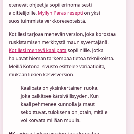
etenevät ohjeet ja sopii erinomaisesti
aloittelijoille.
Myllyn Paras resepti
on yksi
suosituimmista verkkoresepteistä.
Kotiliesi tarjoaa mehevän version, joka korostaa
ruskistamisen merkitystä maun syventäjänä.
Kotiliesi mehevä kaalipata
sopii niille, jotka
haluavat hieman tarkempaa tietoa tekniikoista.
Meillä Kotona -sivusto esittelee variaatioita,
mukaan lukien kasvisversion.
Kaalipata on yksinkertainen ruoka,
joka palkitsee kärsivällisyyden. Kun
kaali pehmenee kunnolla ja maut
sekoittuvat, tuloksena on jotain, mitä ei
voi korvata millään muulla.
HK tarjoaa tarkan version, joka korostaa