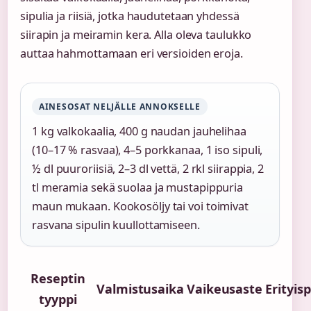
sipulia ja riisiä, jotka haudutetaan yhdessä
siirapin ja meiramin kera. Alla oleva taulukko
auttaa hahmottamaan eri versioiden eroja.
AINESOSAT NELJÄLLE ANNOKSELLE
1 kg valkokaalia, 400 g naudan jauhelihaa
(10–17 % rasvaa), 4–5 porkkanaa, 1 iso sipuli,
½ dl puuroriisiä, 2–3 dl vettä, 2 rkl siirappia, 2
tl meramia sekä suolaa ja mustapippuria
maun mukaan. Kookosöljy tai voi toimivat
rasvana sipulin kuullottamiseen.
Reseptin
Valmistusaika
Vaikeusaste
Erityisp
tyyppi