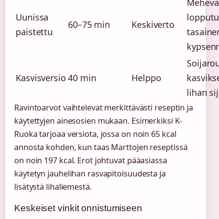
Mehevä
Uunissa
lopputu
60–75 min
Keskiverto
paistettu
tasaine
kypsen
Soijaro
Kasvisversio
40 min
Helppo
kasviks
lihan si
Ravintoarvot vaihtelevat merkittävästi reseptin ja
käytettyjen ainesosien mukaan. Esimerkiksi K-
Ruoka tarjoaa versiota, jossa on noin 65 kcal
annosta kohden, kun taas Marttojen reseptissä
on noin 197 kcal. Erot johtuvat pääasiassa
käytetyn jauhelihan rasvapitoisuudesta ja
lisätystä lihaliemestä.
Keskeiset vinkit onnistumiseen