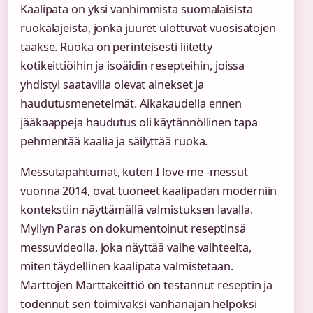
Kaalipata on yksi vanhimmista suomalaisista
ruokalajeista, jonka juuret ulottuvat vuosisatojen
taakse. Ruoka on perinteisesti liitetty
kotikeittiöihin ja isoäidin resepteihin, joissa
yhdistyi saatavilla olevat ainekset ja
haudutusmenetelmät. Aikakaudella ennen
jääkaappeja haudutus oli käytännöllinen tapa
pehmentää kaalia ja säilyttää ruoka.
Messutapahtumat, kuten I love me -messut
vuonna 2014, ovat tuoneet kaalipadan moderniin
kontekstiin näyttämällä valmistuksen lavalla.
Myllyn Paras on dokumentoinut reseptinsä
messuvideolla, joka näyttää vaihe vaihteelta,
miten täydellinen kaalipata valmistetaan.
Marttojen Marttakeittiö on testannut reseptin ja
todennut sen toimivaksi vanhanajan helpoksi