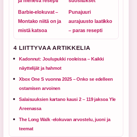
ja mehevä resepti
suositukset
Barbie-elokuvat –
Punajuuri
Montako niitä on ja
aurajuusto laatikko
mistä katsoa
– paras resepti
4 LIITTYVAA ARTIKKELIA
Kadonnut: Joulupukki rooleissa – Kaikki
näyttelijät ja hahmot
Xbox One S vuonna 2025 – Onko se edelleen
ostamisen arvoinen
Salaisuuksien kartano kausi 2 – 119 jaksoa Yle
Areenassa
The Long Walk -elokuvan arvostelu, juoni ja
teemat