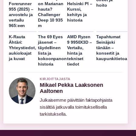
Forerunner
on Marianan
Helsinki PI –
hoito
955 (2025) –
hauta?
Kurssi,
arvostelu ja
Challenger
kehitys ja
vertailu
Deep 10 935
historia
965:een
m
K-Rauta
The 69 Eyes
AMD Ryzen
Tapahtumat
Ähtäri:
jäsenet –
9 9950X3D –
Seinäjoki
Yhteystiedot,
täydellinen
Vertailu,
tänään –
aukioloajat
lista ja
hinta ja
konsertit ja
ja kuvat
kokoonpanon
tekniset
kaupunkitietoa
historia
tiedot
KIRJOITTAJASTA
Mikael Pekka Laaksonen
Aaltonen
Julkaisemme päivittäin faktapohjaista
sisältöä jatkuvalla toimituksellisella
tarkistuksella.