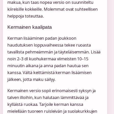
makua, kun taas nopea versio on suunniteltu
kiireisille kokkeille. Molemmat ovat suhteellisen
helppoja toteuttaa.
Kermainen kaalipata
Kerman lisääminen padan joukkoon
haudutuksen loppuvaiheessa tekee ruoasta
tavallista pehmeämmän ja täyteläisemmän. Lisää
noin 2–3 dl kuohukermaa viimeisten 10–15
minuutin aikana ja anna padan hautua sen
kanssa. Vältä keittämistä kerman lisäämisen
jälkeen, jotta maku säilyy.
Kermainen versio sopii erinomaisesti syksyn ja
talven illoihin, kun halutaan lämmittävää ja
kylläistä ruokaa. Tarjoile kerman kanssa
mielellään tuoreen ruisleivän ja suolakurkkujen