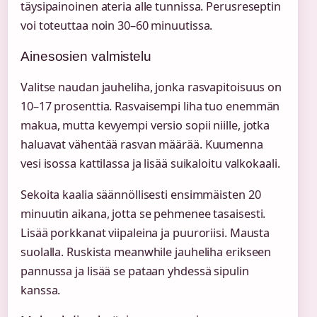
täysipainoinen ateria alle tunnissa. Perusreseptin
voi toteuttaa noin 30–60 minuutissa.
Ainesosien valmistelu
Valitse naudan jauheliha, jonka rasvapitoisuus on
10–17 prosenttia. Rasvaisempi liha tuo enemmän
makua, mutta kevyempi versio sopii niille, jotka
haluavat vähentää rasvan määrää. Kuumenna
vesi isossa kattilassa ja lisää suikaloitu valkokaali.
Sekoita kaalia säännöllisesti ensimmäisten 20
minuutin aikana, jotta se pehmenee tasaisesti.
Lisää porkkanat viipaleina ja puuroriisi. Mausta
suolalla. Ruskista meanwhile jauheliha erikseen
pannussa ja lisää se pataan yhdessä sipulin
kanssa.