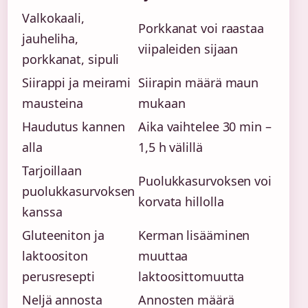
Valkokaali,
Porkkanat voi raastaa
jauheliha,
viipaleiden sijaan
porkkanat, sipuli
Siirappi ja meirami
Siirapin määrä maun
mausteina
mukaan
Haudutus kannen
Aika vaihtelee 30 min –
alla
1,5 h välillä
Tarjoillaan
Puolukkasurvoksen voi
puolukkasurvoksen
korvata hillolla
kanssa
Gluteeniton ja
Kerman lisääminen
laktoositon
muuttaa
perusresepti
laktoosittomuutta
Neljä annosta
Annosten määrä