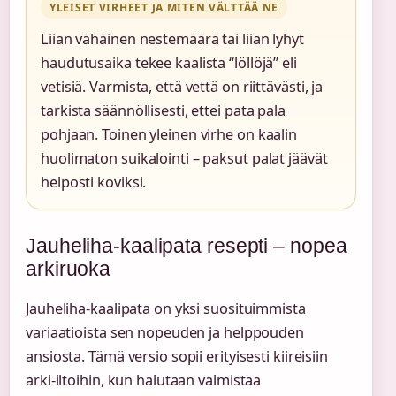
YLEISET VIRHEET JA MITEN VÄLTTÄÄ NE
Liian vähäinen nestemäärä tai liian lyhyt
haudutusaika tekee kaalista “löllöjä” eli
vetisiä. Varmista, että vettä on riittävästi, ja
tarkista säännöllisesti, ettei pata pala
pohjaan. Toinen yleinen virhe on kaalin
huolimaton suikalointi – paksut palat jäävät
helposti koviksi.
Jauheliha-kaalipata resepti – nopea
arkiruoka
Jauheliha-kaalipata on yksi suosituimmista
variaatioista sen nopeuden ja helppouden
ansiosta. Tämä versio sopii erityisesti kiireisiin
arki-iltoihin, kun halutaan valmistaa