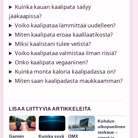
Kuinka kauan kaalipata säilyy
jääkaapissa?
Voiko kaalipataa lämmittää uudelleen?
Miten kaalipata eroaa kaalilaatikosta?
Miksi kaalistani tulee vetistä?
Voiko kaalipataa valmistaa ilman riisiä?
Onko kaalipata vegaaninen?
Kuinka monta kaloria kaalipadassa on?
Miten saan kaalipadasta maukkaamman?
LISAA LIITTYVIA ARTIKKELEITA
Kohdun
ulkopuolinen
raskaus –
Garmin
Kuinka syvä
OMX
oireet ja