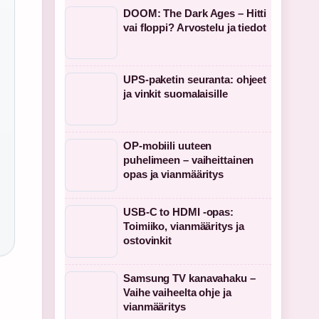
DOOM: The Dark Ages – Hitti
vai floppi? Arvostelu ja tiedot
UPS-paketin seuranta: ohjeet
ja vinkit suomalaisille
OP-mobiili uuteen
puhelimeen – vaiheittainen
opas ja vianmääritys
USB-C to HDMI -opas:
Toimiiko, vianmääritys ja
ostovinkit
Samsung TV kanavahaku –
Vaihe vaiheelta ohje ja
vianmääritys