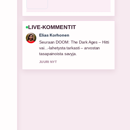
LIVE-KOMMENTIT
Noora Niemi
Hyvaa taustoitusta aiheesta UPS-
paketin seuranta: ohjeet ja vinkit
suomalaisille. Pytkethan taman
livesaikeen ajan tasalla.
3 MIN SITTEN