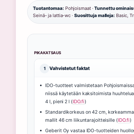
Tuotantomaa:
Pohjoismaat ·
Tunnettu ominais
Seinä- ja lattia-wc ·
Suosittuja malleja:
Basic, T
PIKAKATSAUS
Vahvistetut faktat
1
IDO-tuotteet valmistetaan Pohjoismaissa
niissä käytetään kaksitoimista huuhtelua:
4 l, pieni 2 l (
IDO.fi
)
Standardikorkeus on 42 cm, korkeamma
mallit 46 cm liikuntarajoitteisille (
IDO.fi
)
Geberit Oy vastaa IDO-tuotteiden huollo