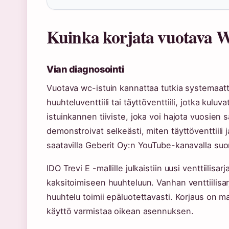
Kuinka korjata vuotava 
Vian diagnosointi
Vuotava wc-istuin kannattaa tutkia systemaatt
huuhteluventtiili tai täyttöventtiili, jotka kul
istuinkannen tiiviste, joka voi hajota vuosien
demonstroivat selkeästi, miten täyttöventtiili 
saatavilla Geberit Oy:n YouTube-kanavalla suo
IDO Trevi E -mallille julkaistiin uusi venttiilisa
kaksitoimiseen huuhteluun. Vanhan venttiilisa
huuhtelu toimii epäluotettavasti. Korjaus on m
käyttö varmistaa oikean asennuksen.