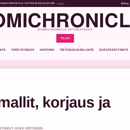
Siirry
SUOMICHRONICLE UUTISKATSAUS
•
SUOMI
MICHRONICL
SUOMICHRONICLE UUTISKATSAUS
TILAA
ISTÄ
YHTEYSTIEDOT
HISTORIA
TIETOSUOJASELOSTE
EVÄSTEKÄYTÄNTÖ
allit, korjaus ja
ISTANUT AINO VIRTANEN