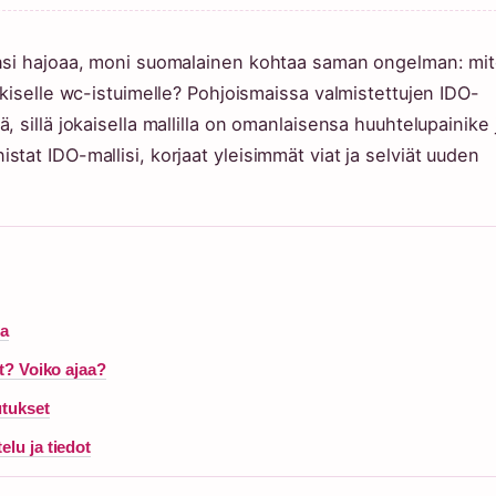
ansi hajoaa, moni suomalainen kohtaa saman ongelman: mi
kiselle wc-istuimelle? Pohjoismaissa valmistettujen IDO-
 sillä jokaisella mallilla on omanlaisensa huuhtelupainike 
at IDO-mallisi, korjaat yleisimmät viat ja selviät uuden
ta
at? Voiko ajaa?
utukset
lu ja tiedot