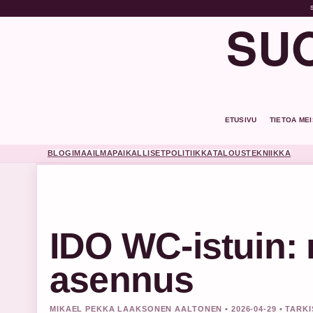
SUO
ETUSIVU
TIETOA ME
BLOGI
MAAILMA
PAIKALLISET
POLITIIKKA
TALOUS
TEKNIIKKA
IDO WC-istuin: m
asennus
MIKAEL PEKKA LAAKSONEN AALTONEN • 2026-04-29 • TARK