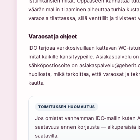
istuinkansien mitat. Oppaaseen kannattaa tutu
väärän mallin tilaaminen aiheuttaa turhia kust
varaosia tilattaessa, sillä venttiilit ja tiivistee
Varaosat ja ohjeet
IDO tarjoaa verkkosivuillaan kattavan WC-istu
mitat kaikille kansityypeille. Asiakaspalvelu 
sähköpostiosoite on asiakaspalvelu@geberit.
huollosta, mikä tarkoittaa, että varaosat ja t
kautta.
TOIMITUKSEN HUOMAUTUS
Jos omistat vanhemman IDO-mallin kuten Ani
saatavuus ennen korjausta — alkuperäisiä is
saatavilla.