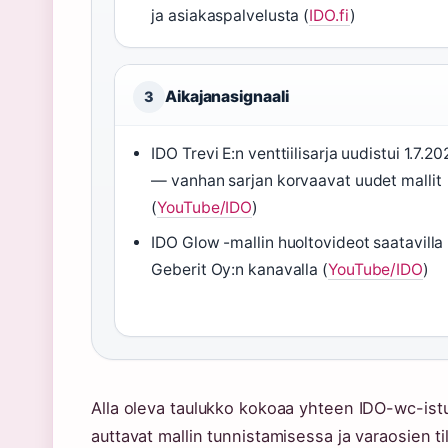
ja asiakaspalvelusta (
IDO.fi
)
Aikajanasignaali
3
IDO Trevi E:n venttiilisarja uudistui 1.7.2
— vanhan sarjan korvaavat uudet mallit
(
YouTube/IDO
)
IDO Glow -mallin huoltovideot saatavilla
Geberit Oy:n kanavalla (
YouTube/IDO
)
Alla oleva taulukko kokoaa yhteen IDO-wc-istui
auttavat mallin tunnistamisessa ja varaosien t