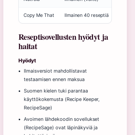
Copy Me That
Ilmainen 40 reseptiä
iOS, An
Reseptisovellusten hyödyt ja
haitat
Hyödyt
Ilmaisversiot mahdollistavat
testaamisen ennen maksua
Suomen kielen tuki parantaa
käyttökokemusta (Recipe Keeper,
RecipeSage)
Avoimen lähdekoodin sovellukset
(RecipeSage) ovat läpinäkyviä ja