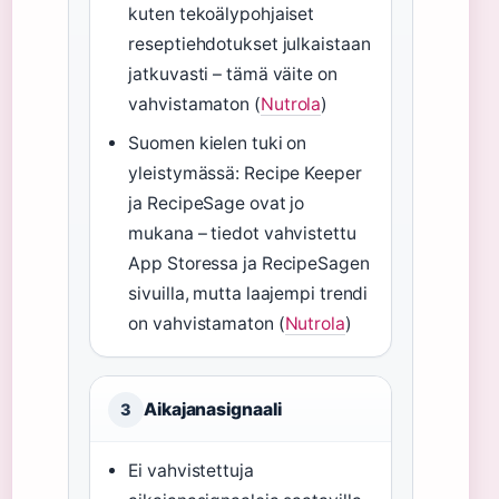
kuten tekoälypohjaiset
reseptiehdotukset julkaistaan
jatkuvasti – tämä väite on
vahvistamaton (
Nutrola
)
Suomen kielen tuki on
yleistymässä: Recipe Keeper
ja RecipeSage ovat jo
mukana – tiedot vahvistettu
App Storessa ja RecipeSagen
sivuilla, mutta laajempi trendi
on vahvistamaton (
Nutrola
)
Aikajanasignaali
3
Ei vahvistettuja