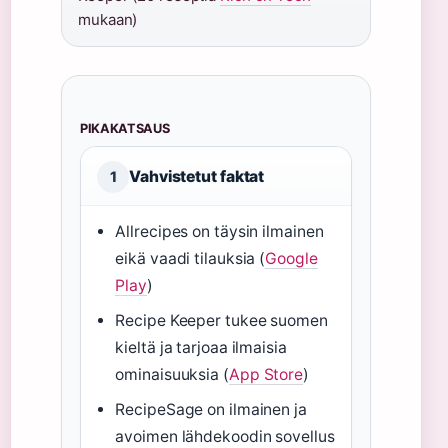
mukaan)
PIKAKATSAUS
Vahvistetut faktat
1
Allrecipes on täysin ilmainen
eikä vaadi tilauksia (
Google
Play
)
Recipe Keeper tukee suomen
kieltä ja tarjoaa ilmaisia
ominaisuuksia (
App Store
)
RecipeSage on ilmainen ja
avoimen lähdekoodin sovellus