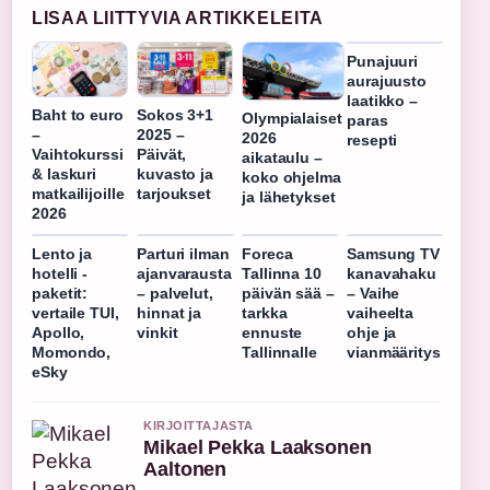
LISAA LIITTYVIA ARTIKKELEITA
Punajuuri
aurajuusto
laatikko –
Baht to euro
Sokos 3+1
Olympialaiset
paras
–
2025 –
2026
resepti
Vaihtokurssi
Päivät,
aikataulu –
& laskuri
kuvasto ja
koko ohjelma
matkailijoille
tarjoukset
ja lähetykset
2026
Lento ja
Parturi ilman
Foreca
Samsung TV
hotelli -
ajanvarausta
Tallinna 10
kanavahaku
paketit:
– palvelut,
päivän sää –
– Vaihe
vertaile TUI,
hinnat ja
tarkka
vaiheelta
Apollo,
vinkit
ennuste
ohje ja
Momondo,
Tallinnalle
vianmääritys
eSky
KIRJOITTAJASTA
Mikael Pekka Laaksonen
Aaltonen