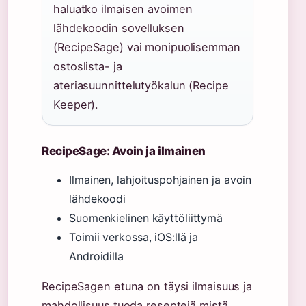
haluatko ilmaisen avoimen
lähdekoodin sovelluksen
(RecipeSage) vai monipuolisemman
ostoslista- ja
ateriasuunnittelutyökalun (Recipe
Keeper).
RecipeSage: Avoin ja ilmainen
Ilmainen, lahjoituspohjainen ja avoin
lähdekoodi
Suomenkielinen käyttöliittymä
Toimii verkossa, iOS:llä ja
Androidilla
RecipeSagen etuna on täysi ilmaisuus ja
mahdollisuus tuoda reseptejä mistä