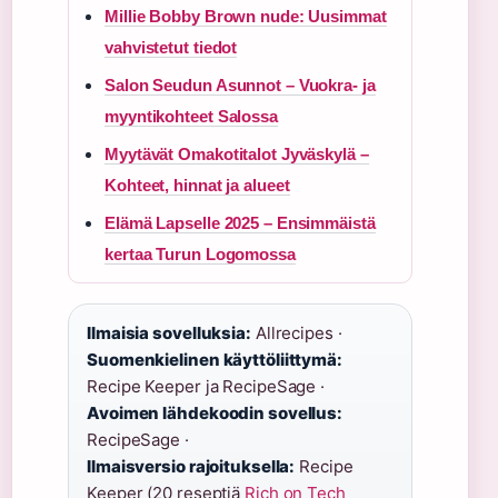
Millie Bobby Brown nude: Uusimmat
vahvistetut tiedot
Salon Seudun Asunnot – Vuokra- ja
myyntikohteet Salossa
Myytävät Omakotitalot Jyväskylä –
Kohteet, hinnat ja alueet
Elämä Lapselle 2025 – Ensimmäistä
kertaa Turun Logomossa
Ilmaisia sovelluksia:
Allrecipes ·
Suomenkielinen käyttöliittymä:
Recipe Keeper ja RecipeSage ·
Avoimen lähdekoodin sovellus:
RecipeSage ·
Ilmaisversio rajoituksella:
Recipe
Keeper (20 reseptiä
Rich on Tech