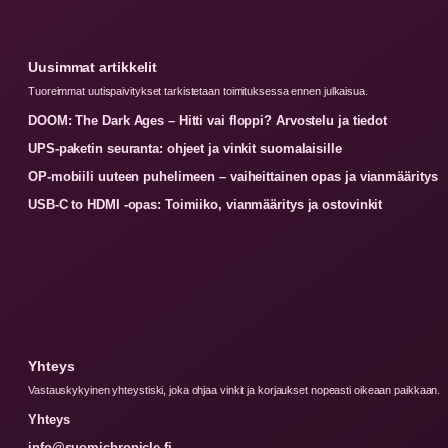
Uusimmat artikkelit
Tuoreimmat uutispaivitykset tarkistetaan toimituksessa ennen julkaisua.
DOOM: The Dark Ages – Hitti vai floppi? Arvostelu ja tiedot
UPS-paketin seuranta: ohjeet ja vinkit suomalaisille
OP-mobiili uuteen puhelimeen – vaiheittainen opas ja vianmääritys
USB-C to HDMI -opas: Toimiiko, vianmääritys ja ostovinkit
Yhteys
Vastauskykyinen yhteystiski, joka ohjaa vinkit ja korjaukset nopeasti oikeaan paikkaan.
Yhteys
info@suomichronicle.fi