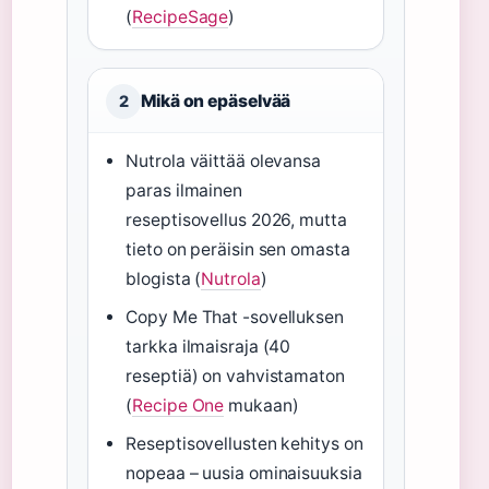
(
RecipeSage
)
Mikä on epäselvää
2
Nutrola väittää olevansa
paras ilmainen
reseptisovellus 2026, mutta
tieto on peräisin sen omasta
blogista (
Nutrola
)
Copy Me That -sovelluksen
tarkka ilmaisraja (40
reseptiä) on vahvistamaton
(
Recipe One
mukaan)
Reseptisovellusten kehitys on
nopeaa – uusia ominaisuuksia