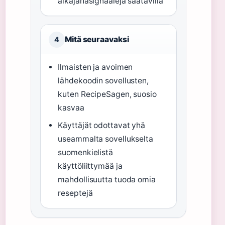
aikajanasignaaleja saatavilla
Mitä seuraavaksi
4
Ilmaisten ja avoimen
lähdekoodin sovellusten,
kuten RecipeSagen, suosio
kasvaa
Käyttäjät odottavat yhä
useammalta sovellukselta
suomenkielistä
käyttöliittymää ja
mahdollisuutta tuoda omia
reseptejä