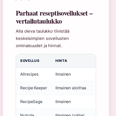
Parhaat reseptisovellukset –
vertailutaulukko
Alla oleva taulukko tiivistää
keskeisimpien sovellusten
ominaisuudet ja hinnat.
SOVELLUS
HINTA
ALUST
Allrecipes
Ilmainen
iOS, An
Recipe Keeper
Ilmainen aloittaa
iOS, An
RecipeSage
Ilmainen
Web, iO
Nutrola
Ilmainen (väite)
iOS, An