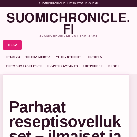
SUOMICHRONICLE UUTISKATSAUS
•
SUOMI
SUOMICHRONICLE.
FI
SUOMICHRONICLE UUTISKATSAUS
TILAA
ETUSIVU
TIETOA MEISTÄ
YHTEYSTIEDOT
HISTORIA
TIETOSUOJASELOSTE
EVÄSTEKÄYTÄNTÖ
UUTISKIRJE
BLOGI
Parhaat
reseptisovelluk
set – ilmaiset ja