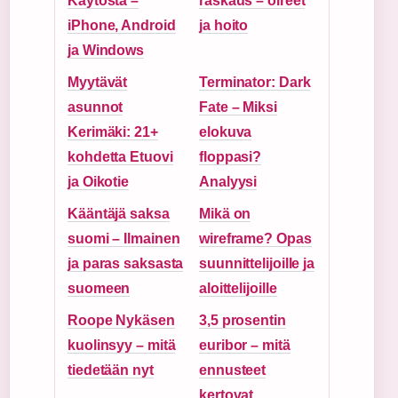
Käytöstä –
raskaus – oireet
iPhone, Android
ja hoito
ja Windows
Myytävät
Terminator: Dark
asunnot
Fate – Miksi
Kerimäki: 21+
elokuva
kohdetta Etuovi
floppasi?
ja Oikotie
Analyysi
Kääntäjä saksa
Mikä on
suomi – Ilmainen
wireframe? Opas
ja paras saksasta
suunnittelijoille ja
suomeen
aloittelijoille
Roope Nykäsen
3,5 prosentin
kuolinsyy – mitä
euribor – mitä
tiedetään nyt
ennusteet
kertovat