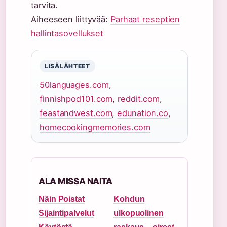
tarvita.
Aiheeseen liittyvää:
Parhaat reseptien
hallintasovellukset
LISÄLÄHTEET
50languages.com
,
finnishpod101.com
,
reddit.com
,
feastandwest.com
,
edunation.co
,
homecookingmemories.com
ALA MISSA NAITA
Näin Poistat
Kohdun
Sijaintipalvelut
ulkopuolinen