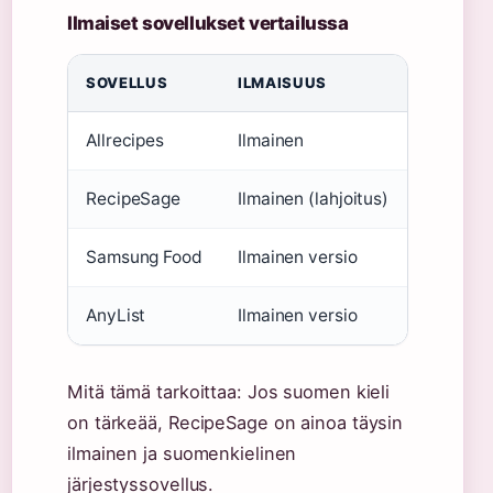
Ilmaiset sovellukset vertailussa
SOVELLUS
ILMAISUUS
SUOMEN 
Allrecipes
Ilmainen
Ei
RecipeSage
Ilmainen (lahjoitus)
Kyllä
Samsung Food
Ilmainen versio
Ei
AnyList
Ilmainen versio
Ei
Mitä tämä tarkoittaa: Jos suomen kieli
on tärkeää, RecipeSage on ainoa täysin
ilmainen ja suomenkielinen
järjestyssovellus.