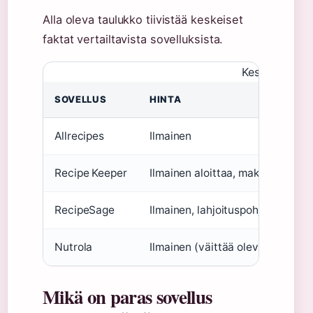
Alla oleva taulukko tiivistää keskeiset
faktat vertailtavista sovelluksista.
Keskeisiä fakt
SOVELLUS
HINTA
Allrecipes
Ilmainen
Recipe Keeper
Ilmainen aloittaa, maksullinen t
RecipeSage
Ilmainen, lahjoituspohjainen
Nutrola
Ilmainen (väittää olevansa ilma
Mikä on paras sovellus