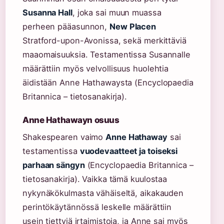
Susanna Hall
, joka sai muun muassa
perheen pääasunnon,
New Placen
Stratford-upon-Avonissa, sekä merkittäviä
maaomaisuuksia. Testamentissa Susannalle
määrättiin myös velvollisuus huolehtia
äidistään Anne Hathawaysta (Encyclopaedia
Britannica – tietosanakirja).
Anne Hathawayn osuus
Shakespearen vaimo
Anne Hathaway
sai
testamentissa
vuodevaatteet ja toiseksi
parhaan sängyn
(Encyclopaedia Britannica –
tietosanakirja). Vaikka tämä kuulostaa
nykynäkökulmasta vähäiseltä, aikakauden
perintökäytännössä leskelle määrättiin
usein tiettyjä irtaimistoja, ja Anne sai myös