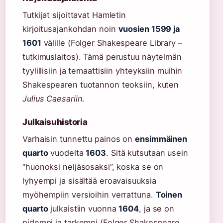
Tutkijat sijoittavat Hamletin
kirjoitusajankohdan noin
vuosien 1599 ja
1601
välille (Folger Shakespeare Library –
tutkimuslaitos). Tämä perustuu näytelmän
tyylillisiin ja temaattisiin yhteyksiin muihin
Shakespearen tuotannon teoksiin, kuten
Julius Caesariin
.
Julkaisuhistoria
Varhaisin tunnettu painos on
ensimmäinen
quarto
vuodelta
1603
. Sitä kutsutaan usein
“huonoksi neljäsosaksi”, koska se on
lyhyempi ja sisältää eroavaisuuksia
myöhempiin versioihin verrattuna.
Toinen
quarto
julkaistiin vuonna
1604
, ja se on
pidempi ja tarkempi (Folger Shakespeare