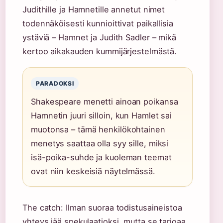
Judithille ja Hamnetille annetut nimet
todennäköisesti kunnioittivat paikallisia
ystäviä – Hamnet ja Judith Sadler – mikä
kertoo aikakauden kummijärjestelmästä.
PARADOKSI
Shakespeare menetti ainoan poikansa
Hamnetin juuri silloin, kun Hamlet sai
muotonsa – tämä henkilökohtainen
menetys saattaa olla syy sille, miksi
isä-poika-suhde ja kuoleman teemat
ovat niin keskeisiä näytelmässä.
The catch: Ilman suoraa todistusaineistoa
yhteys jää spekulaatioksi, mutta se tarjoaa