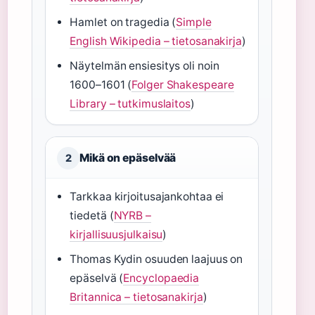
Hamlet on tragedia (
Simple
English Wikipedia – tietosanakirja
)
Näytelmän ensiesitys oli noin
1600–1601 (
Folger Shakespeare
Library – tutkimuslaitos
)
Mikä on epäselvää
2
Tarkkaa kirjoitusajankohtaa ei
tiedetä (
NYRB –
kirjallisuusjulkaisu
)
Thomas Kydin osuuden laajuus on
epäselvä (
Encyclopaedia
Britannica – tietosanakirja
)