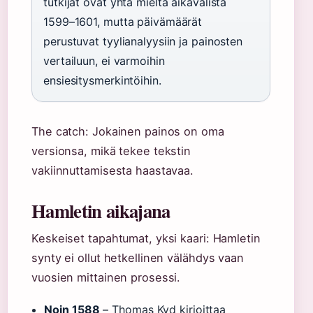
tutkijat ovat yhtä mieltä aikavälistä
1599–1601, mutta päivämäärät
perustuvat tyylianalyysiin ja painosten
vertailuun, ei varmoihin
ensiesitysmerkintöihin.
The catch: Jokainen painos on oma
versionsa, mikä tekee tekstin
vakiinnuttamisesta haastavaa.
Hamletin aikajana
Keskeiset tapahtumat, yksi kaari: Hamletin
synty ei ollut hetkellinen välähdys vaan
vuosien mittainen prosessi.
Noin 1588
– Thomas Kyd kirjoittaa