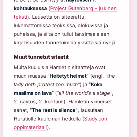
kohtauksessa
(
Project Gutenberg – julkinen
teksti
). Lausetta on siteerattu
lukemattomissa teoksissa, elokuvissa ja
puheissa, ja siitä on tullut länsimaalaisen
kirjallisuuden tunnetuimpia yksittäisiä rivejä.
Muut tunnetut sitaatit
Muita kuuluisia Hamletin sitaatteja ovat
muun muassa
“Heitetyt helmet”
(engl.
“the
lady doth protest too much”
) ja
“Koko
maailma on lava”
(
“all the world’s a stage”
,
2. näytös, 2. kohtaus). Hamletin viimeiset
sanat,
“The rest is silence”
, lausutaan
Horatiolle kuoleman hetkellä (
Study.com –
oppimateriaali
).