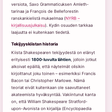
versiota, Saxo Grammaticuksen Amleth-
tarinaa ja François de Belleforestin
ranskankielistä mukaelmaa (
NYRB –
kirjallisuusjulkaisu
). Kydin osuuden tarkkaa
laajuutta ei kuitenkaan tiedetä.
Tekijyyskiistan historia
Kiista Shakespearen tekijyydestä on elänyt
erityisesti
1800-luvulta lähtien
, jolloin jotkut
alkoivat epäillä, että näytelmät olisikin
kirjoittanut joku toinen – esimerkiksi Francis
Bacon tai Christopher Marlowe. Nämä
teoriat eivät kuitenkaan ole saavuttaneet
akateemista hyväksyntää. Vakiintunut kanta
on, että William Shakespeare Stratford-
upon-Avonista on kirjailija (Encyclopaedia