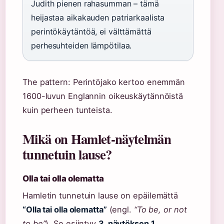
Judith pienen rahasumman – tämä
heijastaa aikakauden patriarkaalista
perintökäytäntöä, ei välttämättä
perhesuhteiden lämpötilaa.
The pattern: Perintöjako kertoo enemmän
1600-luvun Englannin oikeuskäytännöistä
kuin perheen tunteista.
Mikä on Hamlet-näytelmän
tunnetuin lause?
Olla tai olla olematta
Hamletin tunnetuin lause on epäilemättä
“Olla tai olla olematta”
(engl.
“To be, or not
to be”
). Se esiintyy
3. näytöksen 1.