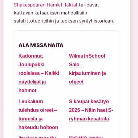
Shakespearen Hamlet-faktat
tarjoavat
kattavan katsauksen mahdollisiin
salaliittoteorioihin ja teoksen syntyhistoriaan.
ALA MISSA NAITA
Kadonnut:
Wilma InSchool
Joulupukki
Salo –
rooleissa – Kaikki
kirjautuminen ja
näyttelijät ja
ohjeet
hahmot
Leukaluun
S kaupat kesätyö
tulehdus oireet –
2026 – Näin haet S-
tunnista ja
ryhmän kesätöitä
hakeudu hoitoon