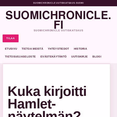
SUOMICHRONICLE UUTISKATSAUS
•
SUOMI
SUOMICHRONICLE.
FI
SUOMICHRONICLE UUTISKATSAUS
TILAA
ETUSIVU
TIETOA MEISTÄ
YHTEYSTIEDOT
HISTORIA
TIETOSUOJASELOSTE
EVÄSTEKÄYTÄNTÖ
UUTISKIRJE
BLOGI
Kuka kirjoitti
Hamlet-
näytelmän?