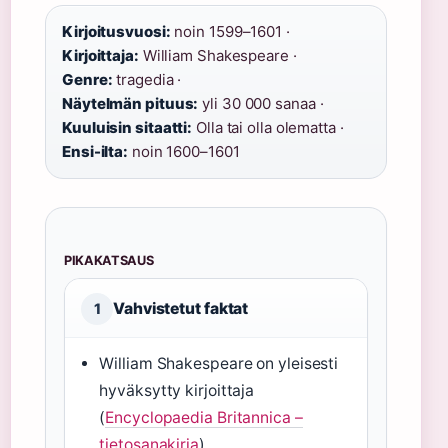
Kirjoitusvuosi:
noin 1599–1601 ·
Kirjoittaja:
William Shakespeare ·
Genre:
tragedia ·
Näytelmän pituus:
yli 30 000 sanaa ·
Kuuluisin sitaatti:
Olla tai olla olematta ·
Ensi-ilta:
noin 1600–1601
PIKAKATSAUS
Vahvistetut faktat
1
William Shakespeare on yleisesti
hyväksytty kirjoittaja
(
Encyclopaedia Britannica –
tietosanakirja
)