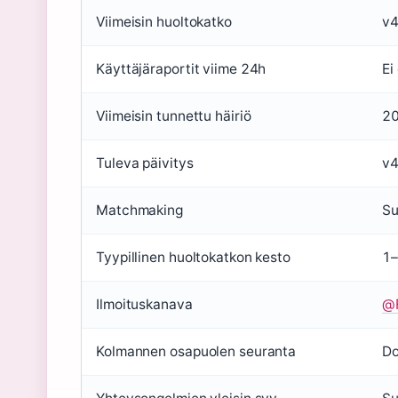
Viimeisin huoltokatko
v4
Käyttäjäraportit viime 24h
Ei
Viimeisin tunnettu häiriö
20
Tuleva päivitys
v4
Matchmaking
Su
Tyypillinen huoltokatkon kesto
1–
Ilmoituskanava
@F
Kolmannen osapuolen seuranta
Do