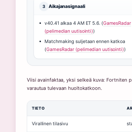
Aikajanasignaali
3
v40.41 alkaa 4 AM ET 5.6. (
GamesRadar
(pelimedian uutisointi)
)
Matchmaking suljetaan ennen katkoa
(
GamesRadar (pelimedian uutisointi)
)
Viisi avainfaktaa, yksi selkeä kuva: Fortniten 
varautua tulevaan huoltokatkoon.
TIETO
A
Virallinen tilasivu
st