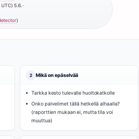
UTC) 5.6. ·
etector
)
Mikä on epäselvää
2
Tarkka kesto tulevalle huoltokatkolle
Onko palvelimet tällä hetkellä alhaalla?
(raporttien mukaan ei, mutta tila voi
muuttua)