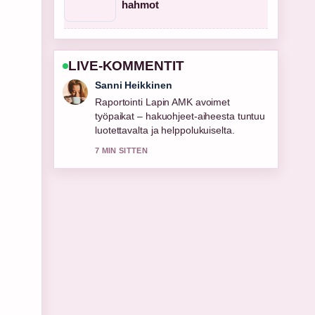
hahmot
LIVE-KOMMENTIT
Mikael Laine
Vahvaa tarkistustyota liittyen Samsung
TV kanavahaku – Vaihe vaiheelta
ohje.... Useampien medioiden tulisi
kirjoittaa nain.
9 MIN SITTEN