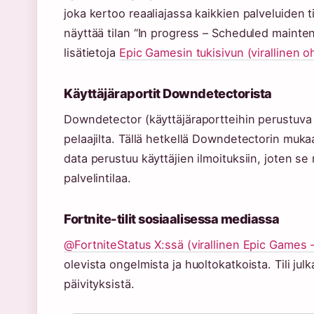
joka kertoo reaaliajassa kaikkien palveluiden ti
näyttää tilan “In progress – Scheduled mainten
lisätietoja
Epic Gamesin tukisivun (virallinen o
Käyttäjäraportit Downdetectorista
Downdetector (käyttäjäraportteihin perustuva p
pelaajilta. Tällä hetkellä Downdetectorin muk
data perustuu käyttäjien ilmoituksiin, joten se m
palvelintilaa.
Fortnite-tilit sosiaalisessa mediassa
@FortniteStatus X:ssä (virallinen Epic Games -t
olevista ongelmista ja huoltokatkoista. Tili ju
päivityksistä.