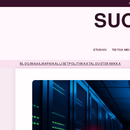
SUO
ETUSIVU
TIETOA ME
BLOGI
MAAILMA
PAIKALLISET
POLITIIKKA
TALOUS
TEKNIIKKA