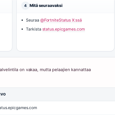
Mitä seuraavaksi
4
Seuraa
@FortniteStatus X:ssä
Tarkista
status.epicgames.com
palvelintila on vakaa, mutta pelaajien kannattaa
RVO
atus.epicgames.com