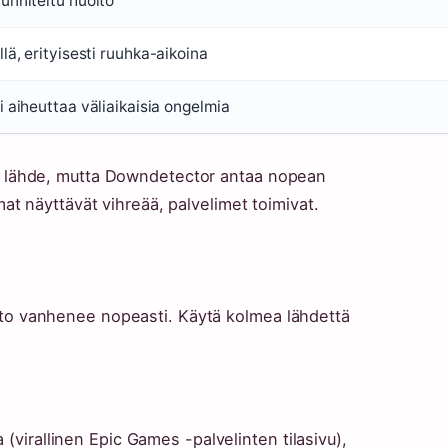
unniteltu huolto
llä, erityisesti ruuhka-aikoina
i aiheuttaa väliaikaisia ongelmia
inen lähde, mutta Downdetector antaa nopean
t näyttävät vihreää, palvelimet toimivat.
tieto vanhenee nopeasti. Käytä kolmea lähdettä
(virallinen Epic Games -palvelinten tilasivu),