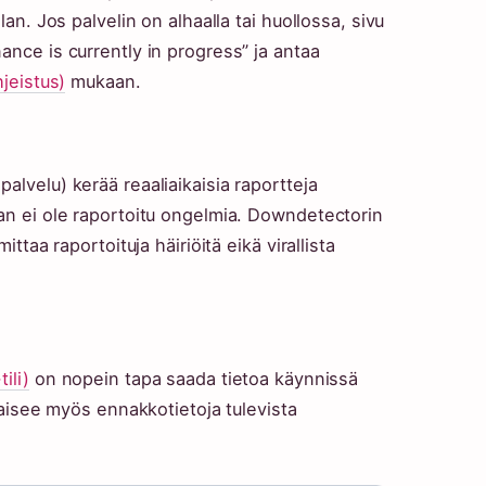
lan. Jos palvelin on alhaalla tai huollossa, sivu
ance is currently in progress” ja antaa
hjeistus)
mukaan.
alvelu) kerää reaaliaikaisia raportteja
aan ei ole raportoitu ongelmia. Downdetectorin
ittaa raportoituja häiriöitä eikä virallista
ili)
on nopein tapa saada tietoa käynnissä
lkaisee myös ennakkotietoja tulevista