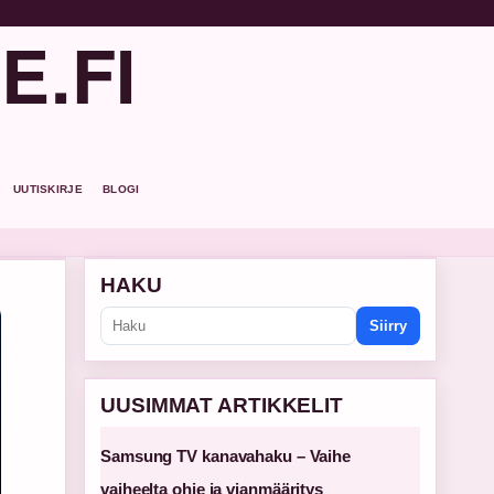
E.FI
UUTISKIRJE
BLOGI
HAKU
Siirry
UUSIMMAT ARTIKKELIT
Samsung TV kanavahaku – Vaihe
vaiheelta ohje ja vianmääritys