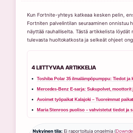
Kun Fortnite-yhteys katkeaa kesken pelin, en
Fortniten palvelintilan seuraaminen onnistuu hel
näyttää rauhalliselta. Tästä artikkelista löydät 
tulevasta huoltokatkosta ja selkeät ohjeet onge
4 LIITTYVAA ARTIKKELIA
Toshiba Polar 35 ilmalämpöpumppu: Tiedot ja
Mercedes-Benz E-sarja: Sukupolvet, moottorit 
Avoimet työpaikat Kalajoki – Tuoreimmat paikat
Maria Stenroos puoliso – vahvistetut tiedot ja si
Nykyinen tila:
Ei raportoituja ongelmia (
Downde