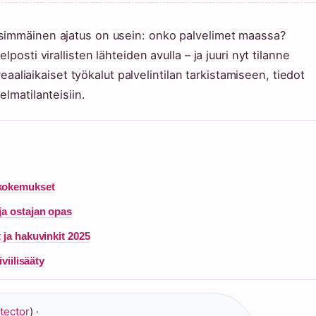
simmäinen ajatus on usein: onko palvelimet maassa?
posti virallisten lähteiden avulla – ja juuri nyt tilanne
reaaliaikaiset työkalut palvelintilan tarkistamiseen, tiedot
lmatilanteisiin.
 kokemukset
ja ostajan opas
 ja hakuvinkit 2025
viilisääty
tector
) ·