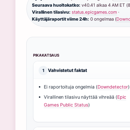
Seuraava huoltokatko:
v40.41 alkaa 4 AM ET (8 
Virallinen tilasivu:
status.epicgames.com
·
Käyttäjäraportit viime 24h:
0 ongelmaa (
Downd
PIKAKATSAUS
Vahvistetut faktat
1
Ei raportoituja ongelmia (
Downdetector
)
Virallinen tilasivu näyttää vihreää (
Epic
Games Public Status
)