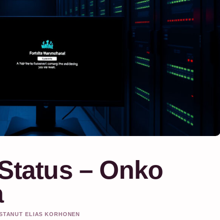
 Status – Onko
a
KISTANUT ELIAS KORHONEN