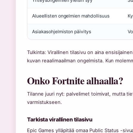
Yhteysongelmien yleisin syy
Su
Alueellisten ongelmien mahdollisuus
Ky
Asiakasohjelmiston päivitys
Vo
Tulkinta: Virallinen tilasivu on aina ensisija
kuvan reaalimaailman ongelmista. Kun molemma
Onko Fortnite alhaalla?
Tilanne juuri nyt: palvelimet toimivat, mutta 
varmistukseen.
Tarkista virallinen tilasivu
Epic Games ylläpitää omaa Public Status -sivua 