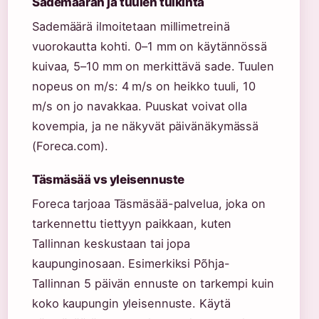
Sademäärän ja tuulen tulkinta
Sademäärä ilmoitetaan millimetreinä
vuorokautta kohti. 0–1 mm on käytännössä
kuivaa, 5–10 mm on merkittävä sade. Tuulen
nopeus on m/s: 4 m/s on heikko tuuli, 10
m/s on jo navakkaa. Puuskat voivat olla
kovempia, ja ne näkyvät päivänäkymässä
(Foreca.com).
Täsmäsää vs yleisennuste
Foreca tarjoaa Täsmäsää-palvelua, joka on
tarkennettu tiettyyn paikkaan, kuten
Tallinnan keskustaan tai jopa
kaupunginosaan. Esimerkiksi Põhja-
Tallinnan 5 päivän ennuste on tarkempi kuin
koko kaupungin yleisennuste. Käytä