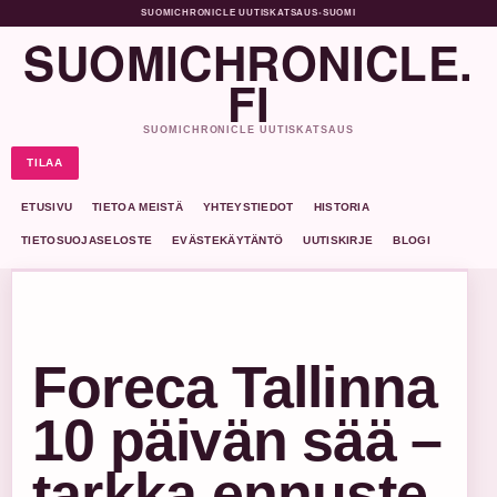
SUOMICHRONICLE UUTISKATSAUS
•
SUOMI
SUOMICHRONICLE.
FI
SUOMICHRONICLE UUTISKATSAUS
TILAA
ETUSIVU
TIETOA MEISTÄ
YHTEYSTIEDOT
HISTORIA
TIETOSUOJASELOSTE
EVÄSTEKÄYTÄNTÖ
UUTISKIRJE
BLOGI
Foreca Tallinna
10 päivän sää –
tarkka ennuste