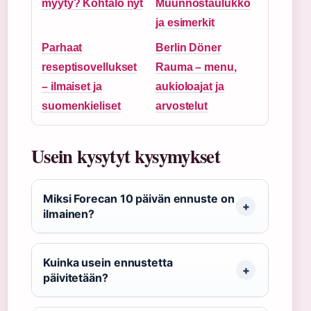
myyty? Kohtalo nyt
Muunnostaulukko
ja esimerkit
Parhaat
Berlin Döner
reseptisovellukset
Rauma – menu,
– ilmaiset ja
aukioloajat ja
suomenkieliset
arvostelut
Usein kysytyt kysymykset
Miksi Forecan 10 päivän ennuste on
ilmainen?
Kuinka usein ennustetta
päivitetään?