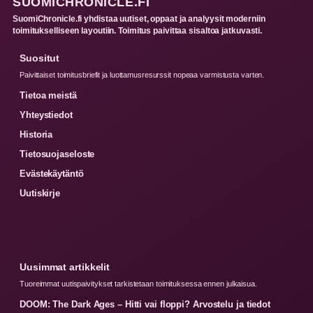
SUOMICHRONICLE.FI
SuomiChronicle.fi yhdistaa uutiset, oppaat ja analyysit moderniin
toimitukselliseen layoutiin. Toimitus paivittaa sisaltoa jatkuvasti.
Suositut
Paivittaiset toimitusbriefit ja luottamusresurssit nopeaa varmistusta varten.
Tietoa meistä
Yhteystiedot
Historia
Tietosuojaseloste
Evästekäytäntö
Uutiskirje
Uusimmat artikkelit
Tuoreimmat uutispaivitykset tarkistetaan toimituksessa ennen julkaisua.
DOOM: The Dark Ages – Hitti vai floppi? Arvostelu ja tiedot