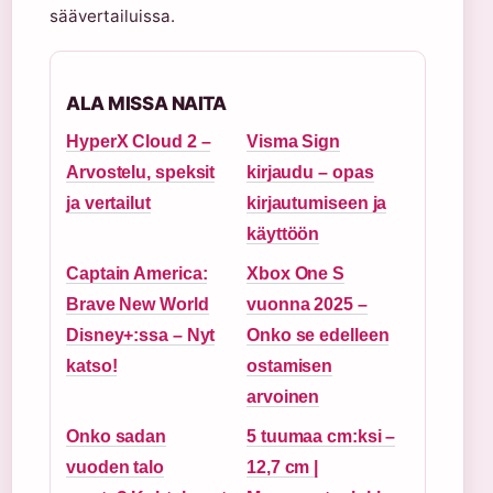
säävertailuissa.
ALA MISSA NAITA
HyperX Cloud 2 –
Visma Sign
Arvostelu, speksit
kirjaudu – opas
ja vertailut
kirjautumiseen ja
käyttöön
Captain America:
Xbox One S
Brave New World
vuonna 2025 –
Disney+:ssa – Nyt
Onko se edelleen
katso!
ostamisen
arvoinen
Onko sadan
5 tuumaa cm:ksi –
vuoden talo
12,7 cm |