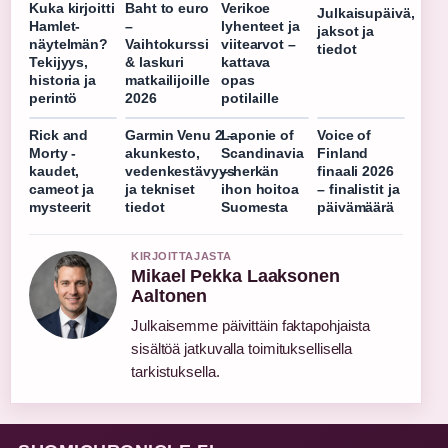
Kuka kirjoitti
Baht to euro
Verikoe
Julkaisupäivä,
Hamlet-
–
lyhenteet ja
jaksot ja
näytelmän?
Vaihtokurssi
viitearvot –
tiedot
Tekijyys,
& laskuri
kattava
historia ja
matkailijoille
opas
perintö
2026
potilaille
Rick and
Garmin Venu 2 –
Laponie of
Voice of
Morty -
akunkesto,
Scandinavia
Finland
kaudet,
vedenkestävyys
– herkän
finaali 2026
cameot ja
ja tekniset
ihon hoitoa
– finalistit ja
mysteerit
tiedot
Suomesta
päivämäärä
KIRJOITTAJASTA
Mikael Pekka Laaksonen
Aaltonen
Julkaisemme päivittäin faktapohjaista
sisältöä jatkuvalla toimituksellisella
tarkistuksella.