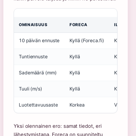
Neljä s
OMINAISUUS
FORECA
ILMATIET
10 päivän ennuste
Kyllä (Foreca.fi)
Kyllä (
Ilm
Tuntiennuste
Kyllä
Kyllä
Sademäärä (mm)
Kyllä
Kyllä
Tuuli (m/s)
Kyllä
Kyllä
Luotettavuusaste
Korkea
Virallinen 
Yksi olennainen ero: samat tiedot, eri
lähestymistapa. Foreca on suunniteltu