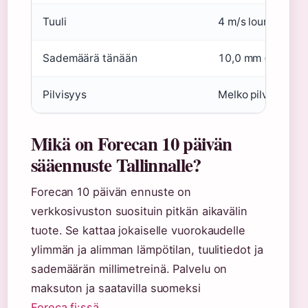
Tuuli
4 m/s lounaasta (
Sademäärä tänään
10,0 mm (esim.) (F
Pilvisyys
Melko pilvistä (F
Mikä on Forecan 10 päivän
sääennuste Tallinnalle?
Forecan 10 päivän ennuste on
verkkosivuston suosituin pitkän aikavälin
tuote. Se kattaa jokaiselle vuorokaudelle
ylimmän ja alimman lämpötilan, tuulitiedot ja
sademäärän millimetreinä. Palvelu on
maksuton ja saatavilla suomeksi
Foreca.fi:ssä
.