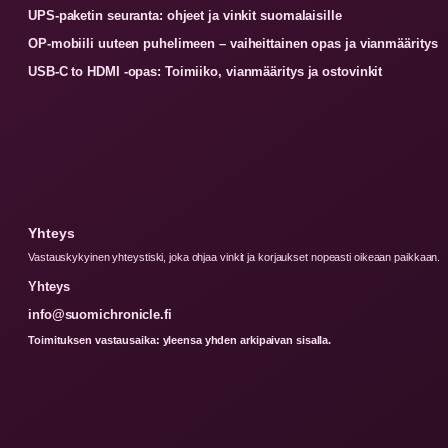
UPS-paketin seuranta: ohjeet ja vinkit suomalaisille
OP-mobiili uuteen puhelimeen – vaiheittainen opas ja vianmääritys
USB-C to HDMI -opas: Toimiiko, vianmääritys ja ostovinkit
Yhteys
Vastauskykyinen yhteystiski, joka ohjaa vinkit ja korjaukset nopeasti oikeaan paikkaan.
Yhteys
info@suomichronicle.fi
Toimituksen vastausaika: yleensa yhden arkipaivan sisalla.