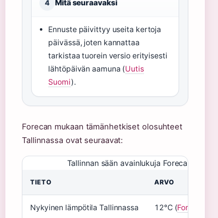
Mitä seuraavaksi
4
Ennuste päivittyy useita kertoja
päivässä, joten kannattaa
tarkistaa tuorein versio erityisesti
lähtöpäivän aamuna (
Uutis
Suomi
).
Forecan mukaan tämänhetkiset olosuhteet
Tallinnassa ovat seuraavat:
Tallinnan sään avainlukuja Forecan muka
TIETO
ARVO
Nykyinen lämpötila Tallinnassa
12°C (
Foreca.co