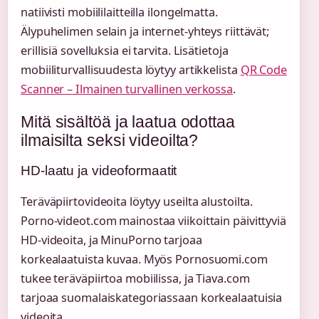
natiivisti mobiililaitteilla ilongelmatta.
Älypuhelimen selain ja internet-yhteys riittävät;
erillisiä sovelluksia ei tarvita. Lisätietoja
mobiiliturvallisuudesta löytyy artikkelista
QR Code
Scanner – Ilmainen turvallinen verkossa
.
Mitä sisältöä ja laatua odottaa
ilmaisilta seksi videoilta?
HD-laatu ja videoformaatit
Teräväpiirtovideoita löytyy useilta alustoilta.
Porno-videot.com mainostaa viikoittain päivittyviä
HD-videoita, ja MinuPorno tarjoaa
korkealaatuista kuvaa. Myös Pornosuomi.com
tukee teräväpiirtoa mobiilissa, ja Tiava.com
tarjoaa suomalaiskategoriassaan korkealaatuisia
videoita.