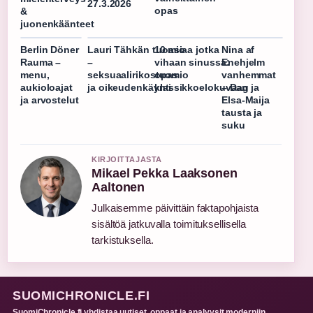
27.3.2026
opas
&
juonenkäänteet
Berlin Döner
Lauri Tähkän tuomio
10 asiaa jotka
Nina af
Rauma –
–
vihaan sinussa:
Enehjelm
menu,
seksuaalirikostuomio
opas
vanhemmat
aukioloajat
ja oikeudenkäynti
klassikkoelokuvaan
– Dag ja
ja arvostelut
Elsa-Maija
tausta ja
suku
KIRJOITTAJASTA
Mikael Pekka Laaksonen
Aaltonen
Julkaisemme päivittäin faktapohjaista
sisältöä jatkuvalla toimituksellisella
tarkistuksella.
SUOMICHRONICLE.FI
SuomiChronicle.fi yhdistaa uutiset, oppaat ja analyysit moderniin