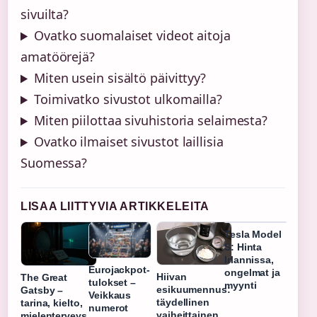
sivuilta?
Ovatko suomalaiset videot aitoja
amatöörejä?
Miten usein sisältö päivittyy?
Toimivatko sivustot ulkomailla?
Miten piilottaa sivuhistoria selaimesta?
Ovatko ilmaiset sivustot laillisia
Suomessa?
LISAA LIITTYVIA ARTIKKELEITA
Tesla Model
S: Hinta
Irlannissa,
Eurojackpot-
ongelmat ja
Hiivan
The Great
tulokset –
myynti
esikuumennus:
Gatsby –
Veikkaus
täydellinen
tarina, kielto,
numerot
vaiheittainen
mielenterveys