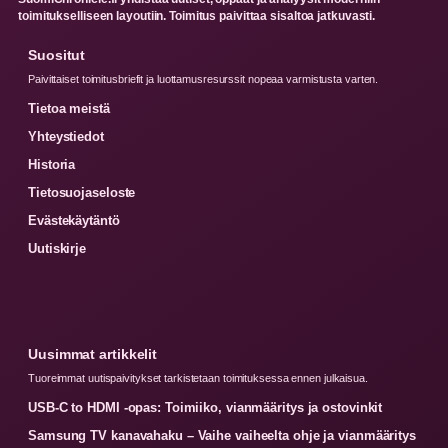
toimitukselliseen layoutiin. Toimitus paivittaa sisaltoa jatkuvasti.
Suositut
Paivittaiset toimitusbriefit ja luottamusresurssit nopeaa varmistusta varten.
Tietoa meistä
Yhteystiedot
Historia
Tietosuojaseloste
Evästekäytäntö
Uutiskirje
Uusimmat artikkelit
Tuoreimmat uutispaivitykset tarkistetaan toimituksessa ennen julkaisua.
USB-C to HDMI -opas: Toimiiko, vianmääritys ja ostovinkit
Samsung TV kanavahaku – Vaihe vaiheelta ohje ja vianmääritys