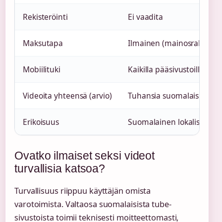
Rekisteröinti
Ei vaadita
Maksutapa
Ilmainen (mainosrahoitte
Mobiilituki
Kaikilla pääsivustoilla
Videoita yhteensä (arvio)
Tuhansia suomalaisia vide
Erikoisuus
Suomalainen lokalisointi 
Ovatko ilmaiset seksi videot
turvallisia katsoa?
Turvallisuus riippuu käyttäjän omista
varotoimista. Valtaosa suomalaisista tube-
sivustoista toimii teknisesti moitteettomasti,