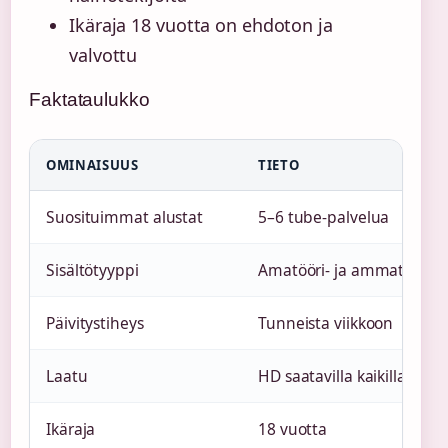
Ikäraja 18 vuotta on ehdoton ja
valvottu
Faktataulukko
OMINAISUUS
TIETO
Suosituimmat alustat
5–6 tube-palvelua
Sisältötyyppi
Amatööri- ja ammattilais
Päivitystiheys
Tunneista viikkoon
Laatu
HD saatavilla kaikilla pääsi
Ikäraja
18 vuotta