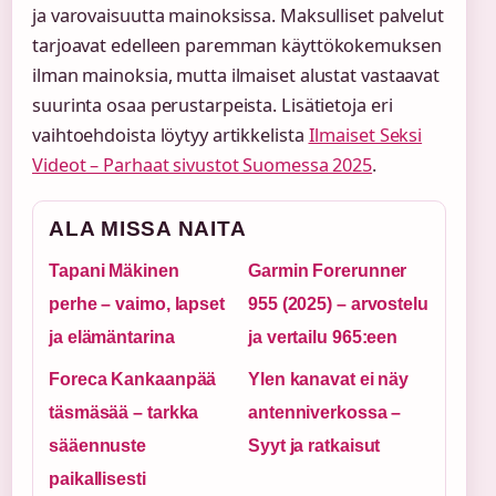
ja varovaisuutta mainoksissa. Maksulliset palvelut
tarjoavat edelleen paremman käyttökokemuksen
ilman mainoksia, mutta ilmaiset alustat vastaavat
suurinta osaa perustarpeista. Lisätietoja eri
vaihtoehdoista löytyy artikkelista
Ilmaiset Seksi
Videot – Parhaat sivustot Suomessa 2025
.
ALA MISSA NAITA
Tapani Mäkinen
Garmin Forerunner
perhe – vaimo, lapset
955 (2025) – arvostelu
ja elämäntarina
ja vertailu 965:een
Foreca Kankaanpää
Ylen kanavat ei näy
täsmäsää – tarkka
antenniverkossa –
sääennuste
Syyt ja ratkaisut
paikallisesti