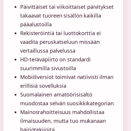
Päivittäiset tai viikoittaiset päivitykset
takaavat tuoreen sisällön kaikilla
pääalustoilla
Rekisteröintiä tai luottokorttia ei
vaadita peruskatseluun missään
vertaillussa palvelussa
HD-teräväpiirto on standardi
suurimmilla sivustoilla
Mobiiliversiot toimivat natiivisti ilman
erillisiä sovelluksia
Suomalainen amatöörisisältö
muodostaa selvän suosikkikategorian
Mainosrahoitteisuus mahdollistaa
ilmaisuuden, mutta tuo mukanaan
häiriötekijöitä