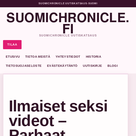
SUOMICHRONICLE UUTISKATSAUS
•
SUOMI
SUOMICHRONICLE.
FI
SUOMICHRONICLE UUTISKATSAUS
TILAA
ETUSIVU
TIETOA MEISTÄ
YHTEYSTIEDOT
HISTORIA
TIETOSUOJASELOSTE
EVÄSTEKÄYTÄNTÖ
UUTISKIRJE
BLOGI
Ilmaiset seksi
videot –
Parhaat