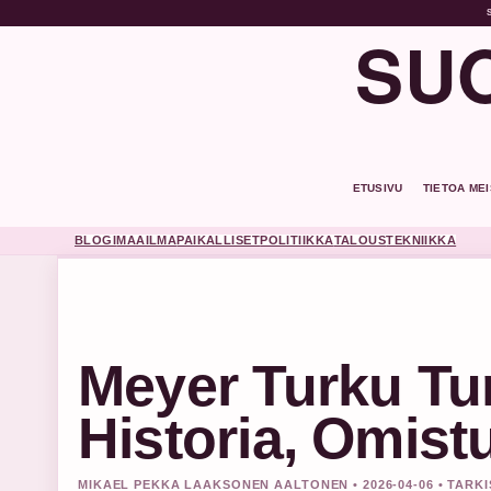
SUO
ETUSIVU
TIETOA ME
BLOGI
MAAILMA
PAIKALLISET
POLITIIKKA
TALOUS
TEKNIIKKA
Meyer Turku Tu
Historia, Omistu
MIKAEL PEKKA LAAKSONEN AALTONEN • 2026-04-06 • TAR