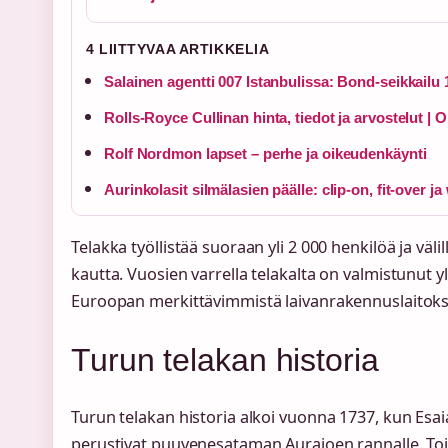
4 LIITTYVAA ARTIKKELIA
Salainen agentti 007 Istanbulissa: Bond-seikkailu
Rolls-Royce Cullinan hinta, tiedot ja arvostelut | 
Rolf Nordmon lapset – perhe ja oikeudenkäynti
Aurinkolasit silmälasien päälle: clip-on, fit-over 
Telakka työllistää suoraan yli 2 000 henkilöä ja väl
kautta. Vuosien varrella telakalta on valmistunut yl
Euroopan merkittävimmistä laivanrakennuslaitoks
Turun telakan historia
Turun telakan historia alkoi vuonna 1737, kun Es
perustivat puuvenesataman Aurajoen rannalle. Toi