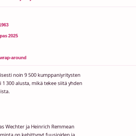
 1963
Opas 2025
ja wrap-around
illisesti noin 9 500 kumppaniyritysten
i 1 300 alusta, mikä tekee siitä yhden
ista.
aias Wechter ja Heinrich Remmean
minta on kehittynyt fuusioiden ja