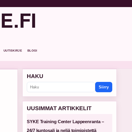
E.FI
UUTISKIRJE
BLOGI
HAKU
Siirry
UUSIMMAT ARTIKKELIT
SYKE Training Center Lappeenranta –
24/7 kuntosali ja neljä toimipistettä