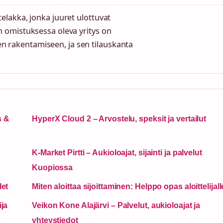
lakka, jonka juuret ulottuvat
 omistuksessa oleva yritys on
ten rakentamiseen, ja sen tilauskanta
s &
HyperX Cloud 2 – Arvostelu, speksit ja vertailut
K-Market Pirtti – Aukioloajat, sijainti ja palvelut
Kuopiossa
let
Miten aloittaa sijoittaminen: Helppo opas aloittelijall
ja
Veikon Kone Alajärvi – Palvelut, aukioloajat ja
yhteystiedot