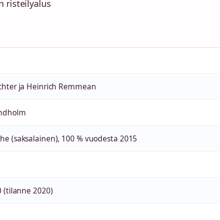
 risteilyalus
chter ja Heinrich Remmean
indholm
he (saksalainen), 100 % vuodesta 2015
 (tilanne 2020)