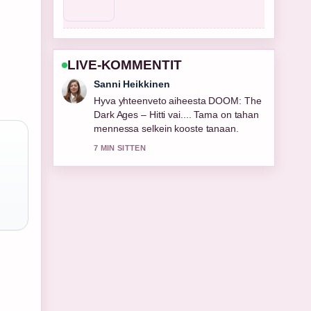
LIVE-KOMMENTIT
Mikael Laine
Seuraan UPS-paketin seuranta: ohjeet
ja vinkit suomalaisille-lahetysta tarkasti
– arvostan tasapainoista savyja.
9 MIN SITTEN