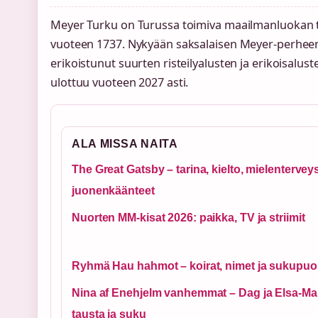
Meyer Turku on Turussa toimiva maailmanluokan te
vuoteen 1737. Nykyään saksalaisen Meyer-perheen
erikoistunut suurten risteilyalusten ja erikoisalus
ulottuu vuoteen 2027 asti.
ALA MISSA NAITA
The Great Gatsby – tarina, kielto, mielentervey
juonenkäänteet
Nuorten MM-kisat 2026: paikka, TV ja striimit
Ryhmä Hau hahmot – koirat, nimet ja sukupuo
Nina af Enehjelm vanhemmat – Dag ja Elsa-Mai
tausta ja suku