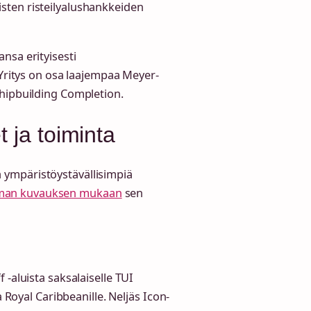
sten risteilyalushankkeiden
nsa erityisesti
 Yritys on osa laajempaa Meyer-
Shipbuilding Completion.
 ja toiminta
ympäristöystävällisimpiä
man kuvauksen mukaan
sen
 -aluista saksalaiselle TUI
a Royal Caribbeanille. Neljäs Icon-