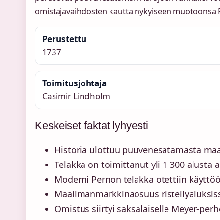
omistajavaihdosten kautta nykyiseen muotoonsa P
Perustettu
1737
Toimitusjohtaja
Casimir Lindholm
Keskeiset faktat lyhyesti
Historia ulottuu puuvenesatamasta maai
Telakka on toimittanut yli 1 300 alusta a
Moderni Pernon telakka otettiin käyttö
Maailmanmarkkinaosuus risteilyaluksiss
Omistus siirtyi saksalaiselle Meyer-per