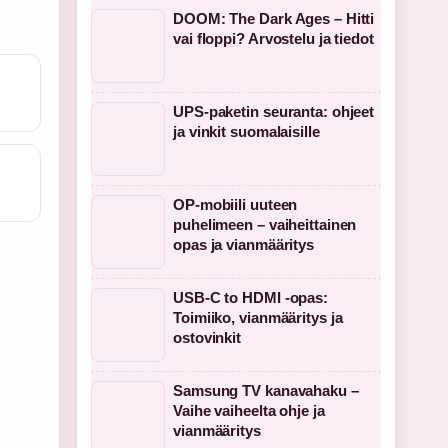
DOOM: The Dark Ages – Hitti
vai floppi? Arvostelu ja tiedot
UPS-paketin seuranta: ohjeet
ja vinkit suomalaisille
OP-mobiili uuteen
puhelimeen – vaiheittainen
opas ja vianmääritys
USB-C to HDMI -opas:
Toimiiko, vianmääritys ja
ostovinkit
Samsung TV kanavahaku –
Vaihe vaiheelta ohje ja
vianmääritys