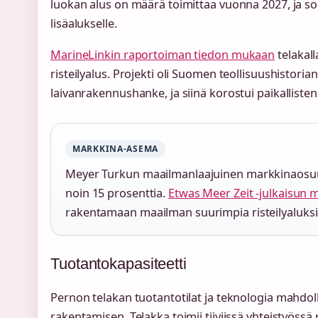
luokan alus on määrä toimittaa vuonna 2027, ja so
lisäalukselle.
MarineLinkin raportoiman tiedon mukaan
telakal
risteilyalus. Projekti oli Suomen teollisuushistori
laivanrakennushanke, ja siinä korostui paikallisten 
MARKKINA-ASEMA
Meyer Turkun maailmanlaajuinen markkinaosuus
noin 15 prosenttia.
Etwas Meer Zeit -julkaisun
rakentamaan maailman suurimpia risteilyaluksi
Tuotantokapasiteetti
Pernon telakan tuotantotilat ja teknologia mahdoll
rakentamisen. Telakka toimii tiiviissä yhteistyössä