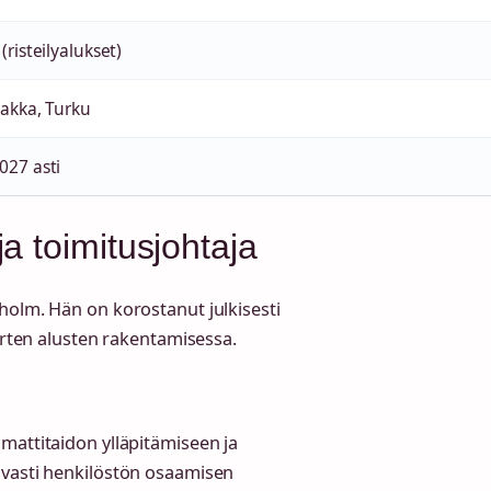
(risteilyalukset)
lakka, Turku
027 asti
a toimitusjohtaja
holm. Hän on korostanut julkisesti
uurten alusten rakentamisessa.
mattitaidon ylläpitämiseen ja
uvasti henkilöstön osaamisen