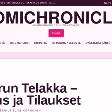
Siirry
SUOMICHRONICLE UUTISKATSAUS
•
SUOMI
MICHRONICL
SUOMICHRONICLE UUTISKATSAUS
TILAA
ISTÄ
YHTEYSTIEDOT
HISTORIA
TIETOSUOJASELOSTE
EVÄSTEKÄYTÄNTÖ
run Telakka –
s ja Tilaukset
KISTANUT ELIAS KORHONEN