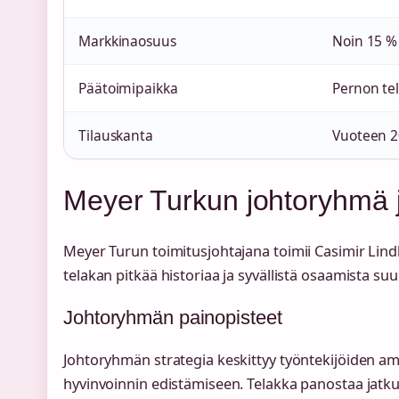
Markkinaosuus
Noin 15 % 
Päätoimipaikka
Pernon te
Tilauskanta
Vuoteen 2
Meyer Turkun johtoryhmä j
Meyer Turun toimitusjohtajana toimii Casimir Lind
telakan pitkää historiaa ja syvällistä osaamista s
Johtoryhmän painopisteet
Johtoryhmän strategia keskittyy työntekijöiden am
hyvinvoinnin edistämiseen. Telakka panostaa jatk