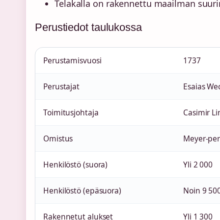
Telakalla on rakennettu maailman suurin
Perustiedot taulukossa
Perustamisvuosi
1737
Perustajat
Esaias We
Toimitusjohtaja
Casimir L
Omistus
Meyer-per
Henkilöstö (suora)
Yli 2 000
Henkilöstö (epäsuora)
Noin 9 500
Rakennetut alukset
Yli 1 300