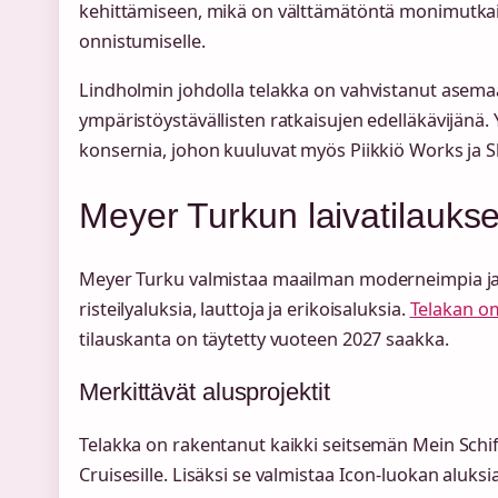
kehittämiseen, mikä on välttämätöntä monimutkai
onnistumiselle.
Lindholmin johdolla telakka on vahvistanut asemaa
ympäristöystävällisten ratkaisujen edelläkävijänä.
konsernia, johon kuuluvat myös Piikkiö Works ja 
Meyer Turkun laivatilaukset
Meyer Turku valmistaa maailman moderneimpia ja 
risteilyaluksia, lauttoja ja erikoisaluksia.
Telakan o
tilauskanta on täytetty vuoteen 2027 saakka.
Merkittävät alusprojektit
Telakka on rakentanut kaikki seitsemän Mein Schiff
Cruisesille. Lisäksi se valmistaa Icon-luokan aluksi