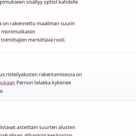
pimukseen sisältyy optiot kahdelle
la on rakennettu maailman suurin
an monimutkaisin
toimittajien merkittävä rooli.
 risteilyalusten rakentamisessa on
 mukaan
Pernon telakka kykenee
a.
istavat asteittain suurten alusten
 paikallisen alihankintaverkoston