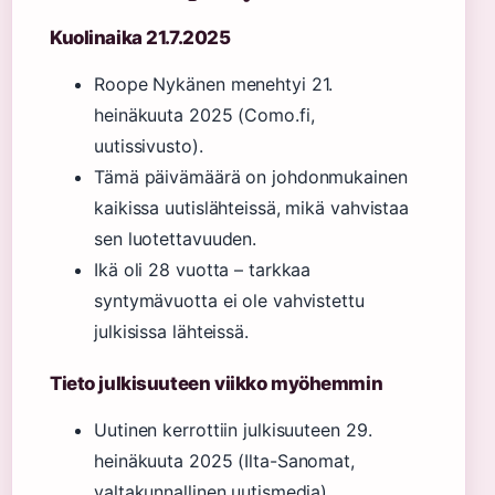
Kuolinaika 21.7.2025
Roope Nykänen menehtyi 21.
heinäkuuta 2025 (Como.fi,
uutissivusto).
Tämä päivämäärä on johdonmukainen
kaikissa uutislähteissä, mikä vahvistaa
sen luotettavuuden.
Ikä oli 28 vuotta – tarkkaa
syntymävuotta ei ole vahvistettu
julkisissa lähteissä.
Tieto julkisuuteen viikko myöhemmin
Uutinen kerrottiin julkisuuteen 29.
heinäkuuta 2025 (Ilta-Sanomat,
valtakunnallinen uutismedia).