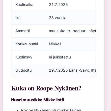
Kuolinaika
21.7.2025
Ikä
28 vuotta
Ammatti
muusikko, trubaduuri, näyttelijä, ru
Kotikaupunki
Mikkeli
Kuolinsyy
ei julkistettu
Uutisoitu
29.7.2025 Länsi-Savo, Iltalehti, I
Kuka on Roope Nykänen?
Nuori muusikko Mikkelistä
Roope Nykänen oli mikkeliläinen