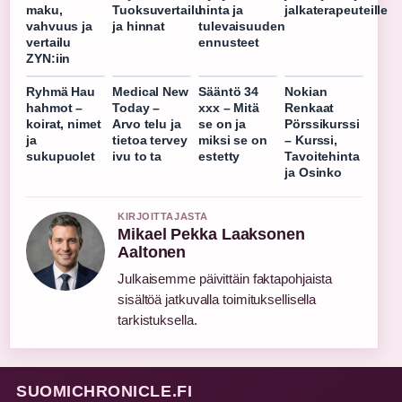
maku,
Tuoksuvertailu
hinta ja
jalkaterapeuteille
vahvuus ja
ja hinnat
tulevaisuuden
vertailu
ennusteet
ZYN:iin
Ryhmä Hau
Medical New
Sääntö 34
Nokian
hahmot –
Today –
xxx – Mitä
Renkaat
koirat, nimet
Arvo telu ja
se on ja
Pörssikurssi
ja
tietoa tervey
miksi se on
– Kurssi,
sukupuolet
ivu to ta
estetty
Tavoitehinta
ja Osinko
KIRJOITTAJASTA
Mikael Pekka Laaksonen
Aaltonen
Julkaisemme päivittäin faktapohjaista
sisältöä jatkuvalla toimituksellisella
tarkistuksella.
SUOMICHRONICLE.FI