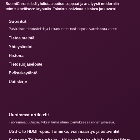
SuomiChronicle.fi yhdistaa uutiset, oppaat ja analyysit moderniin
toimitukselliseen layoutiin. Toimitus paivittaa sisaltoa jatkuvasti.
Suositut
Paivittaiset toimitusbriefit ja luottamusresurssit nopeaa varmistusta varten.
Tietoa meistä
Yhteystiedot
Historia
Tietosuojaseloste
Evästekäytäntö
Uutiskirje
Uusimmat artikkelit
Tuoreimmat uutispaivitykset tarkistetaan toimituksessa ennen julkaisua.
USB-C to HDMI -opas: Toimiiko, vianmääritys ja ostovinkit