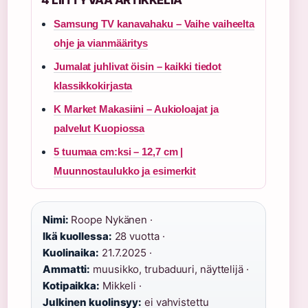
4 LIITTYVAA ARTIKKELIA
Samsung TV kanavahaku – Vaihe vaiheelta
ohje ja vianmääritys
Jumalat juhlivat öisin – kaikki tiedot
klassikkokirjasta
K Market Makasiini – Aukioloajat ja
palvelut Kuopiossa
5 tuumaa cm:ksi – 12,7 cm |
Muunnostaulukko ja esimerkit
Nimi:
Roope Nykänen ·
Ikä kuollessa:
28 vuotta ·
Kuolinaika:
21.7.2025 ·
Ammatti:
muusikko, trubaduuri, näyttelijä ·
Kotipaikka:
Mikkeli ·
Julkinen kuolinsyy:
ei vahvistettu