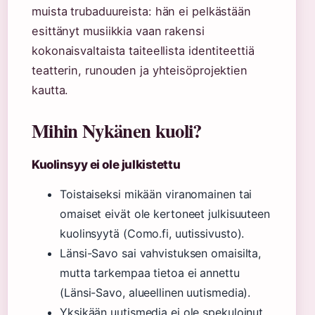
muista trubaduureista: hän ei pelkästään
esittänyt musiikkia vaan rakensi
kokonaisvaltaista taiteellista identiteettiä
teatterin, runouden ja yhteisöprojektien
kautta.
Mihin Nykänen kuoli?
Kuolinsyy ei ole julkistettu
Toistaiseksi mikään viranomainen tai
omaiset eivät ole kertoneet julkisuuteen
kuolinsyytä (Como.fi, uutissivusto).
Länsi-Savo sai vahvistuksen omaisilta,
mutta tarkempaa tietoa ei annettu
(Länsi-Savo, alueellinen uutismedia).
Yksikään uutismedia ei ole spekuloinut