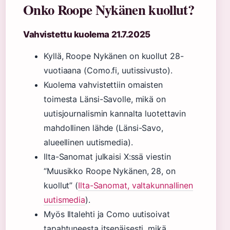
Onko Roope Nykänen kuollut?
Vahvistettu kuolema 21.7.2025
Kyllä, Roope Nykänen on kuollut 28-
vuotiaana (Como.fi, uutissivusto).
Kuolema vahvistettiin omaisten
toimesta Länsi-Savolle, mikä on
uutisjournalismin kannalta luotettavin
mahdollinen lähde (Länsi-Savo,
alueellinen uutismedia).
Ilta-Sanomat julkaisi X:ssä viestin
“Muusikko Roope Nykänen, 28, on
kuollut” (
Ilta-Sanomat, valtakunnallinen
uutismedia
).
Myös Iltalehti ja Como uutisoivat
tapahtuneesta itsenäisesti, mikä