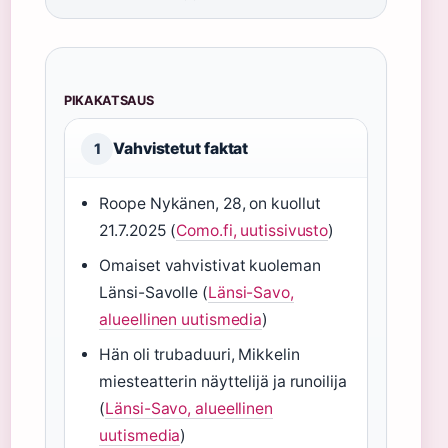
PIKAKATSAUS
Vahvistetut faktat
1
Roope Nykänen, 28, on kuollut
21.7.2025 (
Como.fi, uutissivusto
)
Omaiset vahvistivat kuoleman
Länsi-Savolle (
Länsi-Savo,
alueellinen uutismedia
)
Hän oli trubaduuri, Mikkelin
miesteatterin näyttelijä ja runoilija
(
Länsi-Savo, alueellinen
uutismedia
)