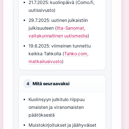
21.7.2025: kuolinpäivä (Como.fi,
uutissivusto)
29.7.2025: uutinen julkaistiin
julkisuuteen (
Ilta-Sanomat,
valtakunnallinen uutismedia
)
19.6.2025: viimeinen tunnettu
keikka Tahkolla (
Tahko.com,
matkailusivusto
)
Mitä seuraavaksi
4
Kuolinsyyn julkitulo riippuu
omaisten ja viranomaisten
päätöksestä
Muistokirjoitukset ja jäähyväiset