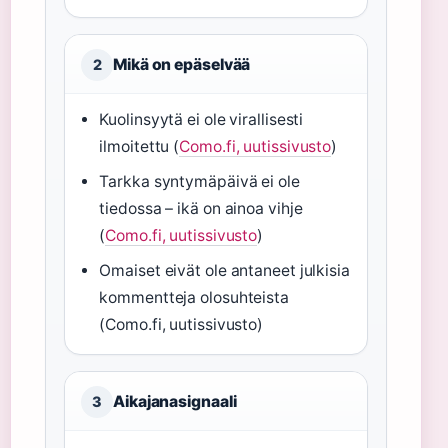
Mikä on epäselvää
2
Kuolinsyytä ei ole virallisesti
ilmoitettu (
Como.fi, uutissivusto
)
Tarkka syntymäpäivä ei ole
tiedossa – ikä on ainoa vihje
(
Como.fi, uutissivusto
)
Omaiset eivät ole antaneet julkisia
kommentteja olosuhteista
(Como.fi, uutissivusto)
Aikajanasignaali
3