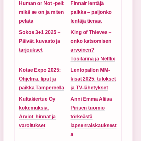
Human or Not -peli:
Finnair lentäjä
mikä se on ja miten
palkka – paljonko
pelata
lentäjä tienaa
Sokos 3+1 2025 –
King of Thieves –
Päivät, kuvasto ja
onko katsomisen
tarjoukset
arvoinen?
Tositarina ja Netflix
Kotae Expo 2025:
Lentopallon MM-
Ohjelma, liput ja
kisat 2025: tulokset
paikka Tampereella
ja TV-lähetykset
Kultakiertue Oy
Anni Emma Aliisa
kokemuksia:
Pirisen tuomio
Arviot, hinnat ja
törkeästä
varoitukset
lapsenraiskauksest
a