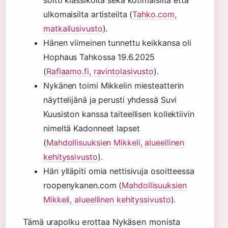
soitti klassikoita sekä kotimaisilta että
ulkomaisilta artisteilta (
Tahko.com,
matkailusivusto
).
Hänen viimeinen tunnettu keikkansa oli
Hophaus Tahkossa 19.6.2025
(
Raflaamo.fi, ravintolasivusto
).
Nykänen toimi Mikkelin miesteatterin
näyttelijänä ja perusti yhdessä Suvi
Kuusiston kanssa taiteellisen kollektiivin
nimeltä Kadonneet lapset
(
Mahdollisuuksien Mikkeli, alueellinen
kehityssivusto
).
Hän ylläpiti omia nettisivuja osoitteessa
roopenykanen.com (
Mahdollisuuksien
Mikkeli, alueellinen kehityssivusto
).
Tämä urapolku erottaa Nykäsen monista