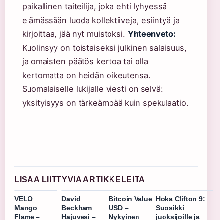
paikallinen taiteilija, joka ehti lyhyessä
elämässään luoda kollektiiveja, esiintyä ja
kirjoittaa, jää nyt muistoksi.
Yhteenveto:
Kuolinsyy on toistaiseksi julkinen salaisuus,
ja omaisten päätös kertoa tai olla
kertomatta on heidän oikeutensa.
Suomalaiselle lukijalle viesti on selvä:
yksityisyys on tärkeämpää kuin spekulaatio.
LISAA LIITTYVIA ARTIKKELEITA
VELO
David
Bitcoin Value
Hoka Clifton 9:
Mango
Beckham
USD –
Suosikki
Flame –
Hajuvesi –
Nykyinen
juoksijoille ja