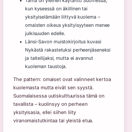
Tämä on yleinen käytäntö Suomessa,
kun kyseessä on äkillinen tai
yksityiselämään liittyvä kuolema –
omaisten oikeus yksityisyyteen menee
julkisuuden edelle.
Länsi-Savon muistokirjoitus kuvasi
Nykästä rakastetuksi perheenjäseneksi
ja taiteilijaksi, mutta ei avannut
kuoleman taustoja.
The pattern: omaiset ovat valinneet kertoa
kuolemasta mutta eivät sen syystä.
Suomalaisessa uutiskulttuurissa tämä on
tavallista – kuolinsyy on perheen
yksityisasia, ellei siihen liity
viranomaistutkintaa tai yleistä etua.