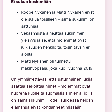
Ei sukua keskenään
Roope Nykänen ja Matti Nykänen eivät
ole sukua toisilleen – sama sukunimi on
sattumaa.
Sekaannusta aiheuttaa sukunimen
yleisyys ja se, että molemmat ovat
julkisuuden henkilöitä, tosin täysin eri
aloilta.
Matti Nykänen oli tunnettu
mäkihyppääjä, joka kuoli vuonna 2019.
On ymmärrettävää, että satunnainen lukija
saattaa sekoittaa nimet – molemmat ovat
nuorena kuolleita suomalaisia miehiä, joilla
on sama sukunimi. Todellisuudessa heidän
elämänsä eivät kohdanneet missään