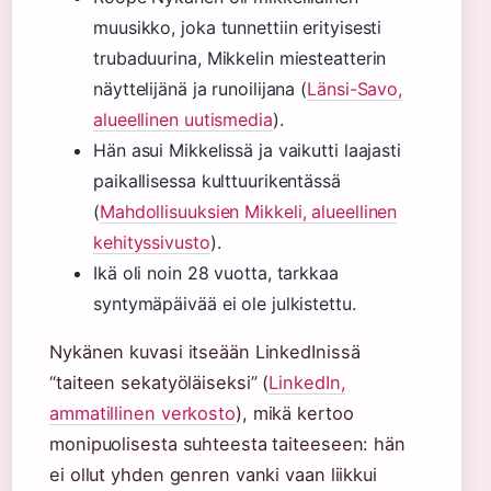
muusikko, joka tunnettiin erityisesti
trubaduurina, Mikkelin miesteatterin
näyttelijänä ja runoilijana (
Länsi-Savo,
alueellinen uutismedia
).
Hän asui Mikkelissä ja vaikutti laajasti
paikallisessa kulttuurikentässä
(
Mahdollisuuksien Mikkeli, alueellinen
kehityssivusto
).
Ikä oli noin 28 vuotta, tarkkaa
syntymäpäivää ei ole julkistettu.
Nykänen kuvasi itseään LinkedInissä
“taiteen sekatyöläiseksi” (
LinkedIn,
ammatillinen verkosto
), mikä kertoo
monipuolisesta suhteesta taiteeseen: hän
ei ollut yhden genren vanki vaan liikkui