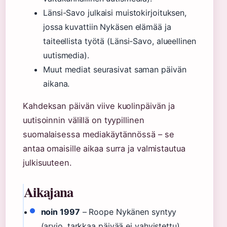
Länsi-Savo julkaisi muistokirjoituksen,
jossa kuvattiin Nykäsen elämää ja
taiteellista työtä (Länsi-Savo, alueellinen
uutismedia).
Muut mediat seurasivat saman päivän
aikana.
Kahdeksan päivän viive kuolinpäivän ja
uutisoinnin välillä on tyypillinen
suomalaisessa mediakäytännössä – se
antaa omaisille aikaa surra ja valmistautua
julkisuuteen.
Aikajana
noin 1997
– Roope Nykänen syntyy
(arvio, tarkkaa päivää ei vahvistettu)