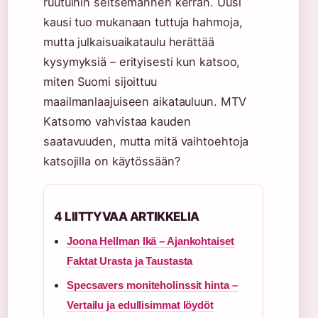
ruutuihin seitsemännen kerran. Uusi
kausi tuo mukanaan tuttuja hahmoja,
mutta julkaisuaikataulu herättää
kysymyksiä – erityisesti kun katsoo,
miten Suomi sijoittuu
maailmanlaajuiseen aikatauluun. MTV
Katsomo vahvistaa kauden
saatavuuden, mutta mitä vaihtoehtoja
katsojilla on käytössään?
4 LIITTYVAA ARTIKKELIA
Joona Hellman Ikä – Ajankohtaiset
Faktat Urasta ja Taustasta
Specsavers moniteholinssit hinta –
Vertailu ja edullisimmat löydöt