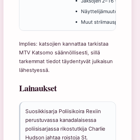
Jaksojen 2–16 tarkat nime
Näyttelijämuutokset tai h
Muut striimauspalvelut Suo
Implies: katsojien kannattaa tarkistaa
MTV Katsomo säännöllisesti, sillä
tarkemmat tiedot täydentyvät julkaisun
lähestyessä.
Lainaukset
Suosikkisarja Poliisikoira Rexiin
perustuvassa kanadalaisessa
poliisisarjassa rikostutkija Charlie
Hudson jahtaa roistoja St.