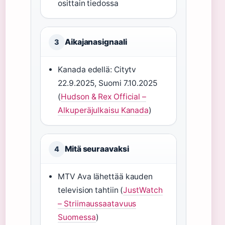
osittain tiedossa
Aikajanasignaali
3
Kanada edellä: Citytv
22.9.2025, Suomi 7.10.2025
(
Hudson & Rex Official –
Alkuperäjulkaisu Kanada
)
Mitä seuraavaksi
4
MTV Ava lähettää kauden
television tahtiin (
JustWatch
– Striimaussaatavuus
Suomessa
)