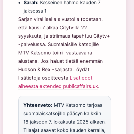
Sarah:
Keskeinen hahmo kauden 7
jaksossa 1
Sarjan virallisella sivustolla todetaan,
että kausi 7 alkaa Citytv:llä 22.
syyskuuta, ja striimaus tapahtuu Citytv+
-palvelussa. Suomalaisille katsojille
MTV Katsomo toimii vastaavana
alustana. Jos haluat tietää enemmän
Hudson & Rex -sarjasta, löydät
lisätietoja osoitteesta
Lisatiedot
aiheesta extended publicaffairs.uk
.
Yhteenveto:
MTV Katsomo tarjoaa
suomalaiskatsojille pääsyn kaikkiin
16 jaksoon 7. lokakuuta 2025 alkaen.
Tilaajat saavat koko kauden kerralla,