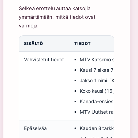
Selkeä erottelu auttaa katsojia
ymmärtämään, mitkä tiedot ovat
varmoja.
SISÄLTÖ
TIEDOT
Vahvistetut tiedot
MTV Katsomo saatavuus v
Kausi 7 alkaa 7.10.2025 
Jakso 1 nimi: “Koira ei ole 
Koko kausi (16 jaksoa) MTV
Kanada-ensiesitys 22.9.202
MTV Uutiset raportoi syk
Epäselvää
Kauden 8 tarkka Suomi-jul