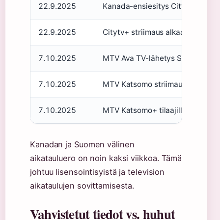
22.9.2025
Kanada-ensiesitys Citytv:llä (
Hud
22.9.2025
Citytv+ striimaus alkaa Kanadas
7.10.2025
MTV Ava TV-lähetys Suomessa kl
7.10.2025
MTV Katsomo striimaus alkaa
7.10.2025
MTV Katsomo+ tilaajille koko kaus
Kanadan ja Suomen välinen
aikatauluero on noin kaksi viikkoa. Tämä
johtuu lisensointisyistä ja television
aikataulujen sovittamisesta.
Vahvistetut tiedot vs. huhut