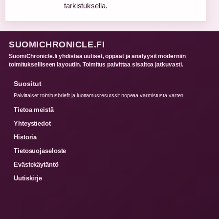
tarkistuksella.
SUOMICHRONICLE.FI
SuomiChronicle.fi yhdistaa uutiset, oppaat ja analyysit moderniin
toimitukselliseen layoutiin. Toimitus paivittaa sisaltoa jatkuvasti.
Suositut
Paivittaiset toimitusbriefit ja luottamusresurssit nopeaa varmistusta varten.
Tietoa meistä
Yhteystiedot
Historia
Tietosuojaseloste
Evästekäytäntö
Uutiskirje