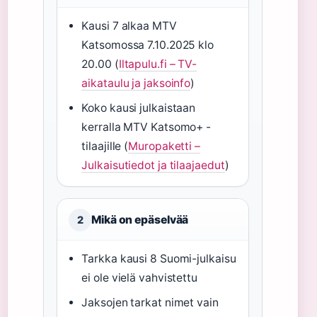
Kausi 7 alkaa MTV
Katsomossa 7.10.2025 klo
20.00 (
Iltapulu.fi – TV-
aikataulu ja jaksoinfo
)
Koko kausi julkaistaan
kerralla MTV Katsomo+ -
tilaajille (
Muropaketti –
Julkaisutiedot ja tilaajaedut
)
Mikä on epäselvää
2
Tarkka kausi 8 Suomi-julkaisu
ei ole vielä vahvistettu
Jaksojen tarkat nimet vain