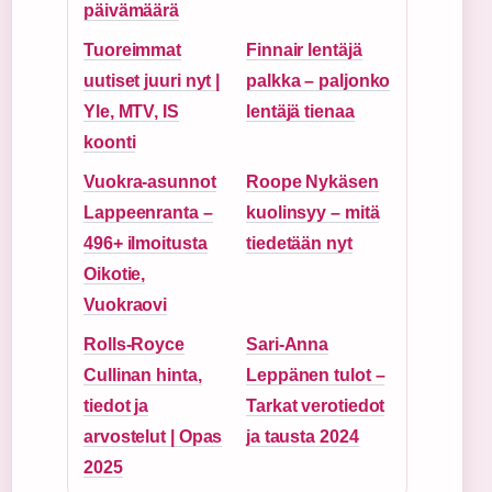
päivämäärä
Tuoreimmat
Finnair lentäjä
uutiset juuri nyt |
palkka – paljonko
Yle, MTV, IS
lentäjä tienaa
koonti
Vuokra-asunnot
Roope Nykäsen
Lappeenranta –
kuolinsyy – mitä
496+ ilmoitusta
tiedetään nyt
Oikotie,
Vuokraovi
Rolls-Royce
Sari-Anna
Cullinan hinta,
Leppänen tulot –
tiedot ja
Tarkat verotiedot
arvostelut | Opas
ja tausta 2024
2025