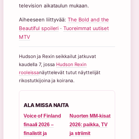
television aikataulun mukaan.
Aiheeseen liittyvää:
The Bold and the
Beautiful spoileri
·
Tuoreimmat uutiset
MTV
Hudson ja Rexin seikkailut jatkuvat
kaudella 7, jossa
Hudson Rexin
rooleissa
näyttelevät tutut näyttelijät
rikostutkijoina ja koirana.
ALA MISSA NAITA
Voice of Finland
Nuorten MM-kisat
finaali 2026 –
2026: paikka, TV
finalistit ja
ja striimit