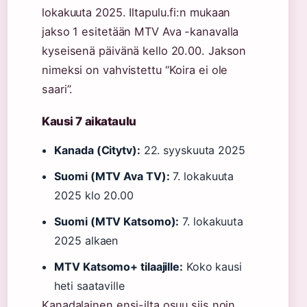
lokakuuta 2025. Iltapulu.fi:n mukaan
jakso 1 esitetään MTV Ava -kanavalla
kyseisenä päivänä kello 20.00. Jakson
nimeksi on vahvistettu “Koira ei ole
saari”.
Kausi 7 aikataulu
Kanada (Citytv):
22. syyskuuta 2025
Suomi (MTV Ava TV):
7. lokakuuta
2025 klo 20.00
Suomi (MTV Katsomo):
7. lokakuuta
2025 alkaen
MTV Katsomo+ tilaajille:
Koko kausi
heti saataville
Kanadalainen ensi-ilta osuu siis noin