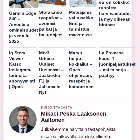
euron kolikko:
tunnista
Stora Enso
Metsäjänis
Garmin Edge
harvinaisuudet
työpaikat –
vai rusakko:
840 –
ja myy oikeaan
avoimet
Erot ja
Arvostelu,
hintaan
paikat ja
tunnistus
ominaisuudet
hakuohjeet
maastossa
ja vertailu
2025
Ig Story
Mtv3
Maryn
La Promesa
Viewer –
Urheilu-
helpot
kausi 4
Katso
Uutiset
kokkailut –
juonipaljastukset
Instagram-
Uusimmat –
Opas
– miten sarja
tarinoita
Jääkiekko,
ohjelmaan,
päättyy
anonyymisti
F1 ja
reseptit ja
| Opas
Jalkapallo
katsominen
Nyt
KIRJOITTAJASTA
Mikael Pekka Laaksonen
Aaltonen
Julkaisemme päivittäin faktapohjaista
sisältöä jatkuvalla toimituksellisella