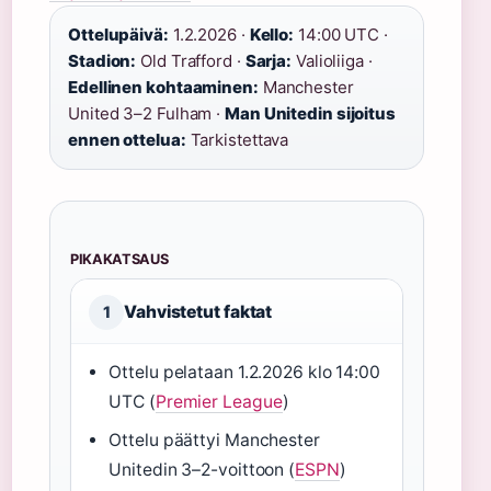
Ottelupäivä:
1.2.2026 ·
Kello:
14:00 UTC ·
Stadion:
Old Trafford ·
Sarja:
Valioliiga ·
Edellinen kohtaaminen:
Manchester
United 3–2 Fulham ·
Man Unitedin sijoitus
ennen ottelua:
Tarkistettava
PIKAKATSAUS
Vahvistetut faktat
1
Ottelu pelataan 1.2.2026 klo 14:00
UTC (
Premier League
)
Ottelu päättyi Manchester
Unitedin 3–2-voittoon (
ESPN
)