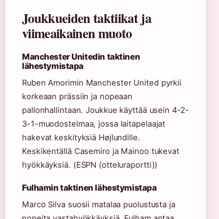
Joukkueiden taktiikat ja
viimeaikainen muoto
Manchester Unitedin taktinen
lähestymistapa
Ruben Amorimin Manchester United pyrkii
korkeaan prässiin ja nopeaan
pallonhallintaan. Joukkue käyttää usein 4-2-
3-1-muodostelmaa, jossa laitapelaajat
hakevat keskityksiä Højlundille.
Keskikentällä Casemiro ja Mainoo tukevat
hyökkäyksiä. (ESPN (otteluraportti))
Fulhamin taktinen lähestymistapa
Marco Silva suosii matalaa puolustusta ja
nopeita vastahyökkäyksiä. Fulham antaa