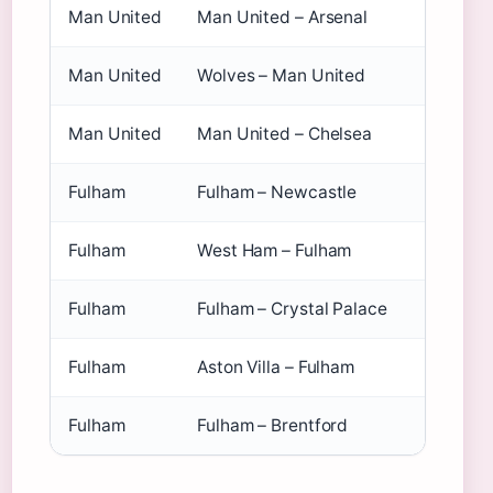
Man United
Man United – Arsenal
2–1
Man United
Wolves – Man United
0–0
Man United
Man United – Chelsea
2–0
Fulham
Fulham – Newcastle
2–0
Fulham
West Ham – Fulham
1–1
Fulham
Fulham – Crystal Palace
0–1
Fulham
Aston Villa – Fulham
2–2
Fulham
Fulham – Brentford
1–0