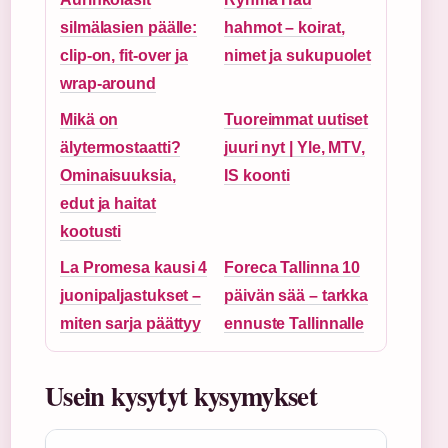
silmälasien päälle:
hahmot – koirat,
clip-on, fit-over ja
nimet ja sukupuolet
wrap-around
Mikä on
Tuoreimmat uutiset
älytermostaatti?
juuri nyt | Yle, MTV,
Ominaisuuksia,
IS koonti
edut ja haitat
kootusti
La Promesa kausi 4
Foreca Tallinna 10
juonipaljastukset –
päivän sää – tarkka
miten sarja päättyy
ennuste Tallinnalle
Usein kysytyt kysymykset