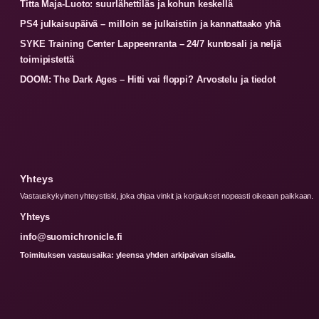
Titta Maja-Luoto: suurlähettiläs ja kohun keskellä
PS4 julkaisupäivä – milloin se julkaistiin ja kannattaako yhä
SYKE Training Center Lappeenranta – 24/7 kuntosali ja neljä
toimipistettä
DOOM: The Dark Ages – Hitti vai floppi? Arvostelu ja tiedot
Yhteys
Vastauskykyinen yhteystiski, joka ohjaa vinkit ja korjaukset nopeasti oikeaan paikkaan.
Yhteys
info@suomichronicle.fi
Toimituksen vastausaika: yleensa yhden arkipaivan sisalla.