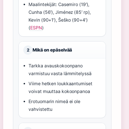
Maalintekijät: Casemiro (19′),
Cunha (56′), Jiménez (85′ rp),
Kevin (90+1′), Šeško (90+4′)
(
ESPN
)
Mikä on epäselvää
2
Tarkka avauskokoonpano
varmistuu vasta lämmitelyssä
Viime hetken loukkaantumiset
voivat muuttaa kokoonpanoa
Erotuomarin nimeä ei ole
vahvistettu