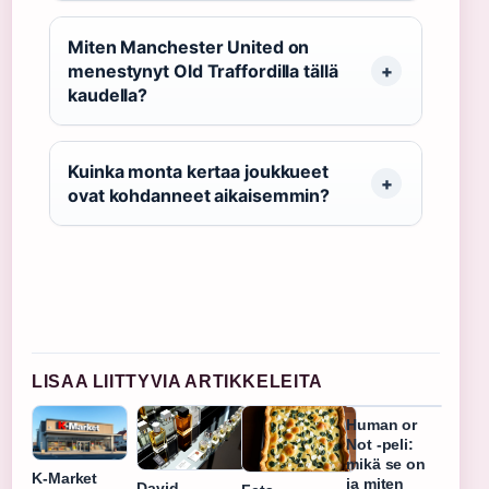
Miten Manchester United on
menestynyt Old Traffordilla tällä
kaudella?
Kuinka monta kertaa joukkueet
ovat kohdanneet aikaisemmin?
LISAA LIITTYVIA ARTIKKELEITA
Human or
Not -peli:
mikä se on
K-Market
ja miten
David