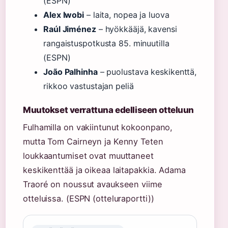
(ESPN)
Alex Iwobi
– laita, nopea ja luova
Raúl Jiménez
– hyökkääjä, kavensi
rangaistuspotkusta 85. minuutilla
(ESPN)
João Palhinha
– puolustava keskikenttä,
rikkoo vastustajan peliä
Muutokset verrattuna edelliseen otteluun
Fulhamilla on vakiintunut kokoonpano,
mutta Tom Cairneyn ja Kenny Teten
loukkaantumiset ovat muuttaneet
keskikenttää ja oikeaa laitapakkia. Adama
Traoré on noussut avaukseen viime
otteluissa. (ESPN (otteluraportti))