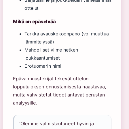
Sarjatilanne ja joukkueiden viimeisimmät
ottelut
Mikä on epäselvää
Tarkka avauskokoonpano (voi muuttua
lämmitelyssä)
Mahdolliset viime hetken
loukkaantumiset
Erotuomarin nimi
Epävarmuustekijät tekevät ottelun
lopputuloksen ennustamisesta haastavaa,
mutta vahvistetut tiedot antavat perustan
analyysille.
”Olemme valmistautuneet hyvin ja