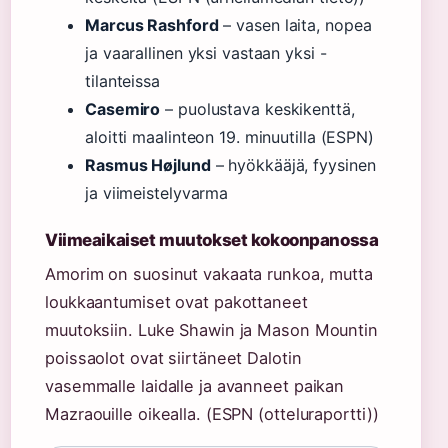
Marcus Rashford
– vasen laita, nopea
ja vaarallinen yksi vastaan yksi -
tilanteissa
Casemiro
– puolustava keskikenttä,
aloitti maalinteon 19. minuutilla (ESPN)
Rasmus Højlund
– hyökkääjä, fyysinen
ja viimeistelyvarma
Viimeaikaiset muutokset kokoonpanossa
Amorim on suosinut vakaata runkoa, mutta
loukkaantumiset ovat pakottaneet
muutoksiin. Luke Shawin ja Mason Mountin
poissaolot ovat siirtäneet Dalotin
vasemmalle laidalle ja avanneet paikan
Mazraouille oikealla. (ESPN (otteluraportti))