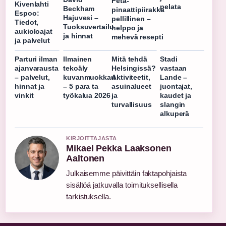
Feta-
Kivenlahti
pelata
Beckham
pinaattipiirakka
Espoo:
Hajuvesi –
pellillinen –
Tiedot,
Tuoksuvertailu
helppo ja
aukioloajat
ja hinnat
mehevä resepti
ja palvelut
Parturi ilman
Ilmainen
Mitä tehdä
Stadi
ajanvarausta
tekoäly
Helsingissä?
vastaan
– palvelut,
kuvanmuokkau
Aktiviteetit,
Lande –
hinnat ja
– 5 para ta
asuinalueet
juontajat,
vinkit
työkalua 2026
ja
kaudet ja
turvallisuus
slangin
alkuperä
KIRJOITTAJASTA
Mikael Pekka Laaksonen
Aaltonen
Julkaisemme päivittäin faktapohjaista
sisältöä jatkuvalla toimituksellisella
tarkistuksella.