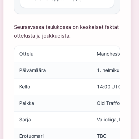
Seuraavassa taulukossa on keskeiset faktat
ottelusta ja joukkueista.
Ottelu
Manchester United
Päivämäärä
1. helmikuuta 202
Kello
14:00 UTC (16:00
Paikka
Old Trafford, Man
Sarja
Valioliiga, kierros 
Erotuomari
TBC