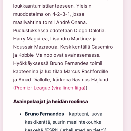
loukkaantumistilanteeseen. Yleisin
muodostelma on 4-2-3-1, jossa
maalivahtina toimii André Onana.
Puolustuksessa odotetaan Diogo Dalotia,
Harry Maguirea, Lisandro Martínez ja
Noussair Mazraouia. Keskikentällä Casemiro
ja Kobbie Mainoo ovat avainasemassa.
Hyökkäyksessä Bruno Fernandes toimii
kapteenina ja luo tilaa Marcus Rashfordille
ja Amad Diallolle, kärkenä Rasmus Højlund.
(
Premier League (virallinen liiga)
)
Avainpelaajat ja heidän roolinsa
Bruno Fernandes
– kapteeni, luova
keskikenttä, suurin maalintekouhka
keskeltä (ESPN (urheilumedian tieto))