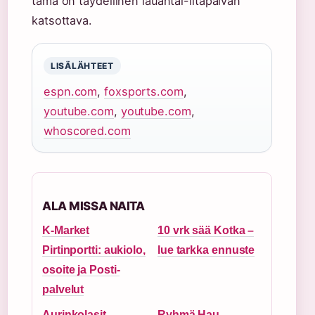
tämä on täydellinen lauantai-iltapäivän
katsottava.
LISÄLÄHTEET
espn.com
,
foxsports.com
,
youtube.com
,
youtube.com
,
whoscored.com
ALA MISSA NAITA
K-Market
10 vrk sää Kotka –
Pirtinportti: aukiolo,
lue tarkka ennuste
osoite ja Posti-
palvelut
Aurinkolasit
Ryhmä Hau