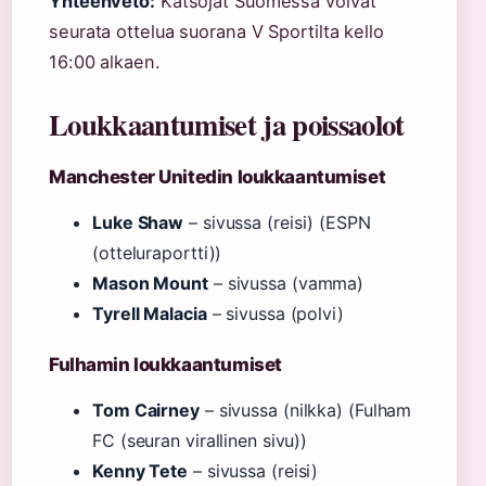
Yhteenveto:
Katsojat Suomessa voivat
seurata ottelua suorana V Sportilta kello
16:00 alkaen.
Loukkaantumiset ja poissaolot
Manchester Unitedin loukkaantumiset
Luke Shaw
– sivussa (reisi) (ESPN
(otteluraportti))
Mason Mount
– sivussa (vamma)
Tyrell Malacia
– sivussa (polvi)
Fulhamin loukkaantumiset
Tom Cairney
– sivussa (nilkka) (Fulham
FC (seuran virallinen sivu))
Kenny Tete
– sivussa (reisi)