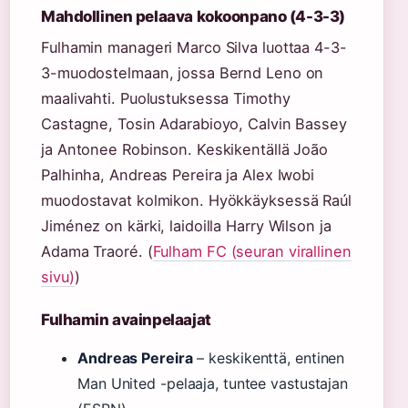
Mahdollinen pelaava kokoonpano (4-3-3)
Fulhamin manageri Marco Silva luottaa 4-3-
3-muodostelmaan, jossa Bernd Leno on
maalivahti. Puolustuksessa Timothy
Castagne, Tosin Adarabioyo, Calvin Bassey
ja Antonee Robinson. Keskikentällä João
Palhinha, Andreas Pereira ja Alex Iwobi
muodostavat kolmikon. Hyökkäyksessä Raúl
Jiménez on kärki, laidoilla Harry Wilson ja
Adama Traoré. (
Fulham FC (seuran virallinen
sivu)
)
Fulhamin avainpelaajat
Andreas Pereira
– keskikenttä, entinen
Man United -pelaaja, tuntee vastustajan