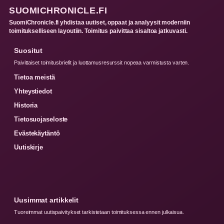
SUOMICHRONICLE.FI
SuomiChronicle.fi yhdistaa uutiset, oppaat ja analyysit moderniin
toimitukselliseen layoutiin. Toimitus paivittaa sisaltoa jatkuvasti.
Suositut
Paivittaiset toimitusbriefit ja luottamusresurssit nopeaa varmistusta varten.
Tietoa meistä
Yhteystiedot
Historia
Tietosuojaseloste
Evästekäytäntö
Uutiskirje
Uusimmat artikkelit
Tuoreimmat uutispaivitykset tarkistetaan toimituksessa ennen julkaisua.