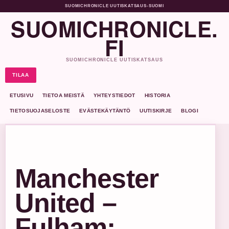
SUOMICHRONICLE UUTISKATSAUS
•
SUOMI
SUOMICHRONICLE.
FI
SUOMICHRONICLE UUTISKATSAUS
TILAA
ETUSIVU
TIETOA MEISTÄ
YHTEYSTIEDOT
HISTORIA
TIETOSUOJASELOSTE
EVÄSTEKÄYTÄNTÖ
UUTISKIRJE
BLOGI
Manchester
United –
Fulham: