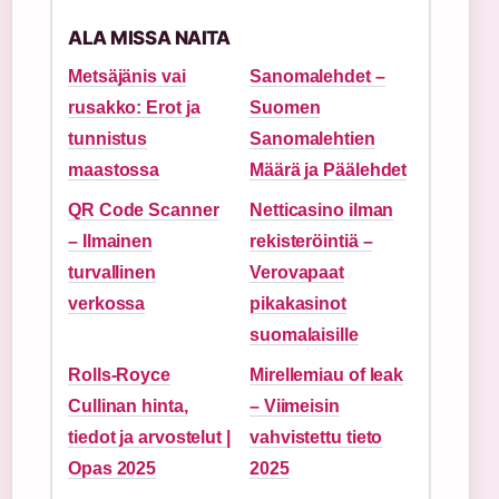
ALA MISSA NAITA
Metsäjänis vai
Sanomalehdet –
rusakko: Erot ja
Suomen
tunnistus
Sanomalehtien
maastossa
Määrä ja Päälehdet
QR Code Scanner
Netticasino ilman
– Ilmainen
rekisteröintiä –
turvallinen
Verovapaat
verkossa
pikakasinot
suomalaisille
Rolls-Royce
Mirellemiau of leak
Cullinan hinta,
– Viimeisin
tiedot ja arvostelut |
vahvistettu tieto
Opas 2025
2025