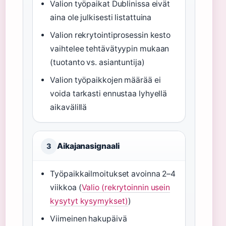
Valion työpaikat Dublinissa eivät
aina ole julkisesti listattuina
Valion rekrytointiprosessin kesto
vaihtelee tehtävätyypin mukaan
(tuotanto vs. asiantuntija)
Valion työpaikkojen määrää ei
voida tarkasti ennustaa lyhyellä
aikavälillä
Aikajanasignaali
3
Työpaikkailmoitukset avoinna 2–4
viikkoa (
Valio (rekrytoinnin usein
kysytyt kysymykset)
)
Viimeinen hakupäivä