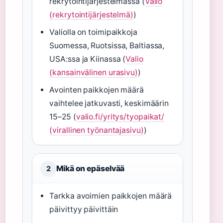
rekrytointijärjestelmässä (
Valio
(rekrytointijärjestelmä)
)
Valiolla on toimipaikkoja
Suomessa, Ruotsissa, Baltiassa,
USA:ssa ja Kiinassa (
Valio
(kansainvälinen urasivu)
)
Avointen paikkojen määrä
vaihtelee jatkuvasti, keskimäärin
15–25 (
valio.fi/yritys/tyopaikat/
(virallinen työnantajasivu)
)
Mikä on epäselvää
2
Tarkka avoimien paikkojen määrä
päivittyy päivittäin