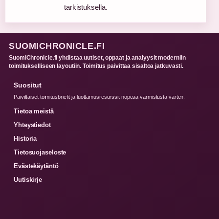
tarkistuksella.
SUOMICHRONICLE.FI
SuomiChronicle.fi yhdistaa uutiset, oppaat ja analyysit moderniin
toimitukselliseen layoutiin. Toimitus paivittaa sisaltoa jatkuvasti.
Suositut
Paivittaiset toimitusbriefit ja luottamusresurssit nopeaa varmistusta varten.
Tietoa meistä
Yhteystiedot
Historia
Tietosuojaseloste
Evästekäytäntö
Uutiskirje