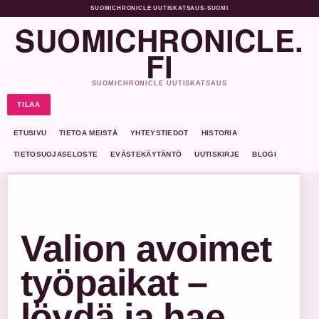
SUOMICHRONICLE UUTISKATSAUS
•
SUOMI
SUOMICHRONICLE.
FI
SUOMICHRONICLE UUTISKATSAUS
TILAA
ETUSIVU
TIETOA MEISTÄ
YHTEYSTIEDOT
HISTORIA
TIETOSUOJASELOSTE
EVÄSTEKÄYTÄNTÖ
UUTISKIRJE
BLOGI
Valion avoimet
työpaikat –
löydä ja hae