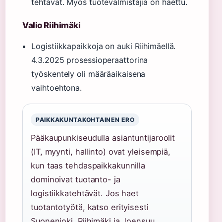
tehtävät. Myös tuotevalmistajia on haettu.
Valio Riihimäki
Logistiikkapaikkoja on auki Riihimäellä.
4.3.2025 prosessioperaattorina
työskentely oli määräaikaisena
vaihtoehtona.
PAIKKAKUNTAKOHTAINEN ERO
Pääkaupunkiseudulla asiantuntijaroolit
(IT, myynti, hallinto) ovat yleisempiä,
kun taas tehdaspaikkakunnilla
dominoivat tuotanto- ja
logistiikkatehtävät. Jos haet
tuotantotyötä, katso erityisesti
Suonenjoki, Riihimäki ja Joensuu.