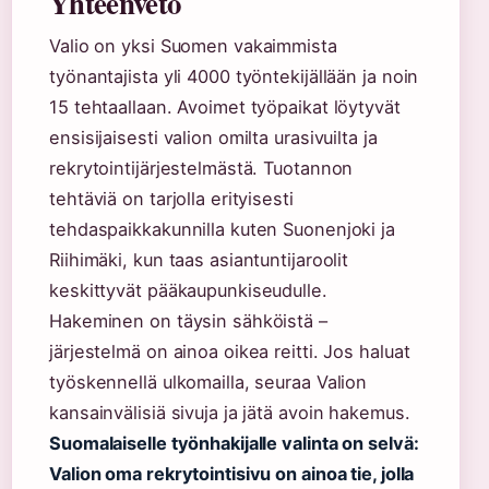
Yhteenveto
Valio on yksi Suomen vakaimmista
työnantajista yli 4000 työntekijällään ja noin
15 tehtaallaan. Avoimet työpaikat löytyvät
ensisijaisesti valion omilta urasivuilta ja
rekrytointijärjestelmästä. Tuotannon
tehtäviä on tarjolla erityisesti
tehdaspaikkakunnilla kuten Suonenjoki ja
Riihimäki, kun taas asiantuntijaroolit
keskittyvät pääkaupunkiseudulle.
Hakeminen on täysin sähköistä –
järjestelmä on ainoa oikea reitti. Jos haluat
työskennellä ulkomailla, seuraa Valion
kansainvälisiä sivuja ja jätä avoin hakemus.
Suomalaiselle työnhakijalle valinta on selvä:
Valion oma rekrytointisivu on ainoa tie, jolla