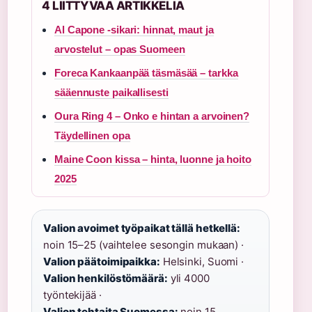
4 LIITTYVAA ARTIKKELIA
Al Capone -sikari: hinnat, maut ja
arvostelut – opas Suomeen
Foreca Kankaanpää täsmäsää – tarkka
sääennuste paikallisesti
Oura Ring 4 – Onko e hintan a arvoinen?
Täydellinen opa
Maine Coon kissa – hinta, luonne ja hoito
2025
Valion avoimet työpaikat tällä hetkellä:
noin 15–25 (vaihtelee sesongin mukaan) ·
Valion päätoimipaikka:
Helsinki, Suomi ·
Valion henkilöstömäärä:
yli 4000
työntekijää ·
Valion tehtaita Suomessa:
noin 15