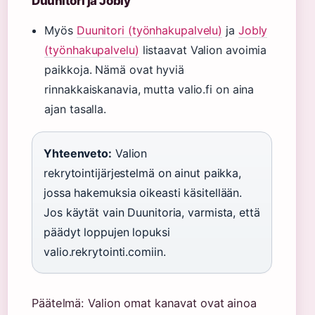
Duunitori ja Jobly
Myös
Duunitori (työnhakupalvelu)
ja
Jobly
(työnhakupalvelu)
listaavat Valion avoimia
paikkoja. Nämä ovat hyviä
rinnakkaiskanavia, mutta valio.fi on aina
ajan tasalla.
Yhteenveto:
Valion
rekrytointijärjestelmä on ainut paikka,
jossa hakemuksia oikeasti käsitellään.
Jos käytät vain Duunitoria, varmista, että
päädyt loppujen lopuksi
valio.rekrytointi.comiin.
Päätelmä: Valion omat kanavat ovat ainoa