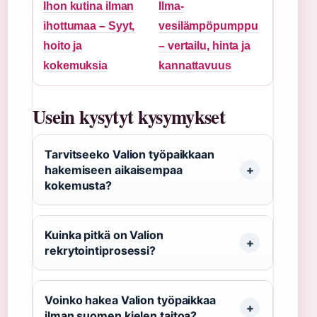
Ihon kutina ilman
Ilma-
ihottumaa – Syyt,
vesilämpöpumppu
hoito ja
– vertailu, hinta ja
kokemuksia
kannattavuus
Usein kysytyt kysymykset
Tarvitseeko Valion työpaikkaan
hakemiseen aikaisempaa
kokemusta?
Kuinka pitkä on Valion
rekrytointiprosessi?
Voinko hakea Valion työpaikkaa
ilman suomen kielen taitoa?