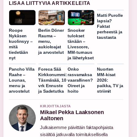
LISAA LIITTYVIA ARTIKKELEITA
Matti Purolle
lapsia?
Faktat
Roope
Berlin Döner
Snooker
perheestä ja
Nykäsen
Rauma –
tulokset
taustasta
kuolinsyy –
menu,
tänään –
mitä
aukioloajat
Livescore,
tiedetään
ja arvostelut
MM-turnaus
nyt
ja lähetykset
Pancho Villa
Foreca Sää
Onko
Nuorten
Raahe –
Kirkkonummi:
rasvamaksa
MM-kisat
Lounas,
Täsmäsää, 10
vaarallinen?
2026:
menu ja
vrk Ennuste
Oireet ja
paikka, TV ja
arvostelut
ja Sadetutka
hoito
striimit
KIRJOITTAJASTA
Mikael Pekka Laaksonen
Aaltonen
Julkaisemme päivittäin faktapohjaista
sisältöä jatkuvalla toimituksellisella