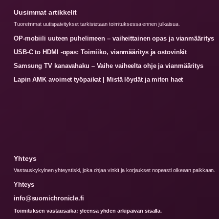
Uusimmat artikkelit
Tuoreimmat uutispaivitykset tarkistetaan toimituksessa ennen julkaisua.
OP-mobiili uuteen puhelimeen – vaiheittainen opas ja vianmääritys
USB-C to HDMI -opas: Toimiiko, vianmääritys ja ostovinkit
Samsung TV kanavahaku – Vaihe vaiheelta ohje ja vianmääritys
Lapin AMK avoimet työpaikat | Mistä löydät ja miten haet
Yhteys
Vastauskykyinen yhteystiski, joka ohjaa vinkit ja korjaukset nopeasti oikeaan paikkaan.
Yhteys
info@suomichronicle.fi
Toimituksen vastausaika: yleensa yhden arkipaivan sisalla.