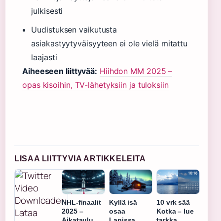
julkisesti
Uudistuksen vaikutusta
asiakastyytyväisyyteen ei ole vielä mitattu
laajasti
Aiheeseen liittyvää:
Hiihdon MM 2025 –
opas kisoihin, TV-lähetyksiin ja tuloksiin
LISAA LIITTYVIA ARTIKKELEITA
NHL-finaalit
Kyllä isä
10 vrk sää
2025 –
osaa
Kotka – lue
Aikataulu,
Lapissa
tarkka