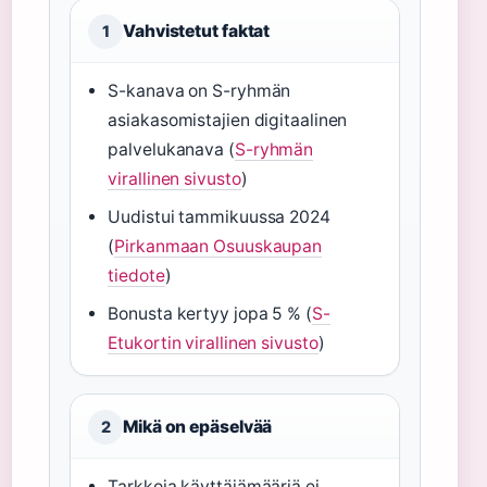
Vahvistetut faktat
1
S-kanava on S-ryhmän
asiakasomistajien digitaalinen
palvelukanava (
S-ryhmän
virallinen sivusto
)
Uudistui tammikuussa 2024
(
Pirkanmaan Osuuskaupan
tiedote
)
Bonusta kertyy jopa 5 % (
S-
Etukortin virallinen sivusto
)
Mikä on epäselvää
2
Tarkkoja käyttäjämääriä ei