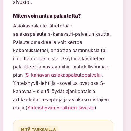
sivusto).
Miten voin antaa palautetta?
Asiakaspalaute lähetetään
asiakaspalaute.s-kanava.fi-palvelun kautta.
Palautelomakkeella voit kertoa
kokemuksistasi, ehdottaa parannuksia tai
ilmoittaa ongelmista. S-ryhmä käsittelee
palautteet ja vastaa niihin mahdollisimman
pian (
S-kanavan asiakaspalautepalvelu
).
Yhteishyvä-lehti ja -sovellus ovat osa S-
kanavaa – sieltä löydät ajankohtaisia
artikkeleita, reseptejä ja asiakasomistajien
etuja (
Yhteishyvän virallinen sivusto
).
MITÄ TARKKAILLA