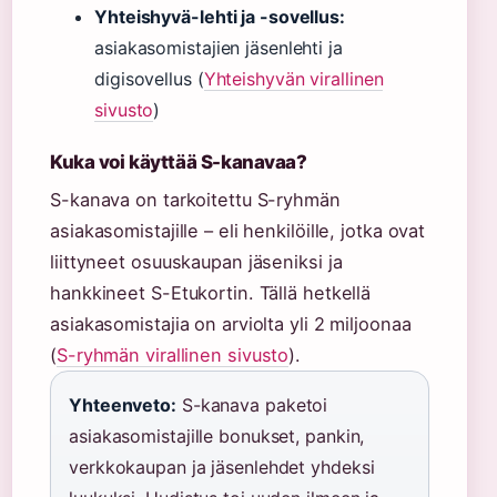
Yhteishyvä-lehti ja -sovellus:
asiakasomistajien jäsenlehti ja
digisovellus (
Yhteishyvän virallinen
sivusto
)
Kuka voi käyttää S-kanavaa?
S-kanava on tarkoitettu S-ryhmän
asiakasomistajille – eli henkilöille, jotka ovat
liittyneet osuuskaupan jäseniksi ja
hankkineet S-Etukortin. Tällä hetkellä
asiakasomistajia on arviolta yli 2 miljoonaa
(
S-ryhmän virallinen sivusto
).
Yhteenveto:
S-kanava paketoi
asiakasomistajille bonukset, pankin,
verkkokaupan ja jäsenlehdet yhdeksi