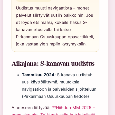
Uudistus muutti navigaatiota – monet
palvelut siirtyivät uusiin paikkoihin. Jos
et löydä etsimääsi, kokeile hakua S-
kanavan etusivulta tai katso
Pirkanmaan Osuuskaupan opasartikkeli,
joka vastaa yleisimpiin kysymyksiin.
Aikajana: S-kanavan uudistus
Tammikuu 2024:
S-kanava uudistui:
uusi käyttöliittymä, muutoksia
navigaatioon ja palveluiden sijoitteluun
(Pirkanmaan Osuuskaupan tiedote)
Aiheeseen liittyvää:
**Hiihdon MM 2025 –
opas kisoihin, TV-lähetyksiin ja tuloksiin**
·