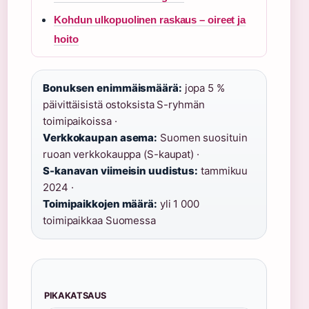
Kohdun ulkopuolinen raskaus – oireet ja
hoito
Bonuksen enimmäismäärä:
jopa 5 %
päivittäisistä ostoksista S-ryhmän
toimipaikoissa ·
Verkkokaupan asema:
Suomen suosituin
ruoan verkkokauppa (S-kaupat) ·
S-kanavan viimeisin uudistus:
tammikuu
2024 ·
Toimipaikkojen määrä:
yli 1 000
toimipaikkaa Suomessa
PIKAKATSAUS