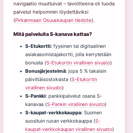
navigaatio muuttuivat – tavoitteena oli tuoda
palvelut helpommin löydettäviksi
(
Pirkanmaan Osuuskaupan tiedote
).
Mitä palveluita S-kanava kattaa?
S-Etukortti:
fyysinen tai digitaalinen
asiakasomistajakortti, jolla kerrytetään
bonusta (
S-Etukortin virallinen sivusto
)
Bonusjärjestelmä:
jopa 5 % takaisin
päivittäisostoksista (
S-Etukortin
virallinen sivusto
)
S-Pankki:
pankkipalvelut osana S-
kanavaa (
S-Pankin virallinen sivusto
)
S-kaupat-verkkokauppa:
Suomen
suosituin ruoan verkkokauppa (
S-
kaupat-verkkokaupan virallinen sivusto
)