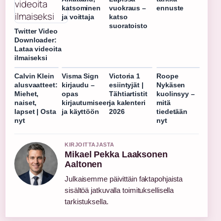
katsominen
vuokraus –
ennuste
ja voittaja
katso
suoratoisto
Twitter Video
Downloader:
Lataa videoita
ilmaiseksi
Calvin Klein
Visma Sign
Victoria 1
Roope
alusvaatteet:
kirjaudu –
esiintyjät |
Nykäsen
Miehet,
opas
Tähtiartistit
kuolinsyy –
naiset,
kirjautumiseen
ja kalenteri
mitä
lapset | Osta
ja käyttöön
2026
tiedetään
nyt
nyt
KIRJOITTAJASTA
Mikael Pekka Laaksonen
Aaltonen
Julkaisemme päivittäin faktapohjaista
sisältöä jatkuvalla toimituksellisella
tarkistuksella.