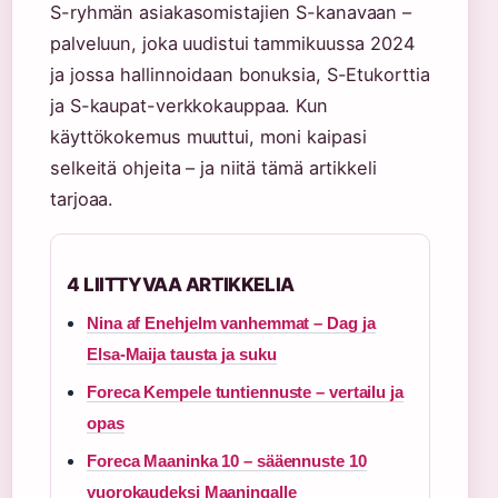
S-ryhmän asiakasomistajien S-kanavaan –
palveluun, joka uudistui tammikuussa 2024
ja jossa hallinnoidaan bonuksia, S-Etukorttia
ja S-kaupat-verkkokauppaa. Kun
käyttökokemus muuttui, moni kaipasi
selkeitä ohjeita – ja niitä tämä artikkeli
tarjoaa.
4 LIITTYVAA ARTIKKELIA
Nina af Enehjelm vanhemmat – Dag ja
Elsa-Maija tausta ja suku
Foreca Kempele tuntiennuste – vertailu ja
opas
Foreca Maaninka 10 – sääennuste 10
vuorokaudeksi Maaningalle