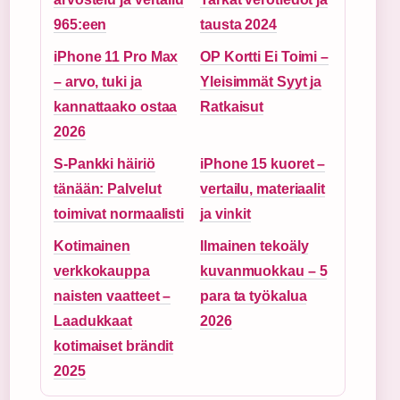
965:een
tausta 2024
iPhone 11 Pro Max
OP Kortti Ei Toimi –
– arvo, tuki ja
Yleisimmät Syyt ja
kannattaako ostaa
Ratkaisut
2026
S-Pankki häiriö
iPhone 15 kuoret –
tänään: Palvelut
vertailu, materiaalit
toimivat normaalisti
ja vinkit
Kotimainen
Ilmainen tekoäly
verkkokauppa
kuvanmuokkau – 5
naisten vaatteet –
para ta työkalua
Laadukkaat
2026
kotimaiset brändit
2025