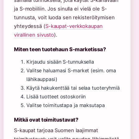
samalla tunnuksella, jota käytät S-kanavaan
ja S-mobiiliin. Jos sinulla ei vielä ole S-
tunnusta, voit luoda sen rekisteröitymisen
yhteydessä (
S-kaupat-verkkokaupan
virallinen sivusto
).
Miten teen tuotehaun S-marketissa?
Kirjaudu sisään S-tunnuksella
Valitse haluamasi S-market (esim. oma
lähikauppasi)
Käytä hakukenttää tai selaa tuoteryhmiä
Lisää tuotteet ostoskoriin
Valitse toimitustapa ja maksutapa
Mitkä ovat toimitustavat?
S-kaupat tarjoaa Suomen laajimmat