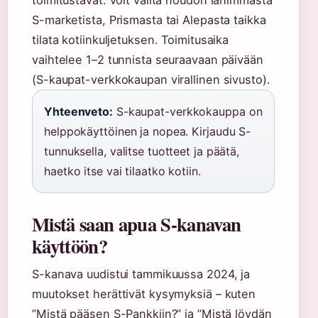
toimitustavat: voit valita noudon lähimmästä
S-marketista, Prismasta tai Alepasta taikka
tilata kotiinkuljetuksen. Toimitusaika
vaihtelee 1–2 tunnista seuraavaan päivään
(S-kaupat-verkkokaupan virallinen sivusto).
Yhteenveto:
S-kaupat-verkkokauppa on
helppokäyttöinen ja nopea. Kirjaudu S-
tunnuksella, valitse tuotteet ja päätä,
haetko itse vai tilaatko kotiin.
Mistä saan apua S-kanavan
käyttöön?
S-kanava uudistui tammikuussa 2024, ja
muutokset herättivät kysymyksiä – kuten
”Mistä pääsen S-Pankkiin?” ja ”Mistä löydän