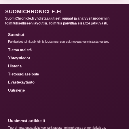
SUOMICHRONICLE.FI
SuomiChronicle.fi yhdistaa uutiset, oppaat ja analyysit moderniin
toimitukselliseen layoutiin. Toimitus paivittaa sisaltoa jatkuvasti.
Suositut
Paivittaiset toimitusbriefit ja luottamusresurssit nopeaa varmistusta varten.
Tietoa meistä
Yhteystiedot
Historia
Tietosuojaseloste
Evästekäytäntö
Uutiskirje
Uusimmat artikkelit
Tuoreimmat uutispaivitykset tarkistetaan toimituksessa ennen julkaisua.