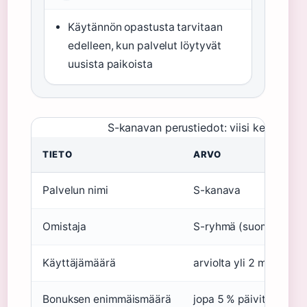
Käytännön opastusta tarvitaan
edelleen, kun palvelut löytyvät
uusista paikoista
S-kanavan perustiedot: viisi keskeistä 
TIETO
ARVO
Palvelun nimi
S-kanava
Omistaja
S-ryhmä (suomalainen
Käyttäjämäärä
arviolta yli 2 miljoona
Bonuksen enimmäismäärä
jopa 5 % päivittäisosto