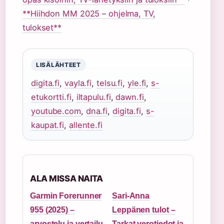
**Hiihdon MM 2025 – ohjelma, TV,
tulokset**
LISÄLÄHTEET
digita.fi
,
vayla.fi
,
telsu.fi
,
yle.fi
,
s-
etukortti.fi
,
iltapulu.fi
,
dawn.fi
,
youtube.com
,
dna.fi
,
digita.fi
,
s-
kaupat.fi
,
allente.fi
ALA MISSA NAITA
Garmin Forerunner
Sari-Anna
955 (2025) –
Leppänen tulot –
arvostelu ja vertailu
Tarkat verotiedot ja