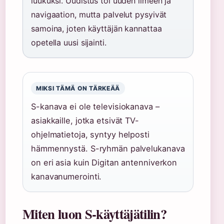
luukuksi. Uudistus toi uuden ilmeen ja
navigaation, mutta palvelut pysyivät
samoina, joten käyttäjän kannattaa
opetella uusi sijainti.
MIKSI TÄMÄ ON TÄRKEÄÄ
S-kanava ei ole televisiokanava –
asiakkaille, jotka etsivät TV-
ohjelmatietoja, syntyy helposti
hämmennystä. S-ryhmän palvelukanava
on eri asia kuin Digitan antenniverkon
kanavanumerointi.
Miten luon S-käyttäjätilin?