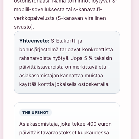
ostohistoriaasi. Nämä toiminnot löytyvät S-
mobiili-sovelluksesta tai s-kanava.fi-
verkkopalvelusta (S-kanavan virallinen
sivusto).
Yhteenveto:
S-Etukortti ja
bonusjärjestelmä tarjoavat konkreettista
rahanarvoista hyötyä. Jopa 5 % takaisin
päivittäistavaroista on merkittävä etu –
asiakasomistajan kannattaa muistaa
käyttää korttia jokaisella ostoskerralla.
THE UPSHOT
Asiakasomistaja, joka tekee 400 euron
päivittäistavaraostokset kuukaudessa