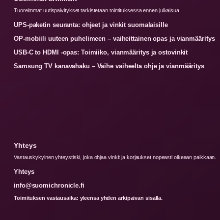
Tuoreimmat uutispaivitykset tarkistetaan toimituksessa ennen julkaisua.
UPS-paketin seuranta: ohjeet ja vinkit suomalaisille
OP-mobiili uuteen puhelimeen – vaiheittainen opas ja vianmääritys
USB-C to HDMI -opas: Toimiiko, vianmääritys ja ostovinkit
Samsung TV kanavahaku – Vaihe vaiheelta ohje ja vianmääritys
Yhteys
Vastauskykyinen yhteystiski, joka ohjaa vinkit ja korjaukset nopeasti oikeaan paikkaan.
Yhteys
info@suomichronicle.fi
Toimituksen vastausaika: yleensa yhden arkipaivan sisalla.