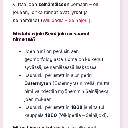
viittaa joen
seinämäiseen
uomaan – eli
jokeen, jonka rannat ovat jyrkät ja
seinämäiset (
Wikipedia – Seinäjoki
).
Mistähän joki Seinäjoki on saanut
nimensä?
Joen nimi on peräisin sen
geomorfologiasta: uoma on kulkenut
syvässä, seinämäisessä laaksossa.
Kaupunki perustettiin alun perin
Östermyran
(Östermyra) nimellä, mutta
nimi vaihdettiin myöhemmin Seinäjoeksi
joen mukaan.
Kaupunki perustettiin
1868
ja siitä tuli
kauppala
1960
(Wikipedia – Seinäjoki).
Miten tämä vaikuttaa:
Nimen alkuperä