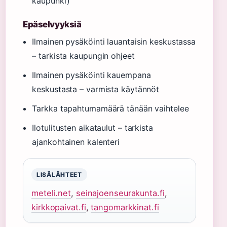
kaupunki)
Epäselvyyksiä
Ilmainen pysäköinti lauantaisin keskustassa
– tarkista kaupungin ohjeet
Ilmainen pysäköinti kauempana
keskustasta – varmista käytännöt
Tarkka tapahtumamäärä tänään vaihtelee
Ilotulitusten aikataulut – tarkista
ajankohtainen kalenteri
LISÄLÄHTEET
meteli.net
,
seinajoenseurakunta.fi
,
kirkkopaivat.fi
,
tangomarkkinat.fi