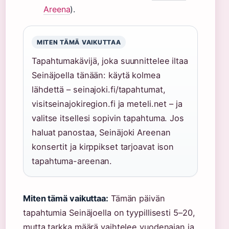
Areena
).
MITEN TÄMÄ VAIKUTTAA
Tapahtumakävijä, joka suunnittelee iltaa
Seinäjoella tänään: käytä kolmea
lähdettä – seinajoki.fi/tapahtumat,
visitseinajokiregion.fi ja meteli.net – ja
valitse itsellesi sopivin tapahtuma. Jos
haluat panostaa, Seinäjoki Areenan
konsertit ja kirppikset tarjoavat ison
tapahtuma-areenan.
Miten tämä vaikuttaa:
Tämän päivän
tapahtumia Seinäjoella on tyypillisesti 5–20,
mutta tarkka määrä vaihtelee vuodenajan ja