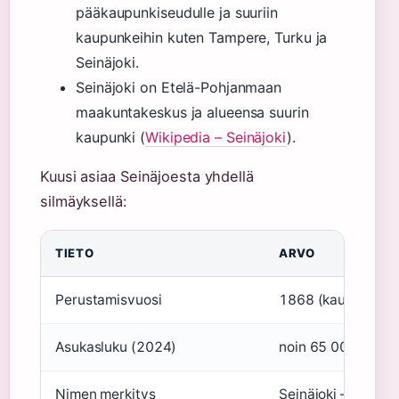
pääkaupunkiseudulle ja suuriin
kaupunkeihin kuten Tampere, Turku ja
Seinäjoki.
Seinäjoki on Etelä-Pohjanmaan
maakuntakeskus ja alueensa suurin
kaupunki (
Wikipedia – Seinäjoki
).
Kuusi asiaa Seinäjoesta yhdellä
silmäyksellä:
TIETO
ARVO
Perustamisvuosi
1868 (kauppala 1
Asukasluku (2024)
noin 65 000
Nimen merkitys
Seinäjoki – seinäm