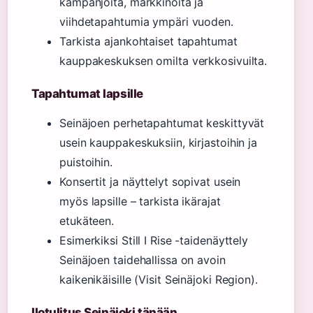
kampanjoita, markkinoita ja
viihdetapahtumia ympäri vuoden.
Tarkista ajankohtaiset tapahtumat
kauppakeskuksen omilta verkkosivuilta.
Tapahtumat lapsille
Seinäjoen perhetapahtumat keskittyvät
usein kauppakeskuksiin, kirjastoihin ja
puistoihin.
Konsertit ja näyttelyt sopivat usein
myös lapsille – tarkista ikärajat
etukäteen.
Esimerkiksi Still I Rise -taidenäyttely
Seinäjoen taidehallissa on avoin
kaikenikäisille (Visit Seinäjoki Region).
Ilotulitus Seinäjoki tänään