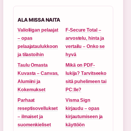
ALA MISSA NAITA
Valioliigan pelaajat
F-Secure Total –
– opas
arvostelu, hinta ja
pelaajataulukkoon
vertailu – Onko se
ja tilastoihin
hyvä
Taulu Omasta
Mikä on PDF-
Kuvasta – Canvas,
lukija? Tarvitseeko
Alumiini ja
sitä puhelimeen tai
Kokemukset
PC:lle?
Parhaat
Visma Sign
reseptisovellukset
kirjaudu – opas
– ilmaiset ja
kirjautumiseen ja
suomenkieliset
käyttöön