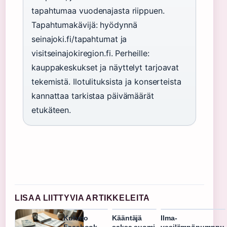
tapahtumaa vuodenajasta riippuen.
Tapahtumakävijä: hyödynnä
seinajoki.fi/tapahtumat ja
visitseinajokiregion.fi. Perheille:
kauppakeskukset ja näyttelyt tarjoavat
tekemistä. Ilotulituksista ja konserteista
kannattaa tarkistaa päivämäärät
etukäteen.
LISAA LIITTYVIA ARTIKKELEITA
Kuhmo
Kääntäjä
Ilma-