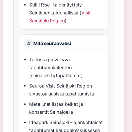
Still I Rise -taidenäyttely
Seinäjoen taidehallissa (
Visit
Seinäjoki Region
)
Mitä seuraavaksi
4
Tarkista päivittyvä
tapahtumakalenteri
(seinajoki.fi/tapahtumat)
Seuraa Visit Seinäjoki Region -
sivustoa uusista tapahtumista
Meteli.net listaa keikat ja
konsertit Seinäjoella
Ideapark Seinäjoki – ajankohtaiset
tapahtumat kauppakeskuksessa