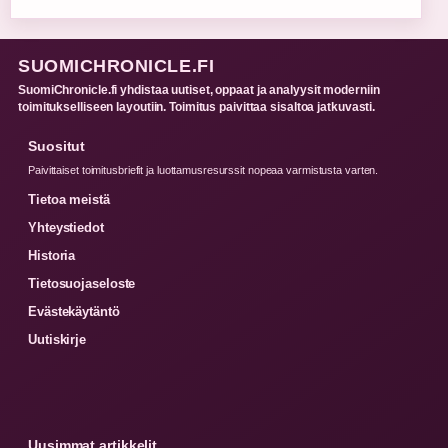
SUOMICHRONICLE.FI
SuomiChronicle.fi yhdistaa uutiset, oppaat ja analyysit moderniin
toimitukselliseen layoutiin. Toimitus paivittaa sisaltoa jatkuvasti.
Suositut
Paivittaiset toimitusbriefit ja luottamusresurssit nopeaa varmistusta varten.
Tietoa meistä
Yhteystiedot
Historia
Tietosuojaseloste
Evästekäytäntö
Uutiskirje
Uusimmat artikkelit