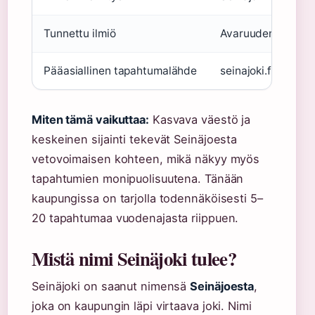
Tunnettu ilmiö
Avaruuden pääkau
Pääasiallinen tapahtumalähde
seinajoki.fi/tapah
Miten tämä vaikuttaa:
Kasvava väestö ja
keskeinen sijainti tekevät Seinäjoesta
vetovoimaisen kohteen, mikä näkyy myös
tapahtumien monipuolisuutena. Tänään
kaupungissa on tarjolla todennäköisesti 5–
20 tapahtumaa vuodenajasta riippuen.
Mistä nimi Seinäjoki tulee?
Seinäjoki on saanut nimensä
Seinäjoesta
,
joka on kaupungin läpi virtaava joki. Nimi