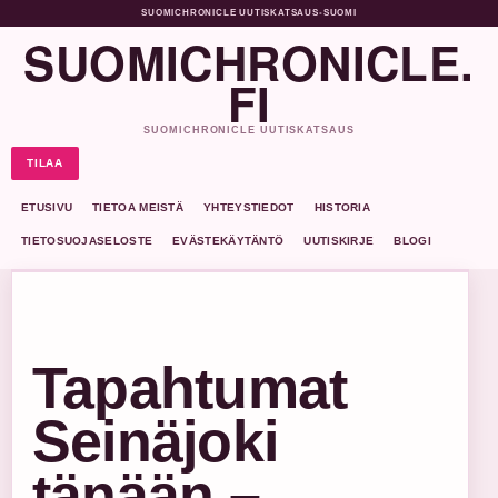
SUOMICHRONICLE UUTISKATSAUS
•
SUOMI
SUOMICHRONICLE.
FI
SUOMICHRONICLE UUTISKATSAUS
TILAA
ETUSIVU
TIETOA MEISTÄ
YHTEYSTIEDOT
HISTORIA
TIETOSUOJASELOSTE
EVÄSTEKÄYTÄNTÖ
UUTISKIRJE
BLOGI
Tapahtumat
Seinäjoki
tänään –