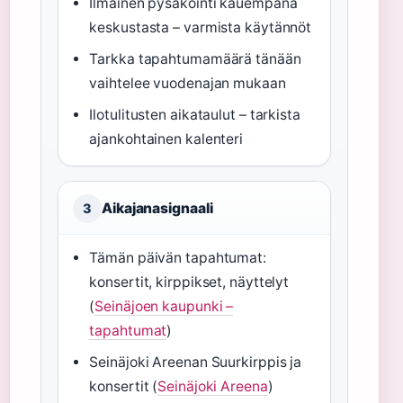
Ilmainen pysäköinti kauempana
keskustasta – varmista käytännöt
Tarkka tapahtumamäärä tänään
vaihtelee vuodenajan mukaan
Ilotulitusten aikataulut – tarkista
ajankohtainen kalenteri
Aikajanasignaali
3
Tämän päivän tapahtumat:
konsertit, kirppikset, näyttelyt
(
Seinäjoen kaupunki –
tapahtumat
)
Seinäjoki Areenan Suurkirppis ja
konsertit (
Seinäjoki Areena
)