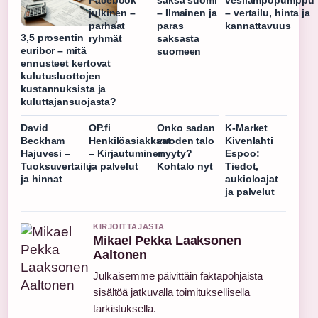
Facebook
saksa suomi
vesilämpöpumppu
julkinen –
– Ilmainen ja
– vertailu, hinta ja
parhaat
paras
kannattavuus
3,5 prosentin
ryhmät
saksasta
euribor – mitä
suomeen
ennusteet kertovat
kulutusluottojen
kustannuksista ja
kuluttajansuojasta?
David
OP.fi
Onko sadan
K-Market
Beckham
Henkilöasiakkaat
vuoden talo
Kivenlahti
Hajuvesi –
– Kirjautuminen
myyty?
Espoo:
Tuoksuvertailu
ja palvelut
Kohtalo nyt
Tiedot,
ja hinnat
aukioloajat
ja palvelut
KIRJOITTAJASTA
Mikael Pekka Laaksonen
Aaltonen
Julkaisemme päivittäin faktapohjaista
sisältöä jatkuvalla toimituksellisella
tarkistuksella.