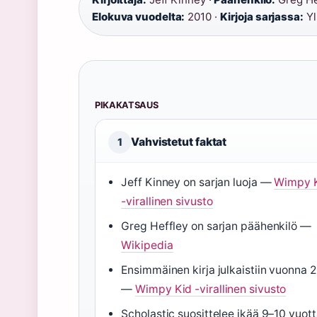
Elokuva vuodelta:
2010 ·
Kirjoja sarjassa:
Yl
PIKAKATSAUS
Vahvistetut faktat
1
Jeff Kinney on sarjan luoja —
Wimpy 
-virallinen sivusto
Greg Heffley on sarjan päähenkilö —
Wikipedia
Ensimmäinen kirja julkaistiin vuonna 
—
Wimpy Kid -virallinen sivusto
Scholastic suosittelee ikää 9–10 vuot