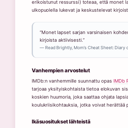
erikoistunut ressurssi) toteaa, että monet
ulkopuolella lukevat ja keskustelevat kirjoist
“Monet lapset sarjan varsinaisen kohde
kirjoista aktiivisesti.”
— Read Brightly, Mom’s Cheat Sheet: Diary 
Vanhempien arvostelut
IMDb:n vanhemmille suunnattu opas
IMDb P
tarjoaa yksityiskohtaista tietoa elokuvan s
koskien huumoria, joka saattaa ohjata lapsi
koulukriisikohtauksia, jotka voivat herättää 
Ikäsuositukset lähteistä