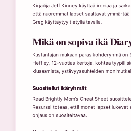
Kirjailija Jeff Kinney käyttää ironiaa ja sark
että nuoremmat lapset saattavat ymmärtää hu
Greg käyttäytyy tietyllä tavalla.
Mikä on sopiva ikä Diary
Kustantajan mukaan paras kohderyhmä on 9–
Heffley, 12-vuotias kertoja, kohtaa tyypillis
kiusaamista, ystävyyssuhteiden monimutkai
Suositellut ikäryhmät
Read Brightly Mom’s Cheat Sheet suosittelee 
Resurssi toteaa, että monet lapset lukeva
ohjaus on suositeltavaa.