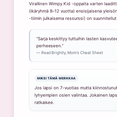
Virallinen Wimpy Kid -oppaita varten laaditt
(ikäryhmä 8–12 vuotta) ensisijaisena yleis
-tiimin julkaisema ressurssi) on suunnitellut 
“Sarja keskittyy tuttuihin lasten kasvut
perheeseen.”
— Read Brightly, Mom’s Cheat Sheet
MIKSI TÄMÄ MERKKAA
Jos lapsi on 7-vuotias mutta kiinnostunu
lyhyempien osien valintaa. Jokainen laps
ratkaisee.