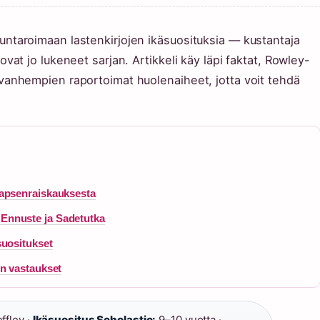
ntaroimaan lastenkirjojen ikäsuosituksia — kustantaja
at jo lukeneet sarjan. Artikkeli käy läpi faktat, Rowley-
vanhempien raportoimat huolenaiheet, jotta voit tehdä
lapsenraiskauksesta
Ennuste ja Sadetutka
suositukset
un vastaukset
ffley ·
Ikäsuositus Scholastic:
9–10 vuotta ·