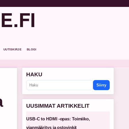
E.FI
UUTISKIRJE
BLOGI
HAKU
Siirry
a
UUSIMMAT ARTIKKELIT
USB-C to HDMI -opas: Toimiiko,
vianmääritys ja ostovinkit