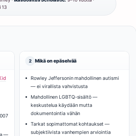
i 13
Mikä on epäselvää
2
Kid
Rowley Jeffersonin mahdollinen autismi
— ei virallista vahvistusta
Mahdollinen LGBTQ-sisältö —
keskustelua käydään mutta
dokumentointia vähän
2007
Tarkat sopimattomat kohtaukset —
subjektiivista vanhempien arviointia
ta —