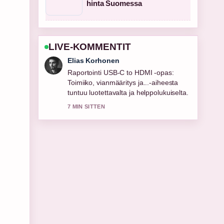
hinta Suomessa
LIVE-KOMMENTIT
Noora Niemi
Vahvaa tarkistustyota liittyen Samsung
TV kanavahaku – Vaihe vaiheelta
ohje.... Useampien medioiden tulisi
kirjoittaa nain.
9 MIN SITTEN