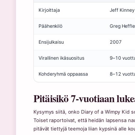
Kirjoittaja
Jeff Kinney
Päähenkilö
Greg Heffl
Ensijulkaisu
2007
Virallinen ikäsuositus
9–10 vuott
Kohderyhmä oppaassa
8–12 vuotta
Pitäisikö 7-vuotiaan lu
Kysymys siitä, onko Diary of a Wimpy Kid so
Toiset raportoivat, että heidän lapsensa naut
pitävät tiettyjä teemoja liian kypsinä alle kou