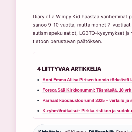
Diary of a Wimpy Kid haastaa vanhemmat pu
sanoo 9–10 vuotta, mutta monet 7-vuotiaat ov
autismispekulaatiot, LGBTQ-kysymykset ja 
tietoon perustuvan päätöksen.
4 LIITTYVAA ARTIKKELIA
Anni Emma Aliisa Pirisen tuomio törkeästä 
Foreca Sää Kirkkonummi: Täsmäsää, 10 vrk 
Parhaat koodausfoorumit 2025 – vertailu ja 
K-ryhmä/ratkaisut: Pirkka-ristikon ja sudok
Kirjoittaja:
Jeff Kinney ·
Päähenkilö:
Greg He