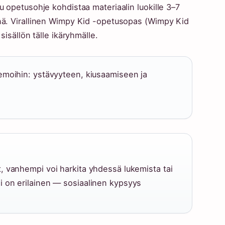
u opetusohje kohdistaa materiaalin luokille 3–7
önä. Virallinen Wimpy Kid -opetusopas (Wimpy Kid
sisällön tälle ikäryhmälle.
eemoihin: ystävyyteen, kiusaamiseen ja
t, vanhempi voi harkita yhdessä lukemista tai
i on erilainen — sosiaalinen kypsyys