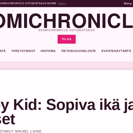
Siirry
SUOMICHRONICLE UUTISKATSAUS
•
SUOMI
MICHRONICL
SUOMICHRONICLE UUTISKATSAUS
TILAA
ISTÄ
YHTEYSTIEDOT
HISTORIA
TIETOSUOJASELOSTE
EVÄSTEKÄYTÄNTÖ
y Kid: Sopiva ikä j
set
ISTANUT MIKAEL LAINE