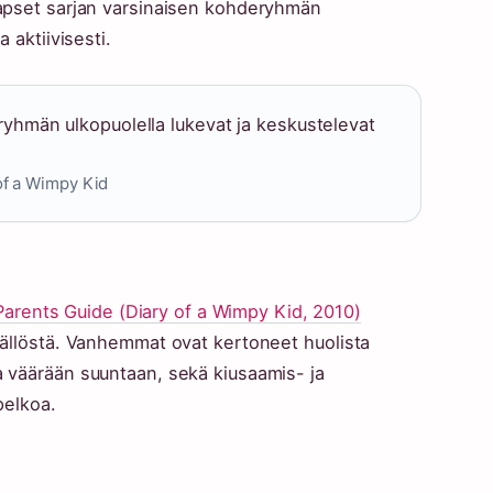
 lapset sarjan varsinaisen kohderyhmän
a aktiivisesti.
ryhmän ulkopuolella lukevat ja keskustelevat
of a Wimpy Kid
arents Guide (Diary of a Wimpy Kid, 2010)
isällöstä. Vanhemmat ovat kertoneet huolista
a väärään suuntaan, sekä kiusaamis- ja
pelkoa.