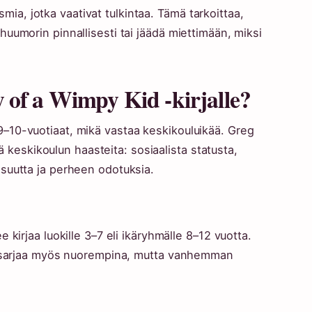
asmia, jotka vaativat tulkintaa. Tämä tarkoittaa,
umorin pinnallisesti tai jäädä miettimään, miksi
 of a Wimpy Kid -kirjalle?
10-vuotiaat, mikä vastaa keskikouluikää. Greg
iä keskikoulun haasteita: sosiaalista statusta,
suutta ja perheen odotuksia.
kirjaa luokille 3–7 eli ikäryhmälle 8–12 vuotta.
t sarjaa myös nuorempina, mutta vanhemman