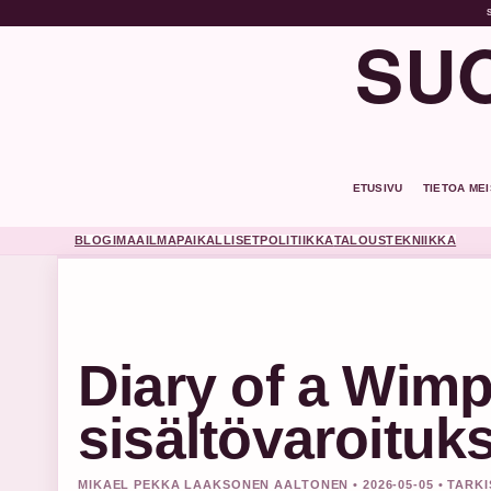
SUO
ETUSIVU
TIETOA ME
BLOGI
MAAILMA
PAIKALLISET
POLITIIKKA
TALOUS
TEKNIIKKA
Diary of a Wimp
sisältövaroituk
MIKAEL PEKKA LAAKSONEN AALTONEN • 2026-05-05 • TARK