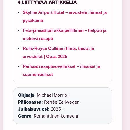
4 LIITTYVAA ARTIKKELIA
Skyline Airport Hotel – arvostelu, hinnat ja
pysäköinti
Feta-pinaattipiirakka pellillinen – helppo ja
mehevä resepti
Rolls-Royce Cullinan hinta, tiedot ja
arvostelut | Opas 2025
Parhaat reseptisovellukset – ilmaiset ja
suomenkieliset
Ohjaaja:
Michael Morris ·
Pääosassa:
Renée Zellweger ·
Julkaisuvuosi:
2025 ·
Genre:
Romanttinen komedia