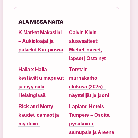
ALA MISSA NAITA
K Market Makasiini
Calvin Klein
– Aukioloajat ja
alusvaatteet:
palvelut Kuopiossa
Miehet, naiset,
lapset | Osta nyt
Halla x Halla –
Torstain
kestävät uimapuvut
murhakerho
ja myymälä
elokuva (2025) –
Helsingissä
näyttelijät ja juoni
Rick and Morty -
Lapland Hotels
kaudet, cameot ja
Tampere – Osoite,
mysteerit
pysäköinti,
aamupala ja Areena