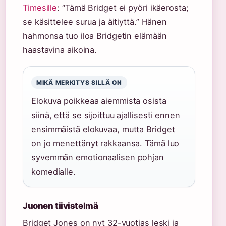
Timesille
: “Tämä Bridget ei pyöri ikäerosta;
se käsittelee surua ja äitiyttä.” Hänen
hahmonsa tuo iloa Bridgetin elämään
haastavina aikoina.
MIKÄ MERKITYS SILLÄ ON
Elokuva poikkeaa aiemmista osista
siinä, että se sijoittuu ajallisesti ennen
ensimmäistä elokuvaa, mutta Bridget
on jo menettänyt rakkaansa. Tämä luo
syvemmän emotionaalisen pohjan
komedialle.
Juonen tiivistelmä
Bridget Jones on nyt 32-vuotias leski ja