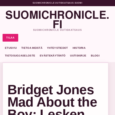
SUOMICHRONICLE UUTISKATSAUS
•
SUOMI
SUOMICHRONICLE.
FI
SUOMICHRONICLE UUTISKATSAUS
TILAA
ETUSIVU
TIETOA MEISTÄ
YHTEYSTIEDOT
HISTORIA
TIETOSUOJASELOSTE
EVÄSTEKÄYTÄNTÖ
UUTISKIRJE
BLOGI
Bridget Jones
Mad About the
Boy: Lesken