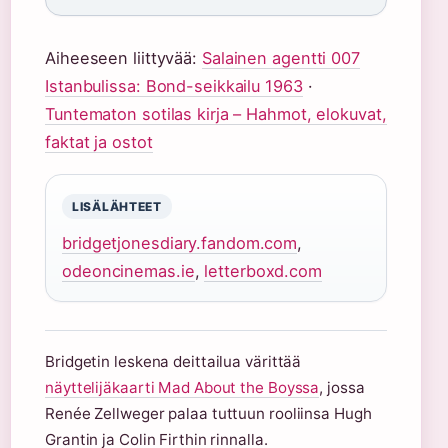
Aiheeseen liittyvää:
Salainen agentti 007
Istanbulissa: Bond-seikkailu 1963
·
Tuntematon sotilas kirja – Hahmot, elokuvat,
faktat ja ostot
LISÄLÄHTEET
bridgetjonesdiary.fandom.com
,
odeoncinemas.ie
,
letterboxd.com
Bridgetin leskena deittailua värittää
näyttelijäkaarti Mad About the Boyssa
, jossa
Renée Zellweger palaa tuttuun rooliinsa Hugh
Grantin ja Colin Firthin rinnalla.