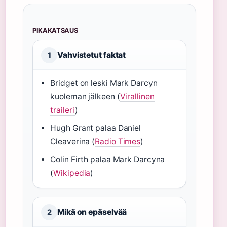
PIKAKATSAUS
Vahvistetut faktat
1
Bridget on leski Mark Darcyn
kuoleman jälkeen (
Virallinen
traileri
)
Hugh Grant palaa Daniel
Cleaverina (
Radio Times
)
Colin Firth palaa Mark Darcyna
(
Wikipedia
)
Mikä on epäselvää
2