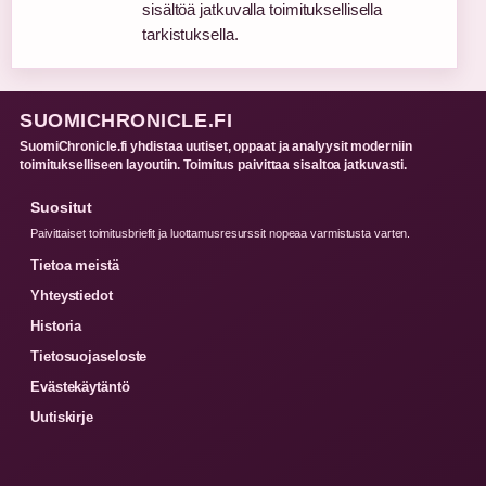
sisältöä jatkuvalla toimituksellisella
tarkistuksella.
SUOMICHRONICLE.FI
SuomiChronicle.fi yhdistaa uutiset, oppaat ja analyysit moderniin
toimitukselliseen layoutiin. Toimitus paivittaa sisaltoa jatkuvasti.
Suositut
Paivittaiset toimitusbriefit ja luottamusresurssit nopeaa varmistusta varten.
Tietoa meistä
Yhteystiedot
Historia
Tietosuojaseloste
Evästekäytäntö
Uutiskirje