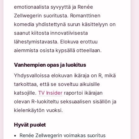
emotionaalista syvyyttä ja Renée
Zellwegerin suoritusta. Romanttinen
komedia yhdistettynä surun käsittelyyn on
saanut kiitosta innovatiivisesta
lähestymistavasta. Elokuva erottuu
aiemmista osista kypsällä otteellaan.
Vanhempien opas ja luokitus
Yhdysvalloissa elokuvan ikäraja on R, mikä
tarkoittaa, että se soveltuu aikuisille
katsojille.
TV Insider
raportoi ikärajan
olevan R-luokiteltu seksuaalisen sisällön ja
kielenkäytön vuoksi.
Hyvät puolet
Renée Zellwegerin voimakas suoritus