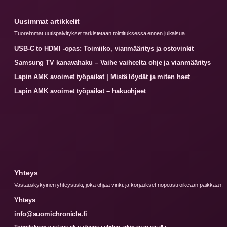
Uusimmat artikkelit
Tuoreimmat uutispaivitykset tarkistetaan toimituksessa ennen julkaisua.
USB-C to HDMI -opas: Toimiiko, vianmääritys ja ostovinkit
Samsung TV kanavahaku – Vaihe vaiheelta ohje ja vianmääritys
Lapin AMK avoimet työpaikat | Mistä löydät ja miten haet
Lapin AMK avoimet työpaikat – hakuohjeet
Yhteys
Vastauskykyinen yhteystiski, joka ohjaa vinkit ja korjaukset nopeasti oikeaan paikkaan.
Yhteys
info@suomichronicle.fi
Toimituksen vastausaika: yleensa yhden arkipaivan sisalla.