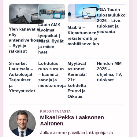
PGA Tourin
tulostaulukko
2026 – Live-
Lapin AMK
tulokset ja
Mail.ru –
Ylen kanavat ei
avoimet
seuranta
Kirjautuminen,
näy
työpaikat |
rekisteröinti ja
antenniverkossa
Mistä löydät
mobiilisovellus
– Syyt ja
ja miten
ratkaisut
haet
S-market
Lohdutus
Myytävät
Hiihdon MM
Lauritsala –
runo suruun
asunnot
2025 –
Aukioloajat,
– kauniita
Kerimäki:
ohjelma, TV,
Tarjoukset
sanoja ja
21+
tulokset
ja
muistorunoja
kohdetta
Yhteystiedot
Etuovi ja
Oikotie
KIRJOITTAJASTA
Mikael Pekka Laaksonen
Aaltonen
Julkaisemme päivittäin faktapohjaista