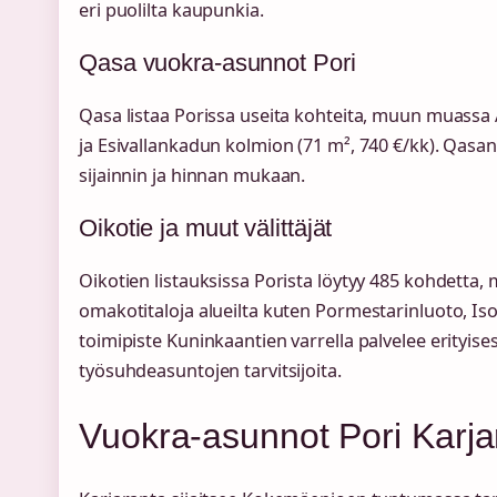
eri puolilta kaupunkia.
Qasa vuokra-asunnot Pori
Qasa listaa Porissa useita kohteita, muun muassa 
ja Esivallankadun kolmion (71 m², 740 €/kk). Qasan 
sijainnin ja hinnan mukaan.
Oikotie ja muut välittäjät
Oikotien listauksissa Porista löytyy 485 kohdetta, 
omakotitaloja alueilta kuten Pormestarinluoto, Iso
toimipiste Kuninkaantien varrella palvelee erityisest
työsuhdeasuntojen tarvitsijoita.
Vuokra-asunnot Pori Karja