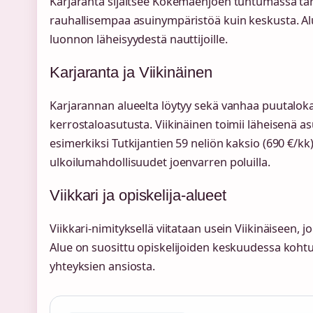
Karjaranta sijaitsee Kokemäenjoen tuntumassa tar
rauhallisempaa asuinympäristöä kuin keskusta. Alue 
luonnon läheisyydestä nauttijoille.
Karjaranta ja Viikinäinen
Karjarannan alueelta löytyy sekä vanhaa puutaloka
kerrostaloasutusta. Viikinäinen toimii läheisenä a
esimerkiksi Tutkijantien 59 neliön kaksio (690 €/kk)
ulkoilumahdollisuudet joenvarren poluilla.
Viikkari ja opiskelija-alueet
Viikkari-nimityksellä viitataan usein Viikinäiseen, jo
Alue on suosittu opiskelijoiden keskuudessa kohtu
yhteyksien ansiosta.