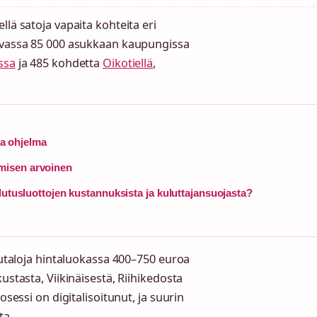
lä satoja vapaita kohteita eri
sevassa 85 000 asukkaan kaupungissa
ssa
ja 485 kohdetta
Oikotiellä
,
ja ohjelma
misen arvoinen
lutusluottojen kustannuksista ja kuluttajansuojasta?
puutaloja hintaluokassa 400–750 euroa
ustasta, Viikinäisestä, Riihikedosta
osessi on digitalisoitunut, ja suurin
ta.