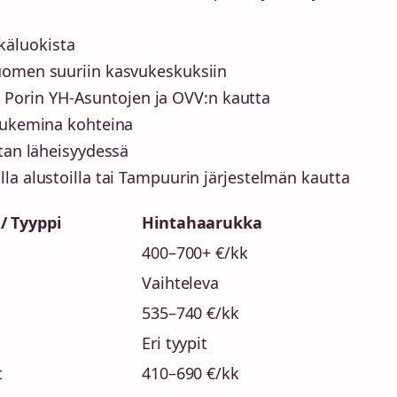
 ikäluokista
uomen suuriin kasvukeskuksiin
ita Porin YH-Asuntojen ja OVV:n kautta
 tukemina kohteina
stan läheisyydessä
la alustoilla tai Tampuurin järjestelmän kautta
/ Tyyppi
Hintahaarukka
400–700+ €/kk
Vaihteleva
535–740 €/kk
Eri tyypit
t
410–690 €/kk