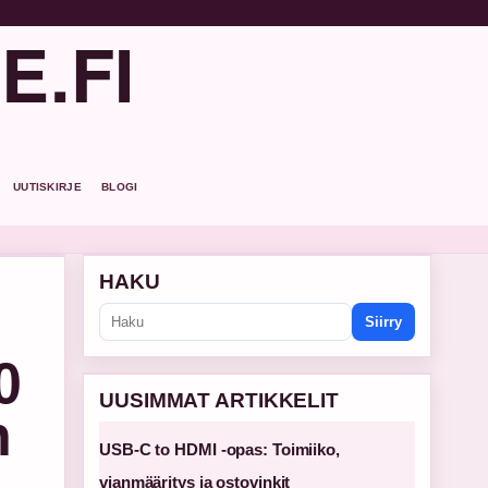
E.FI
UUTISKIRJE
BLOGI
HAKU
Siirry
0
UUSIMMAT ARTIKKELIT
n
USB-C to HDMI -opas: Toimiiko,
vianmääritys ja ostovinkit