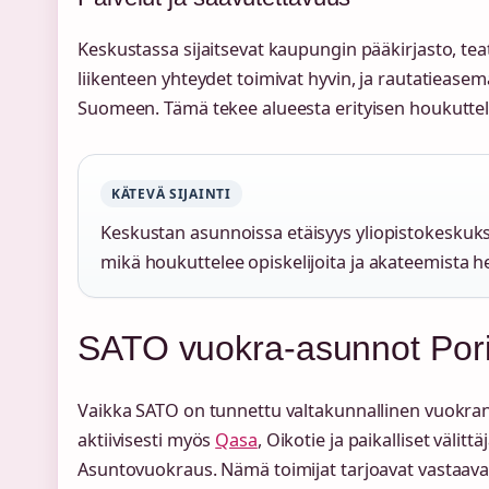
Keskustassa sijaitsevat kaupungin pääkirjasto, teat
liikenteen yhteydet toimivat hyvin, ja rautatiease
Suomeen. Tämä tekee alueesta erityisen houkuttel
KÄTEVÄ SIJAINTI
Keskustan asunnoissa etäisyys yliopistokeskuks
mikä houkuttelee opiskelijoita ja akateemista h
SATO vuokra-asunnot Por
Vaikka SATO on tunnettu valtakunnallinen vuokrana
aktiivisesti myös
Qasa
, Oikotie ja paikalliset välitt
Asuntovuokraus. Nämä toimijat tarjoavat vastaava