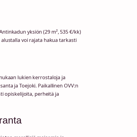
Antinkadun yksiön (29 m², 535 €/kk)
alustalla voi rajata hakua tarkasti
mukaan lukien kerrostaloja ja
santa ja Toejoki. Paikallinen OVV:n
i opiskelijoita, perheitä ja
ranta