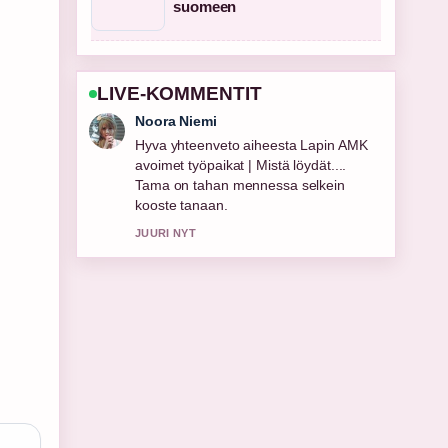
suomeen
LIVE-KOMMENTIT
Oskari Lehtinen
Seuraan USB-C to HDMI -opas:
Toimiiko, vianmääritys ja...-lahetysta
tarkasti – arvostan tasapainoista
savyja.
3 MIN SITTEN