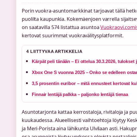
Porin vuokra-asuntomarkkinat tarjoavat tällä hetkel
puolilta kaupunkia. Kokemäenjoen varrella sijait
on saatavilla 574 listattua asuntoa
Vuokraovi.comi
kertovat suurimmat vuokravälitysplatformit.
4 LIITTYVAA ARTIKKELIA
Kärpät peli tänään – Ei ottelua 30.3.2026, tulokset 
Xbox One S vuonna 2025 – Onko se edelleen osta
3,5 prosentin euribor – mitä ennusteet kertovat ku
Finnair lentäjä palkka – paljonko lentäjä tienaa
Asuntotarjonta kattaa kerrostaloja, rivitaloja ja 
kuukaudessa. Alueellisesti vaihtoehtoja löytyy Kesk
ja Meri-Porista aina lähikunta Ulvilaan asti. Hakupr
osa asunnoista löytyy verkossa olevista portaalieis