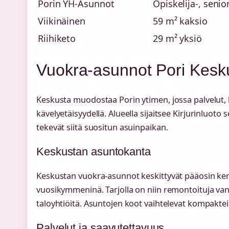
Porin YH-Asunnot
Opiskelija-, senio
Viikinäinen
59 m² kaksio
Riihiketo
29 m² yksiö
Vuokra-asunnot Pori Kesk
Keskusta muodostaa Porin ytimen, jossa palvelut, k
kävelyetäisyydellä. Alueella sijaitsee Kirjurinluot
tekevät siitä suositun asuinpaikan.
Keskustan asuntokanta
Keskustan vuokra-asunnot keskittyvät pääosin kerr
vuosikymmeninä. Tarjolla on niin remontoituja van
taloyhtiöitä. Asuntojen koot vaihtelevat kompaktei
Palvelut ja saavutettavuus