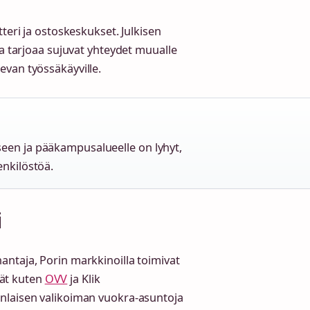
teri ja ostoskeskukset. Julkisen
ma tarjoaa sujuvat yhteydet muualle
evan työssäkäyville.
een ja pääkampusalueelle on lyhyt,
enkilöstöä.
i
ntaja, Porin markkinoilla toimivat
äjät kuten
OVV
ja Klik
nlaisen valikoiman vuokra-asuntoja