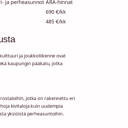
ri- ja perheasunnot
ARA-hinnat
690 €/kk
485 €/kk
usta
ulttuuri ja joukkoliikenne ovat
o sekä kaupungin pääkatu, jotka
ostaloihin, jotka on rakennettu eri
hoja kivitaloja kuin uudempia
sta yksiöistä perheasuntoihin.