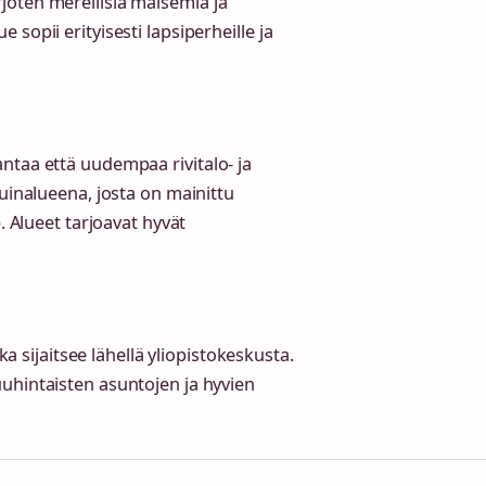
joten merellisiä maisemia ja
sopii erityisesti lapsiperheille ja
ntaa että uudempaa rivitalo- ja
suinalueena, josta on mainittu
. Alueet tarjoavat hyvät
ka sijaitsee lähellä yliopistokeskusta.
uhintaisten asuntojen ja hyvien