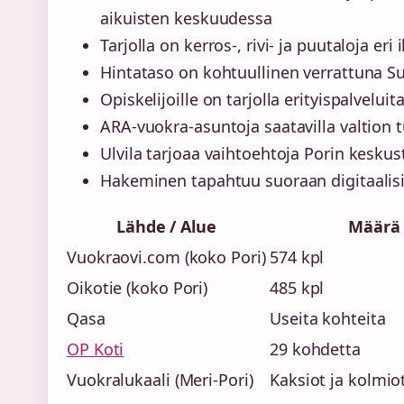
aikuisten keskuudessa
Tarjolla on kerros-, rivi- ja puutaloja eri
Hintataso on kohtuullinen verrattuna S
Opiskelijoille on tarjolla erityispalvelu
ARA-vuokra-asuntoja saatavilla valtion
Ulvila tarjoaa vaihtoehtoja Porin kesku
Hakeminen tapahtuu suoraan digitaalisil
Lähde / Alue
Määrä 
Vuokraovi.com (koko Pori)
574 kpl
Oikotie (koko Pori)
485 kpl
Qasa
Useita kohteita
OP Koti
29 kohdetta
Vuokralukaali (Meri-Pori)
Kaksiot ja kolmio