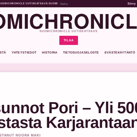
Siirry
SUOMICHRONICLE UUTISKATSAUS
•
SUOMI
MICHRONICL
SUOMICHRONICLE UUTISKATSAUS
TILAA
ISTÄ
YHTEYSTIEDOT
HISTORIA
TIETOSUOJASELOSTE
EVÄSTEKÄYTÄNTÖ
unnot Pori – Yli 50
stasta Karjarantaa
ISTANUT NOORA MAKI