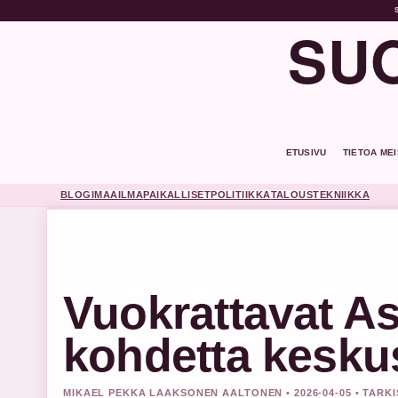
SUO
ETUSIVU
TIETOA ME
BLOGI
MAAILMA
PAIKALLISET
POLITIIKKA
TALOUS
TEKNIIKKA
Vuokrattavat As
kohdetta kesku
MIKAEL PEKKA LAAKSONEN AALTONEN • 2026-04-05 • TARK