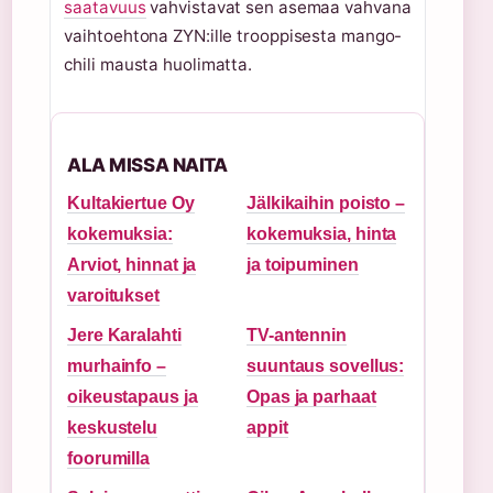
saatavuus
vahvistavat sen asemaa vahvana
vaihtoehtona ZYN:ille trooppisesta mango-
chili mausta huolimatta.
ALA MISSA NAITA
Kultakiertue Oy
Jälkikaihin poisto –
kokemuksia:
kokemuksia, hinta
Arviot, hinnat ja
ja toipuminen
varoitukset
Jere Karalahti
TV-antennin
murhainfo –
suuntaus sovellus:
oikeustapaus ja
Opas ja parhaat
keskustelu
appit
foorumilla