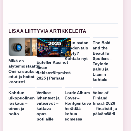
LISAA LIITTYVIA ARTIKKELEITA
Onko sadan
The Bold
vuoden talo
and the
myyty?
Beautiful
Kohtalo nyt
Spoilers –
Mikä on
Euteller Kasinot
Taylorin
älytermostaatti?
Ilman
paluu ja
Ominaisuuksia,
Rekisteröitymistä
Liamin
edut ja haitat
2025 | Parhaat
kohtalo
kootusti
Kohdun
Verikoe
Lorde Album
Voice of
ulkopuolinen
lyhenteet ja
Cover –
Finland
raskaus –
viitearvot –
Röntgenkuva
finaali 2026
oireet ja
kattava
herättää
– finalistit ja
hoito
opas
kohua
päivämäärä
potilaille
somessa