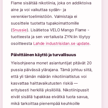
Flame sisältää nikotiinia, joka on addiktoiva
aine ja voi vaikuttaa sydän- ja
verenkiertoelimistöön. Valmistaja ei
suosittele tuotetta tupakoimattomille
(
Snussie
). Lisätietoa VELO Mango Flame -
tuotteesta ja sen vertailusta ZYN:iin löytyy
osoitteesta
Lahde industrisidan.se update
.
Päivittäinen käyttö ja turvallisuus
Yleisohjeena monet asiantuntijat pitävät 20
pussia päivässä ylärajana. Tämä johtuu siitä,
että yli tämän määrän nikotiinialtistus voi
kasvattaa haittavaikutusten riskiä —
erityisesti herkillä yksilöillä. Nikotiinipussit
eivät sisällä tupakkaa eivätkä tuota savua,
mikä tarkoittaa pienempää keuhkoille