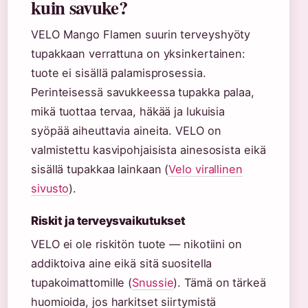
kuin savuke?
VELO Mango Flamen suurin terveyshyöty
tupakkaan verrattuna on yksinkertainen:
tuote ei sisällä palamisprosessia.
Perinteisessä savukkeessa tupakka palaa,
mikä tuottaa tervaa, häkää ja lukuisia
syöpää aiheuttavia aineita. VELO on
valmistettu kasvipohjaisista ainesosista eikä
sisällä tupakkaa lainkaan (
Velo virallinen
sivusto
).
Riskit ja terveysvaikutukset
VELO ei ole riskitön tuote — nikotiini on
addiktoiva aine eikä sitä suositella
tupakoimattomille (
Snussie
). Tämä on tärkeä
huomioida, jos harkitset siirtymistä