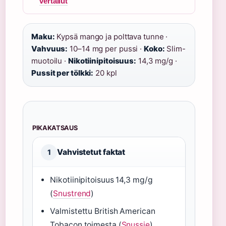
vertailut
Maku:
Kypsä mango ja polttava tunne ·
Vahvuus:
10–14 mg per pussi ·
Koko:
Slim-
muotoilu ·
Nikotiinipitoisuus:
14,3 mg/g ·
Pussit per tölkki:
20 kpl
PIKAKATSAUS
Vahvistetut faktat
1
Nikotiinipitoisuus 14,3 mg/g
(
Snustrend
)
Valmistettu British American
Tobacon toimesta (
Snussie
)