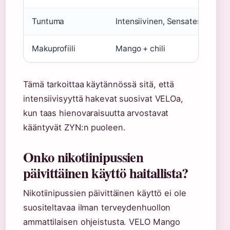
Tuntuma
Intensiivinen, Sensates™
P
Makuprofiili
Mango + chili
Be
Tämä tarkoittaa käytännössä sitä, että
intensiivisyyttä hakevat suosivat VELOa,
kun taas hienovaraisuutta arvostavat
kääntyvät ZYN:n puoleen.
Onko nikotiinipussien
päivittäinen käyttö haitallista?
Nikotiinipussien päivittäinen käyttö ei ole
suositeltavaa ilman terveydenhuollon
ammattilaisen ohjeistusta. VELO Mango