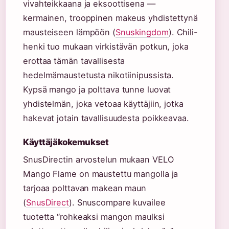
vivahteikkaana ja eksoottisena —
kermainen, trooppinen makeus yhdistettynä
mausteiseen lämpöön (
Snuskingdom
). Chili-
henki tuo mukaan virkistävän potkun, joka
erottaa tämän tavallisesta
hedelmämaustetusta nikotiinipussista.
Kypsä mango ja polttava tunne luovat
yhdistelmän, joka vetoaa käyttäjiin, jotka
hakevat jotain tavallisuudesta poikkeavaa.
Käyttäjäkokemukset
SnusDirectin arvostelun mukaan VELO
Mango Flame on maustettu mangolla ja
tarjoaa polttavan makean maun
(
SnusDirect
). Snuscompare kuvailee
tuotetta “rohkeaksi mangon maulksi