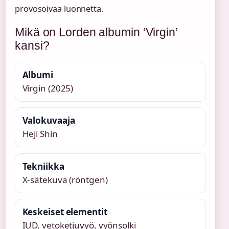
provosoivaa luonnetta.
Mikä on Lorden albumin ‘Virgin’
kansi?
Albumi
Virgin (2025)
Valokuvaaja
Heji Shin
Tekniikka
X-sätekuva (röntgen)
Keskeiset elementit
IUD, vetoketjuvyö, vyönsolki