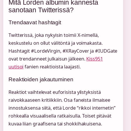
Mitä Lorden albumin kannesta
sanotaan Twitterissä?
Trendaavat hashtagit
Twitterissä, joka nykyisin toimii X-nimellä,
keskustelu on ollut välitöntä ja voimakasta.
Hashtagit #LordeVirgin, #XRayCover ja #IUDGate
ovat trendanneet julkaisun jälkeen.
Kiss951
uutisoi
fanien reaktioista laajasti.
Reaktioiden jakautuminen
Reaktiot vaihtelevat euforisista ylistyksistä
raivokkaaseen kritiikkiin. Osa faneista ilmaisee
innostuksensa siitä, että Lorde “rikkoi internetin”
rohkealla visuaalisella ratkaisulla. Toiset pitävät
kuvaa liian graafisena tai shokkihakuisena.