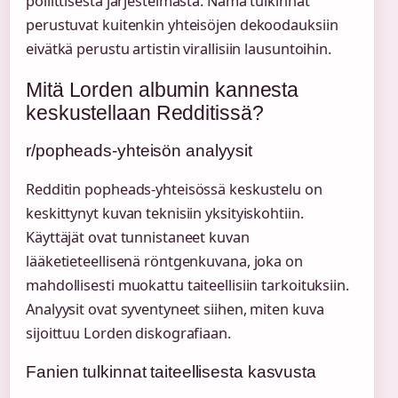
poliittisesta järjestelmästä. Nämä tulkinnat
perustuvat kuitenkin yhteisöjen dekoodauksiin
eivätkä perustu artistin virallisiin lausuntoihin.
Mitä Lorden albumin kannesta
keskustellaan Redditissä?
r/popheads-yhteisön analyysit
Redditin popheads-yhteisössä keskustelu on
keskittynyt kuvan teknisiin yksityiskohtiin.
Käyttäjät ovat tunnistaneet kuvan
lääketieteellisenä röntgenkuvana, joka on
mahdollisesti muokattu taiteellisiin tarkoituksiin.
Analyysit ovat syventyneet siihen, miten kuva
sijoittuu Lorden diskografiaan.
Fanien tulkinnat taiteellisesta kasvusta