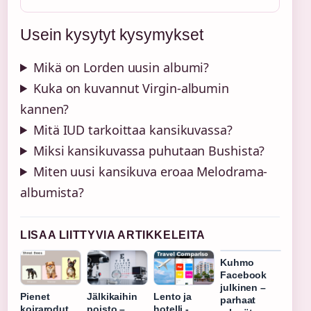
Usein kysytyt kysymykset
Mikä on Lorden uusin albumi?
Kuka on kuvannut Virgin-albumin
kannen?
Mitä IUD tarkoittaa kansikuvassa?
Miksi kansikuvassa puhutaan Bushista?
Miten uusi kansikuva eroaa Melodrama-
albumista?
LISAA LIITTYVIA ARTIKKELEITA
Kuhmo
Facebook
julkinen –
Pienet
Jälkikaihin
Lento ja
parhaat
koirarodut
poisto –
hotelli -