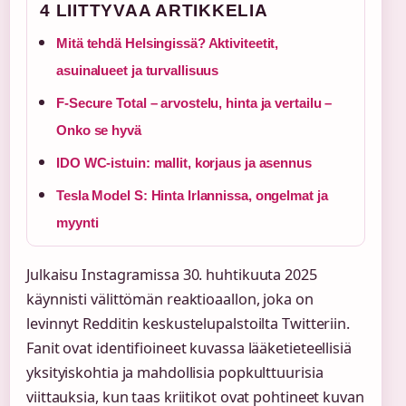
4 LIITTYVAA ARTIKKELIA
Mitä tehdä Helsingissä? Aktiviteetit,
asuinalueet ja turvallisuus
F-Secure Total – arvostelu, hinta ja vertailu –
Onko se hyvä
IDO WC-istuin: mallit, korjaus ja asennus
Tesla Model S: Hinta Irlannissa, ongelmat ja
myynti
Julkaisu Instagramissa 30. huhtikuuta 2025
käynnisti välittömän reaktioaallon, joka on
levinnyt Redditin keskustelupalstoilta Twitteriin.
Fanit ovat identifioineet kuvassa lääketieteellisiä
yksityiskohtia ja mahdollisia popkulttuurisia
viittauksia, kun taas kriitikot ovat pohtineet kuvan