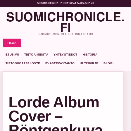
SUOMICHRONICLE UUTISKATSAUS
•
SUOMI
SUOMICHRONICLE.
FI
SUOMICHRONICLE UUTISKATSAUS
TILAA
ETUSIVU
TIETOA MEISTÄ
YHTEYSTIEDOT
HISTORIA
TIETOSUOJASELOSTE
EVÄSTEKÄYTÄNTÖ
UUTISKIRJE
BLOGI
Lorde Album
Cover –
Röntgenkuva