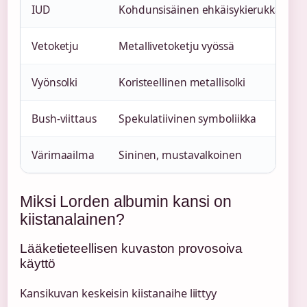
IUD
Kohdunsisäinen ehkäisykierukka näky
Vetoketju
Metallivetoketju vyössä
Vyönsolki
Koristeellinen metallisolki
Bush-viittaus
Spekulatiivinen symboliikka
Värimaailma
Sininen, mustavalkoinen
Miksi Lorden albumin kansi on
kiistanalainen?
Lääketieteellisen kuvaston provosoiva
käyttö
Kansikuvan keskeisin kiistanaihe liittyy