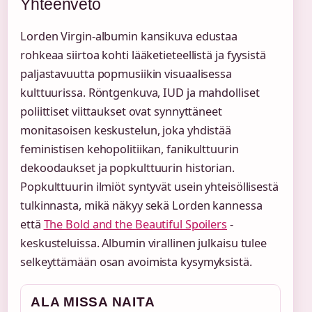
Yhteenveto
Lorden Virgin-albumin kansikuva edustaa
rohkeaa siirtoa kohti lääketieteellistä ja fyysistä
paljastavuutta popmusiikin visuaalisessa
kulttuurissa. Röntgenkuva, IUD ja mahdolliset
poliittiset viittaukset ovat synnyttäneet
monitasoisen keskustelun, joka yhdistää
feministisen kehopolitiikan, fanikulttuurin
dekoodaukset ja popkulttuurin historian.
Popkulttuurin ilmiöt syntyvät usein yhteisöllisestä
tulkinnasta, mikä näkyy sekä Lorden kannessa
että
The Bold and the Beautiful Spoilers
-
keskusteluissa. Albumin virallinen julkaisu tulee
selkeyttämään osan avoimista kysymyksistä.
ALA MISSA NAITA