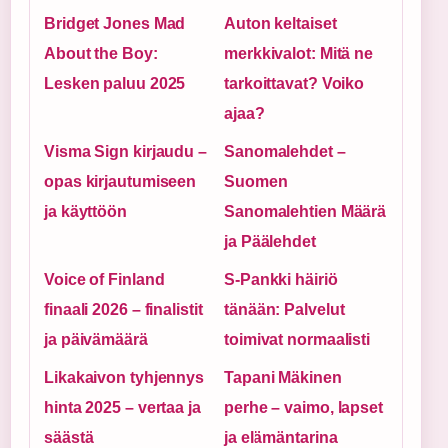
Bridget Jones Mad
Auton keltaiset
About the Boy:
merkkivalot: Mitä ne
Lesken paluu 2025
tarkoittavat? Voiko
ajaa?
Visma Sign kirjaudu –
Sanomalehdet –
opas kirjautumiseen
Suomen
ja käyttöön
Sanomalehtien Määrä
ja Päälehdet
Voice of Finland
S-Pankki häiriö
finaali 2026 – finalistit
tänään: Palvelut
ja päivämäärä
toimivat normaalisti
Likakaivon tyhjennys
Tapani Mäkinen
hinta 2025 – vertaa ja
perhe – vaimo, lapset
säästä
ja elämäntarina