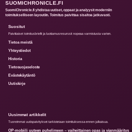
SUOMICHRONICLE.FI
SuomiChronicle.fi yhdistaa uutiset, oppaat ja analyysit moderniin
toimitukselliseen layoutiin. Toimitus paivittaa sisaltoa jatkuvasti.
Suositut
Paivittaiset toimitusbriefit ja luottamusresurssit nopeaa varmistusta varten.
Tietoa meistä
Yhteystiedot
Historia
Tietosuojaseloste
Evästekäytäntö
Uutiskirje
Uusimmat artikkelit
Tuoreimmat uutispaivitykset tarkistetaan toimituksessa ennen julkaisua.
OP-mobiili uuteen puhelimeen – vaiheittainen opas ja vianmääritys