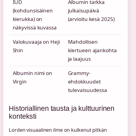
IUD
Albumin tarkka
(kohdunsisäinen
julkaisupäivä
kierukka) on
(arvioitu kesä 2025)
näkyvissä kuvassa
Valokuvaaja on Heji
Mahdollisen
Shin
kiertueen ajankohta
ja laajuus
Albumin nimi on
Grammy-
Virgin
ehdokkuudet
tulevaisuudessa
Historiallinen tausta ja kulttuurinen
konteksti
Lorden visuaalinen ilme on kulkenut pitkän