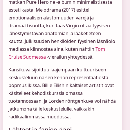
matkan Pure Heroine -albumin minimalistisesta
estetiikasta. Melodrama (2017) esitteli
emotionaalisen alastomuuden värejä ja
dramaattisuutta, kun taas Virgin ottaa fyysisen
lähestymistavan anatomian ja lääketieteen
kautta. Julkisuuden henkilöiden fyysinen läsnäolo
mediassa kiinnostaa aina, kuten nähtiin
Tom
Cruise Suomessa
-vierailun yhteydessä.
Kansikuva sijoittuu laajempaan kulttuuriseen
keskusteluun naisen kehon representaatiosta
popmusiikissa. Billie Eilishin kaltaiset artistit ovat
käsitelleet kehodiskurssia omassa
tuotannossaan, ja Lorden röntgenkuva voi nähdä
jatkumona tälle keskustelulle, vaikkakin
radikaalimmassa muodossa.
Lähteet ja fanien ääni