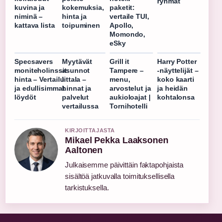
ryhmät
kuvina ja
kokemuksia,
paketit:
niminä –
hinta ja
vertaile TUI,
kattava lista
toipuminen
Apollo,
Momondo,
eSky
Specsavers
Myytävät
Grill it
Harry Potter
moniteholinssit
asunnot
Tampere –
-näyttelijät –
hinta – Vertailu
Iittala –
menu,
koko kaarti
ja edullisimmat
hinnat ja
arvostelut ja
ja heidän
löydöt
palvelut
aukioloajat |
kohtalonsa
vertailussa
Tornihotelli
KIRJOITTAJASTA
Mikael Pekka Laaksonen
Aaltonen
Julkaisemme päivittäin faktapohjaista
sisältöä jatkuvalla toimituksellisella
tarkistuksella.