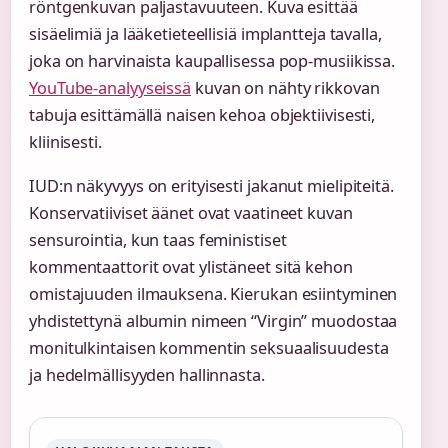
röntgenkuvan paljastavuuteen. Kuva esittää
sisäelimiä ja lääketieteellisiä implantteja tavalla,
joka on harvinaista kaupallisessa pop-musiikissa.
YouTube-analyyseissä
kuvan on nähty rikkovan
tabuja esittämällä naisen kehoa objektiivisesti,
kliinisesti.
IUD:n näkyvyys on erityisesti jakanut mielipiteitä.
Konservatiiviset äänet ovat vaatineet kuvan
sensurointia, kun taas feministiset
kommentaattorit ovat ylistäneet sitä kehon
omistajuuden ilmauksena. Kierukan esiintyminen
yhdistettynä albumin nimeen “Virgin” muodostaa
monitulkintaisen kommentin seksuaalisuudesta
ja hedelmällisyyden hallinnasta.