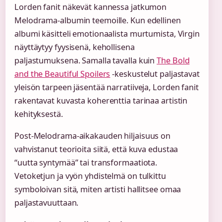
Lorden fanit näkevät kannessa jatkumon
Melodrama-albumin teemoille. Kun edellinen
albumi käsitteli emotionaalista murtumista, Virgin
näyttäytyy fyysisenä, kehollisena
paljastumuksena. Samalla tavalla kuin
The Bold
and the Beautiful Spoilers
-keskustelut paljastavat
yleisön tarpeen jäsentää narratiiveja, Lorden fanit
rakentavat kuvasta koherenttia tarinaa artistin
kehityksestä.
Post-Melodrama-aikakauden hiljaisuus on
vahvistanut teorioita siitä, että kuva edustaa
“uutta syntymää” tai transformaatiota.
Vetoketjun ja vyön yhdistelmä on tulkittu
symboloivan sitä, miten artisti hallitsee omaa
paljastavuuttaan.