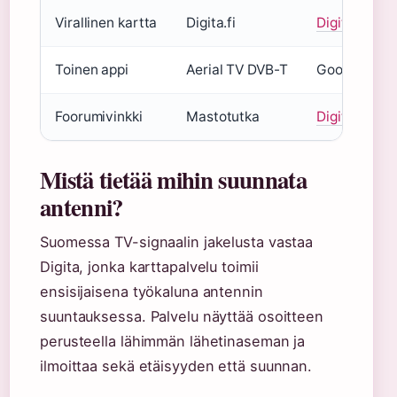
Virallinen kartta
Digita.fi
Digita
Toinen appi
Aerial TV DVB-T
Google Play
Foorumivinkki
Mastotutka
Digita
Mistä tietää mihin suunnata
antenni?
Suomessa TV-signaalin jakelusta vastaa
Digita, jonka karttapalvelu toimii
ensisijaisena työkaluna antennin
suuntauksessa. Palvelu näyttää osoitteen
perusteella lähimmän lähetinaseman ja
ilmoittaa sekä etäisyyden että suunnan.