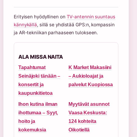
Erityisen hyödyllinen on
TV-antennin suuntaus
kännykällä
, sillä se yhdistää GPS:n, kompassin
ja AR-tekniikan parhaaseen tulokseen.
ALA MISSA NAITA
Tapahtumat
K Market Makasiini
Seinäjoki tänään –
– Aukioloajat ja
konsertit ja
palvelut Kuopiossa
kaupunkitietoa
Ihon kutina ilman
Myytävät asunnot
ihottumaa – Syyt,
Vaasa Keskusta:
hoito ja
124 kohteita
kokemuksia
Oikotiellä