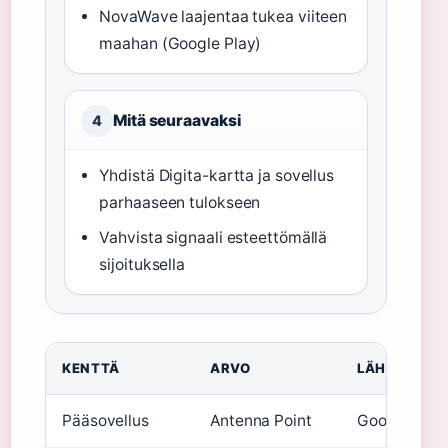
NovaWave laajentaa tukea viiteen
maahan (Google Play)
Mitä seuraavaksi
4
Yhdistä Digita-kartta ja sovellus
parhaaseen tulokseen
Vahvista signaali esteettömällä
sijoituksella
KENTTÄ
ARVO
LÄHDE
Pääsovellus
Antenna Point
Google Play