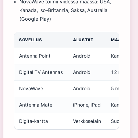
NovaWave toimii viidessä maassa: USA,
Kanada, Iso-Britannia, Saksa, Australia
(Google Play)
SOVELLUS
ALUSTAT
MAAT
Antenna Point
Android
Kansainväli
Digital TV Antennas
Android
12 maata
NovaWave
Android
5 maata
Anttenna Mate
iPhone, iPad
Kansainväli
Digita-kartta
Verkkoselain
Suomi