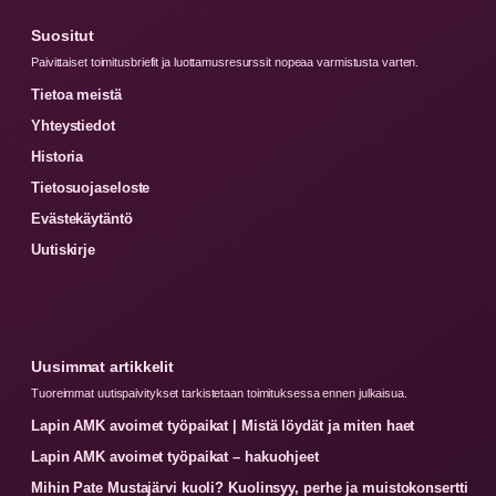
Suositut
Paivittaiset toimitusbriefit ja luottamusresurssit nopeaa varmistusta varten.
Tietoa meistä
Yhteystiedot
Historia
Tietosuojaseloste
Evästekäytäntö
Uutiskirje
Uusimmat artikkelit
Tuoreimmat uutispaivitykset tarkistetaan toimituksessa ennen julkaisua.
Lapin AMK avoimet työpaikat | Mistä löydät ja miten haet
Lapin AMK avoimet työpaikat – hakuohjeet
Mihin Pate Mustajärvi kuoli? Kuolinsyy, perhe ja muistokonsertti