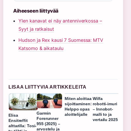
Aiheeseen liittyvää
Ylen kanavat ei näy antenniverkossa –
Syyt ja ratkaisut
Hudson ja Rex kausi 7 Suomessa: MTV
Katsomo & aikataulu
LISAA LIITTYVIA ARTIKKELEITA
Miten aloittaa
Wilfa
sijoittaminen:
robotti-imuri
Helppo opas
– Innobot-
Garmin
aloittelijalle
malli to ja
Elisa
Forerunner
vertailu 2025
Ensitreffit
955 (2025) –
alttarilla: Tosi-
arvostelu ja
tv-tähti ja