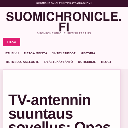
SUOMICHRONICLE UUTISKATSAUS
•
SUOMI
SUOMICHRONICLE.
FI
SUOMICHRONICLE UUTISKATSAUS
TILAA
ETUSIVU
TIETOA MEISTÄ
YHTEYSTIEDOT
HISTORIA
TIETOSUOJASELOSTE
EVÄSTEKÄYTÄNTÖ
UUTISKIRJE
BLOGI
TV-antennin
suuntaus
sovellus: Opas