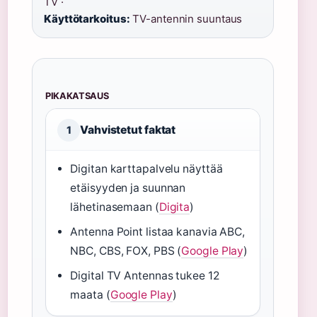
TV ·
Käyttötarkoitus:
TV-antennin suuntaus
PIKAKATSAUS
Vahvistetut faktat
1
Digitan karttapalvelu näyttää
etäisyyden ja suunnan
lähetinasemaan (
Digita
)
Antenna Point listaa kanavia ABC,
NBC, CBS, FOX, PBS (
Google Play
)
Digital TV Antennas tukee 12
maata (
Google Play
)