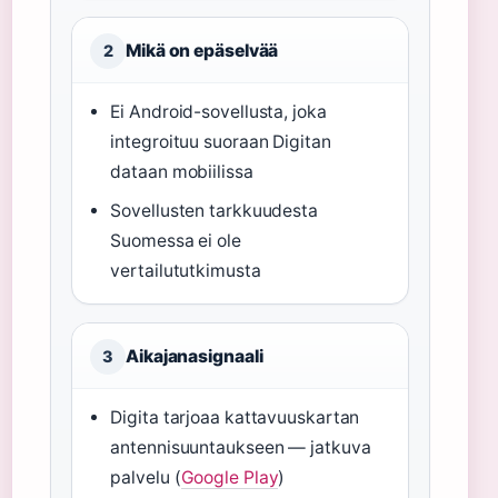
Mikä on epäselvää
2
Ei Android-sovellusta, joka
integroituu suoraan Digitan
dataan mobiilissa
Sovellusten tarkkuudesta
Suomessa ei ole
vertailututkimusta
Aikajanasignaali
3
Digita tarjoaa kattavuuskartan
antennisuuntaukseen — jatkuva
palvelu (
Google Play
)