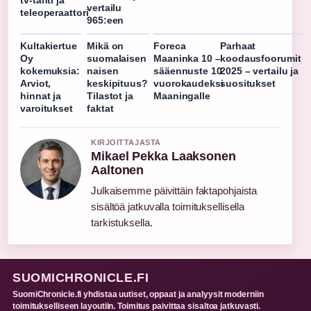
vertailu
teleoperaattori
965:een
Kultakiertue
Mikä on
Foreca
Parhaat
Oy
suomalaisen
Maaninka 10 –
koodausfoorumit
kokemuksia:
naisen
sääennuste 10
2025 – vertailu ja
Arviot,
keskipituus?
vuorokaudeksi
suositukset
hinnat ja
Tilastot ja
Maaningalle
varoitukset
faktat
KIRJOITTAJASTA
Mikael Pekka Laaksonen
Aaltonen
Julkaisemme päivittäin faktapohjaista
sisältöä jatkuvalla toimituksellisella
tarkistuksella.
SUOMICHRONICLE.FI
SuomiChronicle.fi yhdistaa uutiset, oppaat ja analyysit moderniin
toimitukselliseen layoutiin. Toimitus paivittaa sisaltoa jatkuvasti.