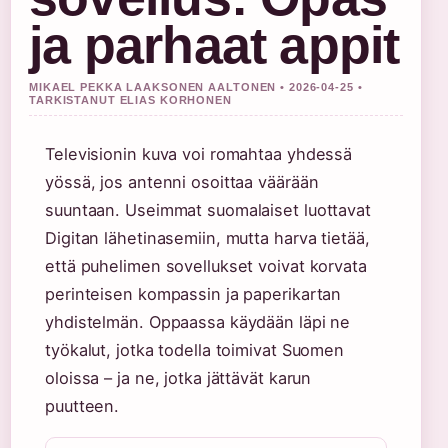
ja parhaat appit
MIKAEL PEKKA LAAKSONEN AALTONEN • 2026-04-25 •
TARKISTANUT ELIAS KORHONEN
Televisionin kuva voi romahtaa yhdessä
yössä, jos antenni osoittaa väärään
suuntaan. Useimmat suomalaiset luottavat
Digitan lähetinasemiin, mutta harva tietää,
että puhelimen sovellukset voivat korvata
perinteisen kompassin ja paperikartan
yhdistelmän. Oppaassa käydään läpi ne
työkalut, jotka todella toimivat Suomen
oloissa – ja ne, jotka jättävät karun
puutteen.