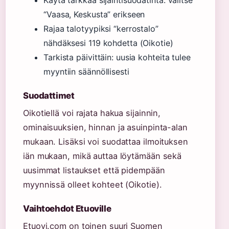
Käytä tarkkaa sijaintisuodatinta: valitse
“Vaasa, Keskusta” erikseen
Rajaa talotyypiksi “kerrostalo”
nähdäksesi 119 kohdetta (Oikotie)
Tarkista päivittäin: uusia kohteita tulee
myyntiin säännöllisesti
Suodattimet
Oikotiellä voi rajata hakua sijainnin,
ominaisuuksien, hinnan ja asuinpinta-alan
mukaan. Lisäksi voi suodattaa ilmoituksen
iän mukaan, mikä auttaa löytämään sekä
uusimmat listaukset että pidempään
myynnissä olleet kohteet (Oikotie).
Vaihtoehdot Etuoville
Etuovi.com on toinen suuri Suomen