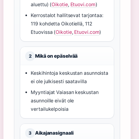
aluettu) (
Oikotie
,
Etuovi.com
)
Kerrostalot hallitsevat tarjontaa:
119 kohdetta Oikotiellä, 112
Etuovissa (
Oikotie
,
Etuovi.com
)
Mikä on epäselvää
2
Keskihintoja keskustan asunnoista
ei ole julkisesti saatavilla
Myyntiajat Vaiasan keskustan
asunnoille eivät ole
vertailukelpoisia
Aikajanasignaali
3