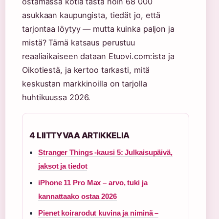
ostamassa kotia tästä noin 68 000
asukkaan kaupungista, tiedät jo, että
tarjontaa löytyy — mutta kuinka paljon ja
mistä? Tämä katsaus perustuu
reaaliaikaiseen dataan Etuovi.com:ista ja
Oikotiestä, ja kertoo tarkasti, mitä
keskustan markkinoilla on tarjolla
huhtikuussa 2026.
4 LIITTYVAA ARTIKKELIA
Stranger Things -kausi 5: Julkaisupäivä,
jaksot ja tiedot
iPhone 11 Pro Max – arvo, tuki ja
kannattaako ostaa 2026
Pienet koirarodut kuvina ja niminä –