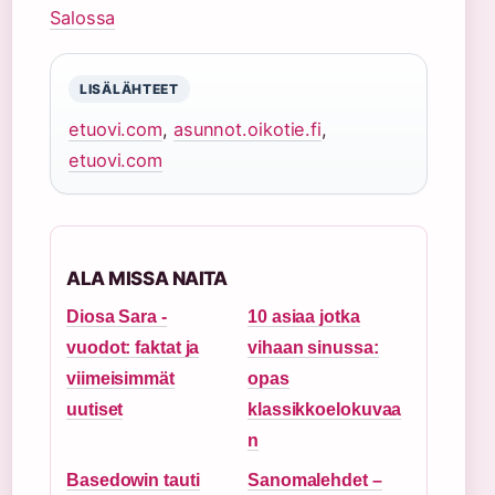
Salossa
LISÄLÄHTEET
etuovi.com
,
asunnot.oikotie.fi
,
etuovi.com
ALA MISSA NAITA
Diosa Sara -
10 asiaa jotka
vuodot: faktat ja
vihaan sinussa:
viimeisimmät
opas
uutiset
klassikkoelokuvaa
n
Basedowin tauti
Sanomalehdet –