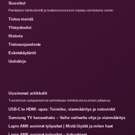
Suositut
Paivittaiset toimitusbriefit ja luottamusresurssit nopeaa varmistusta varten.
Tietoa meistä
Yhteystiedot
Historia
Tietosuojaseloste
Evästekäytäntö
Uutiskirje
Uusimmat artikkelit
Tuoreimmat uutispaivitykset tarkistetaan toimituksessa ennen julkaisua.
USB-C to HDMI -opas: Toimiiko, vianmääritys ja ostovinkit
Samsung TV kanavahaku – Vaihe vaiheelta ohje ja vianmääritys
Lapin AMK avoimet työpaikat | Mistä löydät ja miten haet
Lapin AMK avoimet työpaikat – hakuohjeet