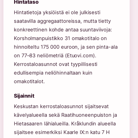
Hintataso
Hintatietoja yksiöistä ei ole julkisesti
saatavilla aggregaattoreissa, mutta tietty
konkreettinen kohde antaa suuntaviivoja:
Korsholmanpuistikko 31 omakotitalo on
hinnoiteltu 175 000 euroon, ja sen pinta-ala
on 77–83 neliömetriä (Etuovi.com).
Kerrostaloasunnot ovat tyypillisesti
edullisempia neliöhinnaltaan kuin
omakotitalot.
Sijainnit
Keskustan kerrostaloasunnot sijaitsevat
kävelyalueella sekä Raatihuoneenpuiston ja
Hietasaaren lähialueilla. Kråklundin alueella
sijaitsee esimerkiksi Kaarle IX:n katu 7 H