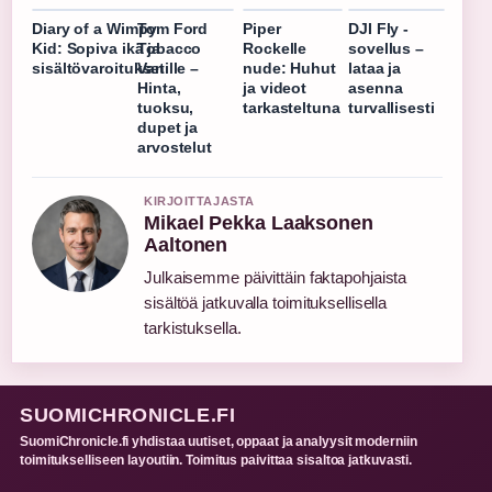
Diary of a Wimpy
Tom Ford
Piper
DJI Fly -
Kid: Sopiva ikä ja
Tobacco
Rockelle
sovellus –
sisältövaroitukset
Vanille –
nude: Huhut
lataa ja
Hinta,
ja videot
asenna
tuoksu,
tarkasteltuna
turvallisesti
dupet ja
arvostelut
KIRJOITTAJASTA
Mikael Pekka Laaksonen
Aaltonen
Julkaisemme päivittäin faktapohjaista
sisältöä jatkuvalla toimituksellisella
tarkistuksella.
SUOMICHRONICLE.FI
SuomiChronicle.fi yhdistaa uutiset, oppaat ja analyysit moderniin
toimitukselliseen layoutiin. Toimitus paivittaa sisaltoa jatkuvasti.