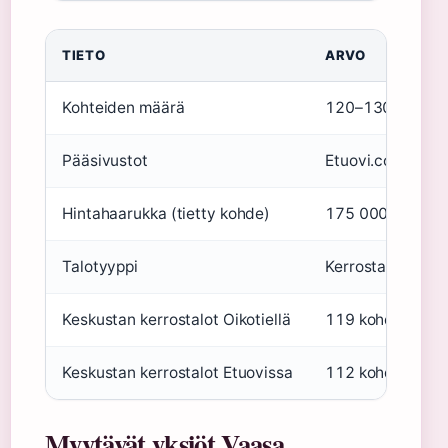
TIETO
ARVO
Kohteiden määrä
120–130 sivustoi
Pääsivustot
Etuovi.com, Oikot
Hintahaarukka (tietty kohde)
175 000 € (Kors
Talotyyppi
Kerrostalo
Keskustan kerrostalot Oikotiellä
119 kohdetta
Keskustan kerrostalot Etuovissa
112 kohdetta
Myytävät yksiöt Vaasa