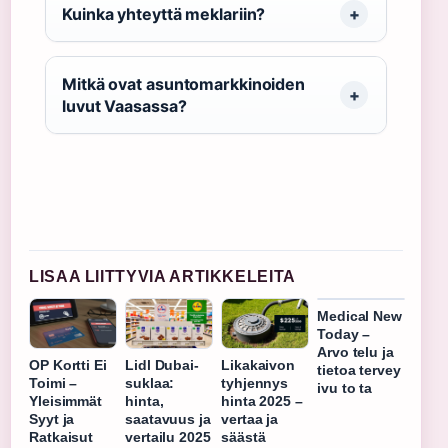
Kuinka yhteyttä meklariin?
Mitkä ovat asuntomarkkinoiden
luvut Vaasassa?
LISAA LIITTYVIA ARTIKKELEITA
Medical New
Today –
Arvo telu ja
OP Kortti Ei
Lidl Dubai-
Likakaivon
tietoa tervey
Toimi –
suklaa:
tyhjennys
ivu to ta
Yleisimmät
hinta,
hinta 2025 –
Syyt ja
saatavuus ja
vertaa ja
Ratkaisut
vertailu 2025
säästä