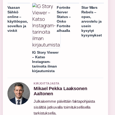
Vaasan
Fortnite
Star Wars
Sähkö
Server
Rebels –
online –
Status –
opas,
käyttöopas,
Onko
arvostelu ja
sovellus ja
Fortnite
usein
vinkit
alhaalla
kysytyt
kysymykset
IG Story Viewer
– Katso
Instagram-
tarinoita ilman
kirjautumista
KIRJOITTAJASTA
Mikael Pekka Laaksonen
Aaltonen
Julkaisemme päivittäin faktapohjaista
sisältöä jatkuvalla toimituksellisella
tarkistuksella.