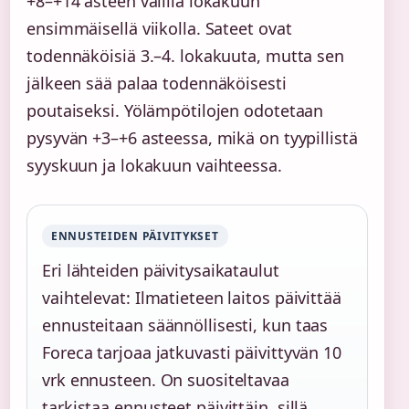
+8–+14 asteen välillä lokakuun
ensimmäisellä viikolla. Sateet ovat
todennäköisiä 3.–4. lokakuuta, mutta sen
jälkeen sää palaa todennäköisesti
poutaiseksi. Yölämpötilojen odotetaan
pysyvän +3–+6 asteessa, mikä on tyypillistä
syyskuun ja lokakuun vaihteessa.
ENNUSTEIDEN PÄIVITYKSET
Eri lähteiden päivitysaikataulut
vaihtelevat: Ilmatieteen laitos päivittää
ennusteitaan säännöllisesti, kun taas
Foreca tarjoaa jatkuvasti päivittyvän 10
vrk ennusteen. On suositeltavaa
tarkistaa ennusteet päivittäin, sillä