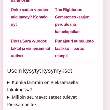
hahmoihin
Onko sadan vuoden
The Righteous
talo myyty? Kohtalo
Gemstones -sarjan
nyt
peruutus ja
katselupaikat
Diosa Sara -vuodot:
Punajuuri aurajuusto
faktat ja viimeisimmät
laatikko – paras
uutiset
resepti
Usein kysytyt kysymykset
Kuinka lämmin on Pieksämäellä
lokakuussa?
Milloin seuraavat sateet tulevat
Pieksämäelle?