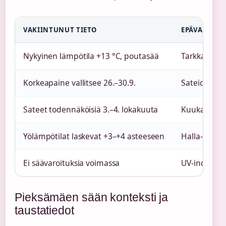
VAKIINTUNUT TIETO
EPÄVARMA T
Nykyinen lämpötila +13 °C, poutasää
Tarkka lämpö
Korkeapaine vallitsee 26.–30.9.
Sateiden ta
Sateet todennäköisiä 3.–4. lokakuuta
Kuukausienn
Yölämpötilat laskevat +3–+4 asteeseen
Halla-alueid
Ei säävaroituksia voimassa
UV-indeksin 
Pieksämäen sään konteksti ja
taustatiedot