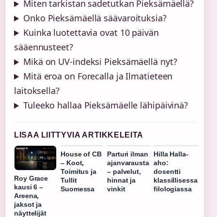
Miten tarkistan sadetutkan Pieksämäellä?
Onko Pieksämäellä säävaroituksia?
Kuinka luotettavia ovat 10 päivän
sääennusteet?
Mikä on UV-indeksi Pieksämäellä nyt?
Mitä eroa on Forecalla ja Ilmatieteen
laitoksella?
Tuleeko hallaa Pieksämäelle lähipäivinä?
LISAA LIITTYVIA ARTIKKELEITA
House of CB
Parturi ilman
Hilla Halla-
– Koot,
ajanvarausta
aho:
Toimitus ja
– palvelut,
dosentti
Roy Grace
Tullit
hinnat ja
klassillisessa
kausi 6 –
Suomessa
vinkit
filologiassa
Areena,
jaksot ja
näyttelijät