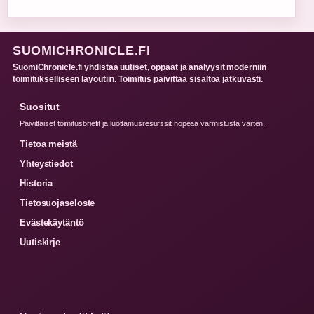
SUOMICHRONICLE.FI
SuomiChronicle.fi yhdistaa uutiset, oppaat ja analyysit moderniin
toimitukselliseen layoutiin. Toimitus paivittaa sisaltoa jatkuvasti.
Suositut
Paivittaiset toimitusbriefit ja luottamusresurssit nopeaa varmistusta varten.
Tietoa meistä
Yhteystiedot
Historia
Tietosuojaseloste
Evästekäytäntö
Uutiskirje