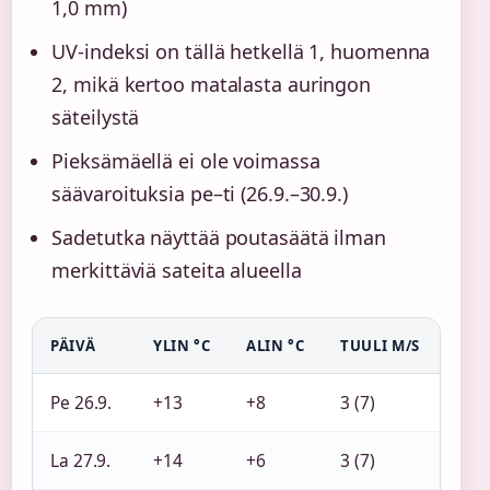
1,0 mm)
UV-indeksi on tällä hetkellä 1, huomenna
2, mikä kertoo matalasta auringon
säteilystä
Pieksämäellä ei ole voimassa
säävaroituksia pe–ti (26.9.–30.9.)
Sadetutka näyttää poutasäätä ilman
merkittäviä sateita alueella
PÄIVÄ
YLIN °C
ALIN °C
TUULI M/S
SAD
Pe 26.9.
+13
+8
3 (7)
0
La 27.9.
+14
+6
3 (7)
0