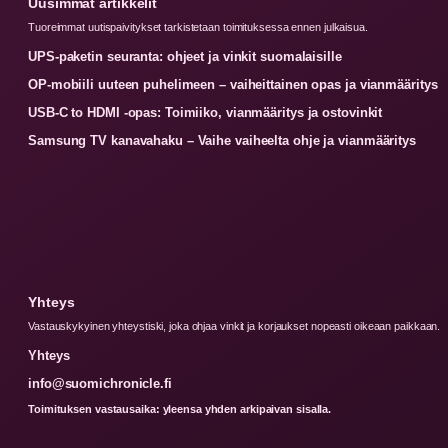
Uusimmat artikkelit
Tuoreimmat uutispaivitykset tarkistetaan toimituksessa ennen julkaisua.
UPS-paketin seuranta: ohjeet ja vinkit suomalaisille
OP-mobiili uuteen puhelimeen – vaiheittainen opas ja vianmääritys
USB-C to HDMI -opas: Toimiiko, vianmääritys ja ostovinkit
Samsung TV kanavahaku – Vaihe vaiheelta ohje ja vianmääritys
Yhteys
Vastauskykyinen yhteystiski, joka ohjaa vinkit ja korjaukset nopeasti oikeaan paikkaan.
Yhteys
info@suomichronicle.fi
Toimituksen vastausaika: yleensa yhden arkipaivan sisalla.