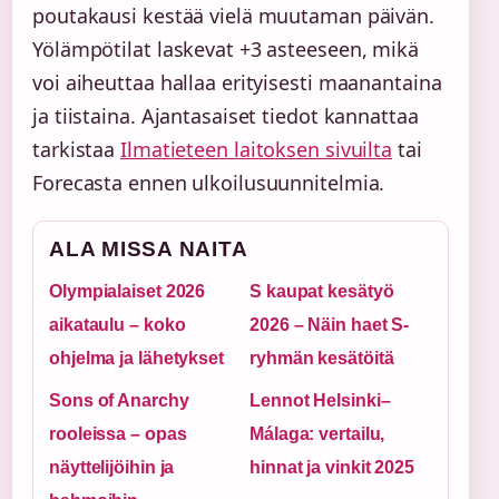
poutakausi kestää vielä muutaman päivän.
Yölämpötilat laskevat +3 asteeseen, mikä
voi aiheuttaa hallaa erityisesti maanantaina
ja tiistaina. Ajantasaiset tiedot kannattaa
tarkistaa
Ilmatieteen laitoksen sivuilta
tai
Forecasta ennen ulkoilusuunnitelmia.
ALA MISSA NAITA
Olympialaiset 2026
S kaupat kesätyö
aikataulu – koko
2026 – Näin haet S-
ohjelma ja lähetykset
ryhmän kesätöitä
Sons of Anarchy
Lennot Helsinki–
rooleissa – opas
Málaga: vertailu,
näyttelijöihin ja
hinnat ja vinkit 2025