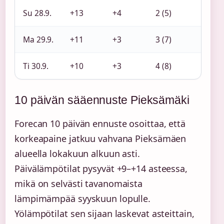
Su 28.9.
+13
+4
2 (5)
0
Ma 29.9.
+11
+3
3 (7)
0
Ti 30.9.
+10
+3
4 (8)
0
10 päivän sääennuste Pieksämäki
Forecan 10 päivän ennuste osoittaa, että
korkeapaine jatkuu vahvana Pieksämäen
alueella lokakuun alkuun asti.
Päivälämpötilat pysyvät +9–+14 asteessa,
mikä on selvästi tavanomaista
lämpimämpää syyskuun lopulle.
Yölämpötilat sen sijaan laskevat asteittain,