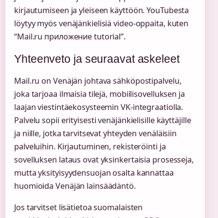
kirjautumiseen ja yleiseen käyttöön. YouTubesta
löytyy myös venäjänkielisiä video-oppaita, kuten
“Mail.ru приложение tutorial”.
Yhteenveto ja seuraavat askeleet
Mail.ru on Venäjän johtava sähköpostipalvelu,
joka tarjoaa ilmaisia tilejä, mobiilisovelluksen ja
laajan viestintäekosysteemin VK-integraatiolla.
Palvelu sopii erityisesti venäjänkielisille käyttäjille
ja niille, jotka tarvitsevat yhteyden venäläisiin
palveluihin. Kirjautuminen, rekisteröinti ja
sovelluksen lataus ovat yksinkertaisia prosesseja,
mutta yksityisyydensuojan osalta kannattaa
huomioida Venäjän lainsäädäntö.
Jos tarvitset lisätietoa suomalaisten