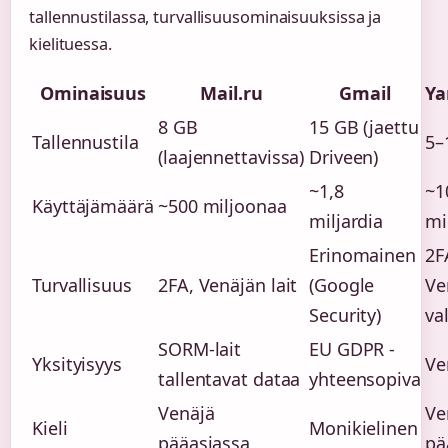
tallennustilassa, turvallisuusominaisuuksissa ja
kielituessa.
Ominaisuus
Mail.ru
Gmail
Ya
8 GB
15 GB (jaettu
Tallennustila
5–
(laajennettavissa)
Driveen)
~1,8
~1
Käyttäjämäärä
~500 miljoonaa
miljardia
mi
Erinomainen
2F
Turvallisuus
2FA, Venäjän lait
(Google
Ve
Security)
va
SORM-lait
EU GDPR -
Yksityisyys
Ve
tallentavat dataa
yhteensopiva
Venäjä
Ve
Kieli
Monikielinen
pääasiassa
pä