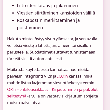
Liitteiden lataus ja jakaminen
Viestien siirtäminen kansioiden välillä
Roskapostin merkitseminen ja
poistaminen
Hakutoiminto löytyy sivun yläosasta, ja sen avulla
voi etsiä viestejä lähettäjän, aiheen tai sisällön
perusteella. Suodattimet auttavat tunnistamaan
tärkeät viestit automaattisesti.
Mail.ru:ta käytettäessä kannattaa huomioida
palvelun integrointi VK:n ja
ICQ:n
kanssa, mikä
mahdollistaa laajemman viestintäekosysteemin.
OP.fi Henkilöasiakkaat – Kirjautuminen ja palvelut
selitettynä
-sivulla on vastaavia kirjautumisohjeita
muista palveluista.