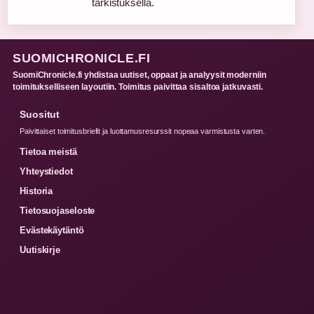
tarkistuksella.
SUOMICHRONICLE.FI
SuomiChronicle.fi yhdistaa uutiset, oppaat ja analyysit moderniin
toimitukselliseen layoutiin. Toimitus paivittaa sisaltoa jatkuvasti.
Suositut
Paivittaiset toimitusbriefit ja luottamusresurssit nopeaa varmistusta varten.
Tietoa meistä
Yhteystiedot
Historia
Tietosuojaseloste
Evästekäytäntö
Uutiskirje