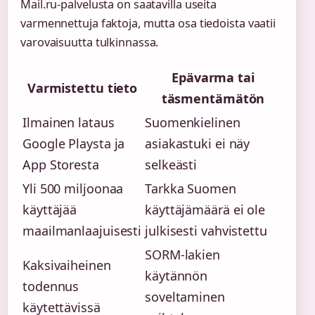
Mail.ru-palvelusta on saatavilla useita
varmennettuja faktoja, mutta osa tiedoista vaatii
varovaisuutta tulkinnassa.
Epävarma tai
Varmistettu tieto
täsmentämätön
Ilmainen lataus
Suomenkielinen
Google Playsta ja
asiakastuki ei näy
App Storesta
selkeästi
Yli 500 miljoonaa
Tarkka Suomen
käyttäjää
käyttäjämäärä ei ole
maailmanlaajuisesti
julkisesti vahvistettu
SORM-lakien
Kaksivaiheinen
käytännön
todennus
soveltaminen
käytettävissä