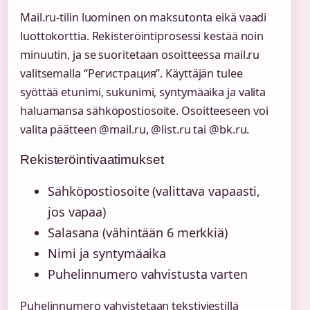
Mail.ru-tilin luominen on maksutonta eikä vaadi
luottokorttia. Rekisteröintiprosessi kestää noin
minuutin, ja se suoritetaan osoitteessa mail.ru
valitsemalla “Регистрация”. Käyttäjän tulee
syöttää etunimi, sukunimi, syntymäaika ja valita
haluamansa sähköpostiosoite. Osoitteeseen voi
valita päätteen @mail.ru, @list.ru tai @bk.ru.
Rekisteröintivaatimukset
Sähköpostiosoite (valittava vapaasti,
jos vapaa)
Salasana (vähintään 6 merkkiä)
Nimi ja syntymäaika
Puhelinnumero vahvistusta varten
Puhelinnumero vahvistetaan tekstiviestillä