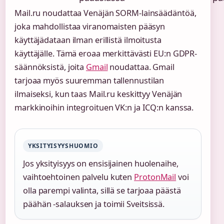
Mail.ru noudattaa Venäjän SORM-lainsäädäntöä,
joka mahdollistaa viranomaisten pääsyn
käyttäjädataan ilman erillistä ilmoitusta
käyttäjälle. Tämä eroaa merkittävästi EU:n GDPR-
säännöksistä, joita
Gmail
noudattaa. Gmail
tarjoaa myös suuremman tallennustilan
ilmaiseksi, kun taas Mail.ru keskittyy Venäjän
markkinoihin integroituen VK:n ja ICQ:n kanssa.
YKSITYISYYSHUOMIO
Jos yksityisyys on ensisijainen huolenaihe,
vaihtoehtoinen palvelu kuten
ProtonMail
voi
olla parempi valinta, sillä se tarjoaa päästä
päähän -salauksen ja toimii Sveitsissä.