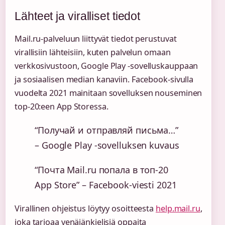
Lähteet ja viralliset tiedot
Mail.ru-palveluun liittyvät tiedot perustuvat
virallisiin lähteisiin, kuten palvelun omaan
verkkosivustoon, Google Play -sovelluskauppaan
ja sosiaalisen median kanaviin. Facebook-sivulla
vuodelta 2021 mainitaan sovelluksen nouseminen
top-20:een App Storessa.
“Получай и отправляй письма…”
– Google Play -sovelluksen kuvaus
“Почта Mail.ru попала в топ-20
App Store” – Facebook-viesti 2021
Virallinen ohjeistus löytyy osoitteesta
help.mail.ru
,
joka tarjoaa venäjänkielisiä oppaita