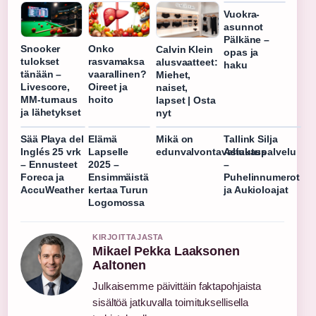
Vuokra-
asunnot
Pälkäne –
Snooker
Onko
Calvin Klein
opas ja
tulokset
rasvamaksa
alusvaatteet:
haku
tänään –
vaarallinen?
Miehet,
Livescore,
Oireet ja
naiset,
MM-turnaus
hoito
lapset | Osta
ja lähetykset
nyt
Sää Playa del
Elämä
Mikä on
Tallink Silja
Inglés 25 vrk
Lapselle
edunvalvontavaltuutus
Asiakaspalvelu
– Ennusteet
2025 –
–
Foreca ja
Ensimmäistä
Puhelinnumerot
AccuWeather
kertaa Turun
ja Aukioloajat
Logomossa
KIRJOITTAJASTA
Mikael Pekka Laaksonen
Aaltonen
Julkaisemme päivittäin faktapohjaista
sisältöä jatkuvalla toimituksellisella