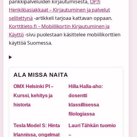
pankkipalveluiden kirjautumisesta,
OP.fi
Henkilöasiakkaat – Kirjautuminen ja palvelut
selitettynä
-artikkeli tarjoaa kattavan oppaan.
Korttitieto.fi – Mobiilikortin Kirjautuminen ja
Käyttö
-sivu puolestaan käsittelee mobiilikorttien
käyttöä Suomessa.
ALA MISSA NAITA
OMX Helsinki PI –
Hilla Halla-aho:
Kurssi, kehitys ja
dosentti
historia
klassillisessa
filologiassa
Tesla Model S: Hinta
Lauri Tähkän tuomio
Irlannissa, ongelmat
–