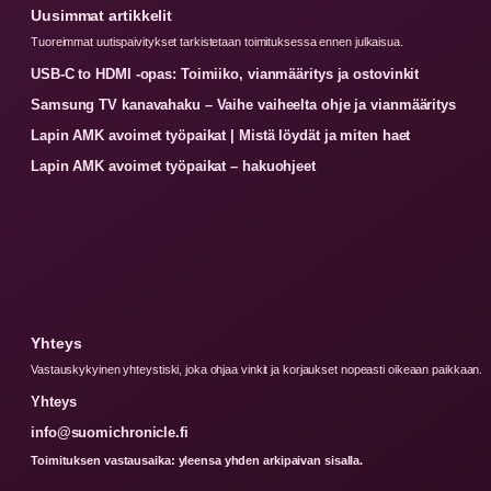
Uusimmat artikkelit
Tuoreimmat uutispaivitykset tarkistetaan toimituksessa ennen julkaisua.
USB-C to HDMI -opas: Toimiiko, vianmääritys ja ostovinkit
Samsung TV kanavahaku – Vaihe vaiheelta ohje ja vianmääritys
Lapin AMK avoimet työpaikat | Mistä löydät ja miten haet
Lapin AMK avoimet työpaikat – hakuohjeet
Yhteys
Vastauskykyinen yhteystiski, joka ohjaa vinkit ja korjaukset nopeasti oikeaan paikkaan.
Yhteys
info@suomichronicle.fi
Toimituksen vastausaika: yleensa yhden arkipaivan sisalla.