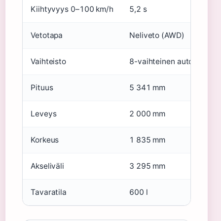
Kiihtyvyys 0–100 km/h
5,2 s
Vetotapa
Neliveto (AWD)
Vaihteisto
8-vaihteinen automaatti
Pituus
5 341 mm
Leveys
2 000 mm
Korkeus
1 835 mm
Akseliväli
3 295 mm
Tavaratila
600 l