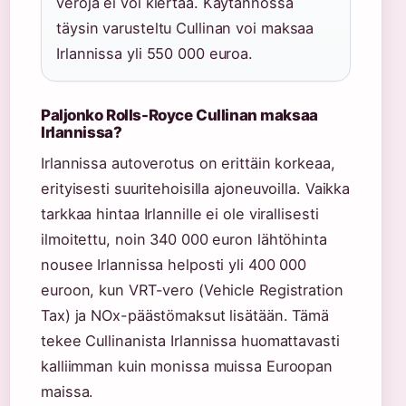
veroja ei voi kiertää. Käytännössä
täysin varusteltu Cullinan voi maksaa
Irlannissa yli 550 000 euroa.
Paljonko Rolls-Royce Cullinan maksaa
Irlannissa?
Irlannissa autoverotus on erittäin korkeaa,
erityisesti suuritehoisilla ajoneuvoilla. Vaikka
tarkkaa hintaa Irlannille ei ole virallisesti
ilmoitettu, noin 340 000 euron lähtöhinta
nousee Irlannissa helposti yli 400 000
euroon, kun VRT-vero (Vehicle Registration
Tax) ja NOx-päästömaksut lisätään. Tämä
tekee Cullinanista Irlannissa huomattavasti
kalliimman kuin monissa muissa Euroopan
maissa.