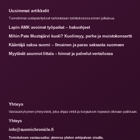
Uusimmat artikkelit
Tuoreimmat uutispaivitykset tarkistetaan toimituksessa ennen julkaisua.
Lapin AMK avoimet työpaikat – hakuohjeet
Mihin Pate Mustajärvi kuoli? Kuolinsyy, perhe ja muistokonsertti
Kääntäjä saksa suomi – Ilmainen ja paras saksasta suomeen
Myytävät asunnot Iittala – hinnat ja palvelut vertailussa
Yhteys
Vastauskykyinen yhteystiski, joka ohjaa vinkit ja korjaukset nopeasti oikeaan paikkaan.
Yhteys
info@suomichronicle.fi
Toimituksen vastausaika: yleensa yhden arkipaivan sisalla.