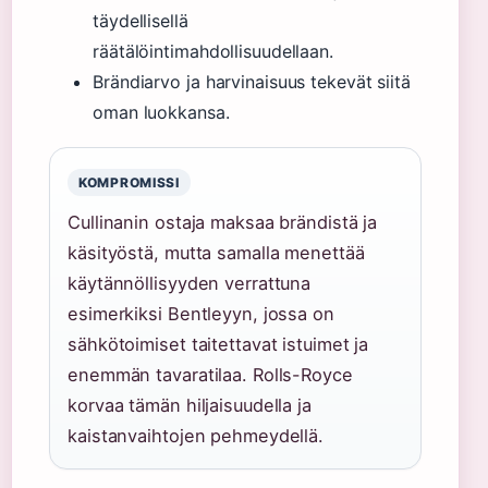
täydellisellä
räätälöintimahdollisuudellaan.
Brändiarvo ja harvinaisuus tekevät siitä
oman luokkansa.
KOMPROMISSI
Cullinanin ostaja maksaa brändistä ja
käsityöstä, mutta samalla menettää
käytännöllisyyden verrattuna
esimerkiksi Bentleyyn, jossa on
sähkötoimiset taitettavat istuimet ja
enemmän tavaratilaa. Rolls-Royce
korvaa tämän hiljaisuudella ja
kaistanvaihtojen pehmeydellä.