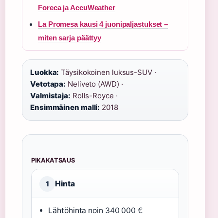
Foreca ja AccuWeather
La Promesa kausi 4 juonipaljastukset –
miten sarja päättyy
Luokka:
Täysikokoinen luksus-SUV ·
Vetotapa:
Neliveto (AWD) ·
Valmistaja:
Rolls-Royce ·
Ensimmäinen malli:
2018
PIKAKATSAUS
Hinta
1
Lähtöhinta noin 340 000 €