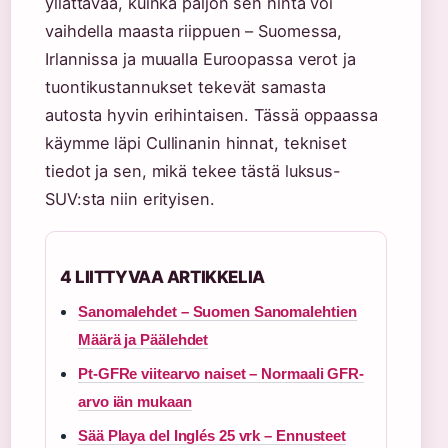
yllättävää, kuinka paljon sen hinta voi
vaihdella maasta riippuen – Suomessa,
Irlannissa ja muualla Euroopassa verot ja
tuontikustannukset tekevät samasta
autosta hyvin erihintaisen. Tässä oppaassa
käymme läpi Cullinanin hinnat, tekniset
tiedot ja sen, mikä tekee tästä luksus-
SUV:sta niin erityisen.
4 LIITTYVAA ARTIKKELIA
Sanomalehdet – Suomen Sanomalehtien
Määrä ja Päälehdet
Pt-GFRe viitearvo naiset – Normaali GFR-
arvo iän mukaan
Sää Playa del Inglés 25 vrk – Ennusteet