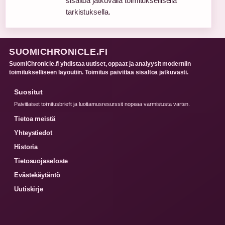
sisältöä jatkuvalla toimituksellisella
tarkistuksella.
SUOMICHRONICLE.FI
SuomiChronicle.fi yhdistaa uutiset, oppaat ja analyysit moderniin
toimitukselliseen layoutiin. Toimitus paivittaa sisaltoa jatkuvasti.
Suositut
Paivittaiset toimitusbriefit ja luottamusresurssit nopeaa varmistusta varten.
Tietoa meistä
Yhteystiedot
Historia
Tietosuojaseloste
Evästekäytäntö
Uutiskirje