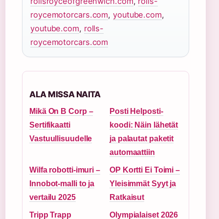
rollsroyceofgreenwich.com
,
rolls-
roycemotorcars.com
,
youtube.com
,
youtube.com
,
rolls-
roycemotorcars.com
ALA MISSA NAITA
Mikä On B Corp –
Posti Helposti-
Sertifikaatti
koodi: Näin lähetät
Vastuullisuudelle
ja palautat paketit
automaattiin
Wilfa robotti-imuri –
OP Kortti Ei Toimi –
Innobot-malli to ja
Yleisimmät Syyt ja
vertailu 2025
Ratkaisut
Tripp Trapp
Olympialaiset 2026