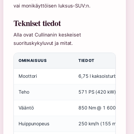
vai monikäyttöisen luksus-SUV:n.
Tekniset tiedot
Alla ovat Cullinanin keskeiset
suorituskykyluvut ja mitat.
OMINAISUUS
TIEDOT
Moottori
6,75 l kaksoisturbo V12
Teho
571 PS (420 kW) @ 5 00
Vääntö
850 Nm @ 1 600 rpm
Huippunopeus
250 km/h (155 mph) rajoi