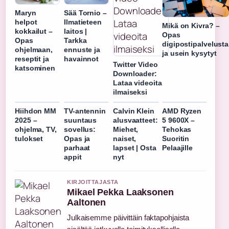
Maryn
Sää Tornio –
helpot
Ilmatieteen
Mikä on Kivra? –
kokkailut –
laitos |
Opas
Opas
Tarkka
digipostipalvelusta
ohjelmaan,
ennuste ja
ja usein kysytyt
reseptit ja
havainnot
Twitter Video
katsominen
Downloader:
Lataa videoita
ilmaiseksi
Hiihdon MM
TV-antennin
Calvin Klein
AMD Ryzen
2025 –
suuntaus
alusvaatteet:
5 9600X –
ohjelma, TV,
sovellus:
Miehet,
Tehokas
tulokset
Opas ja
naiset,
Suoritin
parhaat
lapset | Osta
Pelaajille
appit
nyt
KIRJOITTAJASTA
Mikael Pekka Laaksonen
Aaltonen
Julkaisemme päivittäin faktapohjaista