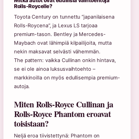
Mitkä autot ovat edullisia vaihtoehtoja
Rolls-Roycelle?
Toyota Century on tunnettu “japanilaisena
Rolls-Roycena”, ja Lexus LS tarjoaa
premium-tason. Bentley ja Mercedes-
Maybach ovat lähimpiä kilpailijoita, mutta
nekin maksavat selvästi vähemmän.
The pattern: vaikka Cullinan onkin hintava,
se ei ole ainoa luksusvaihtoehto –
markkinoilla on myös edullisempia premium-
autoja.
Miten Rolls-Royce Cullinan ja
Rolls-Royce Phantom eroavat
toisistaan?
Neljä eroa tiivistettynä: Phantom on