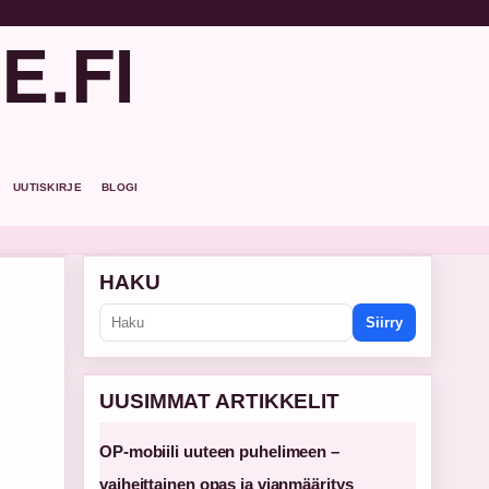
E.FI
UUTISKIRJE
BLOGI
HAKU
Siirry
UUSIMMAT ARTIKKELIT
OP-mobiili uuteen puhelimeen –
vaiheittainen opas ja vianmääritys