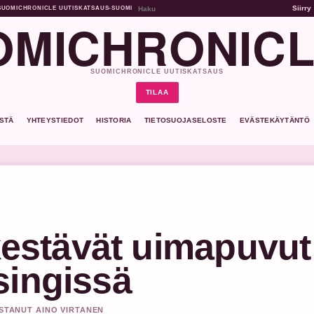
Siirry
SUOMICHRONICLE UUTISKATSAUS
•
SUOMI
MICHRONICL
SUOMICHRONICLE UUTISKATSAUS
TILAA
ISTÄ
YHTEYSTIEDOT
HISTORIA
TIETOSUOJASELOSTE
EVÄSTEKÄYTÄNTÖ
 kestävät uimapuvut
singissä
ISTANUT AINO VIRTANEN