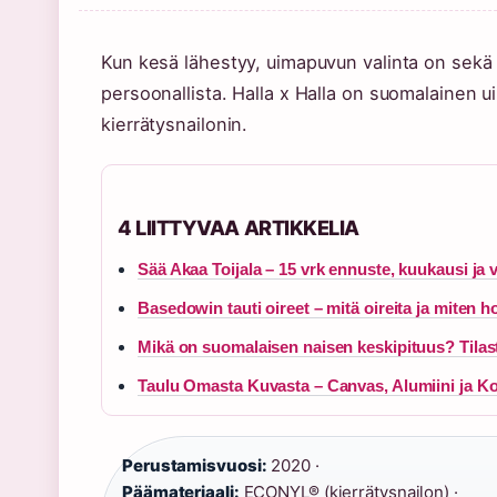
Kun kesä lähestyy, uimapuvun valinta on sekä i
persoonallista. Halla x Halla on suomalainen u
kierrätysnailonin.
4 LIITTYVAA ARTIKKELIA
Sää Akaa Toijala – 15 vrk ennuste, kuukausi ja v
Basedowin tauti oireet – mitä oireita ja miten h
Mikä on suomalaisen naisen keskipituus? Tilasto
Taulu Omasta Kuvasta – Canvas, Alumiini ja 
Perustamisvuosi:
2020 ·
Päämateriaali:
ECONYL® (kierrätysnailon) ·