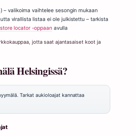
a
) – valikoima vaihtelee sesongin mukaan
a virallista listaa ei ole julkistettu – tarkista
store locator -oppaan
avulla
rkkokauppaa, jotta saat ajantasaiset koot ja
älä Helsingissä?
myymälä. Tarkat aukioloajat kannattaa
jat