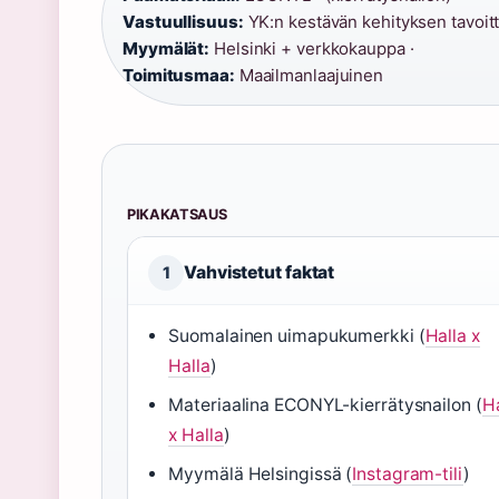
Vastuullisuus:
YK:n kestävän kehityksen tavoitt
Myymälät:
Helsinki + verkkokauppa ·
Toimitusmaa:
Maailmanlaajuinen
PIKAKATSAUS
Vahvistetut faktat
1
Suomalainen uimapukumerkki (
Halla x
Halla
)
Materiaalina ECONYL-kierrätysnailon (
Ha
x Halla
)
Myymälä Helsingissä (
Instagram-tili
)