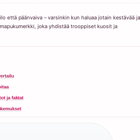
lo että päänvaiva – varsinkin kun haluaa jotain kestävää j
imapukumerkki, joka yhdistää trooppiset kuosit ja
ertailu
oitaa
t ja faktat
Kokemukset