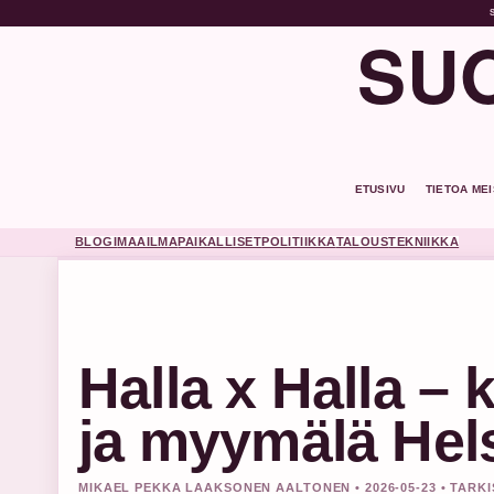
SUO
ETUSIVU
TIETOA ME
BLOGI
MAAILMA
PAIKALLISET
POLITIIKKA
TALOUS
TEKNIIKKA
Halla x Halla –
ja myymälä Hel
MIKAEL PEKKA LAAKSONEN AALTONEN • 2026-05-23 • TARK