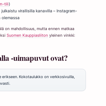
-tili
)
julkaistu virallisilla kanavilla – Instagram-
on olemassa
mälä on mahdollisuus, mutta ennen matkaa
iksi
Suomen Kauppiasliiton
yleinen vinkki:
alla -uimapuvut ovat?
le erikseen. Kokotaulukko on verkkosivuilla,
vasti.