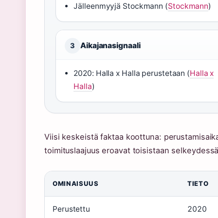
Jälleenmyyjä Stockmann (
Stockmann
)
Aikajanasignaali
3
2020: Halla x Halla perustetaan (
Halla x
Halla
)
Viisi keskeistä faktaa koottuna: perustamisaika
toimituslaajuus eroavat toisistaan selkeydess
OMINAISUUS
TIETO
Perustettu
2020