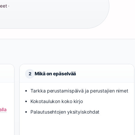
eet ·
Mikä on epäselvää
2
Tarkka perustamispäivä ja perustajien nimet
Kokotaulukon koko kirjo
lla
Palautusehtojen yksityiskohdat