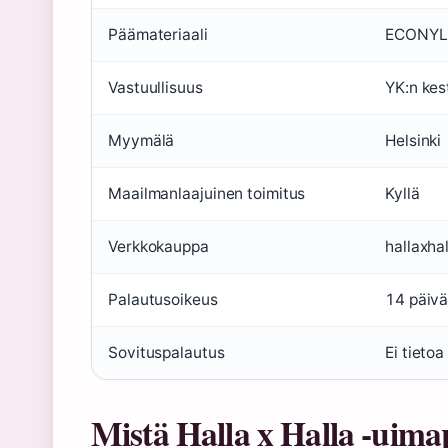
Päämateriaali
ECONYL (
Vastuullisuus
YK:n kes
Myymälä
Helsinki
Maailmanlaajuinen toimitus
Kyllä
Verkkokauppa
hallaxha
Palautusoikeus
14 päivä
Sovituspalautus
Ei tietoa
Mistä Halla x Halla -uima