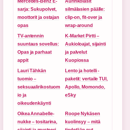
Mercedes-Benz E-
Aurinkolasit
sarja: Sukupolvet,
silmälasien päälle:
moottorit ja ostajan
clip-on, fit-over ja
opas
wrap-around
TV-antennin
K-Market Pirtti –
suuntaus sovellus:
Aukioloajat, sijainti
Opas ja parhaat
ja palvelut
appit
Kuopiossa
Lauri Tähkän
Lento ja hotelli -
tuomio –
paketit: vertaile TUI,
seksuaalirikostuom
Apollo, Momondo,
io ja
eSky
oikeudenkäynti
Oikea Annabelle-
Roope Nykäsen
nukke – tositarina,
kuolinsyy – mitä
sijainti ja mysteeri
tiedetään nyt