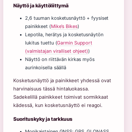
Näyttö ja käyttöliittymä
2,6 tuuman kosketusnäyttö + fyysiset
painikkeet (
Mike’s Bikes
)
Lepotila, herätys ja kosketusnäytön
lukitus tuettu (
Garmin Support
(valmistajan viralliset ohjeet)
)
Näyttö on riittävän kirkas myös
aurinkoisella säällä
Kosketusnäyttö ja painikkeet yhdessä ovat
harvinaisuus tässä hintaluokassa.
Sadekelillä painikkeet toimivat sormikkaat
kädessä, kun kosketusnäyttö ei reagoi.
Suorituskyky ja tarkkuus
Monikaistainen GNSS: GPS, GLONASS,