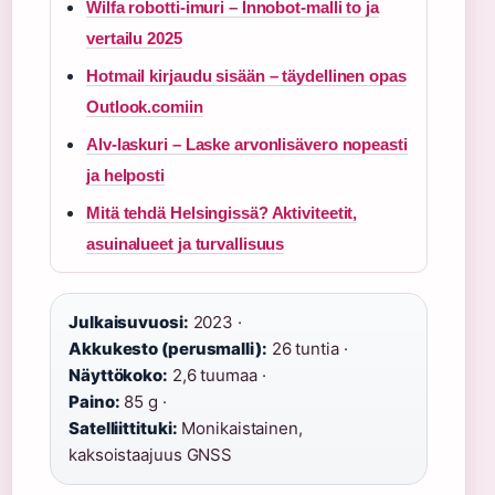
Wilfa robotti-imuri – Innobot-malli to ja
vertailu 2025
Hotmail kirjaudu sisään – täydellinen opas
Outlook.comiin
Alv-laskuri – Laske arvonlisävero nopeasti
ja helposti
Mitä tehdä Helsingissä? Aktiviteetit,
asuinalueet ja turvallisuus
Julkaisuvuosi:
2023 ·
Akkukesto (perusmalli):
26 tuntia ·
Näyttökoko:
2,6 tuumaa ·
Paino:
85 g ·
Satelliittituki:
Monikaistainen,
kaksoistaajuus GNSS