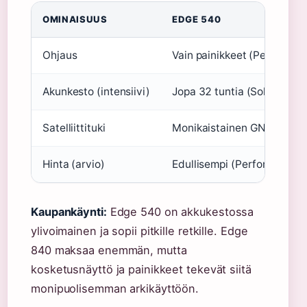
OMINAISUUS
EDGE 540
Ohjaus
Vain painikkeet (Performan
Akunkesto (intensiivi)
Jopa 32 tuntia (Solar) (Pe
Satelliittituki
Monikaistainen GNSS (Per
Hinta (arvio)
Edullisempi (Performance B
Kaupankäynti:
Edge 540 on akkukestossa
ylivoimainen ja sopii pitkille retkille. Edge
840 maksaa enemmän, mutta
kosketusnäyttö ja painikkeet tekevät siitä
monipuolisemman arkikäyttöön.