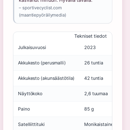
kasvanut minuun. Hyvällä tavalla.”
– sportivecyclist.com
(maantiepyöräilymedia)
Tekniset tiedot
Julkaisuvuosi
2023
Akkukesto (perusmalli)
26 tuntia
Akkukesto (akunsäästötila)
42 tuntia
Näyttökoko
2,6 tuumaa
Paino
85 g
Satelliittituki
Monikaistainen, kaks