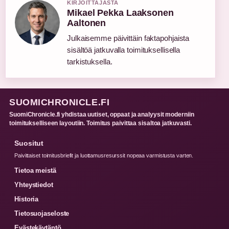
KIRJOITTAJASTA
Mikael Pekka Laaksonen
Aaltonen
Julkaisemme päivittäin faktapohjaista
sisältöä jatkuvalla toimituksellisella
tarkistuksella.
SUOMICHRONICLE.FI
SuomiChronicle.fi yhdistaa uutiset, oppaat ja analyysit moderniin
toimitukselliseen layoutiin. Toimitus paivittaa sisaltoa jatkuvasti.
Suositut
Paivittaiset toimitusbriefit ja luottamusresurssit nopeaa varmistusta varten.
Tietoa meistä
Yhteystiedot
Historia
Tietosuojaseloste
Evästekäytäntö