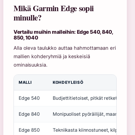
Mikä Garmin Edge sopii
minulle?
Vertailu muihin malleihin: Edge 540, 840,
850, 1040
Alla oleva taulukko auttaa hahmottamaan eri
mallien kohderyhmiä ja keskeisiä
ominaisuuksia.
MALLI
KOHDEYLEISÖ
Edge 540
Budjettitietoiset, pitkät retket
Edge 840
Monipuoliset pyöräilijät, maantie- ja
Edge 850
Tekniikasta kiinnostuneet, kilpapyöräil