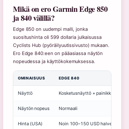
Mikä on ero Garmin Edge 850
ja 840 välillä?
Edge 850 on uudempi malli, jonka
suositushinta oli 599 dollaria julkaisussa
Cyclists Hub (pyöräilyuutissivusto) mukaan.
Ero Edge 840:een on pääasiassa näytön
nopeudessa ja käyttökokemuksessa.
OMINAISUUS
EDGE 840
Näyttö
Kosketusnäyttö + painikkeet (Mike
Näytön nopeus
Normaali
Hinta (USA)
Noin 100–150 USD halvempi (Hea