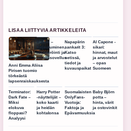
LISAA LIITTYVIA ARTIKKELEITA
Mail.ru –
Napapiirin
Al Capone -
Kirjautuminen,
sankarit 3:
sikari:
rekisteröinti ja
Katso
hinnat, maut
mobiilisovellus
netissä,
ja arvostelut
tiedot ja
– opas
Anni Emma Aliisa
kuvauspaikat
Suomeen
Pirisen tuomio
törkeästä
lapsenraiskauksesta
Terminator:
Harry Potter
Suomalaisten
Baby Björn
Dark Fate –
-näyttelijät –
OnlyFans-
potta –
Miksi
koko kaarti
Vuotoja:
hinta, värit
elokuva
ja heidän
Faktoja ja
ja ostovinkit
floppasi?
kohtalonsa
Epävarmuuksia
Analyysi