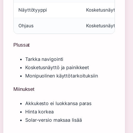
Näyttötyyppi
Kosketusnäyttö + fyys
Ohjaus
Kosketusnäyttö ja pai
Plussat
Tarkka navigointi
Kosketusnäyttö ja painikkeet
Monipuolinen käyttötarkoituksiin
Miinukset
Akkukesto ei luokkansa paras
Hinta korkea
Solar-versio maksaa lisää