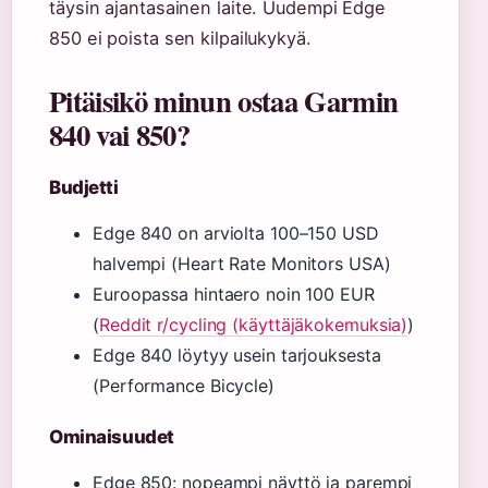
täysin ajantasainen laite. Uudempi Edge
850 ei poista sen kilpailukykyä.
Pitäisikö minun ostaa Garmin
840 vai 850?
Budjetti
Edge 840 on arviolta 100–150 USD
halvempi (Heart Rate Monitors USA)
Euroopassa hintaero noin 100 EUR
(
Reddit r/cycling (käyttäjäkokemuksia)
)
Edge 840 löytyy usein tarjouksesta
(Performance Bicycle)
Ominaisuudet
Edge 850: nopeampi näyttö ja parempi