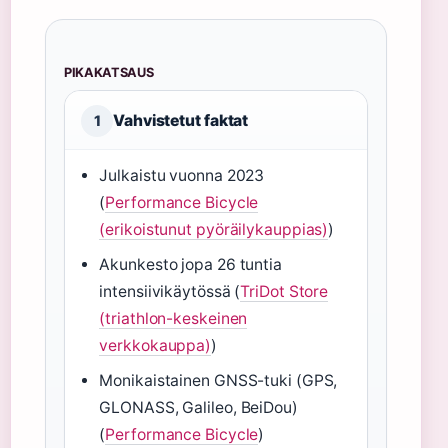
PIKAKATSAUS
Vahvistetut faktat
1
Julkaistu vuonna 2023
(
Performance Bicycle
(erikoistunut pyöräilykauppias)
)
Akunkesto jopa 26 tuntia
intensiivikäytössä (
TriDot Store
(triathlon-keskeinen
verkkokauppa)
)
Monikaistainen GNSS-tuki (GPS,
GLONASS, Galileo, BeiDou)
(
Performance Bicycle
)