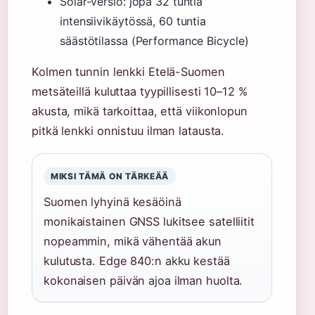
Solar-versio: jopa 32 tuntia
intensiivikäytössä, 60 tuntia
säästötilassa (Performance Bicycle)
Kolmen tunnin lenkki Etelä-Suomen
metsäteillä kuluttaa tyypillisesti 10–12 %
akusta, mikä tarkoittaa, että viikonlopun
pitkä lenkki onnistuu ilman latausta.
MIKSI TÄMÄ ON TÄRKEÄÄ
Suomen lyhyinä kesäöinä
monikaistainen GNSS lukitsee satelliitit
nopeammin, mikä vähentää akun
kulutusta. Edge 840:n akku kestää
kokonaisen päivän ajoa ilman huolta.