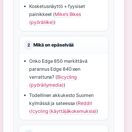
Kosketusnäyttö + fyysiset
painikkeet (
Mike’s Bikes
(pyöräliike)
)
Mikä on epäselvää
2
Onko Edge 850 merkittävä
parannus Edge 840:een
verrattuna? (
Bicycling
(pyöräilymedia)
)
Todellinen akkukesto Suomen
kylmässä ja sateessa (
Reddit
r/cycling (käyttäjäkokemuksia)
)