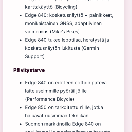
karttakäyttö (Bicycling)
Edge 840: kosketusnäyttö + painikkeet,
monikaistainen GNSS, adaptiivinen
valmennus (Mike’s Bikes)
Edge 840 tukee lepotilaa, herätystä ja
kosketusnäytön lukitusta (Garmin
Support)
Päivitystarve
Edge 840 on edelleen erittäin pätevä
laite useimmille pyöräilijöille
(Performance Bicycle)
Edge 850 on tarkoitettu niille, jotka
haluavat uusimman tekniikan
Suomen markkinoilla Edge 840 on
edullisempi ja monipuolinen vaihtoehto