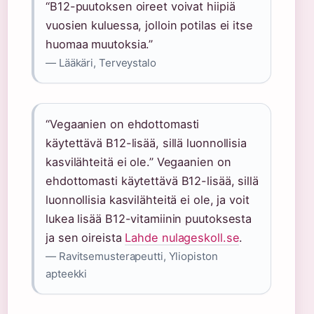
“B12-puutoksen oireet voivat hiipiä
vuosien kuluessa, jolloin potilas ei itse
huomaa muutoksia.”
— Lääkäri, Terveystalo
“Vegaanien on ehdottomasti
käytettävä B12-lisää, sillä luonnollisia
kasvilähteitä ei ole.” Vegaanien on
ehdottomasti käytettävä B12-lisää, sillä
luonnollisia kasvilähteitä ei ole, ja voit
lukea lisää B12-vitamiinin puutoksesta
ja sen oireista
Lahde nulageskoll.se
.
— Ravitsemusterapeutti, Yliopiston
apteekki