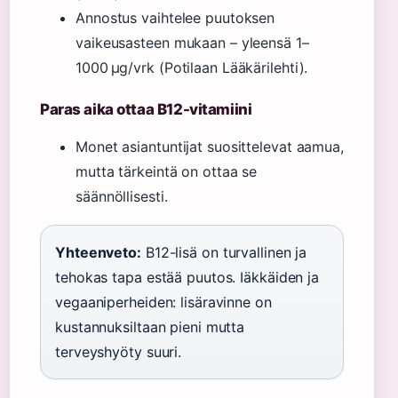
Annostus vaihtelee puutoksen
vaikeusasteen mukaan – yleensä 1–
1000 µg/vrk (Potilaan Lääkärilehti).
Paras aika ottaa B12-vitamiini
Monet asiantuntijat suosittelevat aamua,
mutta tärkeintä on ottaa se
säännöllisesti.
Yhteenveto:
B12-lisä on turvallinen ja
tehokas tapa estää puutos. Iäkkäiden ja
vegaaniperheiden: lisäravinne on
kustannuksiltaan pieni mutta
terveyshyöty suuri.