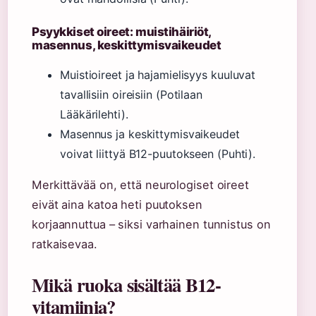
Psyykkiset oireet: muistihäiriöt,
masennus, keskittymisvaikeudet
Muistioireet ja hajamielisyys kuuluvat
tavallisiin oireisiin (Potilaan
Lääkärilehti).
Masennus ja keskittymisvaikeudet
voivat liittyä B12-puutokseen (Puhti).
Merkittävää on, että neurologiset oireet
eivät aina katoa heti puutoksen
korjaannuttua – siksi varhainen tunnistus on
ratkaisevaa.
Mikä ruoka sisältää B12-
vitamiinia?