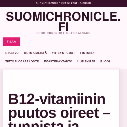
SUOMICHRONICLE UUTISKATSAUS
•
SUOMI
SUOMICHRONICLE.
FI
SUOMICHRONICLE UUTISKATSAUS
TILAA
ETUSIVU
TIETOA MEISTÄ
YHTEYSTIEDOT
HISTORIA
TIETOSUOJASELOSTE
EVÄSTEKÄYTÄNTÖ
UUTISKIRJE
BLOGI
B12-vitamiinin
puutos oireet –
tunnista ja