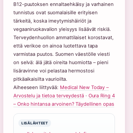
B12-puutoksen ennaltaehkäisy ja varhainen
tunnistus ovat suomalaisille erityisen
tärkeitä, koska imeytymishäiriöt ja
vegaaniruokavalion yleisyys lisäävät riskiä.
Terveydenhuollon ammattilaiset korostavat,
että verikoe on ainoa luotettava tapa
varmistaa puutos. Suomen väestölle viesti
on selvä: älä jätä oireita huomiotta – pieni
lisäravinne voi pelastaa hermostosi
pitkäaikaisilta vaurioilta.
Aiheeseen liittyvää:
Medical New Today –
Arvostelu ja tietoa terveydestä
·
Oura Ring 4
– Onko hintansa arvoinen? Täydellinen opas
LISÄLÄHTEET