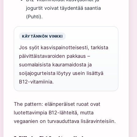
jogurtit voivat täydentää saantia
(Puhti).
KÄYTÄNNÖN VINKKI
Jos syöt kasvispainotteisesti, tarkista
päivittäistavaroiden pakkaus –
suomalaisista kauramaidosta ja
soijajogurteista löytyy usein lisättyä
B12-vitamiinia.
The pattern: eläinperäiset ruoat ovat
luotettavimpia B12-lähteitä, mutta
vegaanien on turvauduttava lisäravinteisiin.