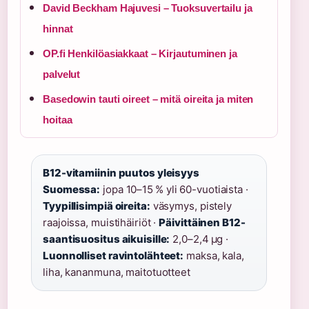
David Beckham Hajuvesi – Tuoksuvertailu ja
hinnat
OP.fi Henkilöasiakkaat – Kirjautuminen ja
palvelut
Basedowin tauti oireet – mitä oireita ja miten
hoitaa
B12-vitamiinin puutos yleisyys
Suomessa:
jopa 10–15 % yli 60-vuotiaista ·
Tyypillisimpiä oireita:
väsymys, pistely
raajoissa, muistihäiriöt ·
Päivittäinen B12-
saantisuositus aikuisille:
2,0–2,4 µg ·
Luonnolliset ravintolähteet:
maksa, kala,
liha, kananmuna, maitotuotteet