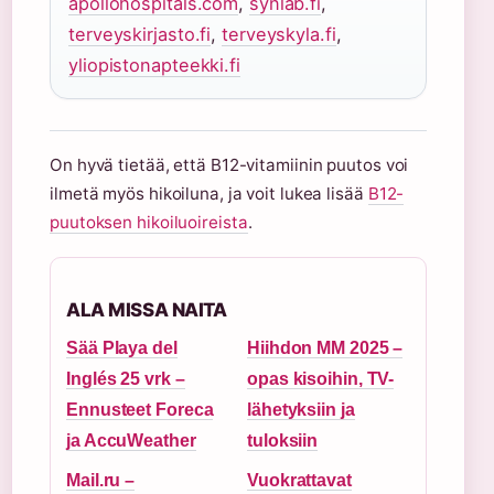
apollohospitals.com
,
synlab.fi
,
terveyskirjasto.fi
,
terveyskyla.fi
,
yliopistonapteekki.fi
On hyvä tietää, että B12-vitamiinin puutos voi
ilmetä myös hikoiluna, ja voit lukea lisää
B12-
puutoksen hikoiluoireista
.
ALA MISSA NAITA
Sää Playa del
Hiihdon MM 2025 –
Inglés 25 vrk –
opas kisoihin, TV-
Ennusteet Foreca
lähetyksiin ja
ja AccuWeather
tuloksiin
Mail.ru –
Vuokrattavat