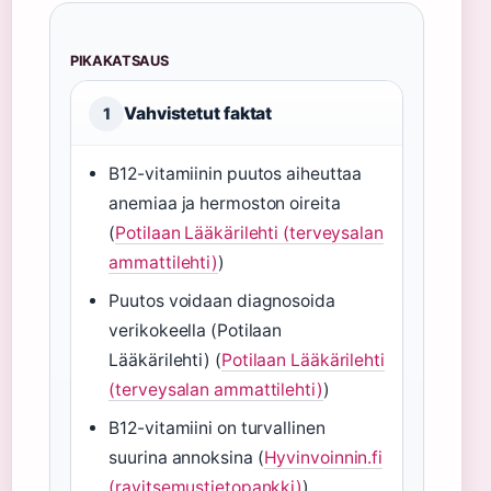
PIKAKATSAUS
Vahvistetut faktat
1
B12-vitamiinin puutos aiheuttaa
anemiaa ja hermoston oireita
(
Potilaan Lääkärilehti (terveysalan
ammattilehti)
)
Puutos voidaan diagnosoida
verikokeella (Potilaan
Lääkärilehti) (
Potilaan Lääkärilehti
(terveysalan ammattilehti)
)
B12-vitamiini on turvallinen
suurina annoksina (
Hyvinvoinnin.fi
(ravitsemustietopankki)
)