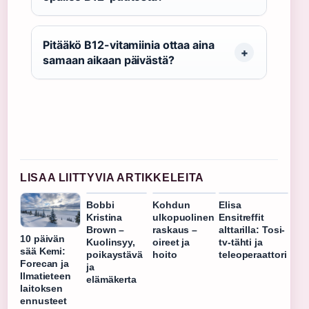
Pitääkö B12-vitamiinia ottaa aina
samaan aikaan päivästä?
LISAA LIITTYVIA ARTIKKELEITA
Bobbi
Kohdun
Elisa
Kristina
ulkopuolinen
Ensitreffit
Brown –
raskaus –
alttarilla: Tosi-
10 päivän
Kuolinsyy,
oireet ja
tv-tähti ja
sää Kemi:
poikaystävä
hoito
teleoperaattori
Forecan ja
ja
Ilmatieteen
elämäkerta
laitoksen
ennusteet