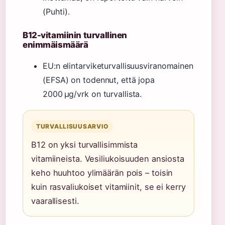
(Puhti).
B12-vitamiinin turvallinen
enimmäismäärä
EU:n elintarviketurvallisuusviranomainen
(EFSA) on todennut, että jopa
2000 µg/vrk on turvallista.
TURVALLISUUSARVIO
B12 on yksi turvallisimmista
vitamiineista. Vesiliukoisuuden ansiosta
keho huuhtoo ylimäärän pois – toisin
kuin rasvaliukoiset vitamiinit, se ei kerry
vaarallisesti.