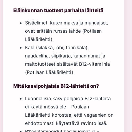
Eläinkunnan tuotteet parhaita lähteitä
Sisäelimet, kuten maksa ja munuaiset,
ovat erittäin runsas lähde (Potilaan
Lääkärilehti).
Kala (silakka, lohi, tonnikala),
naudanliha, siipikarja, kananmunat ja
maitotuotteet sisältävät B12-vitamiinia
(Potilaan Lääkärilehti).
Mitä kasvipohjaisia B12-lähteitä on?
Luonnollisia kasvipohjaisia B12-lähteitä
ei käytännössä ole – Potilaan
Lääkärilehti korostaa, että vegaanien on
ehdottomasti käytettävä ravintolisää.
B12-vitaminoidut kasvijuomat ja -