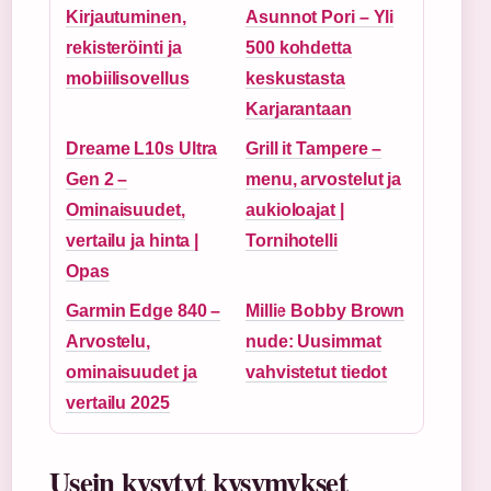
Kirjautuminen,
Asunnot Pori – Yli
rekisteröinti ja
500 kohdetta
mobiilisovellus
keskustasta
Karjarantaan
Dreame L10s Ultra
Grill it Tampere –
Gen 2 –
menu, arvostelut ja
Ominaisuudet,
aukioloajat |
vertailu ja hinta |
Tornihotelli
Opas
Garmin Edge 840 –
Millie Bobby Brown
Arvostelu,
nude: Uusimmat
ominaisuudet ja
vahvistetut tiedot
vertailu 2025
Usein kysytyt kysymykset