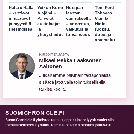
Halla x Halla
Veikon Kone
Norspan-
Tom Ford
– kestävät
Alajärvi –
laastari
Tobacco
uimapuvut
Palvelut,
vanhuksella
Vanille –
ja myymälä
aukioloajat
– annostus,
Hinta,
Helsingissä
ja
vaikutus ja
tuoksu,
yhteystiedot
turvallisuus
dupet ja
arvostelut
KIRJOITTAJASTA
Mikael Pekka Laaksonen
Aaltonen
Julkaisemme päivittäin faktapohjaista
sisältöä jatkuvalla toimituksellisella
tarkistuksella.
SUOMICHRONICLE.FI
SuomiChronicle.fi yhdistaa uutiset, oppaat ja analyysit moderniin
toimitukselliseen layoutiin. Toimitus paivittaa sisaltoa jatkuvasti.