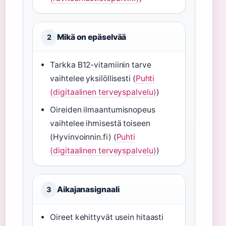
Mikä on epäselvää
2
Tarkka B12-vitamiinin tarve
vaihtelee yksilöllisesti (
Puhti
(digitaalinen terveyspalvelu)
)
Oireiden ilmaantumisnopeus
vaihtelee ihmisestä toiseen
(Hyvinvoinnin.fi) (
Puhti
(digitaalinen terveyspalvelu)
)
Aikajanasignaali
3
Oireet kehittyvät usein hitaasti