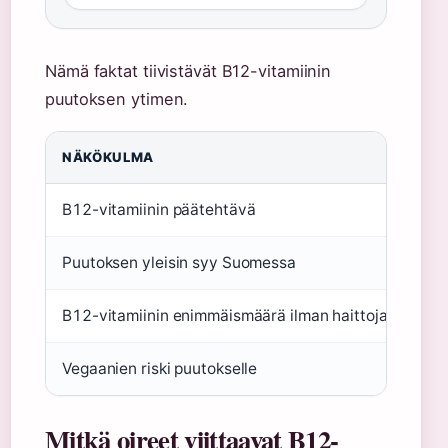
Nämä faktat tiivistävät B12-vitamiinin
puutoksen ytimen.
NÄKÖKULMA
TIE
B12-vitamiinin päätehtävä
Pun
Puutoksen yleisin syy Suomessa
Imey
B12-vitamiinin enimmäismäärä ilman haittoja
Ei 
Vegaanien riski puutokselle
Huo
Mitkä oireet viittaavat B12-