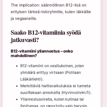
The implication: säännöllinen B12-lisä on
erityisen tärkeä riskiryhmille, kuten iäkkäille
ja vegaaneille.
Saako B12-vitamiinia syödä
jatkuvasti?
B12-vitamiini yliannostus – onko
mahdollinen?
B12-vitamiini on vesiliukoinen, joten
ylimäärä erittyy virtsaan (Potilaan
Lääkärilehti).
Merkittäviä haittavaikutuksia ei tunneta
suurillakaan annoksilla (Hyvinvoinnin.fi).
Yliannostusoireita, kuten kutinaa tai
ihottumaa, on raportoitu vain harvoin