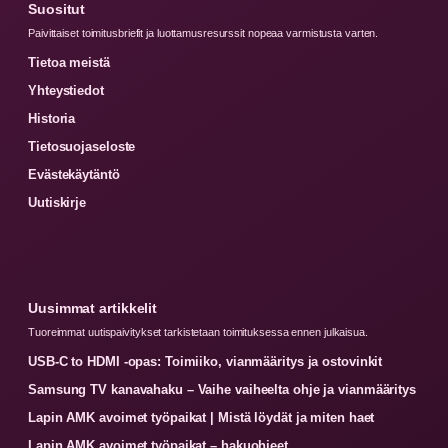
Suositut
Paivittaiset toimitusbriefit ja luottamusresurssit nopeaa varmistusta varten.
Tietoa meistä
Yhteystiedot
Historia
Tietosuojaseloste
Evästekäytäntö
Uutiskirje
Uusimmat artikkelit
Tuoreimmat uutispaivitykset tarkistetaan toimituksessa ennen julkaisua.
USB-C to HDMI -opas: Toimiiko, vianmääritys ja ostovinkit
Samsung TV kanavahaku – Vaihe vaiheelta ohje ja vianmääritys
Lapin AMK avoimet työpaikat | Mistä löydät ja miten haet
Lapin AMK avoimet työpaikat – hakuohjeet