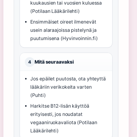
kuukausien tai vuosien kuluessa
(Potilaan Lääkärilehti)
Ensimmäiset oireet ilmenevät
usein alaraajoissa pistelynä ja
puutumisena (Hyvinvoinnin.fi)
Mitä seuraavaksi
4
Jos epäilet puutosta, ota yhteyttä
lääkäriin verikokeita varten
(Puhti)
Harkitse B12-lisän käyttöä
erityisesti, jos noudatat
vegaaniruokavaliota (Potilaan
Lääkärilehti)