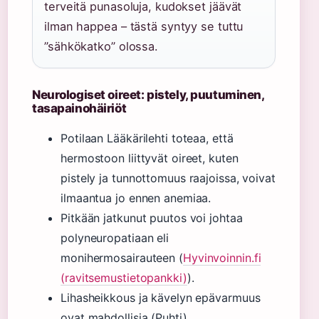
terveitä punasoluja, kudokset jäävät
ilman happea – tästä syntyy se tuttu
”sähkökatko” olossa.
Neurologiset oireet: pistely, puutuminen,
tasapainohäiriöt
Potilaan Lääkärilehti toteaa, että
hermostoon liittyvät oireet, kuten
pistely ja tunnottomuus raajoissa, voivat
ilmaantua jo ennen anemiaa.
Pitkään jatkunut puutos voi johtaa
polyneuropatiaan eli
monihermosairauteen (
Hyvinvoinnin.fi
(ravitsemustietopankki)
).
Lihasheikkous ja kävelyn epävarmuus
ovat mahdollisia (Puhti).