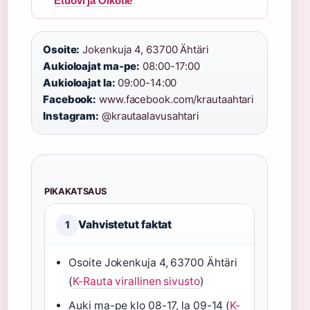
Etuovi ja Oikotie
Osoite:
Jokenkuja 4, 63700 Ähtäri
Aukioloajat ma-pe:
08:00-17:00
Aukioloajat la:
09:00-14:00
Facebook:
www.facebook.com/krautaahtari
Instagram:
@krautaalavusahtari
PIKAKATSAUS
Vahvistetut faktat
1
Osoite Jokenkuja 4, 63700 Ähtäri
(
K-Rauta virallinen sivusto
)
Auki ma-pe klo 08-17, la 09-14 (
K-