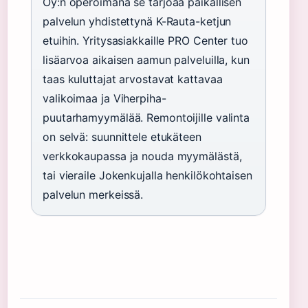
Oy:n operoimana se tarjoaa paikallisen
palvelun yhdistettynä K-Rauta-ketjun
etuihin. Yritysasiakkaille PRO Center tuo
lisäarvoa aikaisen aamun palveluilla, kun
taas kuluttajat arvostavat kattavaa
valikoimaa ja Viherpiha-
puutarhamyymälää. Remontoijille valinta
on selvä: suunnittele etukäteen
verkkokaupassa ja nouda myymälästä,
tai vieraile Jokenkujalla henkilökohtaisen
palvelun merkeissä.