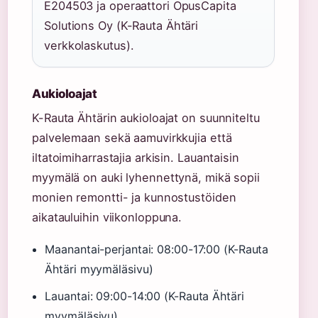
E204503 ja operaattori OpusCapita
Solutions Oy (K-Rauta Ähtäri
verkkolaskutus).
Aukioloajat
K-Rauta Ähtärin aukioloajat on suunniteltu
palvelemaan sekä aamuvirkkujia että
iltatoimiharrastajia arkisin. Lauantaisin
myymälä on auki lyhennettynä, mikä sopii
monien remontti- ja kunnostustöiden
aikatauluihin viikonloppuna.
Maanantai-perjantai: 08:00-17:00 (K-Rauta
Ähtäri myymäläsivu)
Lauantai: 09:00-14:00 (K-Rauta Ähtäri
myymäläsivu)