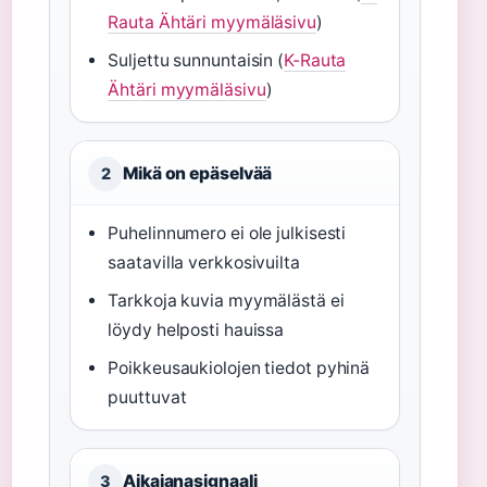
Rauta Ähtäri myymäläsivu
)
Suljettu sunnuntaisin (
K-Rauta
Ähtäri myymäläsivu
)
Mikä on epäselvää
2
Puhelinnumero ei ole julkisesti
saatavilla verkkosivuilta
Tarkkoja kuvia myymälästä ei
löydy helposti hauissa
Poikkeusaukiolojen tiedot pyhinä
puuttuvat
Aikajanasignaali
3