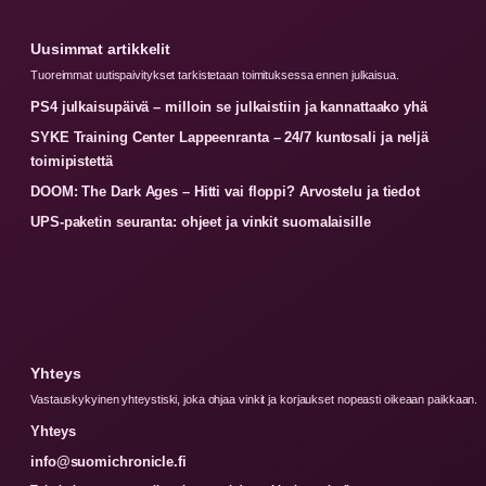
Uusimmat artikkelit
Tuoreimmat uutispaivitykset tarkistetaan toimituksessa ennen julkaisua.
PS4 julkaisupäivä – milloin se julkaistiin ja kannattaako yhä
SYKE Training Center Lappeenranta – 24/7 kuntosali ja neljä
toimipistettä
DOOM: The Dark Ages – Hitti vai floppi? Arvostelu ja tiedot
UPS-paketin seuranta: ohjeet ja vinkit suomalaisille
Yhteys
Vastauskykyinen yhteystiski, joka ohjaa vinkit ja korjaukset nopeasti oikeaan paikkaan.
Yhteys
info@suomichronicle.fi