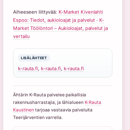
Aiheeseen liittyvää:
K-Market Kivenlahti
Espoo: Tiedot, aukioloajat ja palvelut
·
K-
Market Töölöntori – Aukioloajat, palvelut ja
vertailu
LISÄLÄHTEET
k-rauta.fi
,
k-rauta.fi
,
k-rauta.fi
Ähtärin K-Rauta palvelee paikallisia
rakennusharrastajia, ja lähialueen
K-Rauta
Kaustinen
tarjoaa vastaavia palveluita
Teerijärventien varrella.