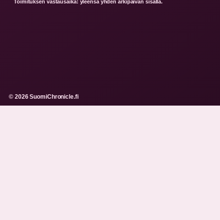
Toimituksen vastausaika: yleensa yhden arkipaivan sisalla.
© 2026 SuomiChronicle.fi