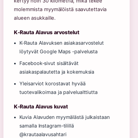
kertyy noin 30 kilometriä, mikä tekee
molemmista myymälöistä saavutettavia
alueen asukkaille.
K-Rauta Alavus arvostelut
K-Rauta Alavuksen asiakasarvostelut
löytyvät Google Maps -palvelusta
Facebook-sivut sisältävät
asiakaspalautetta ja kokemuksia
Yleisarviot korostavat hyvää
tuotevalikoimaa ja palvelualttiutta
K-Rauta Alavus kuvat
Kuvia Alavuden myymälästä julkaistaan
samalla Instagram-tilillä
@krautaalavusahtari