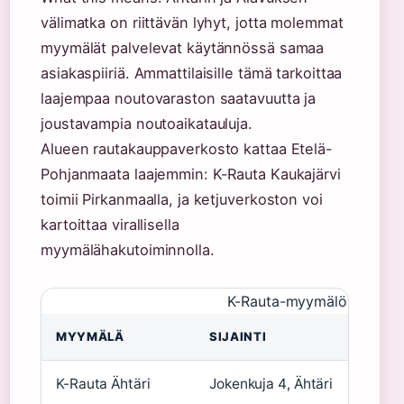
välimatka on riittävän lyhyt, jotta molemmat
myymälät palvelevat käytännössä samaa
asiakaspiiriä. Ammattilaisille tämä tarkoittaa
laajempaa noutovaraston saatavuutta ja
joustavampia noutoaikatauluja.
Alueen rautakauppaverkosto kattaa Etelä-
Pohjanmaata laajemmin: K-Rauta Kaukajärvi
toimii Pirkanmaalla, ja ketjuverkoston voi
kartoittaa virallisella
myymälähakutoiminnolla.
K-Rauta-myymälöiden vert
MYYMÄLÄ
SIJAINTI
OPE
K-Rauta Ähtäri
Jokenkuja 4, Ähtäri
Henk