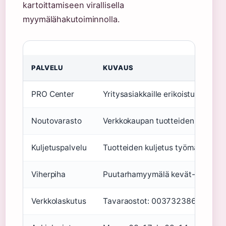
kartoittamiseen virallisella
myymälähakutoiminnolla.
PALVELU
KUVAUS
PRO Center
Yritysasiakkaille erikoistunut tila,
Noutovarasto
Verkkokaupan tuotteiden nouto 
Kuljetuspalvelu
Tuotteiden kuljetus työmaalle sov
Viherpiha
Puutarhamyymälä kevät- ja kesäk
Verkkolaskutus
Tavaraostot: 00373238648903, k