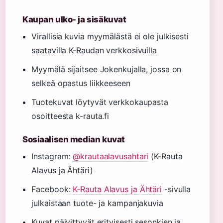
Kaupan ulko- ja sisäkuvat
Virallisia kuvia myymälästä ei ole julkisesti
saatavilla K-Raudan verkkosivuilla
Myymälä sijaitsee Jokenkujalla, jossa on
selkeä opastus liikkeeseen
Tuotekuvat löytyvät verkkokaupasta
osoitteesta k-rauta.fi
Sosiaalisen median kuvat
Instagram:
@krautaalavusahtari
(K-Rauta
Alavus ja Ähtäri)
Facebook:
K-Rauta Alavus ja Ähtäri
-sivulla
julkaistaan tuote- ja kampanjakuvia
Kuvat päivittyvät erityisesti sesonkien ja