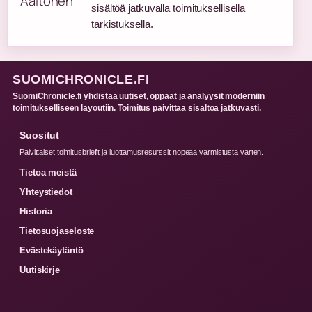
sisältöä jatkuvalla toimituksellisella
tarkistuksella.
SUOMICHRONICLE.FI
SuomiChronicle.fi yhdistaa uutiset, oppaat ja analyysit moderniin
toimitukselliseen layoutiin. Toimitus paivittaa sisaltoa jatkuvasti.
Suositut
Paivittaiset toimitusbriefit ja luottamusresurssit nopeaa varmistusta varten.
Tietoa meistä
Yhteystiedot
Historia
Tietosuojaseloste
Evästekäytäntö
Uutiskirje