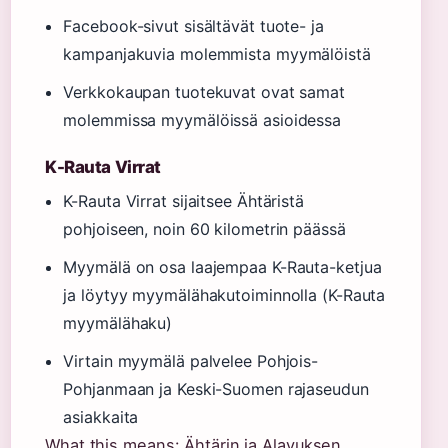
Facebook-sivut sisältävät tuote- ja
kampanjakuvia molemmista myymälöistä
Verkkokaupan tuotekuvat ovat samat
molemmissa myymälöissä asioidessa
K-Rauta Virrat
K-Rauta Virrat sijaitsee Ähtäristä
pohjoiseen, noin 60 kilometrin päässä
Myymälä on osa laajempaa K-Rauta-ketjua
ja löytyy myymälähakutoiminnolla (K-Rauta
myymälähaku)
Virtain myymälä palvelee Pohjois-
Pohjanmaan ja Keski-Suomen rajaseudun
asiakkaita
What this means: Ähtärin ja Alavuksen