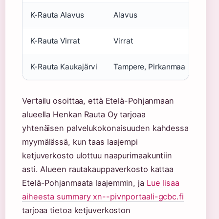
K-Rauta Alavus
Alavus
Henk
K-Rauta Virrat
Virrat
K-Ra
K-Rauta Kaukajärvi
Tampere, Pirkanmaa
K-Ra
Vertailu osoittaa, että Etelä-Pohjanmaan
alueella Henkan Rauta Oy tarjoaa
yhtenäisen palvelukokonaisuuden kahdessa
myymälässä, kun taas laajempi
ketjuverkosto ulottuu naapurimaakuntiin
asti. Alueen rautakauppaverkosto kattaa
Etelä-Pohjanmaata laajemmin, ja
Lue lisaa
aiheesta summary xn--pivnportaali-gcbc.fi
tarjoaa tietoa ketjuverkoston