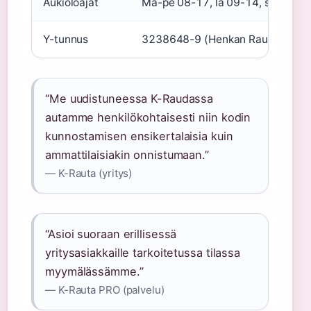
Aukioloajat
Ma-pe 08-17, la 09-14, su suljet
Y-tunnus
3238648-9 (Henkan Rauta Oy)
“Me uudistuneessa K-Raudassa
autamme henkilökohtaisesti niin kodin
kunnostamisen ensikertalaisia kuin
ammattilaisiakin onnistumaan.”
— K-Rauta (yritys)
“Asioi suoraan erillisessä
yritysasiakkaille tarkoitetussa tilassa
myymälässämme.”
— K-Rauta PRO (palvelu)