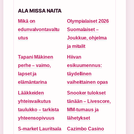
ALA MISSA NAITA
Mikä on
Olympialaiset 2026
edunvalvontavaltu
Suomalaiset –
utus
Joukkue, ohjelma
ja mitalit
Tapani Mäkinen
Hiivan
perhe – vaimo,
esikuumennus:
lapset ja
täydellinen
elämäntarina
vaiheittainen opas
Lääkkeiden
Snooker tulokset
yhteisvaikutus
tänään – Livescore,
taulukko – tarkista
MM-turnaus ja
yhteensopivuus
lähetykset
S-market Lauritsala
Cazimbo Casino