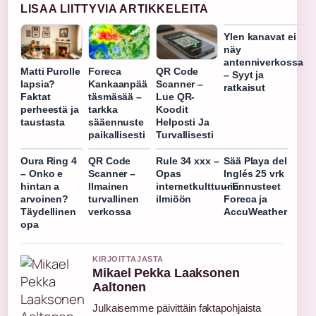
LISAA LIITTYVIA ARTIKKELEITA
Ylen kanavat ei
näy
antenniverkossa
Matti Purolle
Foreca
QR Code
– Syyt ja
lapsia?
Kankaanpää
Scanner –
ratkaisut
Faktat
täsmäsää –
Lue QR-
perheestä ja
tarkka
Koodit
taustasta
sääennuste
Helposti Ja
paikallisesti
Turvallisesti
Oura Ring 4
QR Code
Rule 34 xxx –
Sää Playa del
– Onko e
Scanner –
Opas
Inglés 25 vrk
hintan a
Ilmainen
internetkulttuurin
– Ennusteet
arvoinen?
turvallinen
ilmiöön
Foreca ja
Täydellinen
verkossa
AccuWeather
opa
KIRJOITTAJASTA
Mikael Pekka Laaksonen
Aaltonen
Julkaisemme päivittäin faktapohjaista