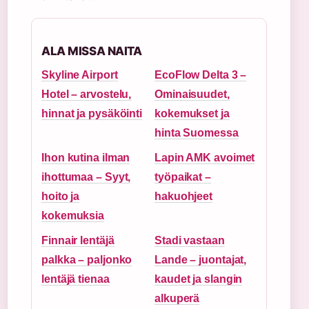
ALA MISSA NAITA
Skyline Airport
EcoFlow Delta 3 –
Hotel – arvostelu,
Ominaisuudet,
hinnat ja pysäköinti
kokemukset ja
hinta Suomessa
Ihon kutina ilman
Lapin AMK avoimet
ihottumaa – Syyt,
työpaikat –
hoito ja
hakuohjeet
kokemuksia
Finnair lentäjä
Stadi vastaan
palkka – paljonko
Lande – juontajat,
lentäjä tienaa
kaudet ja slangin
alkuperä