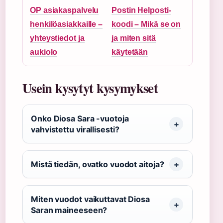
OP asiakaspalvelu
Postin Helposti-
henkilöasiakkaille –
koodi – Mikä se on
yhteystiedot ja
ja miten sitä
aukiolo
käytetään
Usein kysytyt kysymykset
Onko Diosa Sara -vuotoja
vahvistettu virallisesti?
Mistä tiedän, ovatko vuodot aitoja?
Miten vuodot vaikuttavat Diosa
Saran maineeseen?