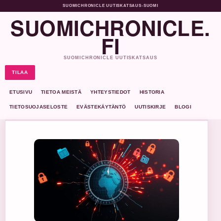
SUOMICHRONICLE UUTISKATSAUS
•
SUOMI
SUOMICHRONICLE.
FI
SUOMICHRONICLE UUTISKATSAUS
TILAA
ETUSIVU
TIETOA MEISTÄ
YHTEYSTIEDOT
HISTORIA
TIETOSUOJASELOSTE
EVÄSTEKÄYTÄNTÖ
UUTISKIRJE
BLOGI