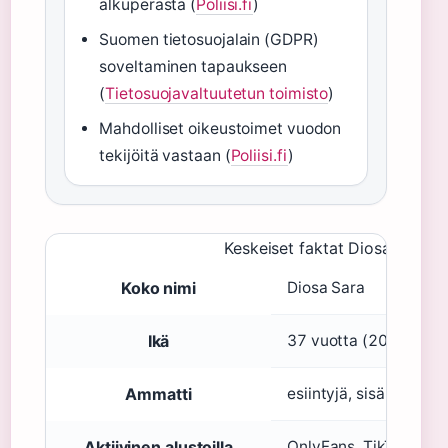
alkuperästä (
Poliisi.fi
)
Suomen tietosuojalain (GDPR)
soveltaminen tapaukseen
(
Tietosuojavaltuutetun toimisto
)
Mahdolliset oikeustoimet vuodon
tekijöitä vastaan (
Poliisi.fi
)
Keskeiset faktat Diosa Sarast
Koko nimi
Diosa Sara
Ikä
37 vuotta (2025)
Ammatti
esiintyjä, sisällöntuott
Aktiivinen alustoilla
OnlyFans, TikTok, Ins