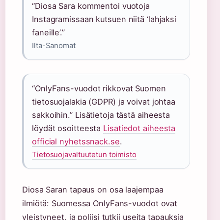
“Diosa Sara kommentoi vuotoja
Instagramissaan kutsuen niitä ‘lahjaksi
faneille’.”
Ilta-Sanomat
“OnlyFans-vuodot rikkovat Suomen
tietosuojalakia (GDPR) ja voivat johtaa
sakkoihin.” Lisätietoja tästä aiheesta
löydät osoitteesta
Lisatiedot aiheesta
official nyhetssnack.se
.
Tietosuojavaltuutetun toimisto
Diosa Saran tapaus on osa laajempaa
ilmiötä: Suomessa OnlyFans-vuodot ovat
yleistyneet, ja poliisi tutkii useita tapauksia