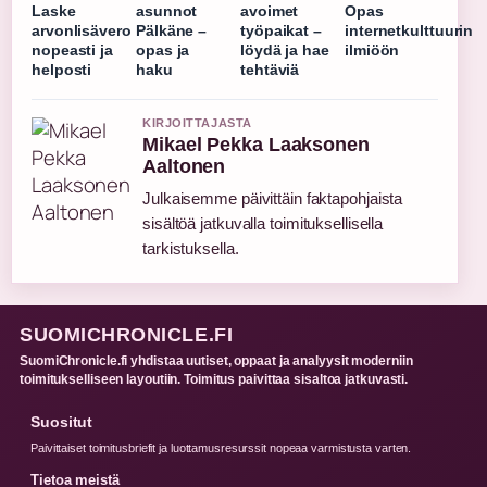
Laske
asunnot
avoimet
Opas
arvonlisävero
Pälkäne –
työpaikat –
internetkulttuurin
nopeasti ja
opas ja
löydä ja hae
ilmiöön
helposti
haku
tehtäviä
KIRJOITTAJASTA
Mikael Pekka Laaksonen
Aaltonen
Julkaisemme päivittäin faktapohjaista
sisältöä jatkuvalla toimituksellisella
tarkistuksella.
SUOMICHRONICLE.FI
SuomiChronicle.fi yhdistaa uutiset, oppaat ja analyysit moderniin
toimitukselliseen layoutiin. Toimitus paivittaa sisaltoa jatkuvasti.
Suositut
Paivittaiset toimitusbriefit ja luottamusresurssit nopeaa varmistusta varten.
Tietoa meistä