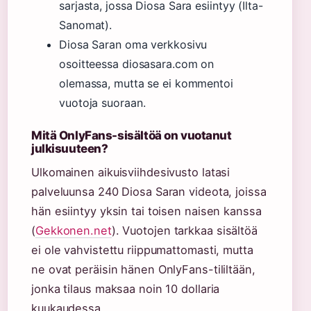
sarjasta, jossa Diosa Sara esiintyy (Ilta-
Sanomat).
Diosa Saran oma verkkosivu
osoitteessa diosasara.com on
olemassa, mutta se ei kommentoi
vuotoja suoraan.
Mitä OnlyFans-sisältöä on vuotanut
julkisuuteen?
Ulkomainen aikuisviihdesivusto latasi
palveluunsa 240 Diosa Saran videota, joissa
hän esiintyy yksin tai toisen naisen kanssa
(
Gekkonen.net
). Vuotojen tarkkaa sisältöä
ei ole vahvistettu riippumattomasti, mutta
ne ovat peräisin hänen OnlyFans-tililtään,
jonka tilaus maksaa noin 10 dollaria
kuukaudessa.