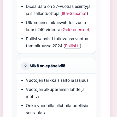
Diosa Sara on 37-vuotias esiintyjä
ja sisällöntuottaja (
Ilta-Sanomat
)
Ulkomainen aikuisviihdesivusto
latasi 240 videota (
Gekkonen.net
)
Poliisi vahvisti tutkivansa vuotoa
tammikuussa 2024 (
Poliisi.fi
)
Mikä on epäselvää
2
Vuotojen tarkka sisältö ja laajuus
Vuotojen alkuperäinen lähde ja
motiivi
Onko vuodoilla ollut oikeudellisia
seurauksia