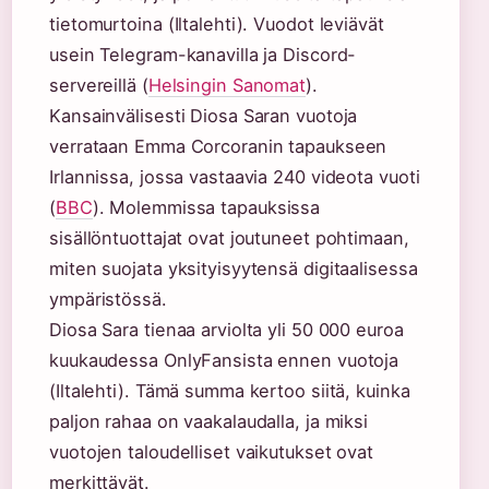
tietomurtoina (Iltalehti). Vuodot leviävät
usein Telegram-kanavilla ja Discord-
servereillä (
Helsingin Sanomat
).
Kansainvälisesti Diosa Saran vuotoja
verrataan Emma Corcoranin tapaukseen
Irlannissa, jossa vastaavia 240 videota vuoti
(
BBC
). Molemmissa tapauksissa
sisällöntuottajat ovat joutuneet pohtimaan,
miten suojata yksityisyytensä digitaalisessa
ympäristössä.
Diosa Sara tienaa arviolta yli 50 000 euroa
kuukaudessa OnlyFansista ennen vuotoja
(Iltalehti). Tämä summa kertoo siitä, kuinka
paljon rahaa on vaakalaudalla, ja miksi
vuotojen taloudelliset vaikutukset ovat
merkittävät.