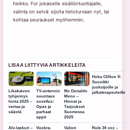
heikko. For jokaiselle sisällöntuottajalle,
valinta on selvä: sijoita tietoturvaan nyt, tai
kohtaa seuraukset myöhemmin.
LISAA LIITTYVIA ARTIKKELEITA
Hoka Clifton 9:
Suosikki
juoksijoille ja
Likakaivon
TV-antennin
Mc Donalds
jalkaterapeuteille
tyhjennys
suuntaus
Menu –
hinta 2025 –
sovellus:
Hinnat ja
vertaa ja
Opas ja
Tarjoukset
säästä
parhaat
Suomessa
appit
2025
Alv-laskuri –
Vuokra-
Valion
Rule 34 xxx –