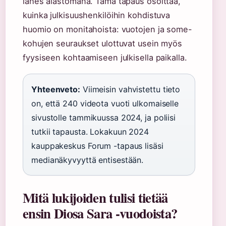
lähes alastomana. Tämä tapaus osoittaa,
kuinka julkisuushenkilöihin kohdistuva
huomio on monitahoista: vuotojen ja some-
kohujen seuraukset ulottuvat usein myös
fyysiseen kohtaamiseen julkisella paikalla.
Yhteenveto:
Viimeisin vahvistettu tieto
on, että 240 videota vuoti ulkomaiselle
sivustolle tammikuussa 2024, ja poliisi
tutkii tapausta. Lokakuun 2024
kauppakeskus Forum -tapaus lisäsi
medianäkyvyyttä entisestään.
Mitä lukijoiden tulisi tietää
ensin Diosa Sara -vuodoista?