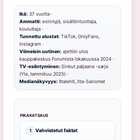
Ikä:
37 vuotta ·
Ammatti:
esiintyjä, sisällöntuottaja,
kouluttaja ·
Tunnettu alustat:
TikTok, OnlyFans,
Instagram ·
Viimeisin uutinen:
ajettiin ulos
kauppakeskus Forumista lokakuussa 2024 ·
TV-esiintyminen:
Sinkut paljaana -sarja
(Yle, tammikuu 2025) ·
Medianäkyvyys:
Iltalehti, Ilta-Sanomat
PIKAKATSAUS
Vahvistetut faktat
1