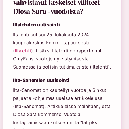
vahvistavat keskeiset väitteet
Diosa Sara -vuodoista?
Iltalehden uutisointi
Iltalehti uutisoi 25. lokakuuta 2024
kauppakeskus Forum -tapauksesta
(
Iltalehti
). Lisäksi Iltalehti on raportoinut
OnlyFans-vuotojen yleistymisestä
Suomessa ja poliisin tutkimuksista (Iltalehti).
Ilta-Sanomien uutisointi
Ilta-Sanomat on käsitellyt vuotoa ja Sinkut
paljaana -ohjelmaa useissa artikkeleissa
(Ilta-Sanomat). Artikkeleissa mainitaan, että
Diosa Sara kommentoi vuotoja
Instagramissaan kutsuen niitä “lahjaksi