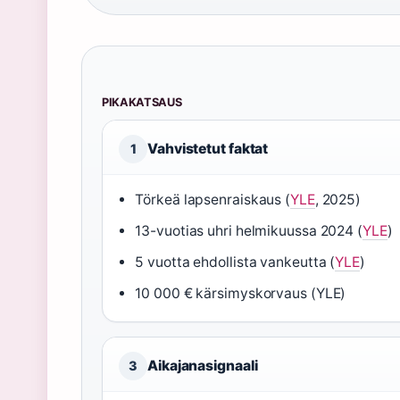
PIKAKATSAUS
Vahvistetut faktat
1
Törkeä lapsenraiskaus (
YLE
, 2025)
13-vuotias uhri helmikuussa 2024 (
YLE
)
5 vuotta ehdollista vankeutta (
YLE
)
10 000 € kärsimyskorvaus (YLE)
Aikajanasignaali
3