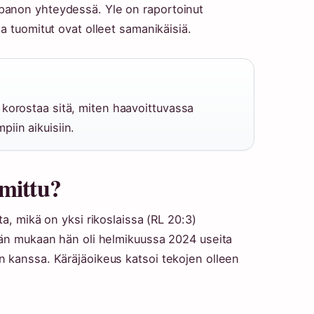
panon yhteydessä. Yle on raportoinut
a tuomitut ovat olleet samanikäisiä.
korostaa sitä, miten haavoittuvassa
iin aikuisiin.
omittu?
a, mikä on yksi rikoslaissa (RL 20:3)
män mukaan hän oli helmikuussa 2024 useita
n kanssa. Käräjäoikeus katsoi tekojen olleen