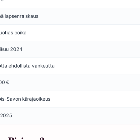
eä lapsenraiskaus
uotias poika
ikuu 2024
tta ehdollista vankeutta
00 €
ois-Savon käräjäoikeus
.2025