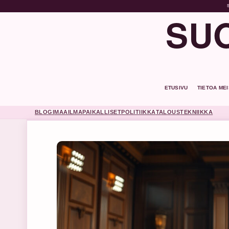
SUO
ETUSIVU
TIETOA ME
BLOGI
MAAILMA
PAIKALLISET
POLITIIKKA
TALOUS
TEKNIIKKA