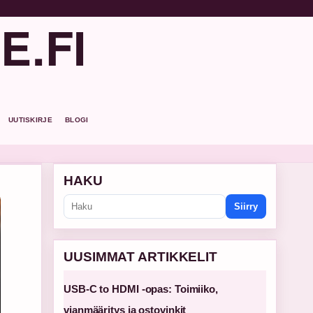
E.FI
UUTISKIRJE
BLOGI
HAKU
Siirry
UUSIMMAT ARTIKKELIT
USB-C to HDMI -opas: Toimiiko,
vianmääritys ja ostovinkit