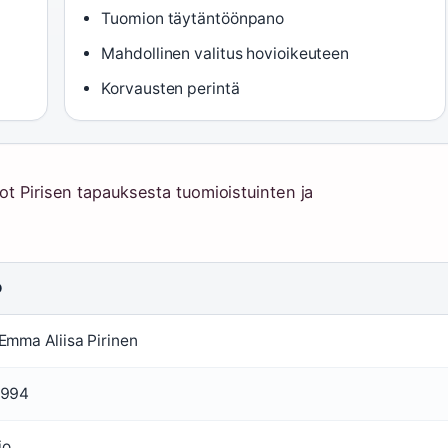
Tuomion täytäntöönpano
Mahdollinen valitus hovioikeuteen
Korvausten perintä
ot Pirisen tapauksesta tuomioistuinten ja
O
Emma Aliisa Pirinen
1994
io