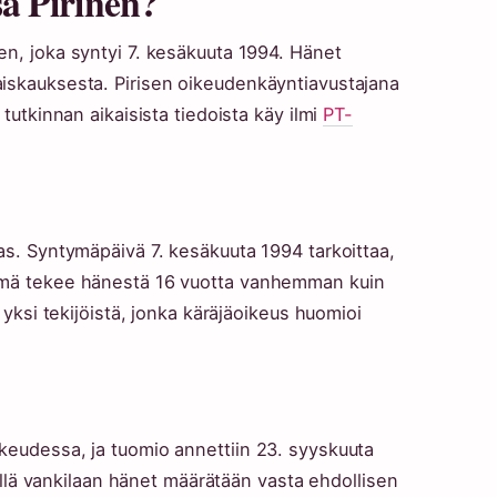
a Pirinen?
en, joka syntyi 7. kesäkuuta 1994. Hänet
aiskauksesta. Pirisen oikeudenkäyntiavustajana
 tutkinnan aikaisista tiedoista käy ilmi
PT-
as. Syntymäpäivä 7. kesäkuuta 1994 tarkoittaa,
Tämä tekee hänestä 16 vuotta vanhemman kuin
 yksi tekijöistä, jonka käräjäoikeus huomioi
keudessa, ja tuomio annettiin 23. syyskuuta
 sillä vankilaan hänet määrätään vasta ehdollisen