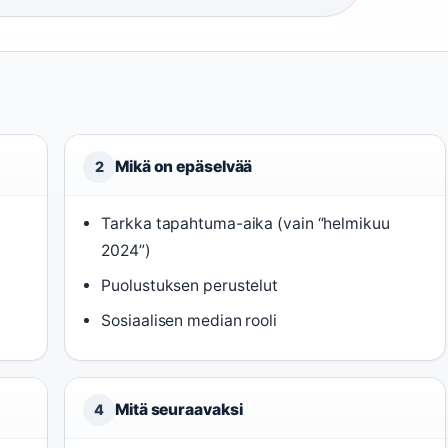
Mikä on epäselvää
2
Tarkka tapahtuma-aika (vain “helmikuu
2024”)
Puolustuksen perustelut
Sosiaalisen median rooli
Mitä seuraavaksi
4