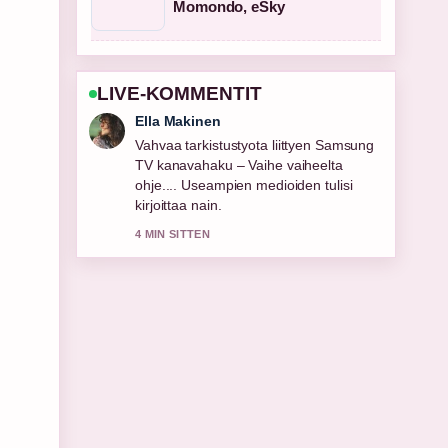
Momondo, eSky
LIVE-KOMMENTIT
Joonas Kallio
Hyva yhteenveto aiheesta Lapin AMK
avoimet työpaikat | Mistä löydät....
Tama on tahan mennessa selkein
kooste tanaan.
6 MIN SITTEN