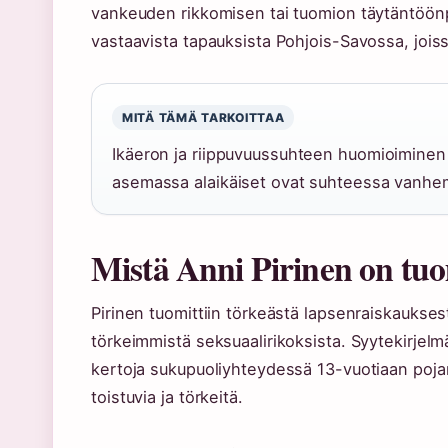
vankeuden rikkomisen tai tuomion täytäntöön
vastaavista tapauksista Pohjois-Savossa, joiss
MITÄ TÄMÄ TARKOITTAA
Ikäeron ja riippuvuussuhteen huomioiminen 
asemassa alaikäiset ovat suhteessa vanhemp
Mistä Anni Pirinen on tu
Pirinen tuomittiin törkeästä lapsenraiskauksest
törkeimmistä seksuaalirikoksista. Syytekirjel
kertoja sukupuoliyhteydessä 13-vuotiaan poja
toistuvia ja törkeitä.