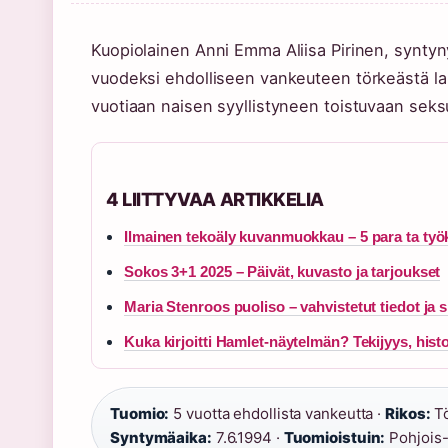
Kuopiolainen Anni Emma Aliisa Pirinen, syntyn
vuodeksi ehdolliseen vankeuteen törkeästä la
vuotiaan naisen syyllistyneen toistuvaan seks
4 LIITTYVAA ARTIKKELIA
Ilmainen tekoäly kuvanmuokkau – 5 para ta työ
Sokos 3+1 2025 – Päivät, kuvasto ja tarjoukset
Maria Stenroos puoliso – vahvistetut tiedot ja si
Kuka kirjoitti Hamlet-näytelmän? Tekijyys, histo
Tuomio:
5 vuotta ehdollista vankeutta ·
Rikos:
Tö
Syntymäaika:
7.6.1994 ·
Tuomioistuin:
Pohjois-