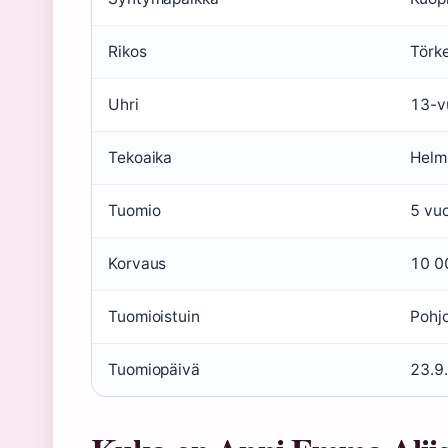
Rikos
Törk
Uhri
13-v
Tekoaika
Helm
Tuomio
5 vuo
Korvaus
10 0
Tuomioistuin
Pohj
Tuomiopäivä
23.9