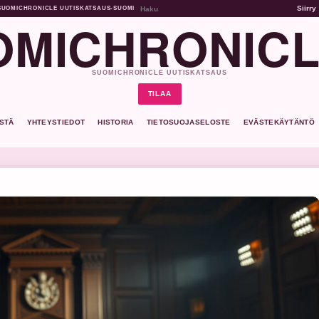
Siirry
SUOMICHRONICLE UUTISKATSAUS
•
SUOMI
MICHRONICL
SUOMICHRONICLE UUTISKATSAUS
TILAA
ISTÄ
YHTEYSTIEDOT
HISTORIA
TIETOSUOJASELOSTE
EVÄSTEKÄYTÄNTÖ