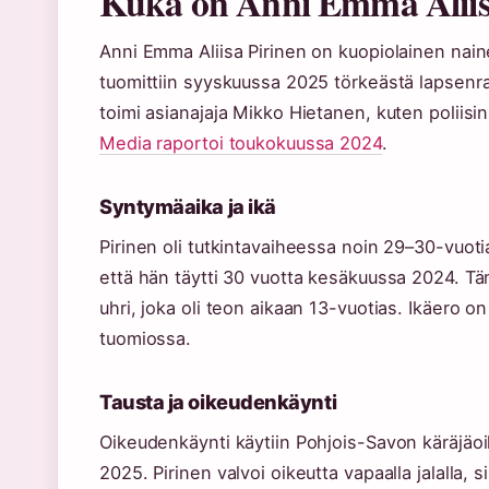
Kuka on Anni Emma Aliis
Anni Emma Aliisa Pirinen on kuopiolainen nain
tuomittiin syyskuussa 2025 törkeästä lapsenr
toimi asianajaja Mikko Hietanen, kuten poliisin
Media raportoi toukokuussa 2024
.
Syntymäaika ja ikä
Pirinen oli tutkintavaiheessa noin 29–30-vuoti
että hän täytti 30 vuotta kesäkuussa 2024. 
uhri, joka oli teon aikaan 13-vuotias. Ikäero on
tuomiossa.
Tausta ja oikeudenkäynti
Oikeudenkäynti käytiin Pohjois-Savon käräjäoi
2025. Pirinen valvoi oikeutta vapaalla jalalla,