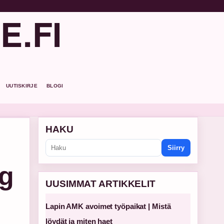
E.FI
UUTISKIRJE
BLOGI
HAKU
Siirry
ag
UUSIMMAT ARTIKKELIT
Lapin AMK avoimet työpaikat | Mistä
löydät ja miten haet