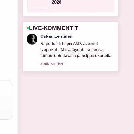
2026
LIVE-KOMMENTIT
Sanni Heikkinen
Vahvaa tarkistustyota liittyen Lapin AMK
avoimet työpaikat – hakuohjeet.
Useampien medioiden tulisi kirjoittaa
nain.
5 MIN SITTEN