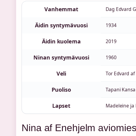
Vanhemmat
Dag Edvard Ga
Äidin syntymävuosi
1934
Äidin kuolema
2019
Ninan syntymävuosi
1960
Veli
Tor Edvard af
Puoliso
Tapani Kansa
Lapset
Madeleine ja
Nina af Enehjelm aviomies