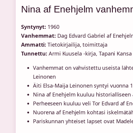
Nina af Enehjelm vanhem
Syntynyt:
1960
Vanhemmat:
Dag Edvard Gabriel af Enehjel
Ammatti:
Tietokirjailija, toimittaja
Tunnettu:
Armi Kuusela -kirja, Tapani Kansa
Vanhemmat on vahvistettu useista lähteis
Leinonen
Äiti Elsa-Maija Leinonen syntyi vuonna 
Nina af Enehjelm kuuluu historialliseen
Perheeseen kuuluu veli Tor Edvard af E
Nuorena af Enehjelm kohtasi iskelmätäh
Pariskunnan yhteiset lapset ovat Madele