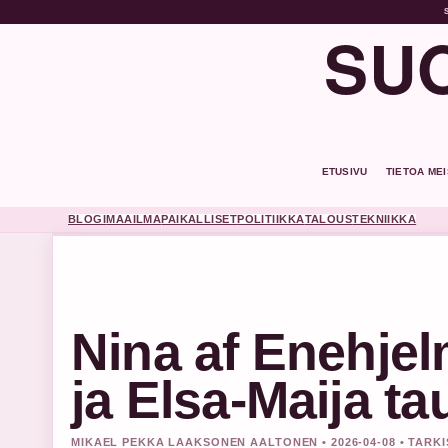
SUO
ETUSIVU
TIETOA ME
BLOGI
MAAILMA
PAIKALLISET
POLITIIKKA
TALOUS
TEKNIIKKA
Nina af Enehje
ja Elsa-Maija ta
MIKAEL PEKKA LAAKSONEN AALTONEN • 2026-04-08 • TARKI