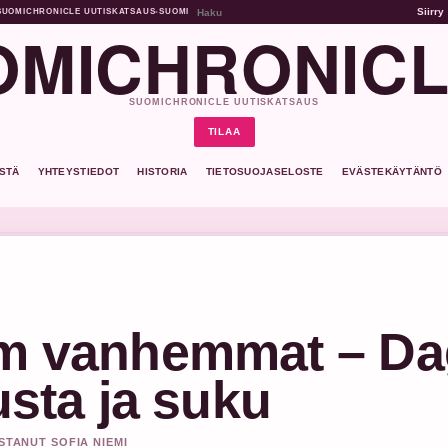
Siirry
SUOMICHRONICLE UUTISKATSAUS
•
SUOMI
MICHRONICL
SUOMICHRONICLE UUTISKATSAUS
TILAA
ISTÄ
YHTEYSTIEDOT
HISTORIA
TIETOSUOJASELOSTE
EVÄSTEKÄYTÄNTÖ
lm vanhemmat – D
usta ja suku
STANUT SOFIA NIEMI