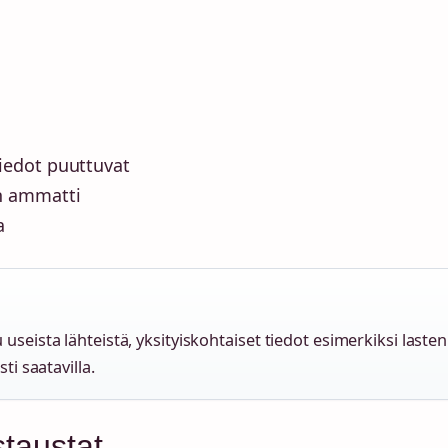
iedot puuttuvat
n ammatti
a
useista lähteistä, yksityiskohtaiset tiedot esimerkiksi lasten
ti saatavilla.
staustat