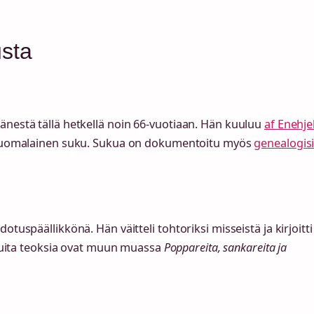
usta
änestä tällä hetkellä noin 66-vuotiaan. Hän kuuluu
af Enehje
vä suomalainen suku. Sukua on dokumentoitu myös
genealogis
tuspäällikkönä. Hän väitteli tohtoriksi misseistä ja kirjoitti
uita teoksia ovat muun muassa
Poppareita, sankareita ja