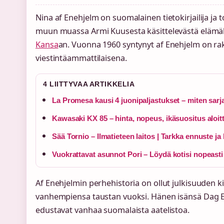
Nina af Enehjelm on suomalainen tietokirjailija ja 
muun muassa Armi Kuusesta käsittelevästä elämäk
Kansa
an. Vuonna 1960 syntynyt af Enehjelm on ra
viestintäammattilaisena.
4 LIITTYVAA ARTIKKELIA
La Promesa kausi 4 juonipaljastukset – miten sarj
Kawasaki KX 85 – hinta, nopeus, ikäsuositus aloitte
Sää Tornio – Ilmatieteen laitos | Tarkka ennuste ja
Vuokrattavat asunnot Pori – Löydä kotisi nopeasti j
Af Enehjelmin perhehistoria on ollut julkisuuden ki
vanhempiensa taustan vuoksi. Hänen isänsä Dag Ed
edustavat vanhaa suomalaista aatelistoa.