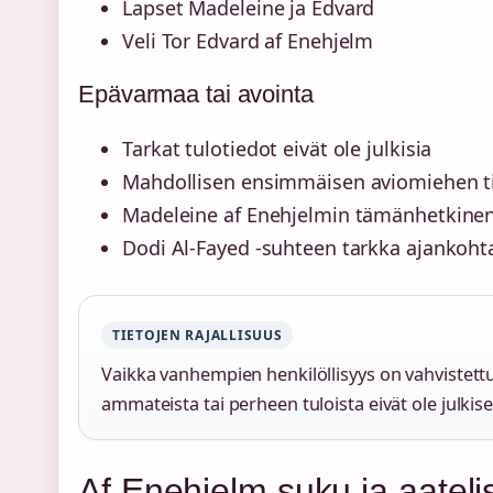
Lapset Madeleine ja Edvard
Veli Tor Edvard af Enehjelm
Epävarmaa tai avointa
Tarkat tulotiedot eivät ole julkisia
Mahdollisen ensimmäisen aviomiehen t
Madeleine af Enehjelmin tämänhetkine
Dodi Al-Fayed -suhteen tarkka ajankoht
TIETOJEN RAJALLISUUS
Vaikka vanhempien henkilöllisyys on vahvistettu 
ammateista tai perheen tuloista eivät ole julkises
Af Enehjelm suku ja aateli