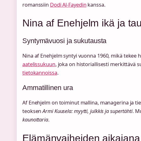
romanssiin
Dodi Al-Fayedin
kanssa.
Nina af Enehjelm ikä ja ta
Syntymävuosi ja sukutausta
Nina af Enehjelm syntyi vuonna 1960, mikä tekee h
aatelissukuun
, joka on historiallisesti merkittä
tietokannoissa
.
Ammatillinen ura
Af Enehjelm on toiminut mallina, managerina ja tiedo
teoksen
Armi Kuusela: myytti, julkkis ja supertähti
. M
kaunottaria
.
Elämänvaiheiden aikajana