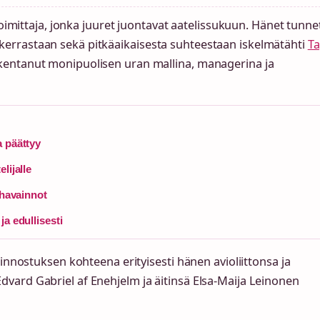
toimittaja, jonka juuret juontavat aatelissukuun. Hänet tunn
errastaan sekä pitkäaikaisesta suhteestaan iskelmätähti
Ta
kentanut monipuolisen uran mallina, managerina ja
a päättyy
lijalle
 havainnot
a edullisesti
innostuksen kohteena erityisesti hänen avioliittonsa ja
vard Gabriel af Enehjelm ja äitinsä Elsa-Maija Leinonen