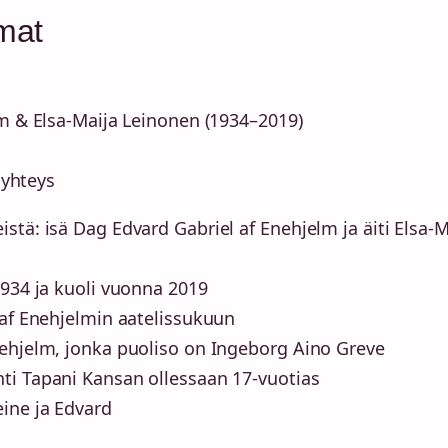
mat
m & Elsa-Maija Leinonen (1934–2019)
 yhteys
tä: isä Dag Edvard Gabriel af Enehjelm ja äiti Elsa-M
1934 ja kuoli vuonna 2019
 af Enehjelmin aatelissukuun
nehjelm, jonka puoliso on Ingeborg Aino Greve
ti Tapani Kansan ollessaan 17-vuotias
ine ja Edvard