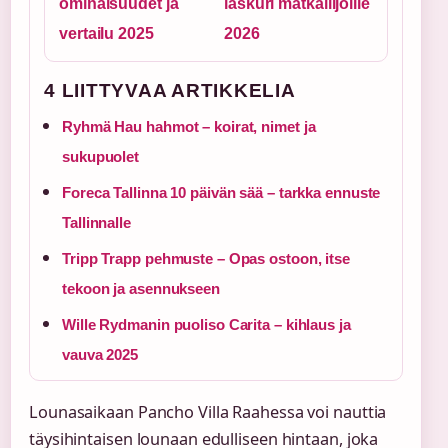
ominaisuudet ja
laskuri matkailijoille
vertailu 2025
2026
4 LIITTYVAA ARTIKKELIA
Ryhmä Hau hahmot – koirat, nimet ja
sukupuolet
Foreca Tallinna 10 päivän sää – tarkka ennuste
Tallinnalle
Tripp Trapp pehmuste – Opas ostoon, itse
tekoon ja asennukseen
Wille Rydmanin puoliso Carita – kihlaus ja
vauva 2025
Lounasaikaan Pancho Villa Raahessa voi nauttia
täysihintaisen lounaan edulliseen hintaan, joka