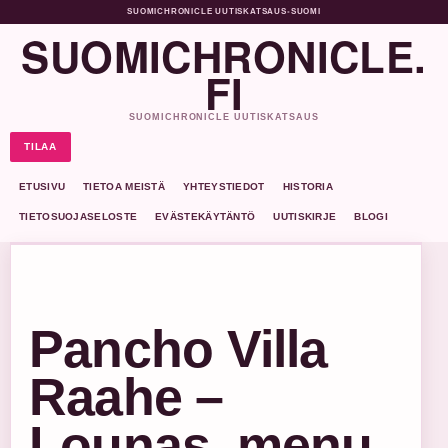
SUOMICHRONICLE UUTISKATSAUS
•
SUOMI
SUOMICHRONICLE.
FI
SUOMICHRONICLE UUTISKATSAUS
TILAA
ETUSIVU
TIETOA MEISTÄ
YHTEYSTIEDOT
HISTORIA
TIETOSUOJASELOSTE
EVÄSTEKÄYTÄNTÖ
UUTISKIRJE
BLOGI
Pancho Villa
Raahe –
Lounas, menu