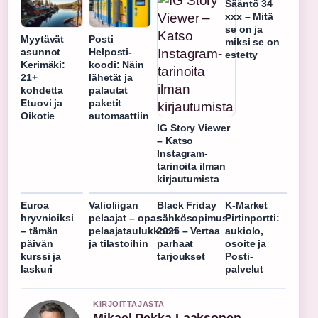
Sääntö 34
xxx – Mitä
se on ja
Myytävät
Posti
miksi se on
asunnot
Helposti-
estetty
Kerimäki:
koodi: Näin
21+
lähetät ja
kohdetta
palautat
Etuovi ja
paketit
Oikotie
automaattiin
IG Story Viewer
– Katso
Instagram-
tarinoita ilman
kirjautumista
Euroa
Valioliigan
Black Friday
K-Market
hryvnioiksi
pelaajat – opas
sähkösopimus
Pirtinportti:
– tämän
pelaajataulukkoon
2025 – Vertaa
aukiolo,
päivän
ja tilastoihin
parhaat
osoite ja
kurssi ja
tarjoukset
Posti-
laskuri
palvelut
KIRJOITTAJASTA