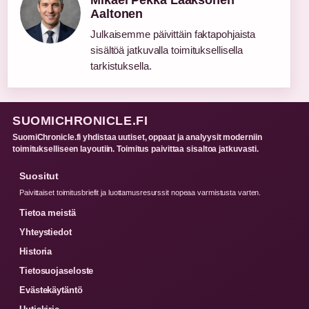
Mikael Pekka Laaksonen
Aaltonen
Julkaisemme päivittäin faktapohjaista
sisältöä jatkuvalla toimituksellisella
tarkistuksella.
SUOMICHRONICLE.FI
SuomiChronicle.fi yhdistaa uutiset, oppaat ja analyysit moderniin
toimitukselliseen layoutiin. Toimitus paivittaa sisaltoa jatkuvasti.
Suositut
Paivittaiset toimitusbriefit ja luottamusresurssit nopeaa varmistusta varten.
Tietoa meistä
Yhteystiedot
Historia
Tietosuojaseloste
Evästekäytäntö