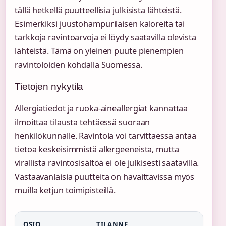
tällä hetkellä puutteellisia julkisista lähteistä.
Esimerkiksi juustohampurilaisen kaloreita tai
tarkkoja ravintoarvoja ei löydy saatavilla olevista
lähteistä. Tämä on yleinen puute pienempien
ravintoloiden kohdalla Suomessa.
Tietojen nykytila
Allergiatiedot ja ruoka-aineallergiat kannattaa
ilmoittaa tilausta tehtäessä suoraan
henkilökunnalle. Ravintola voi tarvittaessa antaa
tietoa keskeisimmistä allergeeneista, mutta
virallista ravintosisältöä ei ole julkisesti saatavilla.
Vastaavanlaisia puutteita on havaittavissa myös
muilla ketjun toimipisteillä.
OSIO
TILANNE