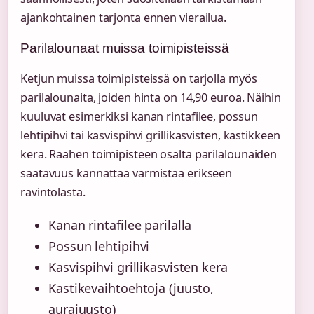
ajankohtainen tarjonta ennen vierailua.
Parilalounaat muissa toimipisteissä
Ketjun muissa toimipisteissä on tarjolla myös
parilalounaita, joiden hinta on 14,90 euroa. Näihin
kuuluvat esimerkiksi kanan rintafilee, possun
lehtipihvi tai kasvispihvi grillikasvisten, kastikkeen
kera. Raahen toimipisteen osalta parilalounaiden
saatavuus kannattaa varmistaa erikseen
ravintolasta.
Kanan rintafilee parilalla
Possun lehtipihvi
Kasvispihvi grillikasvisten kera
Kastikevaihtoehtoja (juusto,
aurajuusto)