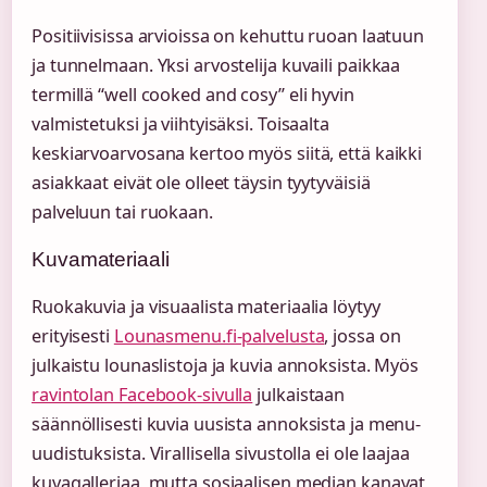
Positiivisissa arvioissa on kehuttu ruoan laatuun
ja tunnelmaan. Yksi arvostelija kuvaili paikkaa
termillä “well cooked and cosy” eli hyvin
valmistetuksi ja viihtyisäksi. Toisaalta
keskiarvoarvosana kertoo myös siitä, että kaikki
asiakkaat eivät ole olleet täysin tyytyväisiä
palveluun tai ruokaan.
Kuvamateriaali
Ruokakuvia ja visuaalista materiaalia löytyy
erityisesti
Lounasmenu.fi-palvelusta
, jossa on
julkaistu lounaslistoja ja kuvia annoksista. Myös
ravintolan Facebook-sivulla
julkaistaan
säännöllisesti kuvia uusista annoksista ja menu-
uudistuksista. Virallisella sivustolla ei ole laajaa
kuvagalleriaa, mutta sosiaalisen median kanavat