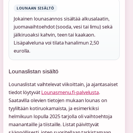
LOUNAAN SISÄLTÖ
Jokainen lounasannos sisältää alkusalaatin,
juomavaihtoehdot (sooda, vesi tai limu) sekä
jälkiruoaksi kahvin, teen tai kaakaon.
Lisäpalveluna voi tilata hanalimun 2,50
eurolla.
Lounaslistan sisältö
Lounaslistat vaihtelevat viikoittain, ja ajantasaiset
tiedot löytyvät
Lounasmenu.fi-palvelusta
.
Saatavilla olevien tietojen mukaan lounas on
tyyliltään kotiruokamaista, ja esimerkiksi
helmikuun lopulla 2025 tarjolla oli vaihtoehtoja
maanantaille ja tiistaille. Listat päivittyvät
säännöllisesti, joten suositellaan tarkistamaan