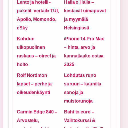
Lento ja hotelli -
Halla x Halla –
paketit: vertaile TUI,
kestävät uimapuvut
Apollo, Momondo,
ja myymälä
eSky
Helsingissä
Kohdun
iPhone 14 Pro Max
ulkopuolinen
– hinta, arvo ja
raskaus – oireet ja
kannattaako ostaa
hoito
2025
Rolf Nordmon
Lohdutus runo
lapset – perhe ja
suruun – kauniita
oikeudenkäynti
sanoja ja
muistorunoja
Garmin Edge 840 –
Baht to euro –
Arvostelu,
Vaihtokurssi &