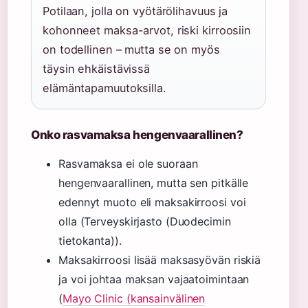
Potilaan, jolla on vyötärölihavuus ja
kohonneet maksa-arvot, riski kirroosiin
on todellinen – mutta se on myös
täysin ehkäistävissä
elämäntapamuutoksilla.
Onko rasvamaksa hengenvaarallinen?
Rasvamaksa ei ole suoraan
hengenvaarallinen, mutta sen pitkälle
edennyt muoto eli maksakirroosi voi
olla (Terveyskirjasto (Duodecimin
tietokanta)).
Maksakirroosi lisää maksasyövän riskiä
ja voi johtaa maksan vajaatoimintaan
(
Mayo Clinic (kansainvälinen