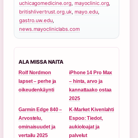
uchicagomedicine.org
,
mayoclinic.org
,
britishlivertrust.org.uk
,
mayo.edu
,
gastro.uw.edu
,
news.mayocliniclabs.com
ALA MISSA NAITA
Rolf Nordmon
iPhone 14 Pro Max
lapset – perhe ja
– hinta, arvo ja
oikeudenkäynti
kannattaako ostaa
2025
Garmin Edge 840 –
K-Market Kivenlahti
Arvostelu,
Espoo: Tiedot,
ominaisuudet ja
aukioloajat ja
vertailu 2025
palvelut