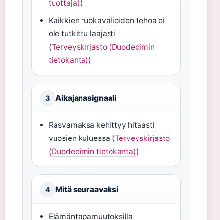
tuottaja)
)
Kaikkien ruokavalioiden tehoa ei
ole tutkittu laajasti
(
Terveyskirjasto (Duodecimin
tietokanta)
)
Aikajanasignaali
3
Rasvamaksa kehittyy hitaasti
vuosien kuluessa (
Terveyskirjasto
(Duodecimin tietokanta)
)
Mitä seuraavaksi
4
Elämäntapamuutoksilla