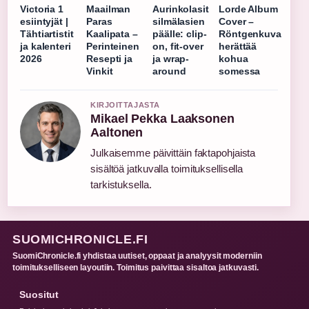
Victoria 1
Maailman
Aurinkolasit
Lorde Album
esiintyjät |
Paras
silmälasien
Cover –
Tähtiartistit
Kaalipata –
päälle: clip-
Röntgenkuva
ja kalenteri
Perinteinen
on, fit-over
herättää
2026
Resepti ja
ja wrap-
kohua
Vinkit
around
somessa
KIRJOITTAJASTA
Mikael Pekka Laaksonen
Aaltonen
Julkaisemme päivittäin faktapohjaista
sisältöä jatkuvalla toimituksellisella
tarkistuksella.
SUOMICHRONICLE.FI
SuomiChronicle.fi yhdistaa uutiset, oppaat ja analyysit moderniin
toimitukselliseen layoutiin. Toimitus paivittaa sisaltoa jatkuvasti.
Suositut