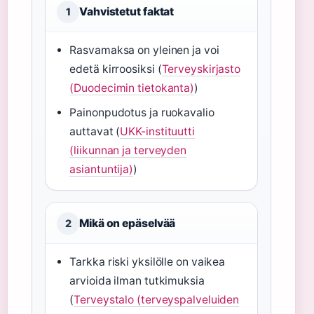
Vahvistetut faktat
1
Rasvamaksa on yleinen ja voi
edetä kirroosiksi (
Terveyskirjasto
(Duodecimin tietokanta)
)
Painonpudotus ja ruokavalio
auttavat (
UKK-instituutti
(liikunnan ja terveyden
asiantuntija)
)
Mikä on epäselvää
2
Tarkka riski yksilölle on vaikea
arvioida ilman tutkimuksia
(
Terveystalo (terveyspalveluiden