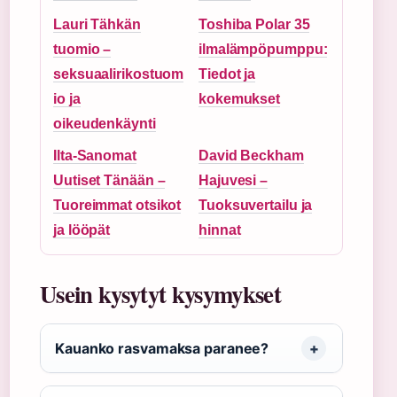
Lauri Tähkän
Toshiba Polar 35
tuomio –
ilmalämpöpumppu:
seksuaalirikostuom
Tiedot ja
io ja
kokemukset
oikeudenkäynti
Ilta-Sanomat
David Beckham
Uutiset Tänään –
Hajuvesi –
Tuoreimmat otsikot
Tuoksuvertailu ja
ja lööpät
hinnat
Usein kysytyt kysymykset
Kauanko rasvamaksa paranee?