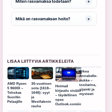
Miten rasvamaksa todetaan?
Mikä on rasvamaksan hoito?
LISAA LIITTYVIA ARTIKKELEITA
Oikea
Annabelle-
nukke –
AMD Ryzen
30-vuotinen
tositarina,
Hotmail
5 9600X –
sota (1618–
sijainti ja
kirjaudu sisään
Tehokas
1648): syyt
mysteeri
– täydellinen
Suoritin
ja
opas
Pelaajille
Westfalenin
Outlook.comiin
rauha