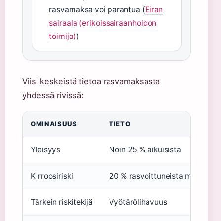
rasvamaksa voi parantua (
Eiran
sairaala (erikoissairaanhoidon
toimija)
)
Viisi keskeistä tietoa rasvamaksasta
yhdessä rivissä:
OMINAISUUS
TIETO
Yleisyys
Noin 25 % aikuisista
Kirroosiriski
20 % rasvoittuneista maksista
Tärkein riskitekijä
Vyötärölihavuus