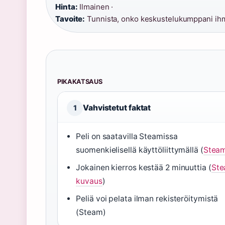
Hinta:
Ilmainen ·
Tavoite:
Tunnista, onko keskustelukumppani ihm
PIKAKATSAUS
Vahvistetut faktat
1
Peli on saatavilla Steamissa
suomenkielisellä käyttöliittymällä (
Stea
Jokainen kierros kestää 2 minuuttia (
Ste
kuvaus
)
Peliä voi pelata ilman rekisteröitymistä
(Steam)