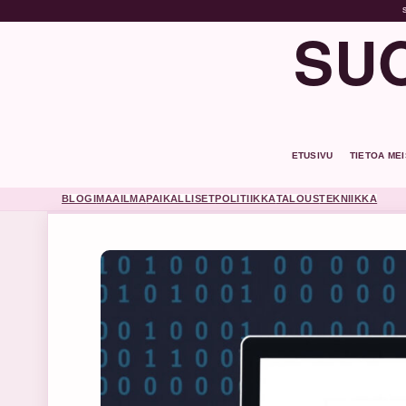
SUO
ETUSIVU
TIETOA ME
BLOGI
MAAILMA
PAIKALLISET
POLITIIKKA
TALOUS
TEKNIIKKA