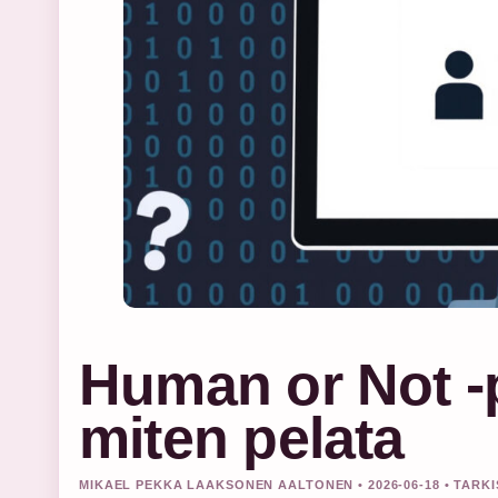
Human or Not -p
miten pelata
MIKAEL PEKKA LAAKSONEN AALTONEN • 2026-06-18 • TARK