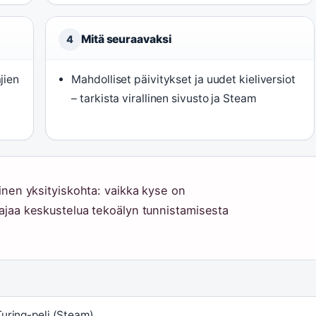
Mitä seuraavaksi
4
jien
Mahdolliset päivitykset ja uudet kieliversiot
– tarkista virallinen sivusto ja Steam
toinen yksityiskohta: vaikka kyse on
laajaa keskustelua tekoälyn tunnistamisesta
Turing-peli (Steam)