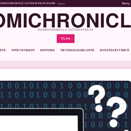
Siirry
SUOMICHRONICLE UUTISKATSAUS
•
SUOMI
MICHRONICL
SUOMICHRONICLE UUTISKATSAUS
TILAA
ISTÄ
YHTEYSTIEDOT
HISTORIA
TIETOSUOJASELOSTE
EVÄSTEKÄYTÄNTÖ