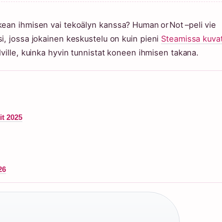
ean ihmisen vai tekoälyn kanssa? Human or Not –peli vie
i, jossa jokainen keskustelu on kuin pieni
Steamissa kuva
lville, kuinka hyvin tunnistat koneen ihmisen takana.
it 2025
26