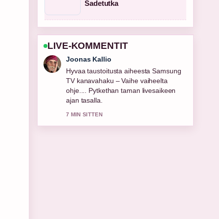
Sadetutka
LIVE-KOMMENTIT
Aino Virtanen
Raportointi Lapin AMK avoimet
työpaikat | Mistä löydät...-aiheesta
tuntuu luotettavalta ja helppolukuiselta.
9 MIN SITTEN