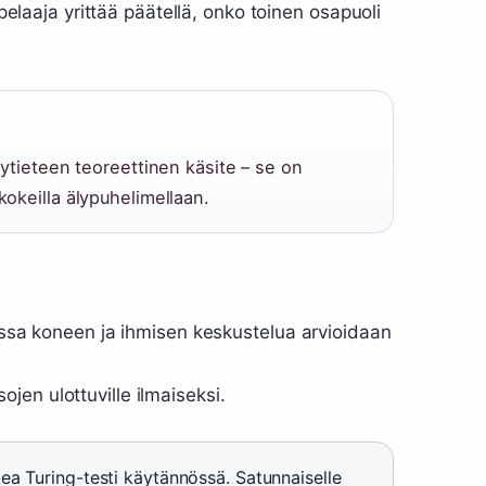
 pelaaja yrittää päätellä, onko toinen osapuoli
elytieteen teoreettinen käsite – se on
kokeilla älypuhelimellaan.
jossa koneen ja ihmisen keskustelua arvioidaan
en ulottuville ilmaiseksi.
ea Turing-testi käytännössä. Satunnaiselle