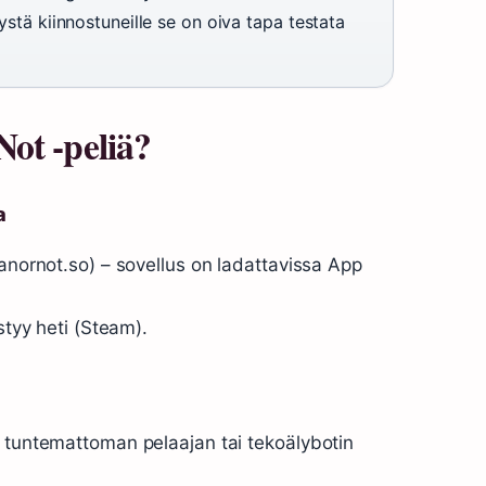
ystä kiinnostuneille se on oiva tapa testata
ot -peliä?
a
manornot.so) – sovellus on ladattavissa App
styy heti (Steam).
s tuntemattoman pelaajan tai tekoälybotin