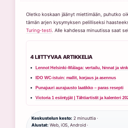
Oletko koskaan jäänyt miettimään, puhutko oik
tämän arjen kysymyksen pelilliseksi haasteeks
Turing-testi
. Alle kahdessa minuutissa saat se
4 LIITTYVAA ARTIKKELIA
Lennot Helsinki–Málaga: vertailu, hinnat ja vink
IDO WC-istuin: mallit, korjaus ja asennus
Punajuuri aurajuusto laatikko – paras resepti
Victoria 1 esiintyjät | Tähtiartistit ja kalenteri 20
Keskustelun kesto:
2 minuuttia ·
Alustat:
Web, iOS, Android ·