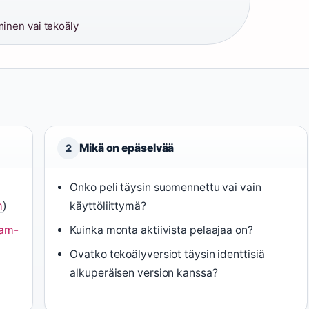
inen vai tekoäly
Mikä on epäselvää
2
Onko peli täysin suomennettu vai vain
m
)
käyttöliittymä?
am-
Kuinka monta aktiivista pelaajaa on?
Ovatko tekoälyversiot täysin identtisiä
alkuperäisen version kanssa?