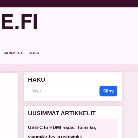
E.FI
UUTISKIRJE
BLOGI
HAKU
Siirry
UUSIMMAT ARTIKKELIT
USB-C to HDMI -opas: Toimiiko,
vianmääritys ja ostovinkit