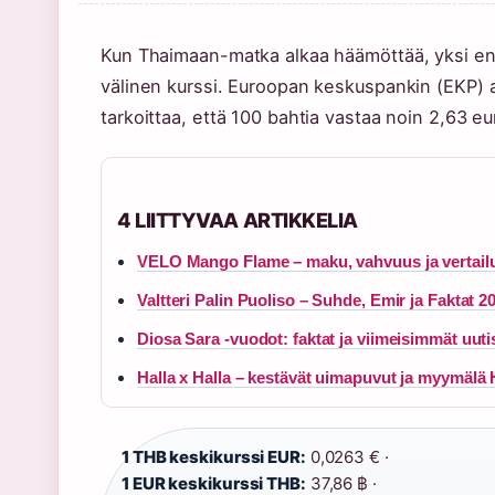
Kun Thaimaan-matka alkaa häämöttää, yksi en
välinen kurssi. Euroopan keskuspankin (EKP) a
tarkoittaa, että 100 bahtia vastaa noin 2,63 eu
4 LIITTYVAA ARTIKKELIA
VELO Mango Flame – maku, vahvuus ja vertailu
Valtteri Palin Puoliso – Suhde, Emir ja Faktat 2
Diosa Sara -vuodot: faktat ja viimeisimmät uuti
Halla x Halla – kestävät uimapuvut ja myymälä 
1 THB keskikurssi EUR:
0,0263 € ·
1 EUR keskikurssi THB:
37,86 ฿ ·