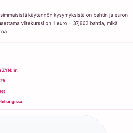
simmäisistä käytännön kysymyksistä on bahtin ja euron
settama viitekurssi on 1 euro = 37,862 bahtia, mikä
roa.
 ZYN:iin
025
set
Helsingissä