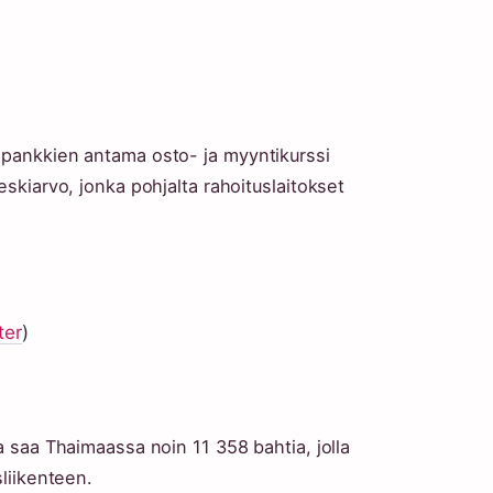
 pankkien antama osto- ja myyntikurssi
eskiarvo, jonka pohjalta rahoituslaitokset
ter
)
a saa Thaimaassa noin 11 358 bahtia, jolla
sliikenteen.