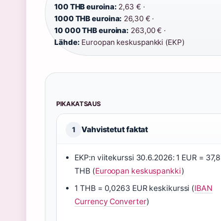
100 THB euroina:
2,63 € ·
1000 THB euroina:
26,30 € ·
10 000 THB euroina:
263,00 € ·
Lähde:
Euroopan keskuspankki (EKP)
PIKAKATSAUS
Vahvistetut faktat
1
EKP:n viitekurssi 30.6.2026: 1 EUR = 37,
THB (
Euroopan keskuspankki
)
1 THB = 0,0263 EUR keskikurssi (
IBAN
Currency Converter
)