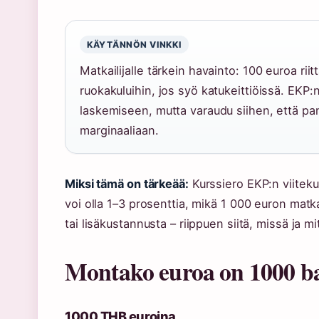
KÄYTÄNNÖN VINKKI
Matkailijalle tärkein havainto: 100 euroa ri
ruokakuluihin, jos syö katukeittiöissä. EKP:
laskemiseen, mutta varaudu siihen, että pan
marginaaliaan.
Miksi tämä on tärkeää:
Kurssiero EKP:n viiteku
voi olla 1–3 prosenttia, mikä 1 000 euron matk
tai lisäkustannusta – riippuen siitä, missä ja m
Montako euroa on 1000 b
1000 THB euroina