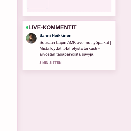
LIVE-KOMMENTIT
Mikael Laine
Hyvaa taustoitusta aiheesta Lapin AMK
avoimet työpaikat – hakuohjeet.
Pytkethan taman livesaikeen ajan
tasalla.
5 MIN SITTEN