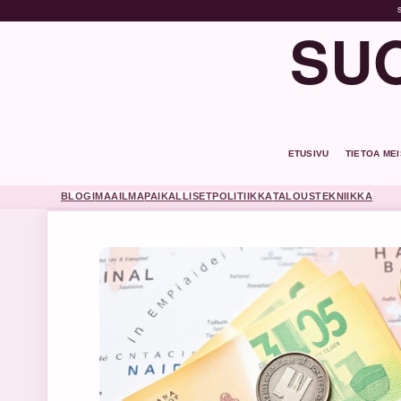
SUO
ETUSIVU
TIETOA ME
BLOGI
MAAILMA
PAIKALLISET
POLITIIKKA
TALOUS
TEKNIIKKA