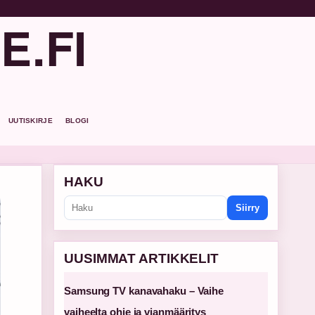
E.FI
UUTISKIRJE
BLOGI
HAKU
Siirry
UUSIMMAT ARTIKKELIT
Samsung TV kanavahaku – Vaihe
vaiheelta ohje ja vianmääritys