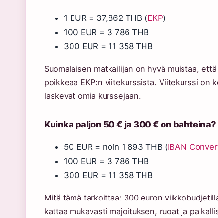
1 EUR = 37,862 THB (
EKP
)
100 EUR = 3 786 THB
300 EUR = 11 358 THB
Suomalaisen matkailijan on hyvä muistaa, että
poikkeaa EKP:n viitekurssista. Viitekurssi on k
laskevat omia kurssejaan.
Kuinka paljon 50 € ja 300 € on bahteina?
50 EUR = noin 1 893 THB (
IBAN Conver
100 EUR = 3 786 THB
300 EUR = 11 358 THB
Mitä tämä tarkoittaa: 300 euron viikkobudjetill
kattaa mukavasti majoituksen, ruoat ja paikalli