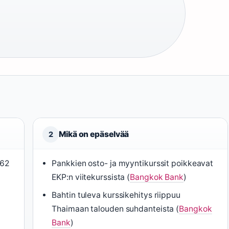
Mikä on epäselvää
2
862
Pankkien osto- ja myyntikurssit poikkeavat
EKP:n viitekurssista (
Bangkok Bank
)
Bahtin tuleva kurssikehitys riippuu
Thaimaan talouden suhdanteista (
Bangkok
Bank
)