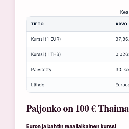
Kes
TIETO
ARVO
Kurssi (1 EUR)
37,86
Kurssi (1 THB)
0,026
Päivitetty
30. k
Lähde
Euroo
Paljonko on 100 € Thaima
Euron ja bahtin reaaliaikainen kurssi