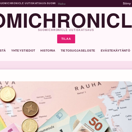
Siirry
SUOMICHRONICLE UUTISKATSAUS
•
SUOMI
MICHRONICL
SUOMICHRONICLE UUTISKATSAUS
TILAA
ISTÄ
YHTEYSTIEDOT
HISTORIA
TIETOSUOJASELOSTE
EVÄSTEKÄYTÄNTÖ