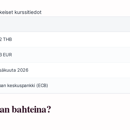
keiset kurssitiedot
2 THB
3 EUR
esäkuuta 2026
pan keskuspankki (ECB)
an bahteina?