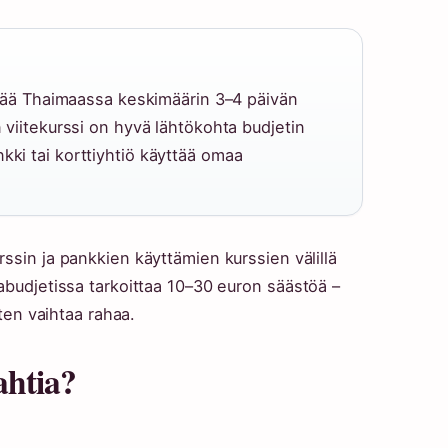
ittää Thaimaassa keskimäärin 3–4 päivän
n viitekurssi on hyvä lähtökohta budjetin
kki tai korttiyhtiö käyttää omaa
rssin ja pankkien käyttämien kurssien välillä
abudjetissa tarkoittaa 10–30 euron säästöä –
iten vaihtaa rahaa.
ahtia?