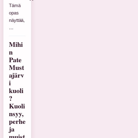
Tämä
opas
näyttää,
…
Mihi
n
Pate
Must
ajärv
i
kuoli
?
Kuoli
nsyy,
perhe
ja
muist