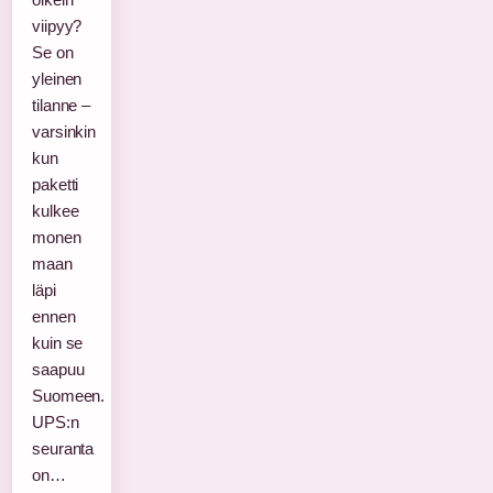
viipyy?
Se on
yleinen
tilanne –
varsinkin
kun
paketti
kulkee
monen
maan
läpi
ennen
kuin se
saapuu
Suomeen.
UPS:n
seuranta
on…