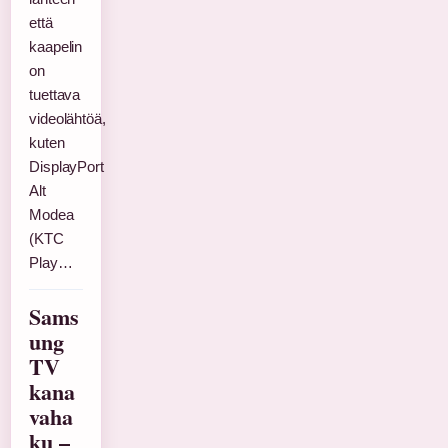
että
kaapelin
on
tuettava
videolähtöä,
kuten
DisplayPort
Alt
Modea
(KTC
Play…
Sams
ung
TV
kana
vaha
ku –