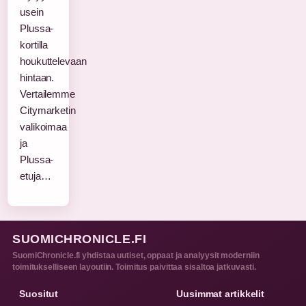
usein
Plussa-
kortilla
houkuttelevaan
hintaan.
Vertailemme
Citymarketin
valikoimaa
ja
Plussa-
etuja…
SUOMICHRONICLE.FI
SuomiChronicle.fi yhdistaa uutiset, oppaat ja analyysit moderniin
toimitukselliseen layoutiin. Toimitus paivittaa sisaltoa jatkuvasti.
Suositut
Uusimmat artikkelit