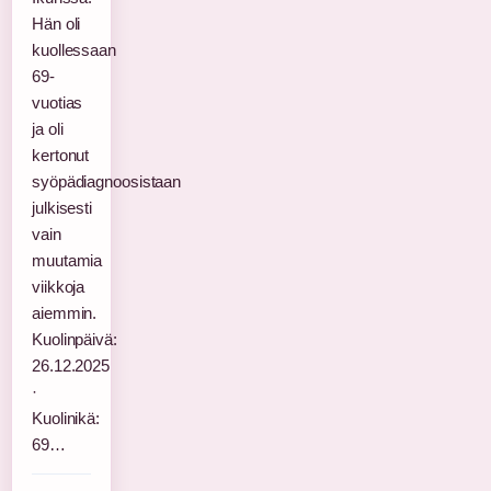
Hän oli
kuollessaan
69-
vuotias
ja oli
kertonut
syöpädiagnoosistaan
julkisesti
vain
muutamia
viikkoja
aiemmin.
Kuolinpäivä:
26.12.2025
·
Kuolinikä:
69…