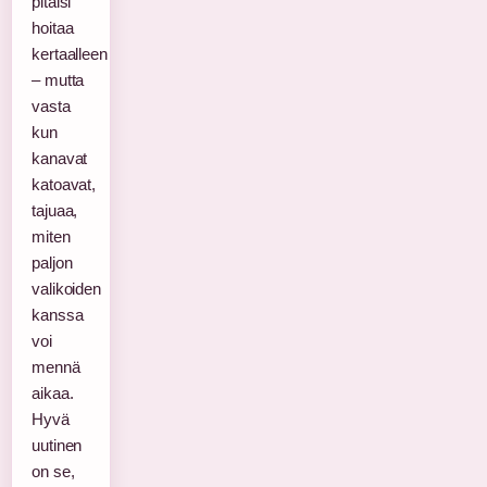
pitäisi
hoitaa
kertaalleen
– mutta
vasta
kun
kanavat
katoavat,
tajuaa,
miten
paljon
valikoiden
kanssa
voi
mennä
aikaa.
Hyvä
uutinen
on se,