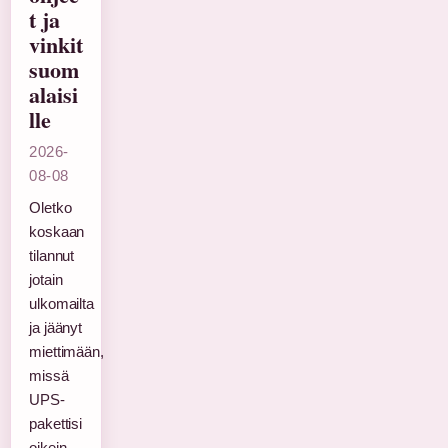
t ja
vinkit
suom
alaisi
lle
2026-
08-08
Oletko
koskaan
tilannut
jotain
ulkomailta
ja jäänyt
miettimään,
missä
UPS-
pakettisi
oikein