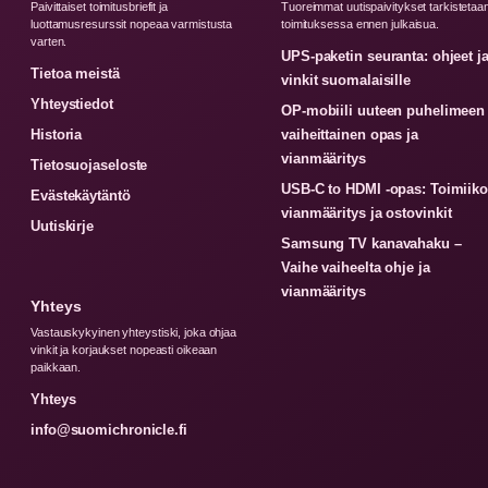
Paivittaiset toimitusbriefit ja
Tuoreimmat uutispaivitykset tarkistetaa
luottamusresurssit nopeaa varmistusta
toimituksessa ennen julkaisua.
varten.
UPS-paketin seuranta: ohjeet j
Tietoa meistä
vinkit suomalaisille
Yhteystiedot
OP-mobiili uuteen puhelimeen
Historia
vaiheittainen opas ja
vianmääritys
Tietosuojaseloste
USB-C to HDMI -opas: Toimiiko
Evästekäytäntö
vianmääritys ja ostovinkit
Uutiskirje
Samsung TV kanavahaku –
Vaihe vaiheelta ohje ja
vianmääritys
Yhteys
Vastauskykyinen yhteystiski, joka ohjaa
vinkit ja korjaukset nopeasti oikeaan
paikkaan.
Yhteys
info@suomichronicle.fi