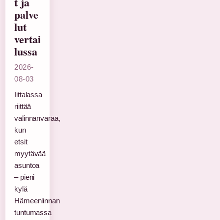
t ja
palve
lut
vertai
lussa
2026-
08-03
Iittalassa
riittää
valinnanvaraa,
kun
etsit
myytävää
asuntoa
– pieni
kylä
Hämeenlinnan
tuntumassa