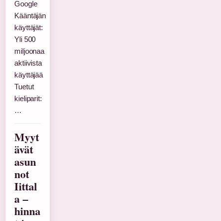
Google
Kääntäjän
käyttäjät:
Yli 500
miljoonaa
aktiivista
käyttäjää
Tuetut
kieliparit:
…
Myyt
ävät
asun
not
Iittal
a –
hinna