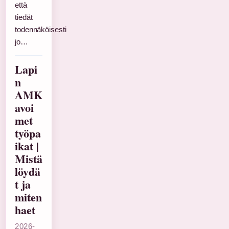
että
tiedät
todennäköisesti
jo…
Lapi
n
AMK
avoi
met
työpa
ikat |
Mistä
löydä
t ja
miten
haet
2026-