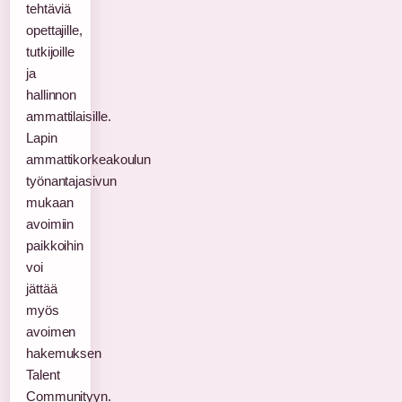
tehtäviä
opettajille,
tutkijoille
ja
hallinnon
ammattilaisille.
Lapin
ammattikorkeakoulun
työnantajasivun
mukaan
avoimiin
paikkoihin
voi
jättää
myös
avoimen
hakemuksen
Talent
Communityyn.