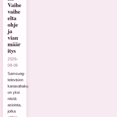
Vaihe
vaihe
elta
ohje
ja
vian
määr
itys
2026-
08-06
Samsung-
television
kanavahaku
on yksi
niistä
asioista,
jotka