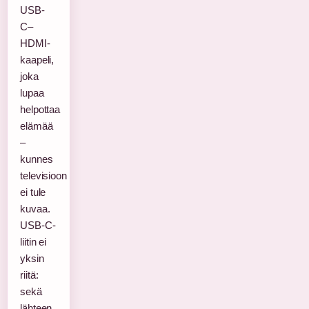
USB-
C–
HDMI-
kaapeli,
joka
lupaa
helpottaa
elämää
–
kunnes
televisioon
ei tule
kuvaa.
USB-C-
liitin ei
yksin
riitä:
sekä
lähteen