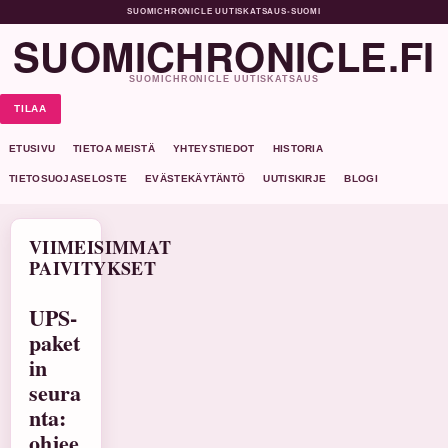
SUOMICHRONICLE UUTISKATSAUS
•
SUOMI
SUOMICHRONICLE.FI
SUOMICHRONICLE UUTISKATSAUS
TILAA
ETUSIVU
TIETOA MEISTÄ
YHTEYSTIEDOT
HISTORIA
TIETOSUOJASELOSTE
EVÄSTEKÄYTÄNTÖ
UUTISKIRJE
BLOGI
VIIMEISIMMAT
PAIVITYKSET
UPS-
paket
in
seura
nta:
ohjee