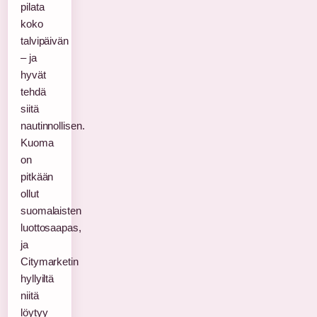
pilata
koko
talvipäivän
– ja
hyvät
tehdä
siitä
nautinnollisen.
Kuoma
on
pitkään
ollut
suomalaisten
luottosaapas,
ja
Citymarketin
hyllyiltä
niitä
löytyy