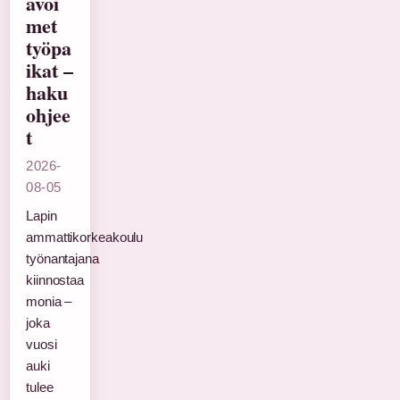
avoi
met
työpa
ikat –
haku
ohjee
t
2026-
08-05
Lapin
ammattikorkeakoulu
työnantajana
kiinnostaa
monia –
joka
vuosi
auki
tulee